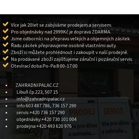
Více jak 20let se zabýváme prodejem a servisem.
Pro objednávky nad 2999Kč je doprava ZDARMA.
Jsme odborníci na přepravu velkých a objemných zásilek.
Řadu zásilek přepravujeme osobně vlastními auty.
Zboží si můžete prohlédnout i zakoupit v naší prodejně.
Na prodávané zboží zajišťujeme záruční i pozáruční servis.
Otevírací doba:Po-Pa:8:00-17:00
ZAHRADNIPALAC.CZ
Libuň čp.223, 507 15
info@zahradnipalac.cz
info:603 487 786, 736 157 290
servis:+420 736 157 290
objednávky:+420 730 101 004
prodejna:+420 493 620 976