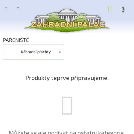
Přejít
NÁKUP
na
obsah
KOŠÍK
PAŘENIŠTĚ
náhradní plachty
Produkty teprve připravujeme.
Můžete se ale podívat na ostatní kategorie.