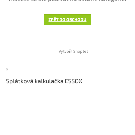
ZPĚT DO OBCHODU
Z
á
Vytvořil Shoptet
p
a
t
×
í
Splátková kalkulačka ESSOX