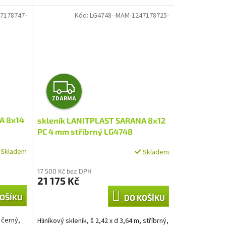
7178747-
Kód:
LG4748--MAM-1247178725-
Z
ZDARMA
D
A 8x14
skleník LANITPLAST SARANA 8x12
A
PC 4 mm stříbrný LG4748
R
Skladem
Skladem
M
17 500 Kč bez DPH
21 175 Kč
A
OŠÍKU
DO KOŠÍKU
, černý,
Hliníkový skleník, š 2,42 x d 3,64 m, stříbrný,