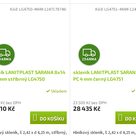
Kód:
LG4750--MAM-1247178746-
Kód:
LG4751--MAM-124
Z
Z
DARMA
ZDARMA
D
D
ník LANITPLAST SARANA 8x14
skleník LANITPLAST SARAN
A
A
 mm stříbrný LG4750
PC 4 mm černý LG4751
R
R
Skladem
M
M
 Kč bez DPH
23 500 Kč bez DPH
10 Kč
28 435 Kč
A
A
DO KOŠÍKU
DO K
vý skleník, š 2,42 x d 4,25 m, stříbrný,
Hliníkový skleník, š 2,42 x d 4,25 m