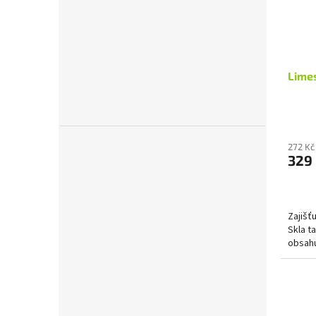
Limes
272 Kč
329
Zajišť
Skla t
obsahu