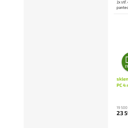
2x stř
pantec
Z
skle
PC 4
19 500
23 5