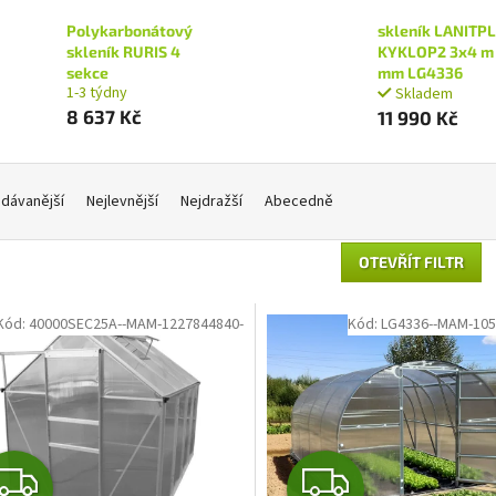
Polykarbonátový
skleník LANITP
skleník RURIS 4
KYKLOP2 3x4 m 
sekce
mm LG4336
1-3 týdny
Skladem
8 637 Kč
11 990 Kč
dávanější
Nejlevnější
Nejdražší
Abecedně
OTEVŘÍT FILTR
Kód:
40000SEC25A--MAM-1227844840-
Kód:
LG4336--MAM-105
Z
Z