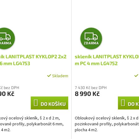
Z
Z
DARMA
ZDARMA
D
D
ník LANITPLAST KYKLOP2 2x2
skleník LANITPLAST KYKLO
A
A
 6 mm LG4753
m PC 4 mm LG4752
R
R
Skladem
M
M
Kč bez DPH
7 430 Kč bez DPH
90 Kč
8 990 Kč
A
A
DO KOŠÍKU
DO K
ový ocelový skleník, š 2 x d 2 m,
Obloukový ocelový skleník, š 2 x d
ované profily, polykarbonát 6 mm,
pozinkované profily, polykarboná
 4 m2.
plocha 4 m2.