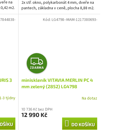
dveře na
2x stř. okno, polykarbonát 4 mm, dveře na
10,42 m2.
pantech, základna v ceně, plocha 8,88 m2.
7844838-
Kód:
LG4798--MAM-1217380693-
Z
ZDARMA
D
URIS 3
miniskleník VITAVIA MERLIN PC 4
A
mm zelený (2852) LG4798
R
1-3 týdny
Na dotaz
M
10 736 Kč bez DPH
12 990 Kč
A
OŠÍKU
DO KOŠÍKU