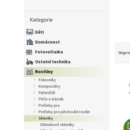
n
e
Přeskočit
l
Kategorie
kategorie
Děti
Domácnost
Ř
Fotovoltaika
a
Nejpro
z
Ostatní technika
e
n
Rostliny
í
fóliovníky
V
p
kompostéry
ý
r
pařeniště
p
o
péče o trávník
i
d
potřeby pro
s
u
potřeby pro pěstování rostlin
p
k
skleníky
r
t
obloukové skleníky
o
ů