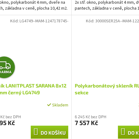
. okno, polykarbonát 4 mm, dveře na
2x stř. okno, polykarbonát 4 mm, 
h, základna v ceně, plocha 10,42 m2.
pantech, základna v ceně, plocha 
Kód:
LG4749--MAM-1247178745-
Kód:
30000SER25A--MAM-122
Z
DARMA
D
ník LANITPLAST SARANA 8x12
Polykarbonátový skleník R
A
 mm černý LG4749
sekce
R
Skladem
M
 Kč bez DPH
6 245 Kč bez DPH
95 Kč
7 557 Kč
A
DO KOŠÍKU
DO K