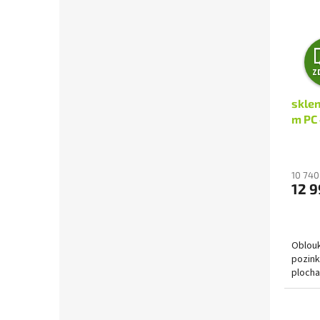
Z
skle
m PC
10 740
12 9
Oblouk
pozink
plocha