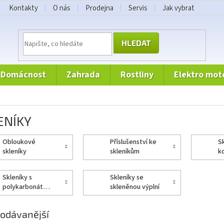
Kontakty
O nás
Prodejna
Servis
Jak vybrat
HLEDAT
domácnost
zahrada
rostliny
elektro mot
ENÍKY
obloukové
příslušenství ke
skleníky
skleníky
skleníkům
k
sk
p
skleníky s
skleníky se
polykarbonátovou
skleněnou výplní
výplní
odávanější