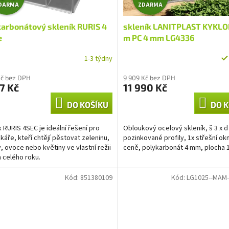
DARMA
ZDARMA
D
D
karbonátový skleník RURIS 4
skleník LANITPLAST KYKLO
A
A
e
m PC 4 mm LG4336
R
R
1-3 týdny
M
M
Kč bez DPH
9 909 Kč bez DPH
7 Kč
11 990 Kč
A
A
DO KOŠÍKU
DO K
k RURIS 4SEC je ideální řešení pro
Obloukový ocelový skleník, š 3 x d
káře, kteří chtějí pěstovat zeleninu,
pozinkované profily, 1x střešní ok
y, ovoce nebo květiny ve vlastní režii
ceně, polykarbonát 4 mm, plocha 
 celého roku.
Kód:
851380109
Kód:
LG1025--MAM-