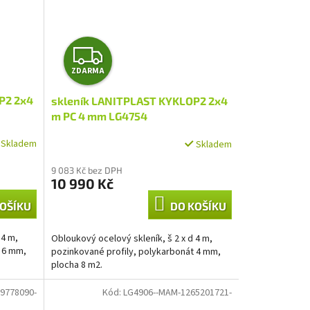
Z
ZDARMA
D
P2 2x4
skleník LANITPLAST KYKLOP2 2x4
A
m PC 4 mm LG4754
R
Skladem
Skladem
M
9 083 Kč bez DPH
10 990 Kč
A
OŠÍKU
DO KOŠÍKU
 4 m,
Obloukový ocelový skleník, š 2 x d 4 m,
t 6 mm,
pozinkované profily, polykarbonát 4 mm,
plocha 8 m2.
9778090-
Kód:
LG4906--MAM-1265201721-