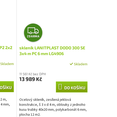
Z
ZDARMA
D
P2 2x2
skleník LANITPLAST DODO 300 SE
A
3x4 m PC 6 mm LG4906
R
Skladem
Skladem
M
11 561 Kč bez DPH
13 989 Kč
A
OŠÍKU
DO KOŠÍKU
 2 m,
Ocelový skleník, zesílená jeklová
t 4 mm,
konstrukce, š 3 x d 4 m, oblouky z jednoho
kusu trubky 40x20 mm, polykarbonát 6 mm,
plocha 12 m2.