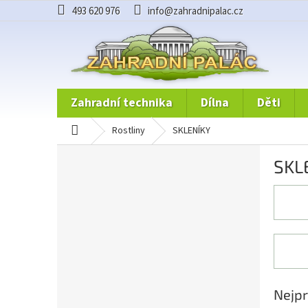
Přejít
493 620 976
info@zahradnipalac.cz
na
obsah
zahradní technika
dílna
děti
domů
rostliny
SKLENÍKY
P
SKL
o
s
t
r
a
n
n
í
p
Nejpr
a