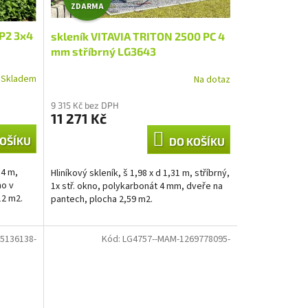
ZDARMA
D
P2 3x4
skleník VITAVIA TRITON 2500 PC 4
A
mm stříbrný LG3643
R
Skladem
Na dotaz
M
9 315 Kč bez DPH
11 271 Kč
A
OŠÍKU
DO KOŠÍKU
 4 m,
Hliníkový skleník, š 1,98 x d 1,31 m, stříbrný,
no v
1x stř. okno, polykarbonát 4 mm, dveře na
12 m2.
pantech, plocha 2,59 m2.
5136138-
Kód:
LG4757--MAM-1269778095-