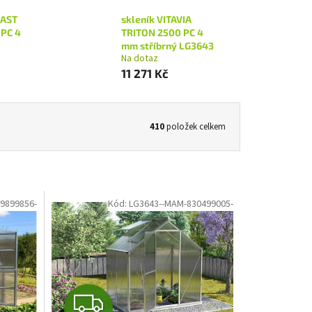
LAST
skleník VITAVIA
PC 4
TRITON 2500 PC 4
mm stříbrný LG3643
Na dotaz
11 271 Kč
410
položek celkem
9899856-
Kód:
LG3643--MAM-830499005-
Z