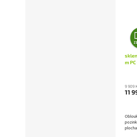
Z
skle
m PC
9 909 
11 9
Oblouk
pozink
plocha