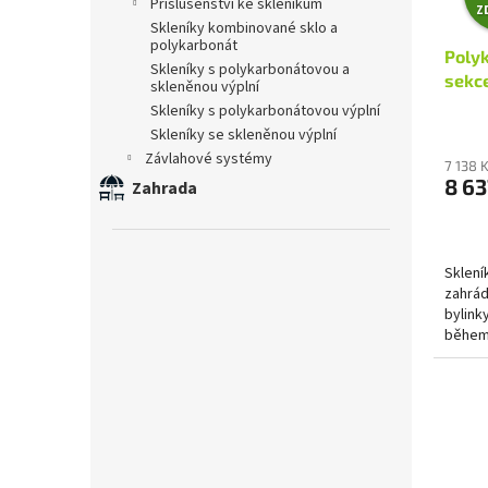
příslušenství ke skleníkům
d
Z
skleníky kombinované sklo a
u
polykarbonát
Poly
k
skleníky s polykarbonátovou a
sekc
t
skleněnou výplní
ů
skleníky s polykarbonátovou výplní
skleníky se skleněnou výplní
závlahové systémy
7 138 
8 63
Zahrada
Sklení
zahrád
bylink
během