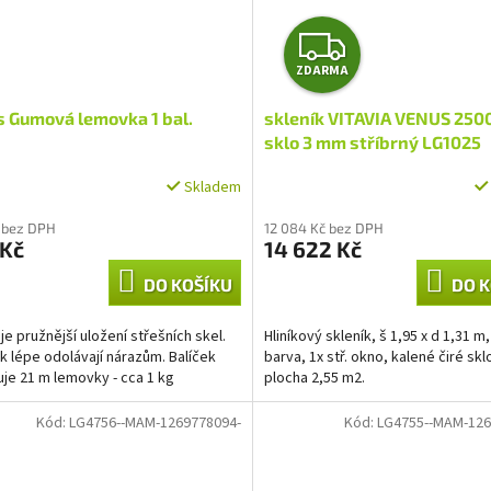
Z
ZDARMA
D
 Gumová lemovka 1 bal.
skleník VITAVIA VENUS 2500
A
sklo 3 mm stříbrný LG1025
R
Skladem
M
 bez DPH
12 084 Kč bez DPH
 Kč
14 622 Kč
A
DO KOŠÍKU
DO K
uje pružnější uložení střešních skel.
Hliníkový skleník, š 1,95 x d 1,31 m,
ak lépe odolávají nárazům. Balíček
barva, 1x stř. okno, kalené čiré sk
je 21 m lemovky - cca 1 kg
plocha 2,55 m2.
Kód:
LG4756--MAM-1269778094-
Kód:
LG4755--MAM-126