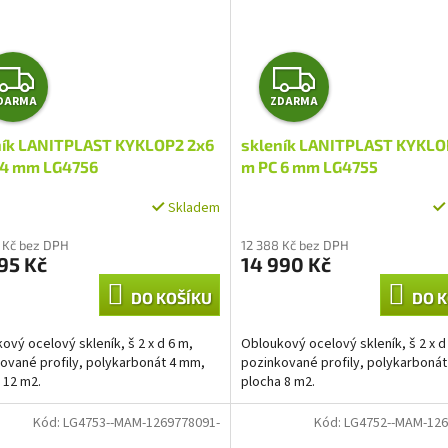
Z
Z
DARMA
ZDARMA
D
D
ník LANITPLAST KYKLOP2 2x6
skleník LANITPLAST KYKLO
A
A
 4 mm LG4756
m PC 6 mm LG4755
R
R
Skladem
M
M
 Kč bez DPH
12 388 Kč bez DPH
95 Kč
14 990 Kč
A
A
DO KOŠÍKU
DO K
ový ocelový skleník, š 2 x d 6 m,
Obloukový ocelový skleník, š 2 x d
ované profily, polykarbonát 4 mm,
pozinkované profily, polykarboná
 12 m2.
plocha 8 m2.
Kód:
LG4753--MAM-1269778091-
Kód:
LG4752--MAM-126