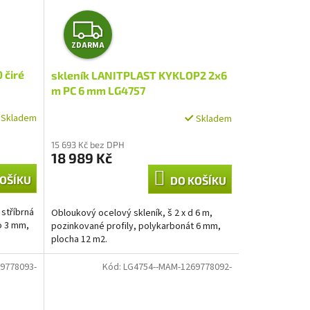
Z
ZDARMA
D
 čiré
skleník LANITPLAST KYKLOP2 2x6
A
m PC 6 mm LG4757
R
Skladem
Skladem
M
15 693 Kč bez DPH
18 989 Kč
A
OŠÍKU
DO KOŠÍKU
 stříbrná
Obloukový ocelový skleník, š 2 x d 6 m,
lo 3 mm,
pozinkované profily, polykarbonát 6 mm,
plocha 12 m2.
9778093-
Kód:
LG4754--MAM-1269778092-