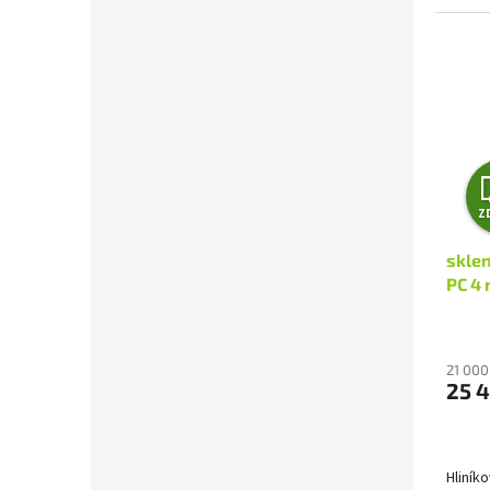
Z
skle
PC 4
21 000
25 4
Hliníko