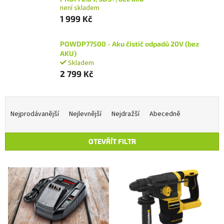
není skladem
1 999 Kč
POWDP77500 - Aku čistič odpadů 20V (bez
AKU)
Skladem
2 799 Kč
Ř
a
Nejprodávanější
Nejlevnější
Nejdražší
Abecedně
z
e
OTEVŘÍT FILTR
n
í
V
p
ý
r
p
o
i
d
s
u
p
k