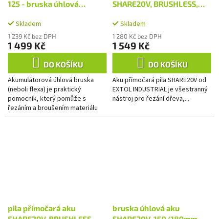
125 - bruska úhlová
SHARE20V, BRUSHLESS,
akumulátorová 125 mm 20
bez baterie a nabíječky
Skladem
Skladem
V bez aku
1 239 Kč bez DPH
1 280 Kč bez DPH
1 499 Kč
1 549 Kč
DO KOŠÍKU
DO KOŠÍKU
Akumulátorová úhlová bruska
Aku přímočará pila SHARE20V od
(neboli flexa) je praktický
EXTOL INDUSTRIAL je všestranný
pomocník, který pomůže s
nástroj pro řezání dřeva,...
řezáním a broušením materiálu
bez potřeby blízkého dosahu
zásuvky či tahání...
pila přímočará aku
bruska úhlová aku
SHARE20V, BRUSHLESS,
SHARE20V, 150/180mm,