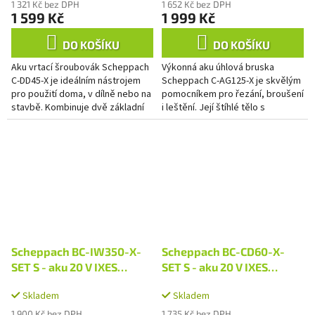
1 321 Kč bez DPH
1 652 Kč bez DPH
1 599 Kč
1 999 Kč
DO KOŠÍKU
DO KOŠÍKU
Aku vrtací šroubovák Scheppach
Výkonná aku úhlová bruska
C-DD45-X je ideálním nástrojem
Scheppach C-AG125-X je skvělým
pro použití doma, v dílně nebo na
pomocníkem pro řezání, broušení
stavbě. Kombinuje dvě základní
i leštění. Její štíhlé tělo s
funkce v jednom nástroji (vrtání
hliníkovou přední částí a měkkými
a...
zónami úchopu umožňuje...
Scheppach BC-IW350-X-
Scheppach BC-CD60-X-
SET S - aku 20 V IXES
SET S - aku 20 V IXES
rázový utahovák + 2Ah
příklepový vrtací
Skladem
Skladem
baterie + nabíječka 2,4 A
šroubovák + 2Ah baterie +
nabíječka 2,4 A
1 900 Kč bez DPH
1 735 Kč bez DPH