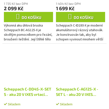
1 735 Kč bez DPH
1 404 Kč bez DPH
2 099 Kč
1 699 Kč
DO KOŠÍKU
DO KOŠÍKU
Výkonná aku úhlová bruska
Scheppach C-ID180-X je moderní
Scheppach BC-AG125-X je
akumulátorový rázový utahovák.
skvělým pomocníkem pro řezání,
Je konstruován tak, aby byl
broušení i leštění. Její štíhlé tělo
schopen vyvinout mnohem větší
s hliníkovou přední částí a
utahovací moment než běžná
měkkými zónami úchopu...
vrtačka a hodí...
Scheppach C-DD45-X-SET
Scheppach C-AG125-X -
S - aku 20 V IXES vrtací
SET L - aku 20 V IXES
šroubovák + 2Ah baterie +
úhlová bruska + 4Ah
Skladem
Skladem
nabíječka 2,4 A
baterie + nabíječka 2,4 A