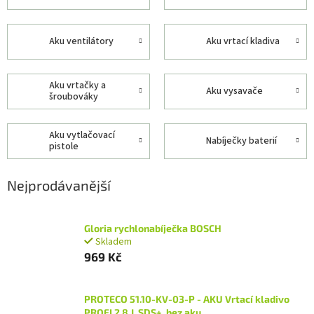
aku ventilátory
aku vrtací kladiva
aku vrtačky a
aku vysavače
šroubováky
aku vytlačovací
nabíječky baterií
pistole
Nejprodávanější
Gloria rychlonabíječka BOSCH
Skladem
969 Kč
PROTECO 51.10-KV-03-P - AKU Vrtací kladivo
PROFI 2.8 J, SDS+, bez aku