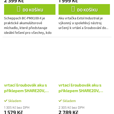
2 399 Kč
1 999 Kč
DO KOŠÍKU
DO KOŠÍKU
Scheppach BC-PMX100-X je
Aku vrtačka Extol Industrial je
praktické akumulátorové
výkonný a spolehlivý nástroj
míchadlo, které představuje
určený k vrtání a šroubování do...
ideální řešení pro všechny, kdo
chtějí pracovat bez omezení
kabelem a zároveň dosáhnout...
vrtací šroubovák aku s
vrtací šroubovák aku s
příklepem SHARE20V,
příklepem SHARE20V,
70Nm, BRUSHLESS, bez
70Nm, BRUSHLESS, 2Ah
Skladem
Skladem
baterie a nabíječky
(2×)
1 305 Kč bez DPH
2 305 Kč bez DPH
1 579 Kč
2 789 Kč