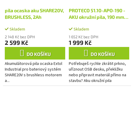
pila ocaska aku SHARE20V,
PROTECO 51.10-APO-190 -
BRUSHLESS, 2Ah
AKU okružní pila, 190 mm
bez aku
Skladem
Skladem
2 148 Kč bez DPH
1 652 Kč bez DPH
2 599 Kč
1 999 Kč
DO KOŠÍKU
DO KOŠÍKU
Akumulátorová pila ocaska Extol
Potřebuješ rychle zkrátit prkno,
Industrial pro bateriový systém
uříznout OSB desku, překližku
SHARE20V s brushless motorem
nebo připravit materiál přímo na
a...
stavbu? Aku okružní pila
PROTECO 20 V je praktický
pomocník pro rovné řezy do...