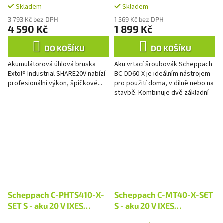
Skladem
Skladem
nabíječka 2,4 A
3 793 Kč bez DPH
1 569 Kč bez DPH
4 590 Kč
1 899 Kč
DO KOŠÍKU
DO KOŠÍKU
Akumulátorová úhlová bruska
Aku vrtací šroubovák Scheppach
Extol® Industrial SHARE20V nabízí
BC-DD60-X je ideálním nástrojem
profesionální výkon, špičkové...
pro použití doma, v dílně nebo na
stavbě. Kombinuje dvě základní
funkce v jednom nástroji (vrtání
a...
Scheppach C-PHTS410-X-
Scheppach C-MT40-X-SET
SET S - aku 20 V IXES
S - aku 20 V IXES
multifunkční stroj 2v1 +
multifunkční nástroj + 2Ah