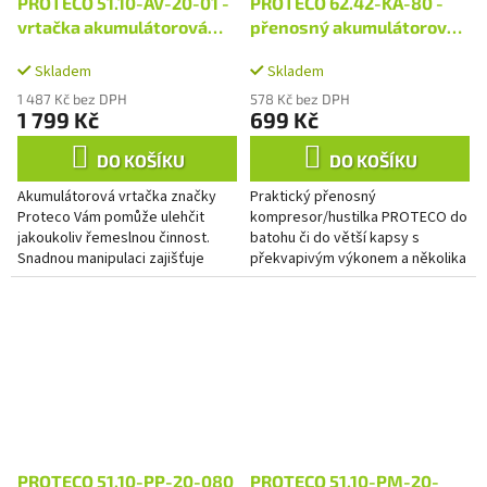
PROTECO 51.10-AV-20-01 -
PROTECO 62.42-KA-80 -
vrtačka akumulátorová
přenosný akumulátorový
20V + 1 akumulátor a
kompresor 10,3 bar
Skladem
Skladem
nabíječka
1 487 Kč bez DPH
578 Kč bez DPH
1 799 Kč
699 Kč
DO KOŠÍKU
DO KOŠÍKU
Akumulátorová vrtačka značky
Praktický přenosný
Proteco Vám pomůže ulehčit
kompresor/hustilka PROTECO do
jakoukoliv řemeslnou činnost.
batohu či do větší kapsy s
Snadnou manipulaci zajišťuje
překvapivým výkonem a několika
rychloupínací sklíčidlo (2-13 mm).
dalšími užitečnými funkcemi, díky
Zařízení nabízí...
nimž se vám hodí jak domů, tak...
PROTECO 51.10-PP-20-080
PROTECO 51.10-PM-20-