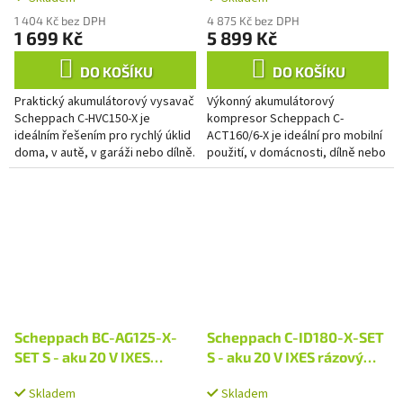
+ 2Ah baterie + nabíječka
2x 2Ah baterie + duální
2,4 A
nabíječka 2,4 A
1 404 Kč bez DPH
4 875 Kč bez DPH
1 699 Kč
5 899 Kč
DO KOŠÍKU
DO KOŠÍKU
Praktický akumulátorový vysavač
Výkonný akumulátorový
Scheppach C-HVC150-X je
kompresor Scheppach C-
ideálním řešením pro rychlý úklid
ACT160/6-X je ideální pro mobilní
doma, v autě, v garáži nebo dílně.
použití, v domácnosti, dílně nebo
Se sacím výkonem 10 kPa si
garáži.
snadno poradí i...
Scheppach BC-AG125-X-
Scheppach C-ID180-X-SET
SET S - aku 20 V IXES
S - aku 20 V IXES rázový
úhlová bruska + 2Ah
utahovák + 2Ah baterie +
Skladem
Skladem
baterie + nabíječka 2,4 A
nabíječka 2,4 A