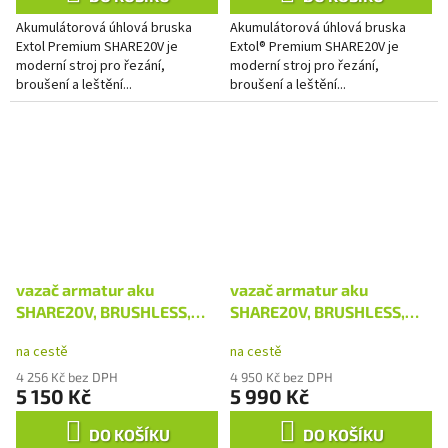
Akumulátorová úhlová bruska
Akumulátorová úhlová bruska
Extol Premium SHARE20V je
Extol® Premium SHARE20V je
moderní stroj pro řezání,
moderní stroj pro řezání,
broušení a leštění...
broušení a leštění...
vazač armatur aku
vazač armatur aku
SHARE20V, BRUSHLESS,
SHARE20V, BRUSHLESS,
bez baterie a nabíječky
2Ah
na cestě
na cestě
4 256 Kč bez DPH
4 950 Kč bez DPH
5 150 Kč
5 990 Kč
DO KOŠÍKU
DO KOŠÍKU