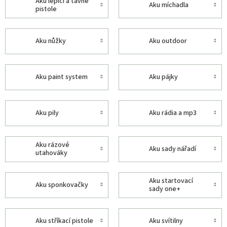
aku lepící a tavné
aku míchadla
pistole
aku nůžky
aku outdoor
aku paint system
aku pájky
aku pily
aku rádia a mp3
aku rázové
aku sady nářadí
utahováky
aku startovací
aku sponkovačky
sady one+
aku stříkací pistole
aku svítilny