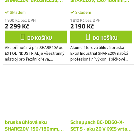
2Ah
BRUSHLESS, bez baterie a
Skladem
Skladem
nabíječky
1 900 Kč bez DPH
1 810 Kč bez DPH
2 299 Kč
2 190 Kč
DO KOŠÍKU
DO KOŠÍKU
Aku přímočará pila SHARE20V od
Akumulátorová úhlová bruska
EXTOL INDUSTRIAL je všestranný
Extol Industrial SHARE20V nabízí
nástroj pro řezání dřeva,...
profesionální výkon, špičkové...
bruska úhlová aku
Scheppach BC-DD60-X-
SHARE20V, 150/180mm,
SET S - aku 20 V IXES vrtací
BRUSHLESS, 2x4Ah
šroubovák + 2Ah baterie +