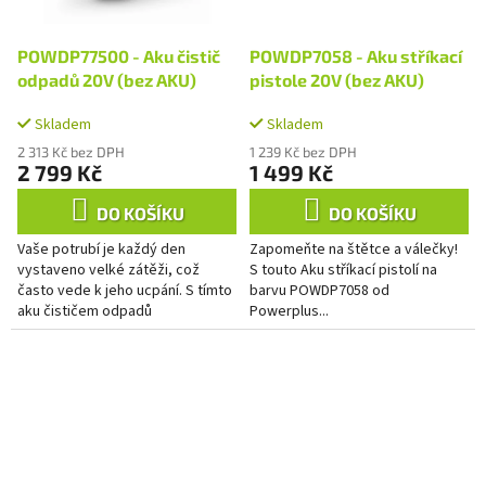
POWDP77500 - Aku čistič
POWDP7058 - Aku stříkací
odpadů 20V (bez AKU)
pistole 20V (bez AKU)
Skladem
Skladem
2 313 Kč bez DPH
1 239 Kč bez DPH
2 799 Kč
1 499 Kč
DO KOŠÍKU
DO KOŠÍKU
Vaše potrubí je každý den
Zapomeňte na štětce a válečky!
vystaveno velké zátěži, což
S touto Aku stříkací pistolí na
často vede k jeho ucpání. S tímto
barvu POWDP7058 od
aku čističem odpadů
Powerplus...
POWDP77500 od Powerplus
snadno a rychle odstraníte
nečistoty a...