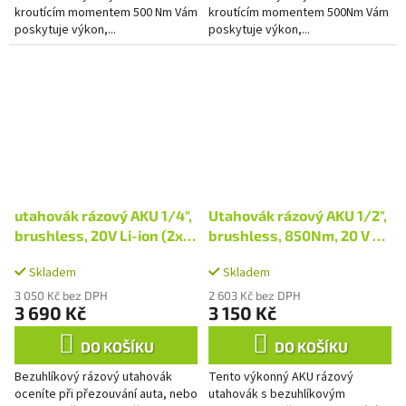
kroutícím momentem 500 Nm Vám
kroutícím momentem 500Nm Vám
poskytuje výkon,...
poskytuje výkon,...
utahovák rázový AKU 1/4",
Utahovák rázový AKU 1/2",
brushless, 20V Li-ion (2x),
brushless, 850Nm, 20 V Li-
2000mAh, industrial
ion, bez baterie a
Skladem
Skladem
nabíječky, industrial
3 050 Kč bez DPH
2 603 Kč bez DPH
3 690 Kč
3 150 Kč
DO KOŠÍKU
DO KOŠÍKU
Bezuhlíkový rázový utahovák
Tento výkonný AKU rázový
oceníte při přezouvání auta, nebo
utahovák s bezuhlíkovým