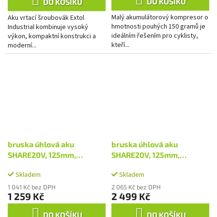
DO KOŠÍKU
DO KOŠÍKU
Malý akumulátorový kompresor o
Aku vrtací šroubovák Extol
hmotnosti pouhých 150 gramů je
Industrial kombinuje vysoký
ideálním řešením pro cyklisty,
výkon, kompaktní konstrukci a
kteří...
moderní...
bruska úhlová aku
bruska úhlová aku
SHARE20V, 125mm,
SHARE20V, 125mm,
BRUSHLESS, bez baterie a
BRUSHLESS, 4Ah
Skladem
Skladem
nabíječky
1 041 Kč bez DPH
2 065 Kč bez DPH
1 259 Kč
2 499 Kč
DO KOŠÍKU
DO KOŠÍKU