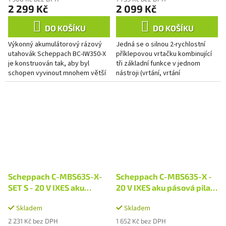
2 299 Kč
2 099 Kč
DO KOŠÍKU
DO KOŠÍKU
Výkonný akumulátorový rázový
Jedná se o silnou 2-rychlostní
utahovák Scheppach BC-IW350-X
příklepovou vrtačku kombinující
je konstruován tak, aby byl
tři základní funkce v jednom
schopen vyvinout mnohem větší
nástroji (vrtání, vrtání
utahovací moment než běžná
s příklepem, šroubování), což z ní
vrtačka a hodí se výborně pro...
dělá...
Scheppach C-MBS635-X-
Scheppach C-MBS635-X -
SET S - 20 V IXES aku
20 V IXES aku pásová pila
pásová pila na kov + 2Ah
na kov (bez baterie a
Skladem
Skladem
baterie + nabíječka 2,4 A
nabíječky)
2 231 Kč bez DPH
1 652 Kč bez DPH