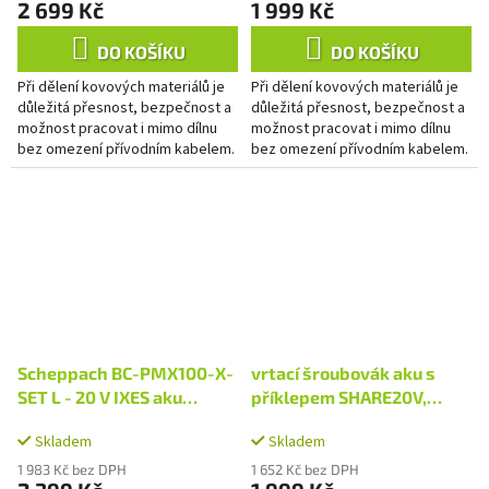
2 699 Kč
1 999 Kč
DO KOŠÍKU
DO KOŠÍKU
Při dělení kovových materiálů je
Při dělení kovových materiálů je
důležitá přesnost, bezpečnost a
důležitá přesnost, bezpečnost a
možnost pracovat i mimo dílnu
možnost pracovat i mimo dílnu
bez omezení přívodním kabelem.
bez omezení přívodním kabelem.
Akumulátorová pásová pila
Akumulátorová pásová pila
Scheppach C-MBS635-X...
Scheppach C-MBS635-X...
Scheppach BC-PMX100-X-
vrtací šroubovák aku s
SET L - 20 V IXES aku
příklepem SHARE20V,
míchadlo stavebních
70Nm, BRUSHLESS, 2Ah
Skladem
Skladem
materiálů + 4Ah baterie +
nabíječka 2,4 A
1 983 Kč bez DPH
1 652 Kč bez DPH