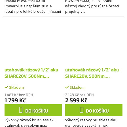
bruska POWDP35160 od
POWDPO3000 je univerzální
Powerplus s napětím 20 V je
nástroj vhodný pro různé řezací
ideální pro lehké broušení, řezání
projekty v...
a odstraňování otřepů. Díky své
obratnosti umožňuje snadnou
práci i...
utahovák rázový 1/2" aku
utahovák rázový 1/2" aku
SHARE20V, 500Nm,
SHARE20V, 500Nm,
BRUSHLESS, bez baterie a
BRUSHLESS, 2Ah
Skladem
Skladem
nabíječky
1 487 Kč bez DPH
2 148 Kč bez DPH
1 799 Kč
2 599 Kč
DO KOŠÍKU
DO KOŠÍKU
Výkonný rázový brushless aku
Výkonný rázový brushless aku
utahovák s vysokým max.
utahovák s vysokým max.