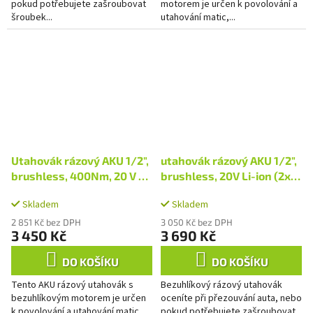
pokud potřebujete zašroubovat
motorem je určen k povolování a
šroubek...
utahování matic,...
Utahovák rázový AKU 1/2",
utahovák rázový AKU 1/2",
brushless, 400Nm, 20 V Li-
brushless, 20V Li-ion (2x),
ion (2x), industrial
2000mAh, industrial
Skladem
Skladem
2 851 Kč bez DPH
3 050 Kč bez DPH
3 450 Kč
3 690 Kč
DO KOŠÍKU
DO KOŠÍKU
Tento AKU rázový utahovák s
Bezuhlíkový rázový utahovák
bezuhlíkovým motorem je určen
oceníte při přezouvání auta, nebo
k povolování a utahování matic,
pokud potřebujete zašroubovat