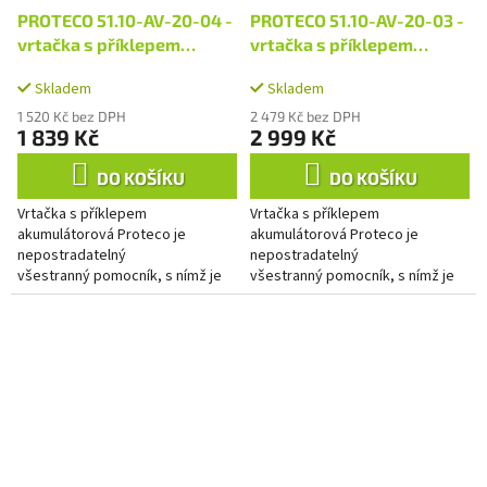
PROTECO 51.10-AV-20-04 -
PROTECO 51.10-AV-20-03 -
vrtačka s příklepem
vrtačka s příklepem
akumulátorová 20V, bez
akumulátorová 20V, 2
Skladem
Skladem
aku
akumulátory
1 520 Kč bez DPH
2 479 Kč bez DPH
1 839 Kč
2 999 Kč
DO KOŠÍKU
DO KOŠÍKU
Vrtačka s příklepem
Vrtačka s příklepem
akumulátorová Proteco je
akumulátorová Proteco je
nepostradatelný
nepostradatelný
všestranný pomocník, s nímž je
všestranný pomocník, s nímž je
hračkou jak vrtání, tak
hračkou jak vrtání, tak
šroubování. Vrtačka je
šroubování. Vrtačka je
osazena brushless...
osazena brushless...