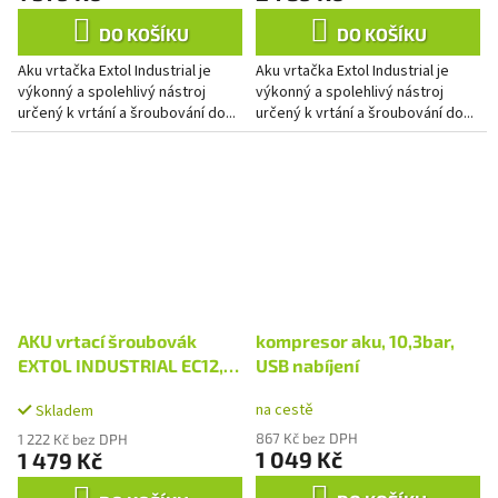
DO KOŠÍKU
DO KOŠÍKU
Aku vrtačka Extol Industrial je
Aku vrtačka Extol Industrial je
výkonný a spolehlivý nástroj
výkonný a spolehlivý nástroj
určený k vrtání a šroubování do...
určený k vrtání a šroubování do...
AKU vrtací šroubovák
kompresor aku, 10,3bar,
EXTOL INDUSTRIAL EC12,
USB nabíjení
BRUSHLESS, 16V Li-ion,
na cestě
Skladem
2×2Ah
867 Kč bez DPH
1 222 Kč bez DPH
1 049 Kč
1 479 Kč