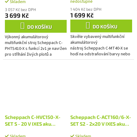
nedostupné
Skladem
2Ah baterie + nabíječka 2,4
baterie + nabíječka 2,4 A
A
1 404 Kč bez DPH
3 057 Kč bez DPH
1 699 Kč
3 699 Kč
DO KOŠÍKU
DO KOŠÍKU
Skvěle vybavený multifunkční
Výkonný akumulátorový
akumulátorový
multifunkční stroj Scheppach C-
nástroj Scheppach C-MT40-X se
PHTS410-X s funkcí 2v1 je navržen
hodí na odstraňování barvy nebo
pro stříhání živých plotů a
lepidel, broušení a řezání v rozích
prořezávání větví, a to i ve
a úzkých prostorech, řezání...
větších výškách. Díky své...
Scheppach C-HVC150-X-
Scheppach C-ACT160/6-X-
SET S - 20 V IXES aku
SET S2 - 2x20 V IXES aku
ruční/podlahový vysavač
bezolejový kompresor 6 l +
Skladem
Skladem