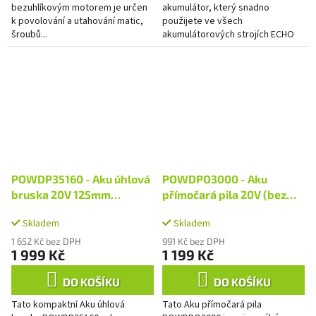
bezuhlíkovým motorem je určen
akumulátor, který snadno
k povolování a utahování matic,
použijete ve všech
šroubů...
akumulátorových strojích ECHO
50 V řady. Díky kapacitě je
doporučen pro vyžínač a
plotostřih.
POWDP35160 - Aku úhlová
POWDPO3000 - Aku
bruska 20V 125mm
přímočará pila 20V (bez
bezuhlíková (bez AKU)
AKU)
Skladem
Skladem
1 652 Kč bez DPH
991 Kč bez DPH
1 999 Kč
1 199 Kč
DO KOŠÍKU
DO KOŠÍKU
Tato kompaktní Aku úhlová
Tato Aku přímočará pila