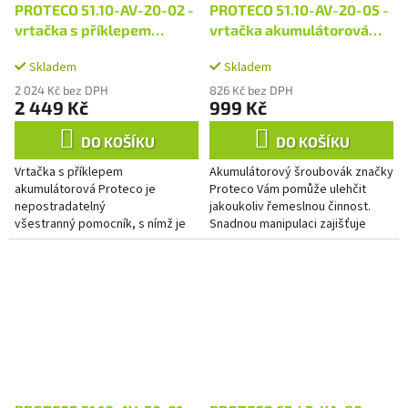
PROTECO 51.10-AV-20-02 -
PROTECO 51.10-AV-20-05 -
vrtačka s příklepem
vrtačka akumulátorová
akumulátorová 20 V, 1
20V, bez aku
Skladem
Skladem
akumulátor
2 024 Kč bez DPH
826 Kč bez DPH
2 449 Kč
999 Kč
DO KOŠÍKU
DO KOŠÍKU
Vrtačka s příklepem
Akumulátorový šroubovák značky
akumulátorová Proteco je
Proteco Vám pomůže ulehčit
nepostradatelný
jakoukoliv řemeslnou činnost.
všestranný pomocník, s nímž je
Snadnou manipulaci zajišťuje
hračkou jak vrtání, tak
rychloupínací sklíčidlo (2-13 mm).
šroubování. Vrtačka je osazena
Zařízení nabízí...
brushless (bezuhlíkovým)...