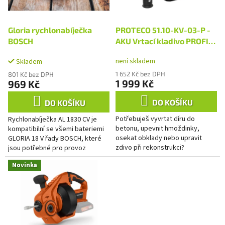
r
t
o
ů
d
Gloria rychlonabíječka
PROTECO 51.10-KV-03-P -
u
BOSCH
AKU Vrtací kladivo PROFI
k
2.8 J, SDS+, bez aku
není skladem
t
Skladem
ů
1 652 Kč bez DPH
801 Kč bez DPH
1 999 Kč
969 Kč
DO KOŠÍKU
DO KOŠÍKU
Potřebuješ vyvrtat díru do
Rychlonabíječka AL 1830 CV je
betonu, upevnit hmoždinky,
kompatibilní se všemi bateriemi
osekat obklady nebo upravit
GLORIA 18 V řady BOSCH, které
zdivo při rekonstrukci?
jsou potřebné pro provoz
Akumulátorové vrtací kladivo
přístrojů MultiBrush, WeedBrush
Novinka
PROTECO ti dá svobodu pracovat
li-on nebo MultiJet 18V....
kdekoliv –...