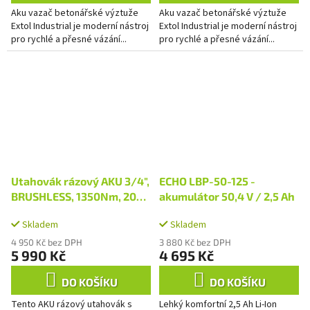
Aku vazač betonářské výztuže
Aku vazač betonářské výztuže
Extol Industrial je moderní nástroj
Extol Industrial je moderní nástroj
pro rychlé a přesné vázání...
pro rychlé a přesné vázání...
Utahovák rázový AKU 3/4",
ECHO LBP-50-125 -
BRUSHLESS, 1350Nm, 20V
akumulátor 50,4 V / 2,5 Ah
Li-ion, industrial, bez
Skladem
Skladem
baterie a nabíječky
4 950 Kč bez DPH
3 880 Kč bez DPH
5 990 Kč
4 695 Kč
DO KOŠÍKU
DO KOŠÍKU
Tento AKU rázový utahovák s
Lehký komfortní 2,5 Ah Li-Ion