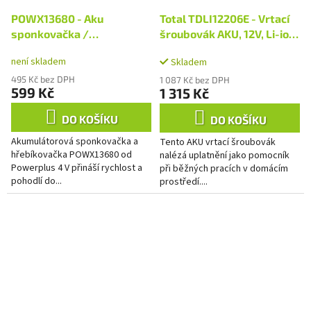
POWX13680 - Aku
Total TDLI12206E - Vrtací
sponkovačka /
šroubovák AKU, 12V, Li-ion
hřebíkovačka 4V 2,0 Ah
(2x), 1500mAh
není skladem
Skladem
495 Kč bez DPH
1 087 Kč bez DPH
599 Kč
1 315 Kč
DO KOŠÍKU
DO KOŠÍKU
Akumulátorová sponkovačka a
Tento AKU vrtací šroubovák
hřebíkovačka POWX13680 od
nalézá uplatnění jako pomocník
Powerplus 4 V přináší rychlost a
při běžných pracích v domácím
pohodlí do...
prostředí....