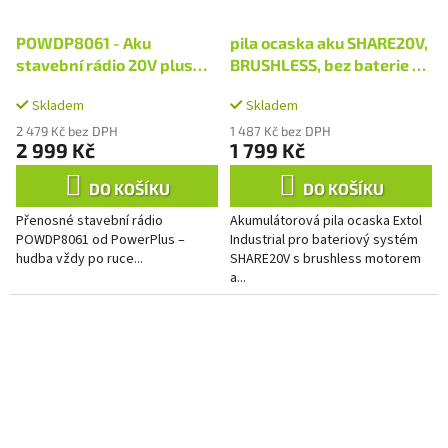
POWDP8061 - Aku
pila ocaska aku SHARE20V,
stavební rádio 20V plus
BRUSHLESS, bez baterie a
220V (bez AKU)
nabíječky
Skladem
Skladem
2 479 Kč bez DPH
1 487 Kč bez DPH
2 999 Kč
1 799 Kč
DO KOŠÍKU
DO KOŠÍKU
Přenosné stavební rádio
Akumulátorová pila ocaska Extol
POWDP8061 od PowerPlus –
Industrial pro bateriový systém
hudba vždy po ruce...
SHARE20V s brushless motorem
a...