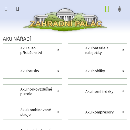
Přejít
NÁKUP
na
obsah
KOŠÍK
AKU NÁŘADÍ
aku auto
aku baterie a
příslušenství
nabíječky
aku brusky
aku hoblíky
aku horkovzdušné
aku horní frézky
pistole
aku kombinované
aku kompresory
stroje