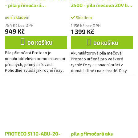
- pila přímočará
2500 - pila mečová 20V bez
akumulátorová 20V, bez
aku
není skladem
Skladem
aku
784 Kč bez DPH
1 156 Kč bez DPH
949 Kč
1 399 Kč
DO KOŠÍKU
DO KOŠÍKU
Pila přímočará Proteco je
Akumulátorová pila mečová
nenahraditelným pomocníkem při
Proteco určená pro veškeré
přesných, jemných řezech.
rychlé řezy a usnadní práci v
Pohodlně zvládá jak rovné řezy,
domácí dílně i na zahradě. Díky
tak i plynulé oblouky a linie všech
akumulátorovému pohonu pily
tvarů.
jste schopni ji jednoduše použít
i...
PROTECO 51.10-ABU-20-
pila přímočará aku