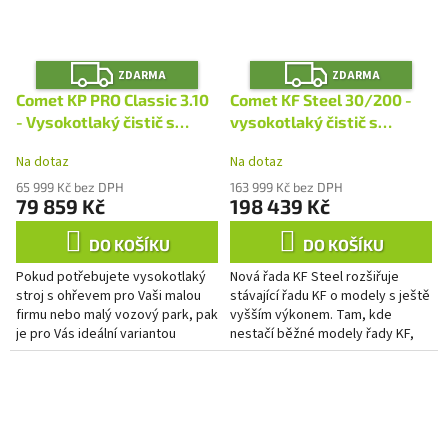
Z
Z
ZDARMA
ZDARMA
D
D
A
A
Comet KP PRO Classic 3.10
Comet KF Steel 30/200 -
R
R
M
M
- Vysokotlaký čistič s
vysokotlaký čistič s
A
A
ohřevem
ohřevem
Na dotaz
Na dotaz
65 999 Kč bez DPH
163 999 Kč bez DPH
79 859 Kč
198 439 Kč
DO KOŠÍKU
DO KOŠÍKU
Pokud potřebujete vysokotlaký
Nová řada KF Steel rozšiřuje
stroj s ohřevem pro Vaši malou
stávající řadu KF o modely s ještě
firmu nebo malý vozový park, pak
vyšším výkonem. Tam, kde
je pro Vás ideální variantou
nestačí běžné modely řady KF,
stroj Comet KP Classic. Tento
přichází modely KF Steel. Tato
stroj patří...
řada nabízí verze s velmi...