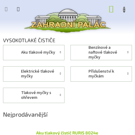
Přejít
NÁKUP
na
obsah
KOŠÍK
VYSOKOTLAKÉ ČISTIČE
benzínové a
aku tlakové myčky
naftové tlakové
myčky
elektrické tlakové
příslušenství k
myčky
myčkám
tlakové myčky s
ohřevem
Nejprodávanější
Aku tlakový čistič RURIS 8024e