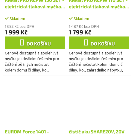
elektrická tlaková myčka
elektrická tlaková myčka
130 barů s příslušenstvím
110 barů s příslušenstvím
Skladem
Skladem
1 652 Kč bez DPH
1 487 Kč bez DPH
1 999 Kč
1 799 Kč
DO KOŠÍKU
DO KOŠÍKU
Cenově dostupná a spolehlivá
Cenově dostupná a spolehlivá
myčka je ideálním řešením pro
myčka je ideálním řešením pro
čištění běžných nečistot
čištění nečistot kolem domu či
kolem domu či dílny, kol,
dílny, kol, zahradního nábytku,
zahradního nábytku, plotů,
zahradní techniky apod.
terasy, motorových vozidel,...
EUROM Force 1401 -
čistič aku SHARE20V, 20V