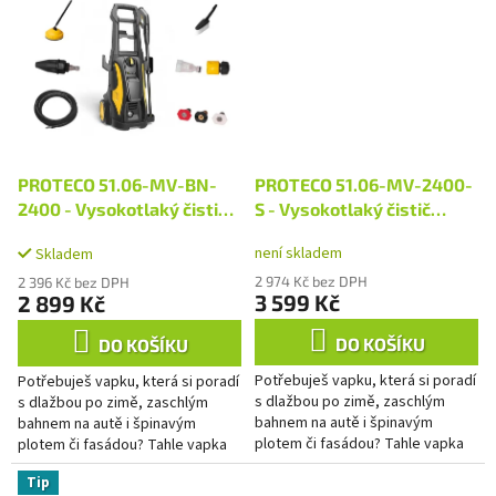
PROTECO 51.06-MV-BN-
PROTECO 51.06-MV-2400-
2400 - Vysokotlaký čistič
S - Vysokotlaký čistič
samonasávací 180 bar,
samonasávací 180 bar,
není skladem
Skladem
2400 W
2400 W s navijákem
2 974 Kč bez DPH
2 396 Kč bez DPH
3 599 Kč
2 899 Kč
DO KOŠÍKU
DO KOŠÍKU
Potřebuješ vapku, která si poradí
Potřebuješ vapku, která si poradí
s dlažbou po zimě, zaschlým
s dlažbou po zimě, zaschlým
bahnem na autě i špinavým
bahnem na autě i špinavým
plotem či fasádou? Tahle vapka
plotem či fasádou? Tahle vapka
je multifunkční čisticí systém,
je multifunkční čisticí systém,
Tip
který máš připravený na...
který máš připravený na...