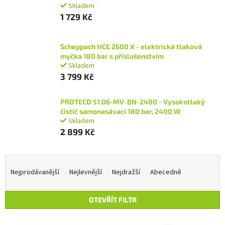
Skladem
1 729 Kč
Scheppach HCE 2600 X - elektrická tlaková
myčka 180 bar s příslušenstvím
Skladem
3 799 Kč
PROTECO 51.06-MV-BN-2400 - Vysokotlaký
čistič samonasávací 180 bar, 2400 W
Skladem
2 899 Kč
Ř
a
Nejprodávanější
Nejlevnější
Nejdražší
Abecedně
z
e
OTEVŘÍT FILTR
n
í
V