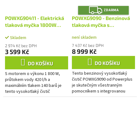
Z
ZDARMA
D
A
POWXG90411 - Elektrická
POWXG9090 - Benzinová
R
M
tlaková myčka 1800W
tlaková myčka s
A
140bar
čerpadlem 210cc 255bar
není skladem
Skladem
7 437 Kč bez DPH
2 974 Kč bez DPH
8 999 Kč
3 599 Kč
DO KOŠÍKU
DO KOŠÍKU
Tento benzinový vysokotlaký
S motorem o výkonu 1 800 W,
čistič POWXG9090 od Powerplus
průtokem vody 420 l/h a
je skutečným všestranným
maximálním tlakem 140 barů je
pomocníkem s integrovanou
tento vysokotlaký čistič
nádržkou na čistící prostředky,
POWXG90411 od společnosti
která vám umožňuje používat
Powerplus více než dostatečně
také...
výkonný, aby...