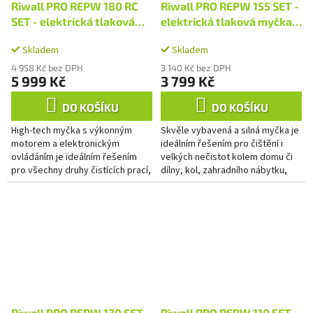
Riwall PRO REPW 180 RC
Riwall PRO REPW 155 SET -
SET - elektrická tlaková
elektrická tlaková myčka
myčka 180 barů s
150 barů s příslušenstvím
Skladem
Skladem
dálkovým ovládáním a
příslušenstvím
4 958 Kč bez DPH
3 140 Kč bez DPH
5 999 Kč
3 799 Kč
DO KOŠÍKU
DO KOŠÍKU
High-tech myčka s výkonným
Skvěle vybavená a silná myčka je
motorem a elektronickým
ideálním řešením pro čištění i
ovládáním je ideálním řešením
velkých nečistot kolem domu či
pro všechny druhy čistících prací,
dílny, kol, zahradního nábytku,
které Vás mohou potkat okolo
plotů, terasy, motorových
domu či dílny. Rychle a snadno...
vozidel, zahradní...
Riwall PRO REPW 130 SET -
Riwall PRO REPW 110 SET -