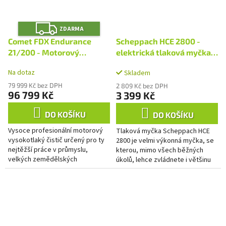
Z
ZDARMA
D
A
Comet FDX Endurance
Scheppach HCE 2800 -
R
M
21/200 - Motorový
elektrická tlaková myčka
A
benzínový vysokotlaký
180 bar s příslušenstvím
Na dotaz
Skladem
čistič
79 999 Kč bez DPH
2 809 Kč bez DPH
96 799 Kč
3 399 Kč
DO KOŠÍKU
DO KOŠÍKU
Vysoce profesionální motorový
Tlaková myčka Scheppach HCE
vysokotlaký čistič určený pro ty
2800 je velmi výkonná myčka, se
nejtěžší práce v průmyslu,
kterou, mimo všech běžných
velkých zemědělských
úkolů, lehce zvládnete i většinu
provozech apod. Spolehlivý
náročnějších úklidových prací.
motor Honda GX 390 pohání přes
Díky standardně dodávanému...
redukční...