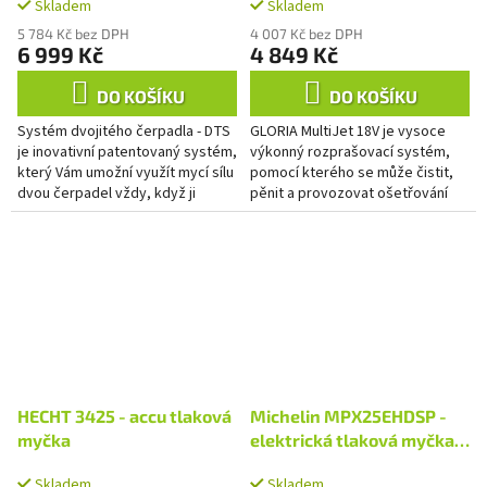
Skladem
Skladem
5 784 Kč bez DPH
4 007 Kč bez DPH
6 999 Kč
4 849 Kč
DO KOŠÍKU
DO KOŠÍKU
Systém dvojitého čerpadla - DTS
GLORIA MultiJet 18V je vysoce
je inovativní patentovaný systém,
výkonný rozprašovací systém,
který Vám umožní využít mycí sílu
pomocí kterého se může čistit,
dvou čerpadel vždy, když ji
pěnit a provozovat ošetřování
opravdu potřebujete. Systém
rostlin. Několika pohyby ruky se z
vykazuje oproti...
výkonného čisticího...
HECHT 3425 - accu tlaková
Michelin MPX25EHDSP -
myčka
elektrická tlaková myčka
170 bar
Skladem
Skladem