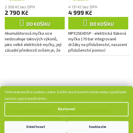
2 306 Kč bez DPH
4 131 Kč bez DPH
2 790 Kč
4 999 Kč
DO KOŠÍKU
DO KOŠÍKU
Akumulátorová myčka sice
MPX25EHDSP - elektrická tlaková
nedosahuje takových výkonů,
myčka 170 bar integrované
jako velké elektrické myčky, její
držáky na příslušenství, nasazení
zásadní předností ovšem je, že
příslušenství pomocí
může pracovat i v místech, kde
rychlospojek, 5 m dlouhý
není dostupný elektrický...
elektrický kabel, tepelná
ochrana...
Tento web používá soubory cookie. Dalším procházením tohoto webu vyjadřujete
souhlas s jejich používáním.
Nastavení
Michelin MPX19EHDS -
Michelin MPX19EH -
elektrická tlaková myčka
elektrická tlaková myčka
140 bar
140 bar
Odmítnout
Souhlasím
Skladem
Skladem