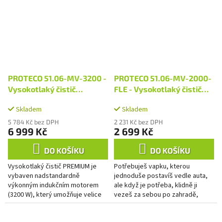
PROTECO 51.06-MV-3200 -
PROTECO 51.06-MV-2000-
Vysokotlaký čistič
FLE - Vysokotlaký čistič
PREMIUM 225 bar, 3200 W
FLEXI 150 bar, 2000 W
Skladem
Skladem
5 784 Kč bez DPH
2 231 Kč bez DPH
6 999 Kč
2 699 Kč
DO KOŠÍKU
DO KOŠÍKU
Vysokotlaký čistič PREMIUM je
Potřebuješ vapku, kterou
vybaven nadstandardně
jednoduše postavíš vedle auta,
výkonným indukčním motorem
ale když je potřeba, klidně ji
(3200 W), který umožňuje velice
vezeš za sebou po zahradě,
efektivní odstranění letité špíny a
kolem domu nebo po dvoře?
odolných nečistot z různých...
Právě tahle variabilita dělá z