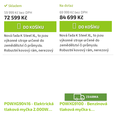
A
A
čistič
čistič
Na dotaz
Skladem
69 999 Kč bez DPH
59 999 Kč bez DPH
84 699 Kč
72 599 Kč
DO KOŠÍKU
DO KOŠÍKU
Nová řada K Steel XL, to jsou
Nová řada K Steel XL, to jsou
výkonné stroje určené do
výkonné stroje určené do
zemědělství či průmyslu.
zemědělství či průmyslu.
Robustní kovový rám, nerezový
Robustní kovový rám, nerezový
kryt motoru a čerpadla či velká
kryt motoru a čerpadla či velká
pneumatická kola jsou právě ty...
pneumatická kola jsou právě ty...
Z
ZDARMA
D
A
POWXG90416 - Elektrická
POWXG9100 - Benzinová
R
M
tlaková myčka 2.000W
tlaková myčka s
A
160bar
čerpadlem 210cc 270bar