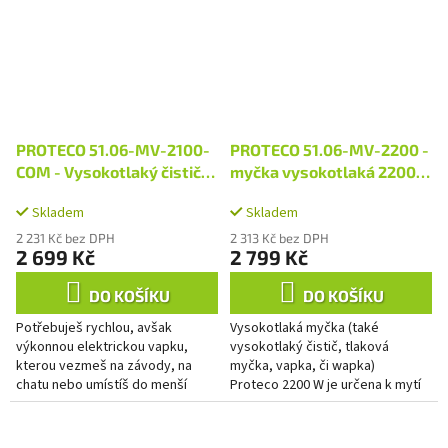
modelu...
PROTECO 51.06-MV-2100-
PROTECO 51.06-MV-2200 -
COM - Vysokotlaký čistič
myčka vysokotlaká 2200
COMPACT 165 bar, 2100 W
W, 165 bar
Skladem
Skladem
2 231 Kč bez DPH
2 313 Kč bez DPH
2 699 Kč
2 799 Kč
DO KOŠÍKU
DO KOŠÍKU
Potřebuješ rychlou, avšak
Vysokotlaká myčka (také
výkonnou elektrickou vapku,
vysokotlaký čistič, tlaková
kterou vezmeš na závody, na
myčka, vapka, či wapka)
chatu nebo umístíš do menší
Proteco 2200 W je určena k mytí
garáže? PROTECO COMPACT je
težko odstranitelných nečistot z
mobilní vysokotlaký čistič pro...
vozidel, zahradní techniky,...