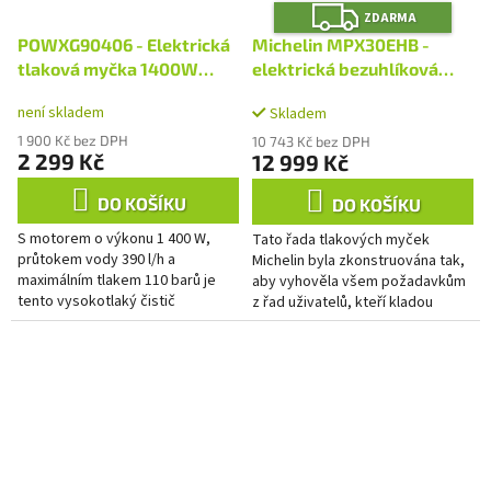
Z
ZDARMA
D
A
POWXG90406 - Elektrická
Michelin MPX30EHB -
R
M
tlaková myčka 1400W
elektrická bezuhlíková
A
110bar
tlaková myčka 180 bar
není skladem
Skladem
1 900 Kč bez DPH
10 743 Kč bez DPH
2 299 Kč
12 999 Kč
DO KOŠÍKU
DO KOŠÍKU
S motorem o výkonu 1 400 W,
Tato řada tlakových myček
průtokem vody 390 l/h a
Michelin byla zkonstruována tak,
maximálním tlakem 110 barů je
aby vyhověla všem požadavkům
tento vysokotlaký čistič
z řad uživatelů, kteří kladou
POWXG90406 od společnosti
vysoké nároky na špičkové
Powerplus více než dostatečně
parametry výrobku, kvalitu...
výkonný, aby...