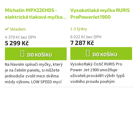
Michelin MPX22EHDS -
Vysokotlaká myčka RURIS
elektrická tlaková myčka
ProPowerJet1900
160 bar
1-3 týdny
Skladem
6 022 Kč bez DPH
4 379 Kč bez DPH
7 287 Kč
5 299 Kč
DO KOŠÍKU
DO KOŠÍKU
Vysokotlaký čistič RURIS Pro
Na hlavním spínači myčky, který
Power Jet 1900 umožňuje
je na čelním panelu, si můžete
uživateli provádět výběr typů
jednoduše zvolit mezi dvěma
vodního proudu pouhým
módy výkonu. LOW SPEED mycí
otáčením usměrňovače na
mód pro lehčí práce, kde není
trysce. Vodní proud se tak vytvoří
potřeba, nebo je i...
za méně...