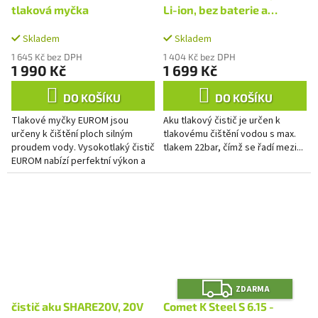
tlaková myčka
Li-ion, bez baterie a
nabíječky
Skladem
Skladem
1 645 Kč bez DPH
1 404 Kč bez DPH
1 990 Kč
1 699 Kč
DO KOŠÍKU
DO KOŠÍKU
Tlakové myčky EUROM jsou
Aku tlakový čistič je určen k
určeny k čištění ploch silným
tlakovému čištění vodou s max.
proudem vody. Vysokotlaký čistič
tlakem 22bar, čímž se řadí mezi...
EUROM nabízí perfektní výkon a
vysoce kvalitní komponenty. Díky
tomu budete schopni během...
Z
ZDARMA
D
A
čistič aku SHARE20V, 20V
Comet K Steel S 6.15 -