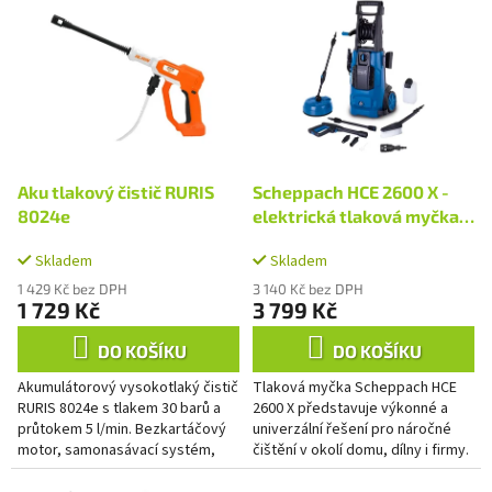
p
ý
r
p
o
i
d
s
u
p
k
r
t
o
ů
d
Aku tlakový čistič RURIS
Scheppach HCE 2600 X -
u
8024e
elektrická tlaková myčka
k
180 bar s příslušenstvím
t
Skladem
Skladem
ů
1 429 Kč bez DPH
3 140 Kč bez DPH
1 729 Kč
3 799 Kč
DO KOŠÍKU
DO KOŠÍKU
Akumulátorový vysokotlaký čistič
Tlaková myčka Scheppach HCE
RURIS 8024e s tlakem 30 barů a
2600 X představuje výkonné a
průtokem 5 l/min. Bezkartáčový
univerzální řešení pro náročné
motor, samonasávací systém,
čištění v okolí domu, dílny i firmy.
tryska 6 v 1. Dodává se bez
Díky vysokému tlaku až 180 barů
akumulátoru a nabíječky.
si bez problémů...