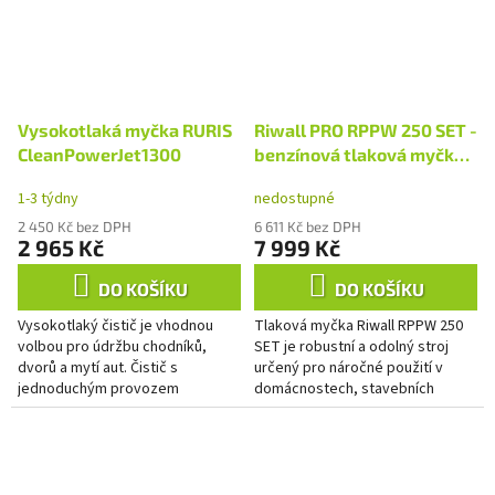
Vysokotlaká myčka RURIS
Riwall PRO RPPW 250 SET -
CleanPowerJet1300
benzínová tlaková myčka
207 barů s příslušenstvím
1-3 týdny
nedostupné
2 450 Kč bez DPH
6 611 Kč bez DPH
2 965 Kč
7 999 Kč
DO KOŠÍKU
DO KOŠÍKU
Vysokotlaký čistič je vhodnou
Tlaková myčka Riwall RPPW 250
volbou pro údržbu chodníků,
SET je robustní a odolný stroj
dvorů a mytí aut. Čistič s
určený pro náročné použití v
jednoduchým provozem
domácnostech, stavebních
umožňuje obsluhu i uživatelům,
firmách, zemědělských
kteří nemají pokročilé technické...
provozech, servisech i dalších...