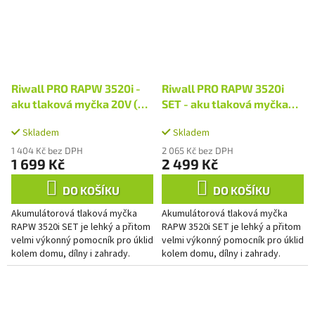
Riwall PRO RAPW 3520i -
Riwall PRO RAPW 3520i
aku tlaková myčka 20V (
SET - aku tlaková myčka
bez baterie a nabíječky )
20V + 1x 4Ah baterie +
Skladem
Skladem
nabíječka 2,4 A
1 404 Kč bez DPH
2 065 Kč bez DPH
1 699 Kč
2 499 Kč
DO KOŠÍKU
DO KOŠÍKU
Akumulátorová tlaková myčka
Akumulátorová tlaková myčka
RAPW 3520i SET je lehký a přitom
RAPW 3520i SET je lehký a přitom
velmi výkonný pomocník pro úklid
velmi výkonný pomocník pro úklid
kolem domu, dílny i zahrady.
kolem domu, dílny i zahrady.