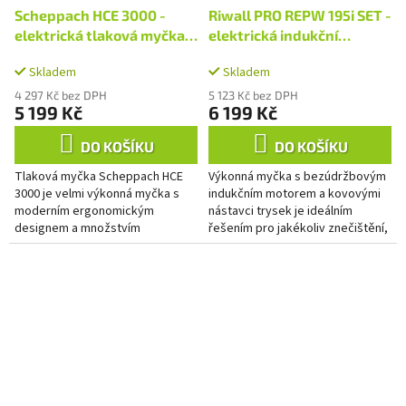
Scheppach HCE 3000 -
Riwall PRO REPW 195i SET -
elektrická tlaková myčka
elektrická indukční
180 bar s příslušenstvím
tlaková myčka 195 bar s
Skladem
Skladem
příslušenstvím
4 297 Kč bez DPH
5 123 Kč bez DPH
5 199 Kč
6 199 Kč
DO KOŠÍKU
DO KOŠÍKU
Tlaková myčka Scheppach HCE
Výkonná myčka s bezúdržbovým
3000 je velmi výkonná myčka s
indukčním motorem a kovovými
moderním ergonomickým
nástavci trysek je ideálním
designem a množstvím
řešením pro jakékoliv znečištění,
příjemných vychytávek. Mimo
které Vás může potkat kolem
všech běžných úkolů s ní lehce
domu či dílny. Rychle a...
zvládnete i...