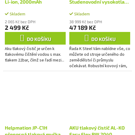
R
M
Li-ion, 2000mAh
Studenovodní vysokotlaký
A
čistič
Skladem
Skladem
2 065 Kč bez DPH
38 999 Kč bez DPH
2 499 Kč
47 189 Kč
DO KOŠÍKU
DO KOŠÍKU
Aku tlakový čistič je určen k
Řada K Steel Vám nabídne vše, co
tlakovému čištění vodou s max.
můžete od stroje určeného do
tlakem 22bar, čímž se řadí mezi...
zemědělství či průmyslu
očekávat. Robustní kovový rám,
nerezový kryt motoru a čerpadla,
velká kola a to vše při...
Helpmation JP-C1H
AKU tlakový čistič AL-KO
přenosná tlaková myčka
Easy Flex PW 2040