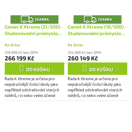
Z
Z
ZDARMA
ZDARMA
D
D
A
A
Comet K Xtreme (21/500) -
Comet K Xtreme (18/500) -
R
R
M
M
Studenovodní průmyslový
Studenovodní průmyslový
A
A
vysokotlaký čistič
vysokotlaký čistič
Na dotaz
Na dotaz
219 999 Kč bez DPH
214 999 Kč bez DPH
266 199 Kč
260 149 Kč
DO KOŠÍKU
DO KOŠÍKU
Řada K Xtreme je určena pro
Řada K Xtreme je určena pro
nejnáročnější čisticí úkoly jako
nejnáročnější čisticí úkoly jako
například odstraňování starých
například odstraňování starých
nátěrů, rzi nebo velmi účinné
nátěrů, rzi nebo velmi účinné
tryskání pískem. Nekompromisní
tryskání pískem. Nekompromisní
výkon pro nejnáročnější...
výkon pro nejnáročnější...