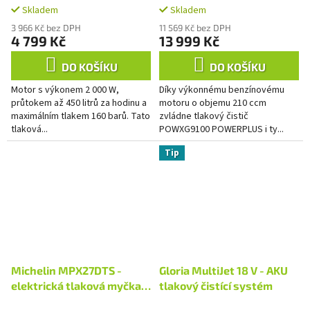
Skladem
Skladem
3 966 Kč bez DPH
11 569 Kč bez DPH
4 799 Kč
13 999 Kč
DO KOŠÍKU
DO KOŠÍKU
Motor s výkonem 2 000 W,
Díky výkonnému benzínovému
průtokem až 450 litrů za hodinu a
motoru o objemu 210 ccm
maximálním tlakem 160 barů. Tato
zvládne tlakový čistič
tlaková...
POWXG9100 POWERPLUS i ty...
Tip
Michelin MPX27DTS -
Gloria MultiJet 18 V - AKU
elektrická tlaková myčka
tlakový čistící systém
160 bar