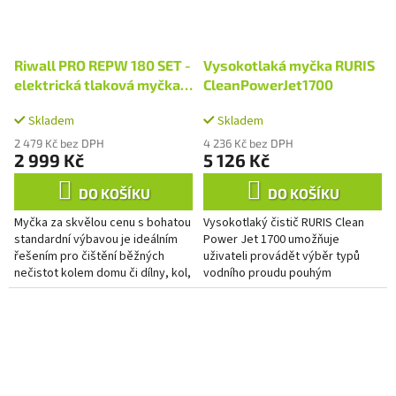
Riwall PRO REPW 180 SET -
Vysokotlaká myčka RURIS
elektrická tlaková myčka
CleanPowerJet1700
180 bar s příslušenstvím
Skladem
Skladem
2 479 Kč bez DPH
4 236 Kč bez DPH
2 999 Kč
5 126 Kč
DO KOŠÍKU
DO KOŠÍKU
Myčka za skvělou cenu s bohatou
Vysokotlaký čistič RURIS Clean
standardní výbavou je ideálním
Power Jet 1700 umožňuje
řešením pro čištění běžných
uživateli provádět výběr typů
nečistot kolem domu či dílny, kol,
vodního proudu pouhým
zahradního nábytku, plotů,
otáčením usměrňovače na
terasy, motorových...
trysce. Vodní proud se tak vytvoří
za...