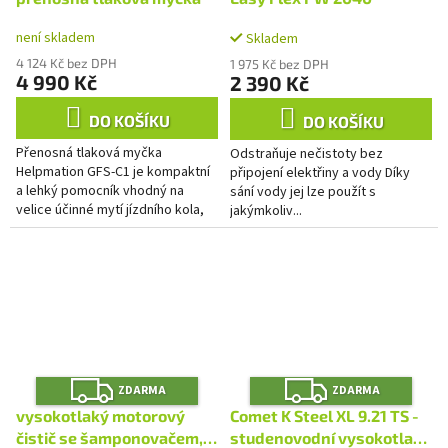
není skladem
Skladem
4 124 Kč bez DPH
1 975 Kč bez DPH
4 990 Kč
2 390 Kč
DO KOŠÍKU
DO KOŠÍKU
Přenosná tlaková myčka
Odstraňuje nečistoty bez
Helpmation GFS-C1 je kompaktní
připojení elektřiny a vody Díky
a lehký pomocník vhodný na
sání vody jej lze použít s
velice účinné mytí jízdního kola,
jakýmkoliv...
motocyklu, automobilu, karavanu,
lodě, zahradního nářadí či...
Z
Z
ZDARMA
ZDARMA
D
D
A
A
vysokotlaký motorový
Comet K Steel XL 9.21 TS -
R
R
M
M
čistič se šamponovačem,
studenovodní vysokotlaký