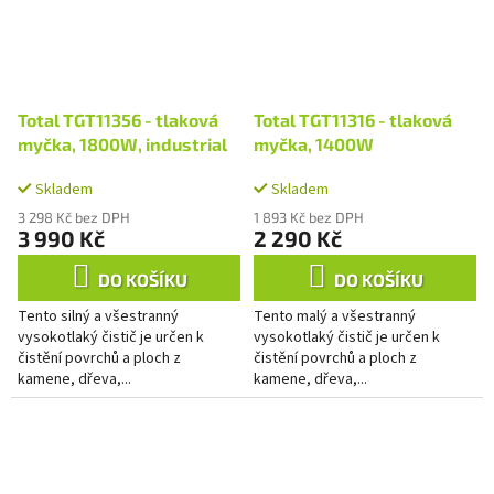
Total TGT11356 - tlaková
Total TGT11316 - tlaková
myčka, 1800W, industrial
myčka, 1400W
Skladem
Skladem
3 298 Kč bez DPH
1 893 Kč bez DPH
3 990 Kč
2 290 Kč
DO KOŠÍKU
DO KOŠÍKU
Tento silný a všestranný
Tento malý a všestranný
vysokotlaký čistič je určen k
vysokotlaký čistič je určen k
čistění povrchů a ploch z
čistění povrchů a ploch z
kamene, dřeva,...
kamene, dřeva,...