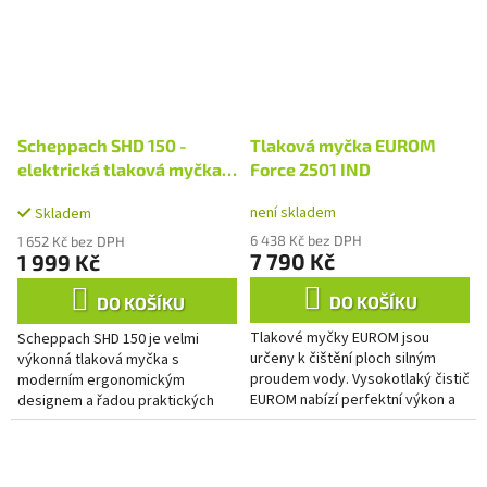
Scheppach SHD 150 -
Tlaková myčka EUROM
elektrická tlaková myčka
Force 2501 IND
150 bar
není skladem
Skladem
6 438 Kč bez DPH
1 652 Kč bez DPH
7 790 Kč
1 999 Kč
DO KOŠÍKU
DO KOŠÍKU
Tlakové myčky EUROM jsou
Scheppach SHD 150 je velmi
určeny k čištění ploch silným
výkonná tlaková myčka s
proudem vody. Vysokotlaký čistič
moderním ergonomickým
EUROM nabízí perfektní výkon a
designem a řadou praktických
vysoce kvalitní komponenty . Díky
detailů, které zpříjemní
tomu budete schopni...
každodenní používání. Silný
motor o příkonu 1800 W...