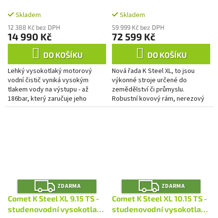
A
A
186bar
čistič
Skladem
Skladem
12 388 Kč bez DPH
59 999 Kč bez DPH
14 990 Kč
72 599 Kč
DO KOŠÍKU
DO KOŠÍKU
Lehký vysokotlaký motorový
Nová řada K Steel XL, to jsou
vodní čistič vyniká vysokým
výkonné stroje určené do
tlakem vody na výstupu - až
zemědělství či průmyslu.
186bar, který zaručuje jeho
Robustní kovový rám, nerezový
vysoký čistící výkon. Srdcem
kryt motoru a čerpadla či velká
čističe je kvalitní HERON motor a...
pneumatická kola jsou právě ty...
Z
Z
ZDARMA
ZDARMA
D
D
A
A
Comet K Steel XL 9.15 TS -
Comet K Steel XL 10.15 TS -
R
R
M
M
studenovodní vysokotlaký
studenovodní vysokotlaký