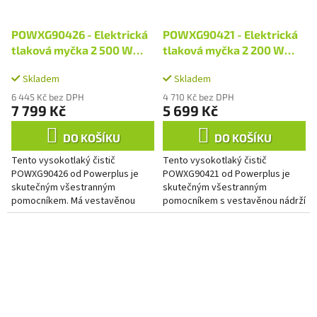
POWXG90426 - Elektrická
POWXG90421 - Elektrická
tlaková myčka 2 500 W
tlaková myčka 2 200 W
195bar
170bar
Skladem
Skladem
6 445 Kč bez DPH
4 710 Kč bez DPH
7 799 Kč
5 699 Kč
DO KOŠÍKU
DO KOŠÍKU
Tento vysokotlaký čistič
Tento vysokotlaký čistič
POWXG90426 od Powerplus je
POWXG90421 od Powerplus je
skutečným všestranným
skutečným všestranným
pomocníkem. Má vestavěnou
pomocníkem s vestavěnou nádrží
nádržku na čisticí prostředek o
na čisticí prostředek o objemu
objemu 1,1 l. S maximálním tlakem
1,1 l. Při maximálním tlaku vody
vody 195...
170 bar...