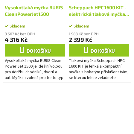
Vysokotlaká myčka RURIS
Scheppach HPC 1600 KIT -
CleanPowerJet1500
elektrická tlaková myčka
135 bar s příslušenstvím
Skladem
Skladem
3 567 Kč bez DPH
1 983 Kč bez DPH
4 316 Kč
2 399 Kč
DO KOŠÍKU
DO KOŠÍKU
Vysokotlaká myčka RURIS Clean
Tlaková myčka Scheppach HPC
Power Jet 1500 je ideální volbou
1600 KIT je lehká a kompaktní
pro údržbu chodníků, dvorů a
myčka s bohatým příslušenstvím,
aut. Myčka zvolená pro tento typ
se kterou lehce zvládnete
využití umožňuje uživatelům
všechny běžné úklidové práce
zvolit si režim...
kolem domu nebo dílny. Umytí...