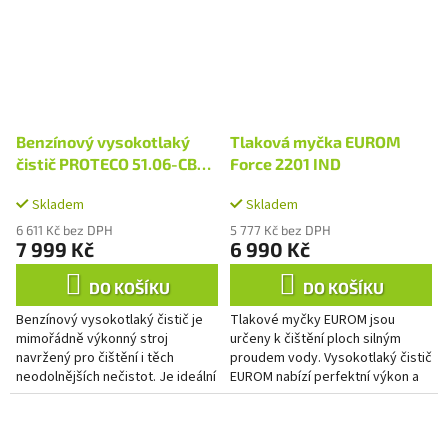
Benzínový vysokotlaký
Tlaková myčka EUROM
čistič PROTECO 51.06-CBV-
Force 2201 IND
200 bar
Skladem
Skladem
6 611 Kč bez DPH
5 777 Kč bez DPH
7 999 Kč
6 990 Kč
DO KOŠÍKU
DO KOŠÍKU
Benzínový vysokotlaký čistič je
Tlakové myčky EUROM jsou
mimořádně výkonný stroj
určeny k čištění ploch silným
navržený pro čištění i těch
proudem vody. Vysokotlaký čistič
neodolnějších nečistot. Je ideální
EUROM nabízí perfektní výkon a
pro použití na terasách,
vysoce kvalitní komponenty . Díky
příjezdových cestách, fasádách...
tomu budete schopni...