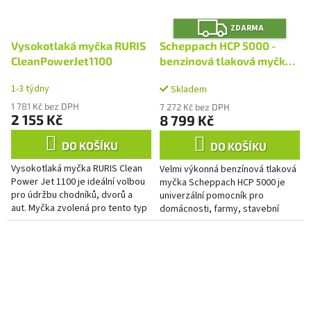
Z
ZDARMA
D
A
Vysokotlaká myčka RURIS
Scheppach HCP 5000 -
R
M
CleanPowerJet1100
benzinová tlaková myčka
A
241 bar
1-3 týdny
Skladem
1 781 Kč bez DPH
7 272 Kč bez DPH
2 155 Kč
8 799 Kč
DO KOŠÍKU
DO KOŠÍKU
Vysokotlaká myčka RURIS Clean
Velmi výkonná benzínová tlaková
Power Jet 1100 je ideální volbou
myčka Scheppach HCP 5000 je
pro údržbu chodníků, dvorů a
univerzální pomocník pro
aut. Myčka zvolená pro tento typ
domácnosti, farmy, stavební
využití umožňuje uživatelům
firmy, servisy a další provozy,
zvolit si režim...
určený k čištění v podstatě...