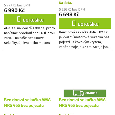
Na dotaz
hodnocení
5 777 Kč bez DPH
produktu
6 990 Kč
5 536 Kč bez DPH
6 698 Kč
je
4,0
DO KOŠÍKU
z
DO KOŠÍKU
AL-KO si na kvalitě zakládá, proto
5
Benzinová sekačka AMA TRX 421
nabízíme prodlouženou 6-ti letou
hvězdiček.
je kvalitní motorová sekačka bez
záruku na naše benzínové
pojezdu s kovovým krytem,
sekačky. Do kvalitního motoru
záběr stroje je 42 cm. Stroje jsou
patří i kvalitní benzín a zejména
osazeny spolehlivým motorem
kvalitní olej. Pro...
Y80V. Mezi přednosti...
Z
ZDARMA
D
A
Benzinová sekačka AMA
Benzinová sekačka AMA
R
M
NRS 465 bez pojezdu
NRS 465 bez pojezdu
A