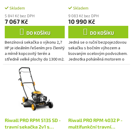
A
k
mulčovací sekačka
t
Skladem
Skladem
ů
5 841 Kč bez DPH
9 083 Kč bez DPH
7 067 Kč
10 990 Kč
DO KOŠÍKU
DO KOŠÍKU
Benzínová sekačka o výkonu 2,7
Jedná se o ruční bezpojezdovou
HP je ideálním řešením pro členitý
sekačku s bočním výhozem a
a mírně kopcovitý terén a
lisovaným ocelovým podvozkem.
středně velké plochy do 1300 m2.
Jednotka poháněná motorem o
výkonu 3,1 kW, vybaveným
dvojitými výkyvnými noži,
dokáže...
Riwall PRO RPM 5135 SD -
Riwall PRO RPM 4032 P -
travní sekačka 2v1 s
multifunkční travní