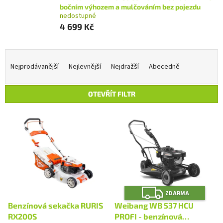
bočním výhozem a mulčováním bez pojezdu
nedostupné
4 699 Kč
Ř
a
Nejprodávanější
Nejlevnější
Nejdražší
Abecedně
z
e
OTEVŘÍT FILTR
n
í
V
p
ý
r
p
o
i
d
s
u
p
k
r
t
Z
o
ZDARMA
D
ů
A
d
Benzínová sekačka RURIS
Weibang WB 537 HCU
R
u
M
RX200S
PROFI - benzínová