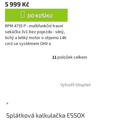
produktu
5 999 Kč
je
3,7
DO KOŠÍKU
z
RPM 4735 P - multifunkční travní
5
sekačka 3v1 bez pojezdu - silný,
hvězdiček.
tichý a lehký motor o objemu 146
cm3 se systémem OHV a
snadným startováním, nová
moderní konstrukce motoru,...
11
položek celkem
O
v
l
Z
á
á
d
Vytvořil Shoptet
p
a
a
c
t
í
×
í
p
r
Splátková kalkulačka ESSOX
v
k
y
v