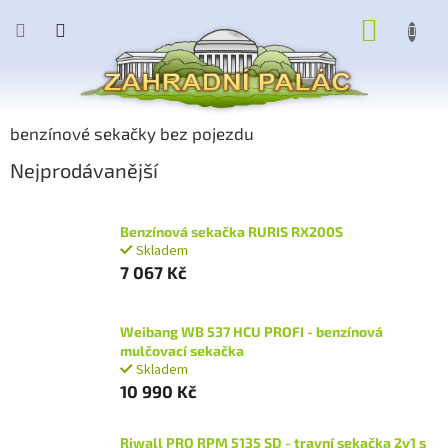
Přejít
NÁKUP
na
obsah
KOŠÍK
benzínové sekačky bez pojezdu
Nejprodávanější
Benzínová sekačka RURIS RX200S
Skladem
7 067 Kč
Weibang WB 537 HCU PROFI - benzínová
mulčovací sekačka
Skladem
10 990 Kč
Riwall PRO RPM 5135 SD - travní sekačka 2v1 s