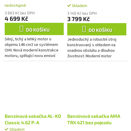
bočním výhozem a
sekačka 2v1 bez pojezdu
nedostupné
Skladem
mulčováním bez pojezdu
3 883 Kč bez DPH
3 140 Kč bez DPH
4 699 Kč
3 799 Kč
DO KOŠÍKU
DO KOŠÍKU
Silný, tichý a lehký motor o
Jednoduchý a robustní stroj
objemu 146 cm3 se systémem
konstruovaný s ohledem na
OHV. Nová moderní konstrukce
snadnou obsluhu a dlouhou
motoru, splňující novu emisní
životnost. Moderní motor
normu Euro 5.
s vysokým točivým momentem,
lehkým startováním a nízkou...
Benzínová sekačka AL-KO
Benzinová sekačka AMA
Classic 4.62 P-A
TRX 421 bez pojezdu
Skladem
Průměrné