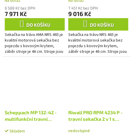
Na dotaz
Na dotaz
6 588 Kč bez DPH
7 451 Kč bez DPH
7 971 Kč
9 016 Kč
DO KOŠÍKU
DO KOŠÍKU
Sekačka na trávu AMA NRS 465 je
Sekačka na trávu NRS 465 je
kvalitní motorová sekačka bez
kvalitní motorová sekačka bez
pojezdu s kovovým krytem,
pojezdu s kovovým krytem,
záběr stroje je 46 cm. Stroje jsou
záběr stroje je 46 cm. Stroje jsou
osazeny spolehlivým motorem
osazeny spolehlivým motorem
MVGT6. Mezi přednosti...
MVGT6. Mezi přednosti stroje...
Scheppach MP 132-42 -
Riwall PRO RPM 4234 P -
multifunkční travní
travní sekačka 2 v 1 s
sekačka 2v1 bez pojezdu
benzinovým motorem bez
nedostupné
Skladem
pojezdu