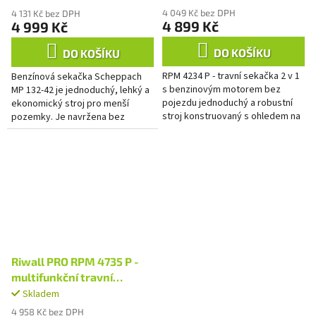
4 049 Kč bez DPH
4 131 Kč bez DPH
4 899 Kč
4 999 Kč
DO KOŠÍKU
DO KOŠÍKU
RPM 4234 P - travní sekačka 2 v 1
Benzínová sekačka Scheppach
s benzinovým motorem bez
MP 132-42 je jednoduchý, lehký a
pojezdu jednoduchý a robustní
ekonomický stroj pro menší
stroj konstruovaný s ohledem na
pozemky. Je navržena bez
snadnou obsluhu a dlouhou
zbytečných příkras, zato se
životnost, moderní motor s...
všemi praktickými funkcemi a s...
Riwall PRO RPM 4735 P -
multifunkční travní
sekačka 3v1 bez pojezdu
Skladem
Průměrné
hodnocení
4 958 Kč bez DPH