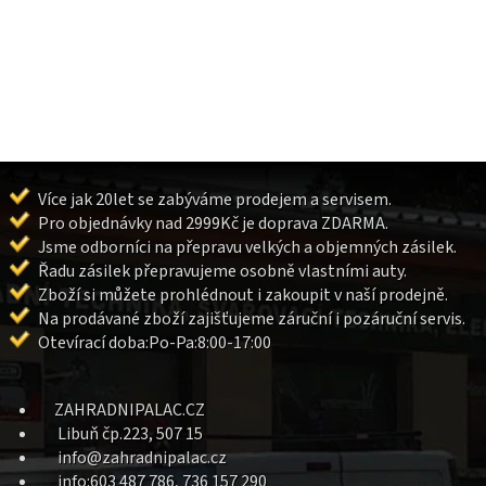
Více jak 20let se zabýváme prodejem a servisem.
Pro objednávky nad 2999Kč je doprava ZDARMA.
Jsme odborníci na přepravu velkých a objemných zásilek.
Řadu zásilek přepravujeme osobně vlastními auty.
Zboží si můžete prohlédnout i zakoupit v naší prodejně.
Na prodávané zboží zajišťujeme záruční i pozáruční servis.
Otevírací doba:Po-Pa:8:00-17:00
ZAHRADNIPALAC.CZ
Libuň čp.223, 507 15
info@zahradnipalac.cz
info:603 487 786, 736 157 290