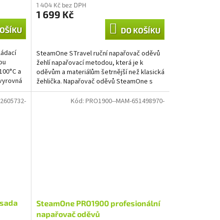
1 404 Kč bez DPH
1 699 Kč
OŠÍKU
DO KOŠÍKU
ádací
SteamOne STravel ruční napařovač oděvů
ou
žehlí napařovací metodou, která je k
100°C a
oděvům a materiálům šetrnější než klasická
vyrovná
žehlička. Napařovač oděvů SteamOne s
výkonem 1400 W snadno...
2605732-
Kód:
PRO1900--MAM-651498970-
 sada
SteamOne PRO1900 profesionální
napařovač oděvů