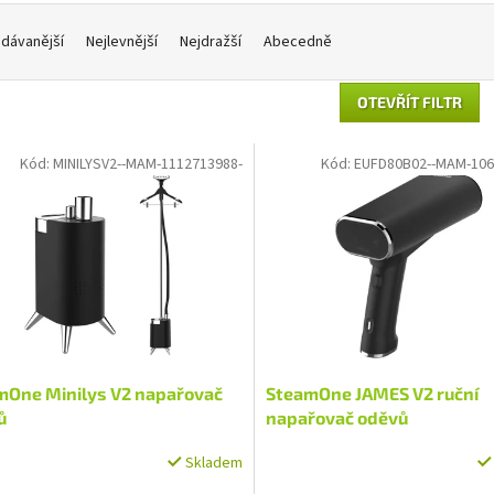
dávanější
Nejlevnější
Nejdražší
Abecedně
OTEVŘÍT FILTR
Kód:
MINILYSV2--MAM-1112713988-
Kód:
EUFD80B02--MAM-106
mOne Minilys V2 napařovač
SteamOne JAMES V2 ruční
ů
napařovač oděvů
Skladem