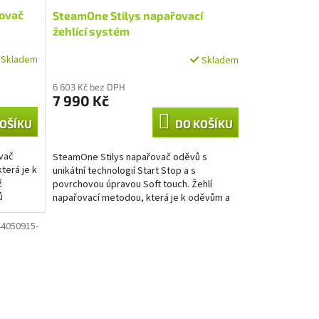
ovač
SteamOne Stilys napařovací
žehlící systém
Skladem
Skladem
6 603 Kč bez DPH
7 990 Kč
OŠÍKU
DO KOŠÍKU
vač
SteamOne Stilys napařovač oděvů s
terá je k
unikátní technologií Start Stop a s
ž
povrchovou úpravou Soft touch. Žehlí
ů
napařovací metodou, která je k oděvům a
materiálům šetrnější než...
4050915-