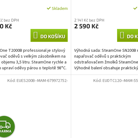
Skladem
Kč bez DPH
2 141 Kč bez DPH
0 Kč
2 590 Kč
DO KOŠÍKU
DO K
ne T2000B professional je stylový
Výhodná sada: SteamOne SN200B r
vač oděvů s velkým zásobníkem na
napařovač oděvů s praktickým
 objemu 3,5 litru. SteamOne rychle a
odstraňovačem žmolků SteamOne
 upraví oděvy párou o teplotě 98°C.
Výhodné balení obsahuje praktick
k...
cestovní napařovač oděvů Steam
SN200B...
Kód:
EUES200B--MAM-679972752-
Kód:
EUDTC120--MAM-55
Z
DARMA
D