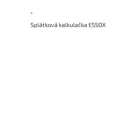
p
a
×
t
í
Splátková kalkulačka ESSOX