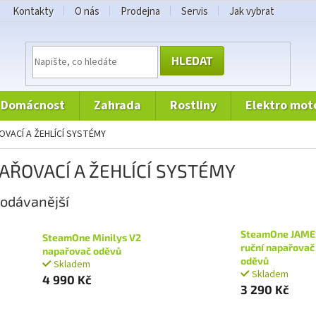
Kontakty
O nás
Prodejna
Servis
Jak vybrat
HLEDAT
domácnost
zahrada
rostliny
elektro mot
OVACÍ A ŽEHLÍCÍ SYSTÉMY
AŘOVACÍ A ŽEHLÍCÍ SYSTÉMY
odávanější
SteamOne JAME
SteamOne Minilys V2
ruční napařovač
napařovač oděvů
oděvů
Skladem
Skladem
4 990 Kč
3 290 Kč