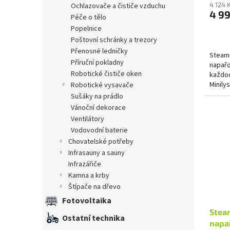
4 124 
ochlazovače a čističe vzduchu
4 9
péče o tělo
popelnice
poštovní schránky a trezory
přenosné ledničky
SteamO
příruční pokladny
napařo
robotické čističe oken
každod
Minily
robotické vysavače
maxim
sušáky na prádlo
vánoční dekorace
ventilátory
vodovodní baterie
chovatelské potřeby
infrasauny a sauny
infrazářiče
kamna a krby
štípače na dřevo
Fotovoltaika
Stea
Ostatní technika
napa