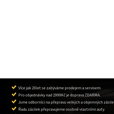
Více jak 20let se zabýváme prodejem a servisem.
Pro objednávky nad 2999Kč je doprava ZDARMA.
Jsme odborníci na přepravu velkých a objemných zásile
Řadu zásilek přepravujeme osobně vlastními auty.