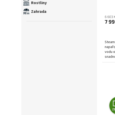
Rostliny
Zahrada
6 603 
7 99
SteamO
napařo
vodu o
snadno
Pára je 
Z