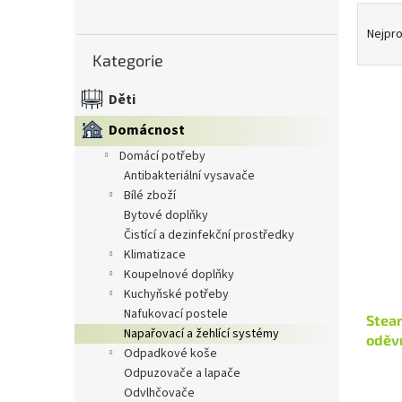
Ř
n
a
e
Nejpro
Přeskočit
z
l
Kategorie
kategorie
e
n
Děti
í
V
Domácnost
p
ý
r
domácí potřeby
p
o
antibakteriální vysavače
i
d
bílé zboží
s
u
bytové doplňky
p
k
čistící a dezinfekční prostředky
r
t
klimatizace
o
ů
koupelnové doplňky
d
kuchyňské potřeby
u
nafukovací postele
Stea
k
napařovací a žehlící systémy
oděv
t
odpadkové koše
ů
odpuzovače a lapače
odvlhčovače