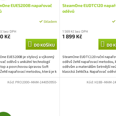
mOne EUES200B napařovač
SteamOne EUDTC120 napař
A
ů
oděvů
R
Skladem
M
Kč bez DPH
1 569 Kč bez DPH
0 Kč
1 899 Kč
A
DO KOŠÍKU
DO K
ne EUES200B je stylový a výkonný
SteamOne EUDTC120 ruční napařo
vač oděvů s unikátní technologií
oděvů žehlí napařovací metodou, k
Stop a povrchovou úpravou Soft
oděvům a materiálům šetrnější ne
 Žehlí napařovací metodou, která je k
klasická žehlička. Napařovač oděv
 a...
SteamOne s výkonem 1800 W a...
Kód:
PRO2000--MAM-244050950-
Kód:
H18B--MAM-24