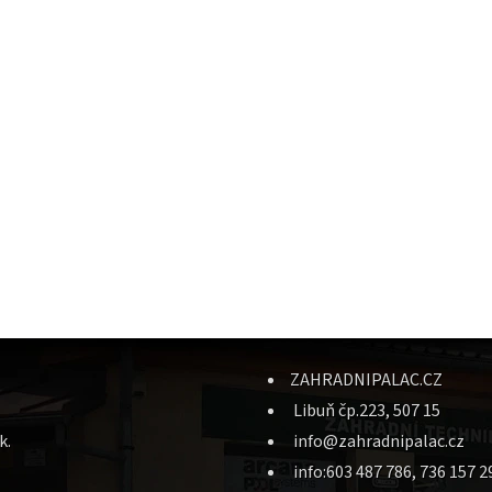
ZAHRADNIPALAC.CZ
Libuň čp.223, 507 15
k.
info@zahradnipalac.cz
info:603 487 786, 736 157 2