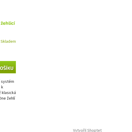
žehlicí
Skladem
KOŠÍKU
í systém
 k
 klasická
ne žehlí
Vytvořil Shoptet