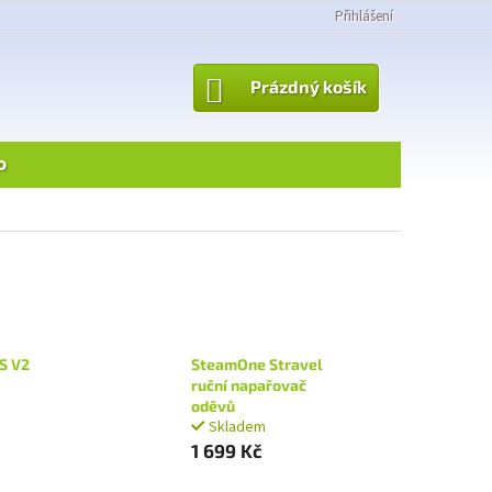
Přihlášení
NÁKUPNÍ
Prázdný košík
KOŠÍK
o
S V2
SteamOne Stravel
ruční napařovač
oděvů
Skladem
1 699 Kč