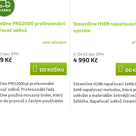
Z
DARMA
D
mOne PRO2000 profesionální
SteamOne H18B napařovací 
A
řovač oděvů
systém
R
není skladem
M
Kč bez DPH
4 124 Kč bez DPH
9 Kč
4 990 Kč
A
DO KOŠÍKU
DO 
ne PRO2000 je profesionální
SteamOne H18B napařovací žehlíc
vač oděvů. Profesionální řada
žehlí napařovací metodou, která je
ne používá mosazný boiler, který
oděvům a materiálům šetrnější než
en do provozů s častým používáním.
žehlička. Napařovač oděvů SteamO
vač oděvů SteamOne s...
látku rychleji a...
O
v
l
á