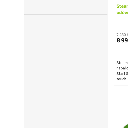
Stea
oděv
7 430 
8 99
SteamO
napařo
Start 
touch.
oděvům