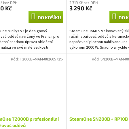
Kč bez DPH
2 719 Kč bez DPH
90 Kč
3 290 Kč
DO KOŠÍKU
DO K
ne Minilys V2 je designový
SteamOne JAMES V2 inovovaný skl
vač oděvů navržený ve Francii pro
ruční napařovač oděvů s keramick
enní snadnou úpravu oblečení.
napařovací plochou nahřívanou na 
s nabízí ve své malé velikosti
výkonem 2000 W. Snadno a rychle 
um výkonu se SteamOne...
všechny druhy materiálů...
Kód:
T2000B--MAM-882605729-
Kód:
SN200B--MAM-88
mOne T2000B profesionální
SteamOne SN200B + RP10B
řovač oděvů