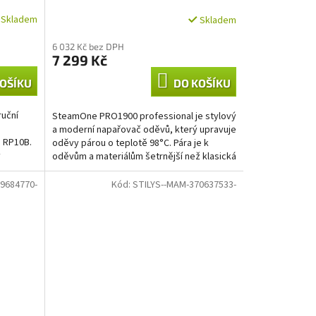
Skladem
Skladem
6 032 Kč bez DPH
7 299 Kč
OŠÍKU
DO KOŠÍKU
uční
SteamOne PRO1900 professional je stylový
a moderní napařovač oděvů, který upravuje
 RP10B.
oděvy párou o teplotě 98°C. Pára je k
ý
oděvům a materiálům šetrnější než klasická
One
žehlička....
9684770-
Kód:
STILYS--MAM-370637533-