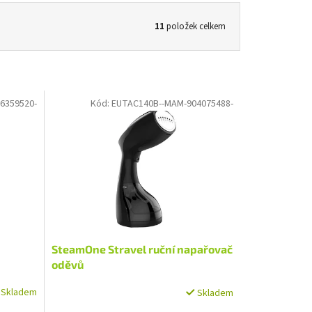
11
položek celkem
6359520-
Kód:
EUTAC140B--MAM-904075488-
SteamOne Stravel ruční napařovač
oděvů
Skladem
Skladem