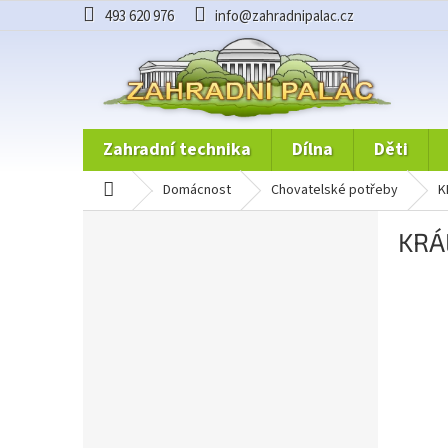
Přejít
493 620 976
info@zahradnipalac.cz
na
obsah
zahradní technika
dílna
děti
domů
domácnost
chovatelské potřeby
P
KRÁ
o
s
t
r
a
n
n
í
p
a