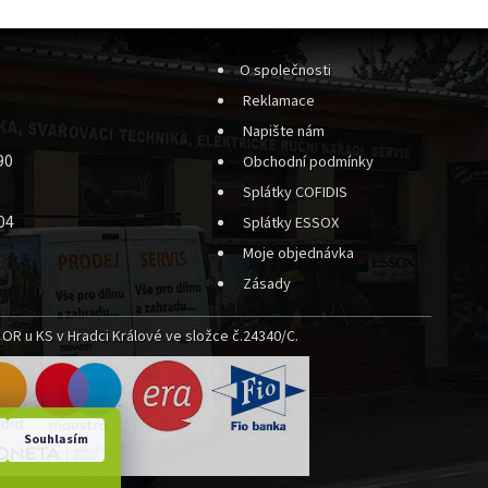
O společnosti
Reklamace
Napište nám
90
Obchodní podmínky
Splátky COFIDIS
04
Splátky ESSOX
Moje objednávka
Zásady
OR u KS v Hradci Králové ve složce č.24340/C.
Souhlasím