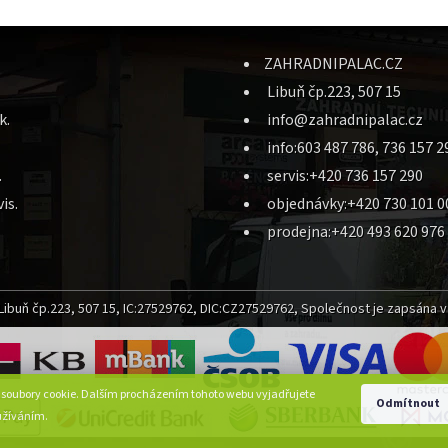
ZAHRADNIPALAC.CZ
Libuň čp.223, 507 15
k.
info@zahradnipalac.cz
info:603 487 786, 736 157 2
.
servis:+420 736 157 290
is.
objednávky:+420 730 101 0
prodejna:+420 493 620 976
ibuň čp.223, 507 15, IC:27529762, DIC:CZ27529762, Společnost je zapsána v 
 soubory cookie. Dalším procházením tohoto webu vyjadřujete
Odmítnout
oužíváním.