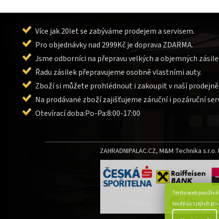
Více jak 20let se zabýváme prodejem a servisem.
Pro objednávky nad 2999Kč je doprava ZDARMA.
Jsme odborníci na přepravu velkých a objemných zásile
Řadu zásilek přepravujeme osobně vlastními auty.
Zboží si můžete prohlédnout i zakoupit v naší prodejně
Na prodávané zboží zajišťujeme záruční i pozáruční serv
Otevírací doba:Po-Pa:8:00-17:00
ZAHRADNIPALAC.CZ, M&M Technika s.r.o. L
Tento web používá
souhlas s jejich p