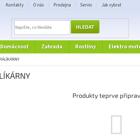
Kontakty
O nás
Prodejna
Servis
Jak vybrat
HLEDAT
domácnost
zahrada
rostliny
elektro mot
KRÁLÍKÁRNY
LÍKÁRNY
Produkty teprve připra