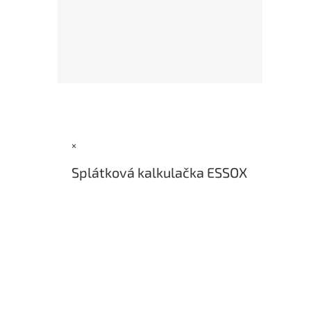
Z
á
p
a
×
t
í
Splátková kalkulačka ESSOX