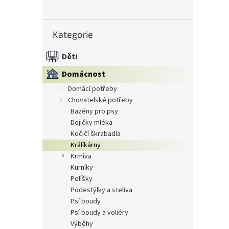
n
e
Přeskočit
l
Kategorie
kategorie
Děti
Domácnost
domácí potřeby
chovatelské potřeby
bazény pro psy
dojičky mléka
kočičí škrabadla
králíkárny
krmiva
kurníky
pelíšky
podestýlky a steliva
psí boudy
psí boudy a voliéry
výběhy