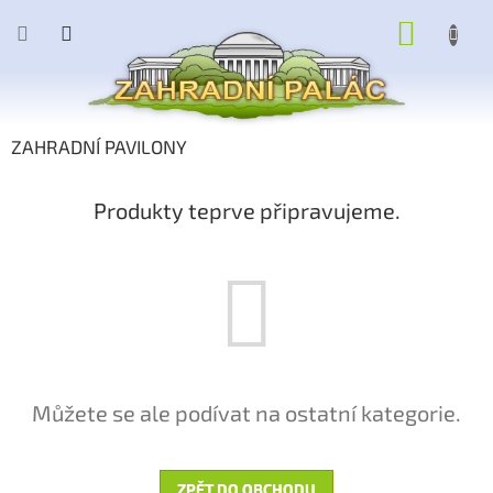
Přejít
NÁKUP
na
obsah
KOŠÍK
ZAHRADNÍ PAVILONY
Produkty teprve připravujeme.
Můžete se ale podívat na ostatní kategorie.
ZPĚT DO OBCHODU