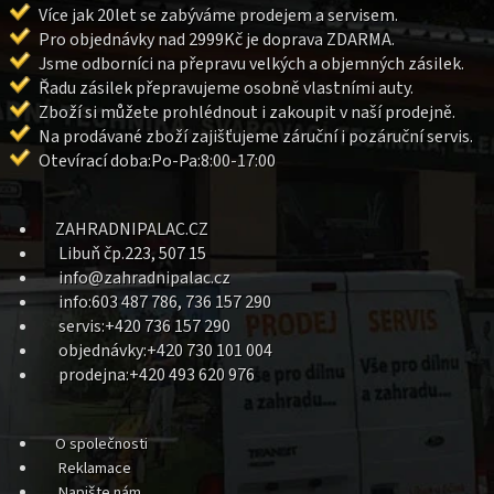
Více jak 20let se zabýváme prodejem a servisem.
Pro objednávky nad 2999Kč je doprava ZDARMA.
Jsme odborníci na přepravu velkých a objemných zásilek.
Řadu zásilek přepravujeme osobně vlastními auty.
Zboží si můžete prohlédnout i zakoupit v naší prodejně.
Na prodávané zboží zajišťujeme záruční i pozáruční servis.
Otevírací doba:Po-Pa:8:00-17:00
ZAHRADNIPALAC.CZ
Libuň čp.223, 507 15
info@zahradnipalac.cz
info:603 487 786, 736 157 290
servis:+420 736 157 290
objednávky:+420 730 101 004
prodejna:+420 493 620 976
O společnosti
Reklamace
Napište nám