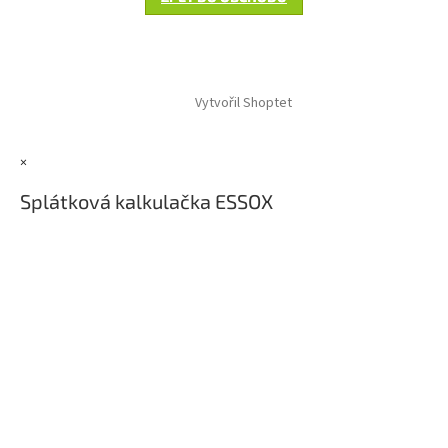
Z
á
Vytvořil Shoptet
p
a
t
×
í
Splátková kalkulačka ESSOX