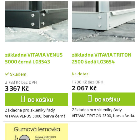
p
ý
r
p
o
i
d
s
u
p
k
r
t
o
ů
d
základna VITAVIA VENUS
základna VITAVIA TRITON
u
5000 černá LG3543
2500 šedá LG3654
k
Na dotaz
t
Skladem
ů
1 708 Kč bez DPH
2 783 Kč bez DPH
2 067 Kč
3 367 Kč
DO KOŠÍKU
DO KOŠÍKU
Základna pro skleníky řady
Základna pro skleníky řady
VITAVIA TRITON 2500, barva šedá.
VITAVIA VENUS 5000, barva černá.