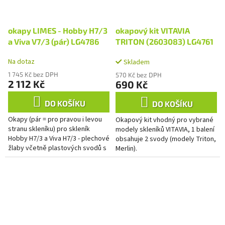
okapy LIMES - Hobby H7/3
okapový kit VITAVIA
a Viva V7/3 (pár) LG4786
TRITON (2603083) LG4761
Na dotaz
Skladem
1 745 Kč bez DPH
570 Kč bez DPH
2 112 Kč
690 Kč
DO KOŠÍKU
DO KOŠÍKU
Okapy (pár = pro pravou i levou
Okapový kit vhodný pro vybrané
stranu skleníku) pro skleník
modely skleníků VITAVIA, 1 balení
Hobby H7/3 a Viva H7/3 - plechové
obsahuje 2 svody (modely Triton,
žlaby včetně plastových svodů s
Merlin).
hadicemi o délce 1,5 m.