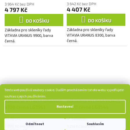
3 642 Kč bez DPH
3 964 Kč bez DPH
4 407 Kč
4 797 Kč
DO KOŠÍKU
DO KOŠÍKU
Základna pro skleníky řady
Základna pro skleníky řady
VITAVIA URANUS 8300, barva
VITAVIA URANUS 9900, barva
černá.
černá.
Tento web používá soubory cookie. Dalším procházením tohoto webu vyjadřujete
souhlas s jejich používáním.
základna VITAVIA URANUS
základna VITAVIA VENUS
6700 černá LG3563
6200 černá LG3544
Nastavení
Na dotaz
Skladem
Odmítnout
Souhlasím
2 998 Kč bez DPH
3 212 Kč bez DPH