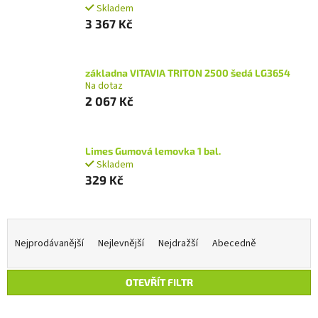
Skladem
3 367 Kč
základna VITAVIA TRITON 2500 šedá LG3654
Na dotaz
2 067 Kč
Limes Gumová lemovka 1 bal.
Skladem
329 Kč
Ř
a
Nejprodávanější
Nejlevnější
Nejdražší
Abecedně
z
e
OTEVŘÍT FILTR
n
í
V