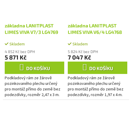
základna LANITPLAST
základna LANITPLAST
LIMES VIVA V7/3 LG4769
LIMES VIVA V6/4 LG4768
Skladem
Skladem
4 852 Kč bez DPH
5 824 Kč bez DPH
5 871 Kč
7 047 Kč
DO KOŠÍKU
DO KOŠÍKU
Podkladový rám ze žárově
Podkladový rám ze žárově
pozinkovaného plechu určený
pozinkovaného plechu určený
pro montáž přímo do země bez
pro montáž přímo do země bez
podezdívky, rozměr 2,47 x 3 m.
podezdívky, rozměr 1,97 x 4 m.