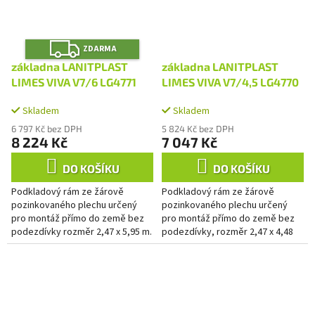
Z
ZDARMA
D
A
základna LANITPLAST
základna LANITPLAST
R
M
LIMES VIVA V7/6 LG4771
LIMES VIVA V7/4,5 LG4770
A
Skladem
Skladem
6 797 Kč bez DPH
5 824 Kč bez DPH
8 224 Kč
7 047 Kč
DO KOŠÍKU
DO KOŠÍKU
Podkladový rám ze žárově
Podkladový rám ze žárově
pozinkovaného plechu určený
pozinkovaného plechu určený
pro montáž přímo do země bez
pro montáž přímo do země bez
podezdívky rozměr 2,47 x 5,95 m.
podezdívky, rozměr 2,47 x 4,48
m.