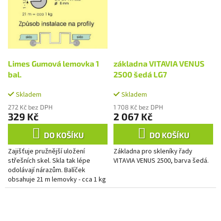
Limes Gumová lemovka 1
základna VITAVIA VENUS
bal.
2500 šedá LG7
Skladem
Skladem
272 Kč bez DPH
1 708 Kč bez DPH
329 Kč
2 067 Kč
DO KOŠÍKU
DO KOŠÍKU
Zajišťuje pružnější uložení
Základna pro skleníky řady
střešních skel. Skla tak lépe
VITAVIA VENUS 2500, barva šedá.
odolávají nárazům. Balíček
obsahuje 21 m lemovky - cca 1 kg