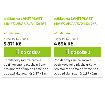
základna LANITPLAST
základna LANITPLAST
LIMES VIVA V6/3 LG4767
LIMES VIVA V6/2 LG4766
Skladem
Skladem
4 852 Kč bez DPH
3 879 Kč bez DPH
5 871 Kč
4 694 Kč
DO KOŠÍKU
DO KOŠÍKU
Podkladový rám ze žárově
Podkladový rám ze žárově
pozinkovaného plechu určený
pozinkovaného plechu určený
pro montáž přímo do země bez
pro montáž přímo do země bez
podezdívky, rozměr 1,97 x 3 m.
podezdívky, rozměr 1,97 x 2 m.