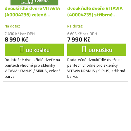
Z
ZDARMA
D
A
dvoukřídlé dveře VITAVIA
dvoukřídlé dveře VITAVIA
R
M
(40004236) zelené
(40004235) stříbrné
A
LG4280
LG4278
Na dotaz
Na dotaz
7 430 Kč bez DPH
6 603 Kč bez DPH
8 990 Kč
7 990 Kč
DO KOŠÍKU
DO KOŠÍKU
Dodatečné dvoukřídlé dveře na
Dodatečné dvoukřídlé dveře na
pantech vhodné pro skleníky
pantech vhodné pro skleníky
VITAVIA URANUS / SIRIUS, zelená
VITAVIA URANUS / SIRIUS, stříbrná
barva.
barva.