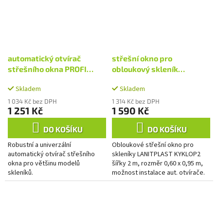
automatický otvírač
střešní okno pro
střešního okna PROFI
obloukový skleník
LG1612
LANITPLAST KYKLOP2 mini
Skladem
Skladem
PC 4/6 mm LG4962
1 034 Kč bez DPH
1 314 Kč bez DPH
1 251 Kč
1 590 Kč
DO KOŠÍKU
DO KOŠÍKU
Robustní a univerzální
Obloukové střešní okno pro
automatický otvírač střešního
skleníky LANITPLAST KYKLOP2
okna pro většinu modelů
šířky 2 m, rozměr 0,60 x 0,95 m,
skleníků.
možnost instalace aut. otvírače.