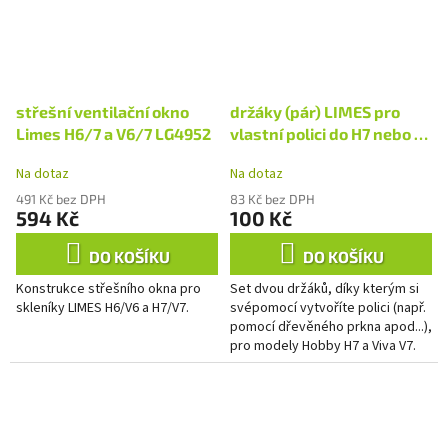
střešní ventilační okno
držáky (pár) LIMES pro
Limes H6/7 a V6/7 LG4952
vlastní polici do H7 nebo V7
LG4789
Na dotaz
Na dotaz
491 Kč bez DPH
83 Kč bez DPH
594 Kč
100 Kč
DO KOŠÍKU
DO KOŠÍKU
Konstrukce střešního okna pro
Set dvou držáků, díky kterým si
skleníky LIMES H6/V6 a H7/V7.
svépomocí vytvoříte polici (např.
pomocí dřevěného prkna apod...),
pro modely Hobby H7 a Viva V7.