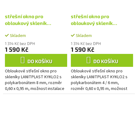
střešní okno pro
střešní okno pro
obloukový skleník
obloukový skleník
LANITPLAST KYKLOP2 s PC
LANITPLAST KYKLOP2 s PC
Skladem
Skladem
8 mm LG4499
4/6 mm LG4395
1 314 Kč bez DPH
1 314 Kč bez DPH
1 590 Kč
1 590 Kč
DO KOŠÍKU
DO KOŠÍKU
Obloukové střešní okno pro
Obloukové střešní okno pro
skleníky LANITPLAST KYKLO2 s
skleníky LANITPLAST KYKLO2 s
polykarbonátem 8 mm, rozměr
polykarbonátem 4 / 6 mm,
0,60 x 0,95 m, možnost instalace
rozměr 0,60 x 0,95 m, možnost
aut. otvírače.
instalace aut. otvírače.