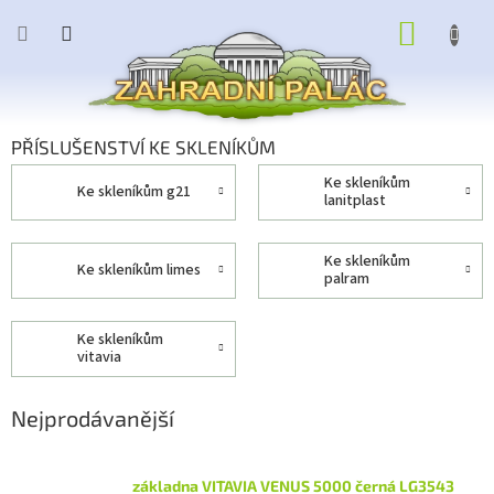
Přejít
NÁKUP
na
obsah
KOŠÍK
PŘÍSLUŠENSTVÍ KE SKLENÍKŮM
ke skleníkům
ke skleníkům g21
lanitplast
ke skleníkům
ke skleníkům limes
palram
ke skleníkům
vitavia
Nejprodávanější
základna VITAVIA VENUS 5000 černá LG3543