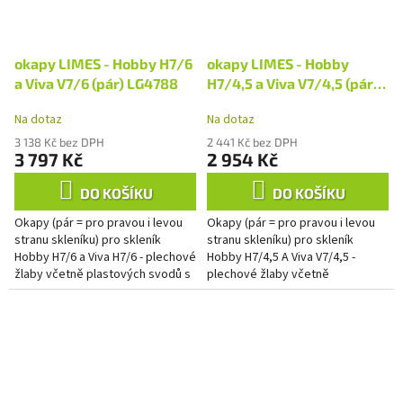
okapy LIMES - Hobby H7/6
okapy LIMES - Hobby
a Viva V7/6 (pár) LG4788
H7/4,5 a Viva V7/4,5 (pár)
LG4787
Na dotaz
Na dotaz
3 138 Kč bez DPH
2 441 Kč bez DPH
3 797 Kč
2 954 Kč
DO KOŠÍKU
DO KOŠÍKU
Okapy (pár = pro pravou i levou
Okapy (pár = pro pravou i levou
stranu skleníku) pro skleník
stranu skleníku) pro skleník
Hobby H7/6 a Viva H7/6 - plechové
Hobby H7/4,5 A Viva V7/4,5 -
žlaby včetně plastových svodů s
plechové žlaby včetně
hadicemi o délce 1,5 m.
plastových svodů s hadicemi o
délce 1,5 m.