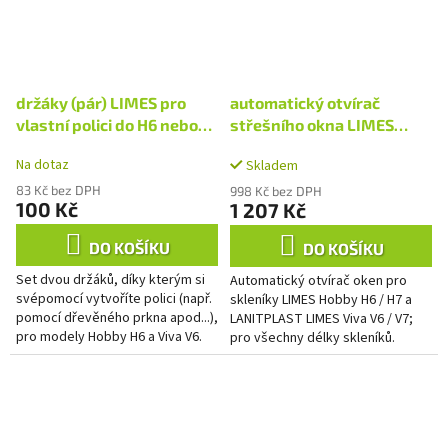
držáky (pár) LIMES pro
automatický otvírač
vlastní polici do H6 nebo
střešního okna LIMES
V6 LG4790
LG4779
Na dotaz
Skladem
83 Kč bez DPH
998 Kč bez DPH
100 Kč
1 207 Kč
DO KOŠÍKU
DO KOŠÍKU
Set dvou držáků, díky kterým si
Automatický otvírač oken pro
svépomocí vytvoříte polici (např.
skleníky LIMES Hobby H6 / H7 a
pomocí dřevěného prkna apod...),
LANITPLAST LIMES Viva V6 / V7;
pro modely Hobby H6 a Viva V6.
pro všechny délky skleníků.