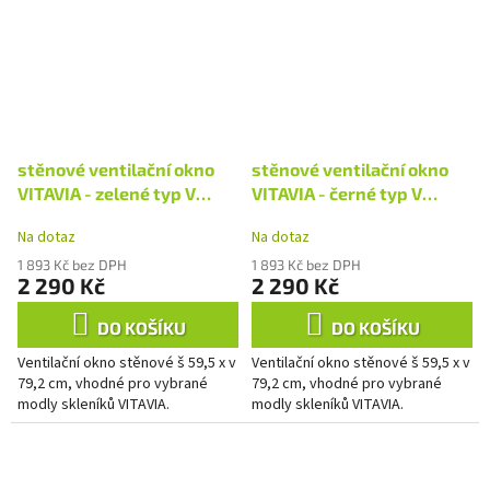
stěnové ventilační okno
stěnové ventilační okno
VITAVIA - zelené typ V
VITAVIA - černé typ V
(40000604) PC 6 mm
(40000608) PC 6 mm
Na dotaz
Na dotaz
LG4111
LG4109
1 893 Kč bez DPH
1 893 Kč bez DPH
2 290 Kč
2 290 Kč
DO KOŠÍKU
DO KOŠÍKU
Ventilační okno stěnové š 59,5 x v
Ventilační okno stěnové š 59,5 x v
79,2 cm, vhodné pro vybrané
79,2 cm, vhodné pro vybrané
modly skleníků VITAVIA.
modly skleníků VITAVIA.