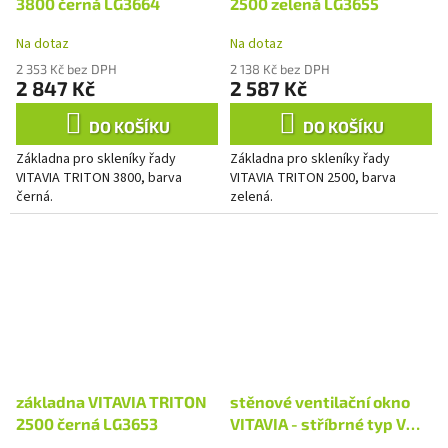
3800 černá LG3664
2500 zelená LG3655
Na dotaz
Na dotaz
2 353 Kč bez DPH
2 138 Kč bez DPH
2 847 Kč
2 587 Kč
DO KOŠÍKU
DO KOŠÍKU
Základna pro skleníky řady
Základna pro skleníky řady
VITAVIA TRITON 3800, barva
VITAVIA TRITON 2500, barva
černá.
zelená.
základna VITAVIA TRITON
stěnové ventilační okno
2500 černá LG3653
VITAVIA - stříbrné typ V
(40000546) PC 6 mm