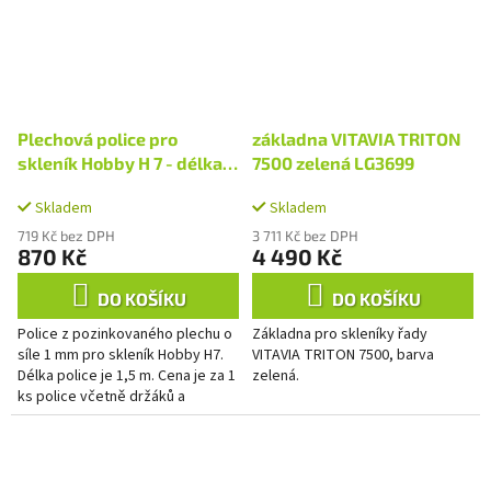
Plechová police pro
základna VITAVIA TRITON
skleník Hobby H 7 - délka
7500 zelená LG3699
1,5 m
Skladem
Skladem
719 Kč bez DPH
3 711 Kč bez DPH
870 Kč
4 490 Kč
DO KOŠÍKU
DO KOŠÍKU
Police z pozinkovaného plechu o
Základna pro skleníky řady
síle 1 mm pro skleník Hobby H7.
VITAVIA TRITON 7500, barva
Délka police je 1,5 m. Cena je za 1
zelená.
ks police včetně držáků a
podpěr. Do skleníku o délce 3 m
(H7/3) můžete...