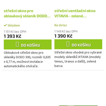
střešní okno pro
střešní ventilační okno
obloukový skleník DODO
VITAVIA - zelené
300 LG4329
(2604024) LG4326
Na dotaz
Skladem
1 149 Kč bez DPH
1 151 Kč bez DPH
1 390 Kč
1 393 Kč
DO KOŠÍKU
DO KOŠÍKU
Střešní okno vhodné pro vybrané
Obloukové střešní okno pro
modely skleníků VITAVIA (modely
skleníky DODO 300, rozměr 0,635
Venus, Uranus a další), zelená
x 0,77 m, možnost instalace
barva.
automatického otvírače.