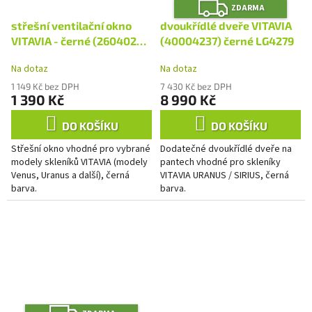
Z
ZDARMA
D
A
střešní ventilační okno
dvoukřídlé dveře VITAVIA
R
M
VITAVIA - černé (2604029)
(40004237) černé LG4279
A
LG4327
Na dotaz
Na dotaz
1 149 Kč bez DPH
7 430 Kč bez DPH
1 390 Kč
8 990 Kč
DO KOŠÍKU
DO KOŠÍKU
Střešní okno vhodné pro vybrané
Dodatečné dvoukřídlé dveře na
modely skleníků VITAVIA (modely
pantech vhodné pro skleníky
Venus, Uranus a další), černá
VITAVIA URANUS / SIRIUS, černá
barva.
barva.