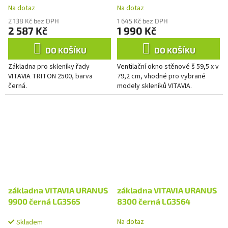
Na dotaz
Na dotaz
LG3089
2 138 Kč bez DPH
1 645 Kč bez DPH
2 587 Kč
1 990 Kč
DO KOŠÍKU
DO KOŠÍKU
Základna pro skleníky řady
Ventilační okno stěnové š 59,5 x v
VITAVIA TRITON 2500, barva
79,2 cm, vhodné pro vybrané
černá.
modely skleníků VITAVIA.
základna VITAVIA URANUS
základna VITAVIA URANUS
9900 černá LG3565
8300 černá LG3564
Na dotaz
Skladem