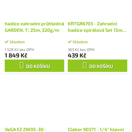
hadice zahradní průhledná
KRTGR6703 - Zahradní
GARDEN, 1", 25m, 320g/m
hadice spirálová Set 15m
3/8"
Skladem
Skladem
1 528 Kč bez DPH
363 Kč bez DPH
1 849 Kč
439 Kč
DO KOŠÍKU
DO KOŠÍKU
VeGA EZ ZW05-30 -
Claber 90371 - 1/4" hlavní