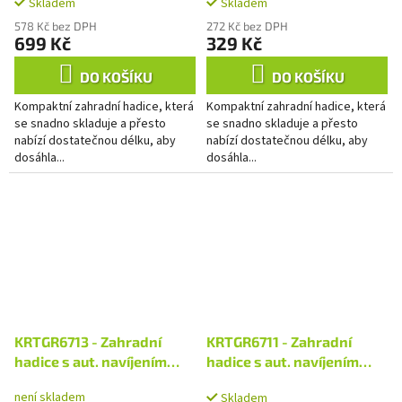
Skladem
Skladem
578 Kč bez DPH
272 Kč bez DPH
699 Kč
329 Kč
DO KOŠÍKU
DO KOŠÍKU
Kompaktní zahradní hadice, která
Kompaktní zahradní hadice, která
se snadno skladuje a přesto
se snadno skladuje a přesto
nabízí dostatečnou délku, aby
nabízí dostatečnou délku, aby
dosáhla...
dosáhla...
KRTGR6713 - Zahradní
KRTGR6711 - Zahradní
hadice s aut. navíjením
hadice s aut. navíjením
20m 1/2"
15m 1/2"
není skladem
Skladem