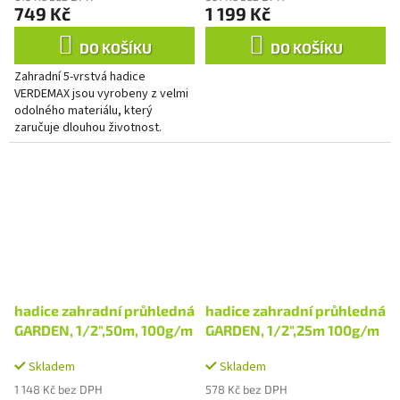
749 Kč
1 199 Kč
DO KOŠÍKU
DO KOŠÍKU
Zahradní 5-vrstvá hadice
VERDEMAX jsou vyrobeny z velmi
odolného materiálu, který
zaručuje dlouhou životnost.
Zahradní 5-vrstvé hadice
VERDEMAX jsou synonymem pro
maximálně...
hadice zahradní průhledná
hadice zahradní průhledná
GARDEN, 1/2",50m, 100g/m
GARDEN, 1/2",25m 100g/m
Skladem
Skladem
1 148 Kč bez DPH
578 Kč bez DPH