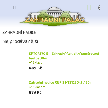
Přejít
NÁKUP
na
obsah
KOŠÍK
ZAHRADNÍ HADICE
Nejprodávanější
KRTGR67013 - Zahradní flexibilní smršťovací
hadice 30m
Skladem
469 Kč
Zahradní hadice RURIS NTS1230-5 / 30 m
Skladem
979 Kč