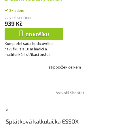
Skladem
776 Kč bez DPH
939 Kč
DO KOŠÍKU
Kompletní sada hedicového
navijáku s s 10 m hadicí a
multifunkční stříkací pistolí.
29
položek celkem
O
v
l
Z
á
á
d
Vytvořil Shoptet
p
a
a
c
t
í
×
í
p
r
Splátková kalkulačka ESSOX
v