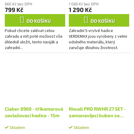
660 Kč bez DPH
1 066 Kč bez DPH
799 Kč
1 290 Kč
DO KOŠÍKU
DO KOŠÍKU
Pokud chcete zalévat celou
Zahradní 5-vrstvé hadice
zahradu a mít poté možnost vše
VERDEMAX jsou vyrobeny z velmi
úhledně uložit, tento naviják a
odolného materiálu, který
zahradní...
zaručuje dlouhou životnost.
Zahradní 5-vrstvé hadice
VERDEMAX jsou synonymem pro
maximálně...
Claber 8969 - tříkomorová
Riwall PRO RWHR 27 SET -
zavlažovací hadice - 15m
samonavíjecí buben se
zahradní hadicí 27 m a
Skladem
Skladem
příslušenstvím