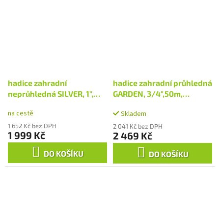
hadice zahradní
hadice zahradní průhledná
neprůhledná SILVER, 1",
GARDEN, 3/4",50m,
25m, 360g/m
200g/m
na cestě
Skladem
1 652 Kč bez DPH
2 041 Kč bez DPH
1 999 Kč
2 469 Kč
DO KOŠÍKU
DO KOŠÍKU