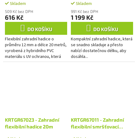
Skladem
Skladem
509 Kč bez DPH
991 Kč bez DPH
616 Kč
1 199 Kč
DO KOŠÍKU
DO KOŠÍKU
Flexibilní zahradní hadice o
Kompaktní zahradní hadice, která
průměru 12 mm a délce 20 metrů,
se snadno skladuje a přesto
vyrobená z hybridního PVC
nabízí dostatečnou délku, aby
materiálu s UV ochranou, která
dosáhla...
zajišťuje dlouhou životnost.
Ideální pro efektivní...
KRTGR67023 - Zahradní
KRTGR67011 - Zahradní
flexibilní hadice 20m
flexibilní smršťovací
hadice 15m