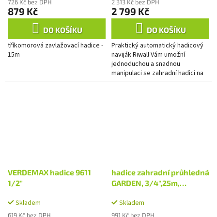
726 Kč bez DPH
2 313 Kč bez DPH
879 Kč
2 799 Kč
DO KOŠÍKU
DO KOŠÍKU
tříkomorová zavlažovací hadice -
Praktický automatický hadicový
15m
naviják Riwall Vám umožní
jednoduchou a snadnou
manipulaci se zahradní hadicí na
zahradě, okolo domu nebo dílny
díky systému plynulého odvíjení
a...
VERDEMAX hadice 9611
hadice zahradní průhledná
1/2"
GARDEN, 3/4",25m,
200g/m
Skladem
Skladem
619 Kč bez DPH
991 Kč bez DPH