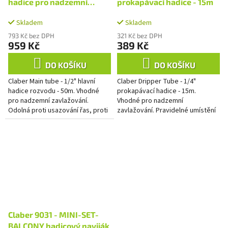
hadice pro nadzemní
prokapávací hadice - 15m
rozvod - 50m
Skladem
Skladem
793 Kč bez DPH
321 Kč bez DPH
959 Kč
389 Kč
DO KOŠÍKU
DO KOŠÍKU
Claber Main tube - 1/2" hlavní
Claber Dripper Tube - 1/4"
hadice rozvodu - 50m. Vhodné
prokapávací hadice - 15m.
pro nadzemní zavlažování.
Vhodné pro nadzemní
Odolná proti usazování řas, proti
zavlažování. Pravidelné umístění
UV záření a nízkým teplotám.
1,2 l/h odkapávačů po 33 cm
intervalech. Pracovní tlak 0,5 - 1
bar.
Claber 9031 - MINI-SET-
BALCONY hadicový naviják