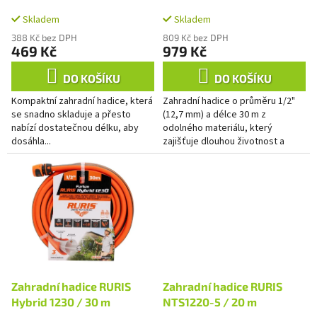
k
hadice 30m
t
Skladem
Skladem
ů
388 Kč bez DPH
809 Kč bez DPH
469 Kč
979 Kč
DO KOŠÍKU
DO KOŠÍKU
Kompaktní zahradní hadice, která
Zahradní hadice o průměru 1/2"
se snadno skladuje a přesto
(12,7 mm) a délce 30 m z
nabízí dostatečnou délku, aby
odolného materiálu, který
dosáhla...
zajišťuje dlouhou životnost a
spolehlivost při pravidelném
zavlažování zahrady, mytí a
čištění....
Zahradní hadice RURIS
Zahradní hadice RURIS
Hybrid 1230 / 30 m
NTS1220-5 / 20 m