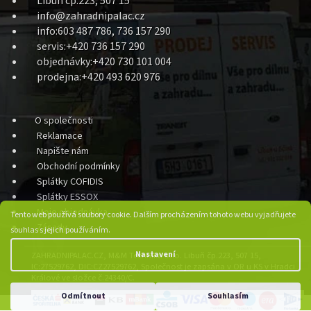
Libuň čp.223, 507 15
info@zahradnipalac.cz
info:603 487 786, 736 157 290
servis:+420 736 157 290
objednávky:+420 730 101 004
prodejna:+420 493 620 976
O společnosti
Reklamace
Napište nám
Obchodní podmínky
Splátky COFIDIS
Splátky ESSOX
Moje objednávka
Tento web používá soubory cookie. Dalším procházením tohoto webu vyjadřujete
Zásady
souhlas s jejich používáním.
Nastavení
ZAHRADNIPALAC.CZ, M&M Technika s.r.o. Libuň čp.223, 507 15,
IC:27529762, DIC:CZ27529762, Společnost je zapsána v OR u KS v Hradci
Králové ve složce č.24340/C.
Odmítnout
Souhlasím