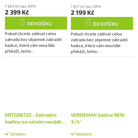
1 983 Kč bez DPH
1 817 Kč bez DPH
2 399 Kč
2 199 Kč
DO KOŠÍKU
DO KOŠÍKU
Pokud chcete zalévat celou
Pokud chcete zalévat celou
zahradu bez objemné zahradní
zahradu bez objemné zahradní
hadice, která vám neustále
hadice, která vám neustále
překáží, tento...
překáží, tento...
KRTGR6720 - Zahradní
VERDEMAX hadice 9616
hadice na ručním navijáku
3/4"
15m
Skladem
Skladem