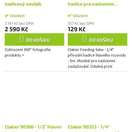
hadicový naviják
hadice pro nadzemní
rozvod - 5m
Skladem
Skladem
2 141 Kč bez DPH
107 Kč bez DPH
2 590 Kč
129 Kč
DO KOŠÍKU
DO KOŠÍKU
Zobrazení 360° fotografie
Claber Feeding tube - 1/4"
produktu >
přívodní hadice hlavního rozvodu
- 5m. Vhodné pro nadzemní
zavlažování. Odolná proti
usazování řas, proti UV záření a
nízkým teplotám.
Claber 90366 - 1/2" hlavní
Claber 90353 - 1/4"