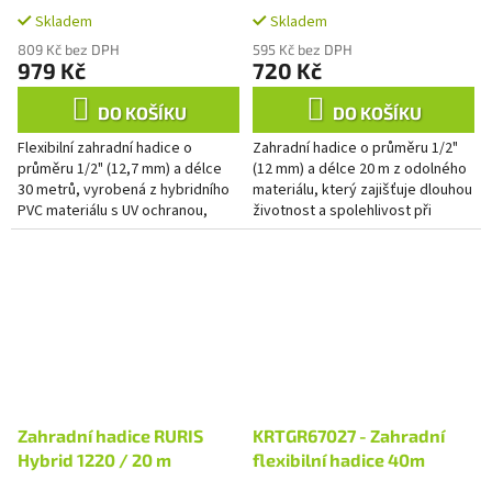
Skladem
Skladem
809 Kč bez DPH
595 Kč bez DPH
979 Kč
720 Kč
DO KOŠÍKU
DO KOŠÍKU
Flexibilní zahradní hadice o
Zahradní hadice o průměru 1/2"
průměru 1/2" (12,7 mm) a délce
(12 mm) a délce 20 m z odolného
30 metrů, vyrobená z hybridního
materiálu, který zajišťuje dlouhou
PVC materiálu s UV ochranou,
životnost a spolehlivost při
která zajišťuje dlouhou životnost.
pravidelném zavlažování
Ideální pro efektivní...
zahrady, mytí a čištění....
Zahradní hadice RURIS
KRTGR67027 - Zahradní
Hybrid 1220 / 20 m
flexibilní hadice 40m