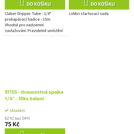
DO KOŠÍKU
DO KOŠÍKU
Claber Dripper Tube - 1/4"
colibri startovací sada
prokapávací hadice - 15m.
Vhodné pro nadzemní
zavlažování. Pravidelné umístění
1,2 l/h odkapávačů po 33 cm
intervalech. Pracovní tlak 0,5 - 1
bar.
91155 - dvoucestná spojka
1/4" - 10ks balení
Skladem
62 Kč bez DPH
75 Kč