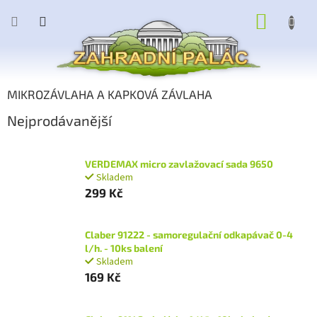
Přejít
NÁKUP
na
obsah
KOŠÍK
MIKROZÁVLAHA A KAPKOVÁ ZÁVLAHA
Nejprodávanější
VERDEMAX micro zavlažovací sada 9650
Skladem
299 Kč
Claber 91222 - samoregulační odkapávač 0-4
l/h. - 10ks balení
Skladem
169 Kč