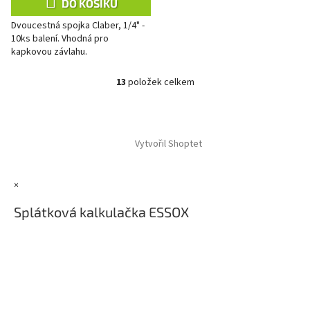
DO KOŠÍKU
Dvoucestná spojka Claber, 1/4" -
10ks balení. Vhodná pro
kapkovou závlahu.
13
položek celkem
O
v
l
Z
á
á
d
Vytvořil Shoptet
p
a
a
c
t
í
×
í
p
r
Splátková kalkulačka ESSOX
v
k
y
v
ý
p
i