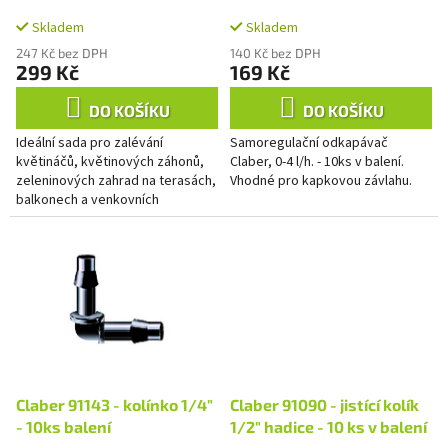
k
0-4 l/h. - 10ks balení
t
Skladem
Skladem
ů
247 Kč bez DPH
140 Kč bez DPH
299 Kč
169 Kč
DO KOŠÍKU
DO KOŠÍKU
Ideální sada pro zalévání
Samoregulační odkapávač
květináčů, květinových záhonů,
Claber, 0-4 l/h. - 10ks v balení.
zeleninových zahrad na terasách,
Vhodné pro kapkovou závlahu.
balkonech a venkovních
plochách.
Claber 91143 - kolínko 1/4"
Claber 91090 - jistící kolík
- 10ks balení
1/2" hadice - 10 ks v balení