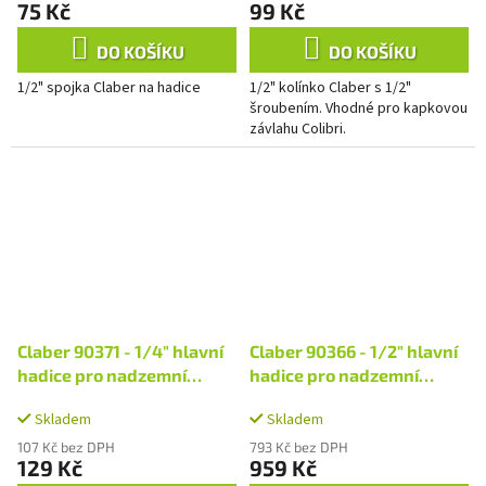
75 Kč
99 Kč
DO KOŠÍKU
DO KOŠÍKU
1/2" spojka Claber na hadice
1/2" kolínko Claber s 1/2"
šroubením. Vhodné pro kapkovou
závlahu Colibri.
Claber 90371 - 1/4" hlavní
Claber 90366 - 1/2" hlavní
hadice pro nadzemní
hadice pro nadzemní
rozvod - 5m
rozvod - 50m
Skladem
Skladem
107 Kč bez DPH
793 Kč bez DPH
129 Kč
959 Kč