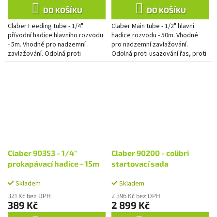
DO KOŠÍKU
DO KOŠÍKU
Claber Feeding tube - 1/4"
Claber Main tube - 1/2" hlavní
přívodní hadice hlavního rozvodu
hadice rozvodu - 50m. Vhodné
- 5m. Vhodné pro nadzemní
pro nadzemní zavlažování.
zavlažování. Odolná proti
Odolná proti usazování řas, proti
usazování řas, proti UV záření a
UV záření a nízkým teplotám.
nízkým teplotám.
Claber 90353 - 1/4"
Claber 90200 - colibri
prokapávací hadice - 15m
startovací sada
Skladem
Skladem
321 Kč bez DPH
2 396 Kč bez DPH
389 Kč
2 899 Kč