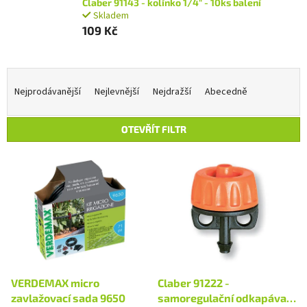
Claber 91143 - kolínko 1/4" - 10ks balení
Skladem
109 Kč
Ř
a
Nejprodávanější
Nejlevnější
Nejdražší
Abecedně
z
e
OTEVŘÍT FILTR
n
í
V
p
ý
r
p
o
i
d
s
u
p
k
r
t
o
ů
d
VERDEMAX micro
Claber 91222 -
u
zavlažovací sada 9650
samoregulační odkapávač