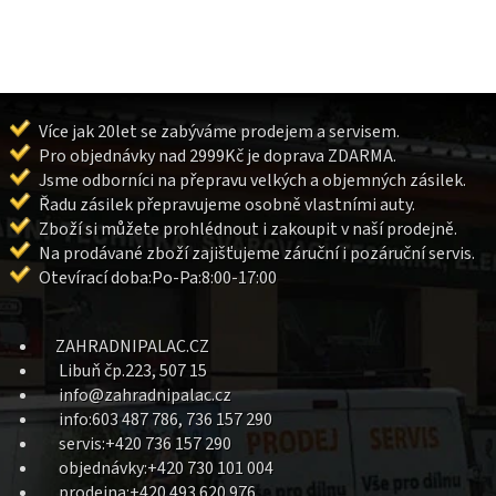
Více jak 20let se zabýváme prodejem a servisem.
Pro objednávky nad 2999Kč je doprava ZDARMA.
Jsme odborníci na přepravu velkých a objemných zásilek.
Řadu zásilek přepravujeme osobně vlastními auty.
Zboží si můžete prohlédnout i zakoupit v naší prodejně.
Na prodávané zboží zajišťujeme záruční i pozáruční servis.
Otevírací doba:Po-Pa:8:00-17:00
ZAHRADNIPALAC.CZ
Libuň čp.223, 507 15
info@zahradnipalac.cz
info:603 487 786, 736 157 290
servis:+420 736 157 290
objednávky:+420 730 101 004
prodejna:+420 493 620 976