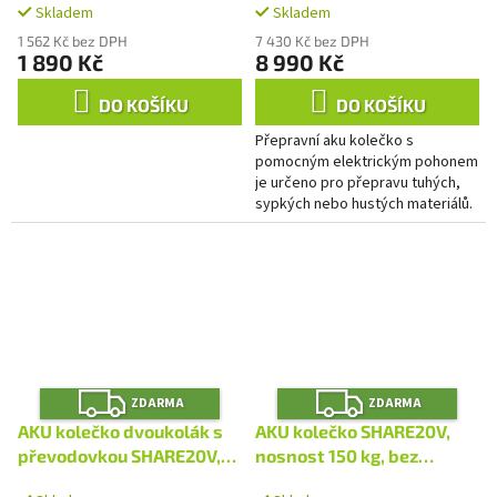
Skladem
Skladem
1 562 Kč bez DPH
7 430 Kč bez DPH
1 890 Kč
8 990 Kč
DO KOŠÍKU
DO KOŠÍKU
Přepravní aku kolečko s
pomocným elektrickým pohonem
je určeno pro přepravu tuhých,
sypkých nebo hustých materiálů.
Díky elektrickému pohonu se
výrazně urychlí přeprava...
Z
Z
ZDARMA
ZDARMA
D
D
A
A
AKU kolečko dvoukolák s
AKU kolečko SHARE20V,
R
R
M
M
převodovkou SHARE20V,
nosnost 150 kg, bez
A
A
nosnost 260 kg, bez
baterie a nabíječky