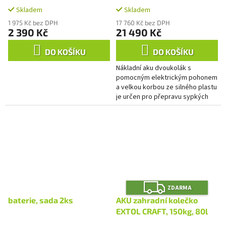
A
Li-ion, 6Ah
Skladem
Skladem
1 975 Kč bez DPH
17 760 Kč bez DPH
2 390 Kč
21 490 Kč
DO KOŠÍKU
DO KOŠÍKU
Nákladní aku dvoukolák s
pomocným elektrickým pohonem
a velkou korbou ze silného plastu
je určen pro přepravu sypkých
nebo pevných materiálů, např.
dřeva, trubek, cihel, štěrku,...
Z
ZDARMA
D
A
baterie, sada 2ks
AKU zahradní kolečko
R
M
EXTOL CRAFT, 150kg, 80l
A