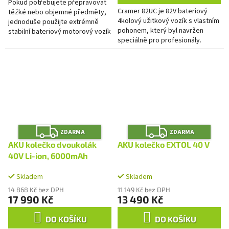
Pokud potřebujete přepravovat
5
Cramer 82UC je 82V bateriový
těžké nebo objemné předměty,
hvězdiček.
4kolový užitkový vozík s vlastním
jednoduše použijte extrémně
pohonem, který byl navržen
stabilní bateriový motorový vozík
speciálně pro profesionály.
Cramer 82V. Díky čtyřem kolům je
Nabízí výjimečnou odolnost a
velmi robustní...
produktivitu díky své robustní...
Z
Z
ZDARMA
ZDARMA
D
D
A
A
AKU kolečko dvoukolák
AKU kolečko EXTOL 40 V
R
R
M
M
40V Li-ion, 6000mAh
A
A
Skladem
Skladem
14 868 Kč bez DPH
11 149 Kč bez DPH
17 990 Kč
13 490 Kč
DO KOŠÍKU
DO KOŠÍKU