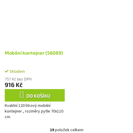
Mobilní kontejner (56089)
Skladem
757 Kč bez DPH
916 Kč
DO KOŠÍKU
Kvalitní 120 litrový mobilní
kontejner , rozměry pytle 70x110
cm.
19
položek celkem
O