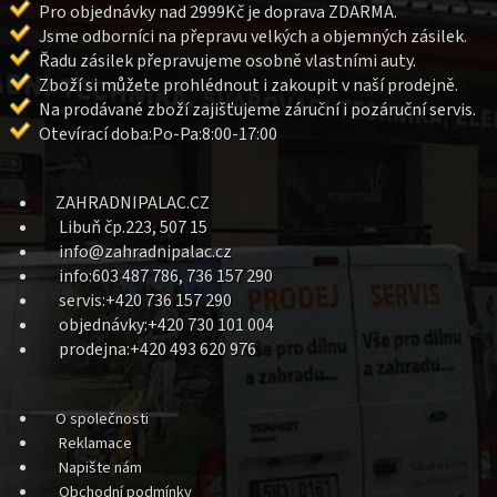
Pro objednávky nad 2999Kč je doprava ZDARMA.
Jsme odborníci na přepravu velkých a objemných zásilek.
Řadu zásilek přepravujeme osobně vlastními auty.
Zboží si můžete prohlédnout i zakoupit v naší prodejně.
Na prodávané zboží zajišťujeme záruční i pozáruční servis.
Otevírací doba:Po-Pa:8:00-17:00
ZAHRADNIPALAC.CZ
Libuň čp.223, 507 15
info@zahradnipalac.cz
info:603 487 786, 736 157 290
servis:+420 736 157 290
objednávky:+420 730 101 004
prodejna:+420 493 620 976
O společnosti
Reklamace
Napište nám
Obchodní podmínky