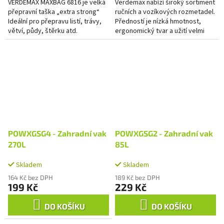
VERDEMAX MAXBAG 6816 je velká
Verdemax nabízí široký sortiment
přepravní taška „extra strong“
ručních a vozíkových rozmetadel.
Ideální pro přepravu listí, trávy,
Předností je nízká hmotnost,
větví, půdy, štěrku atd.
ergonomický tvar a užití velmi
kvalitních materiálů.
POWXGSG4 - Zahradní vak
POWXGSG2 - Zahradní vak
270L
85L
Skladem
Skladem
164 Kč bez DPH
189 Kč bez DPH
199 Kč
229 Kč
DO KOŠÍKU
DO KOŠÍKU