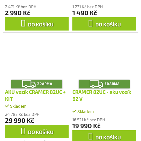
2 471 Kč bez DPH
1 231 Kč bez DPH
2 990 Kč
1 490 Kč
DO KOŠÍKU
DO KOŠÍKU
Z
Z
ZDARMA
ZDARMA
D
D
A
A
AKU vozík CRAMER 82UC +
CRAMER 82UC - aku vozík
R
R
M
M
KIT
82 V
A
A
Skladem
Průměrné
Skladem
hodnocení
24 785 Kč bez DPH
produktu
29 990 Kč
16 521 Kč bez DPH
je
19 990 Kč
4,7
DO KOŠÍKU
z
DO KOŠÍKU