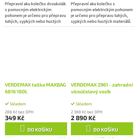
Přepravní aku kolečko dvoukolák
Přepravní aku kolečko s
s pomocným elektrickým
pomocným elektrickým pohonem
pohonem je určeno pro přepravu
je určeno pro přepravu tuhých,
tuhých, sypkých nebo hustých
sypkých nebo hustých materiálů.
materiálů. Díky elektrickému
Díky elektrickému pohonu se
pohonu se výrazně urychluje...
výrazně urychlí přeprava...
VERDEMAX taška MAXBAG
VERDEMAX 2961 - zahradní
6816 180L
víceúčelový vozík
Skladem
Skladem
288 Kč bez DPH
2 388 Kč bez DPH
349 Kč
2 890 Kč
DO KOŠÍKU
DO KOŠÍKU