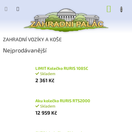
Přejít
NÁKUP
na
obsah
KOŠÍK
ZAHRADNÍ VOZÍKY A KOŠE
Nejprodávanější
LIMIT Kolečko RURIS 1085C
Skladem
2 361 Kč
Aku kolečko RURIS RTS2000
Skladem
12 959 Kč