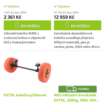
A
k
t
Skladem
Skladem
ů
1 951 Kč bez DPH
10 710 Kč bez DPH
2 361 Kč
12 959 Kč
DO KOŠÍKU
DO KOŠÍKU
Zahradní kolečko RURIS s
Samohybné akumulátorové
ocelovou korbou o objemu 85
kolečko usnadňuje přepravu
litrů a foukaným kolem.
těžkých materiálů, jako je
zemina, písek, štěrk nebo dřevo.
Je nepostradatelným
pomocníkem v zahradnictví,
stavebnictví nebo...
Z
ZDARMA
D
A
EXTOL kolečka přídavné
AKU nákladní dvoukolák
R
M
EXTOL, 300kg, 300l, 40V