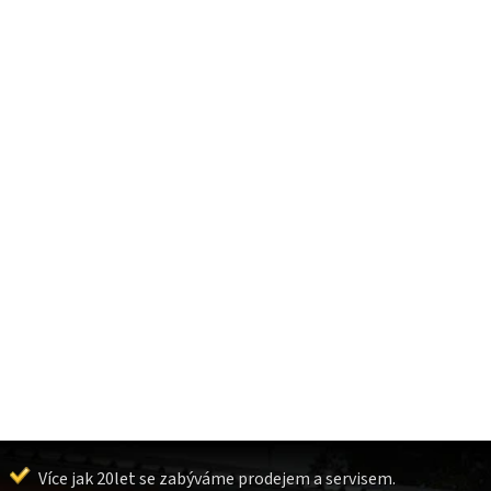
Více jak 20let se zabýváme prodejem a servisem.