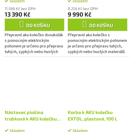
Skladem
Skladem
baterie a nabíječky
11 066 Kč bez DPH
8 256 Kč bez DPH
13 390 Kč
9 990 Kč
DO KOŠÍKU
DO KOŠÍKU
Přepravní aku kolečko dvoukolák
Přepravní aku kolečko s
s pomocným elektrickým
pomocným elektrickým pohonem
pohonem je určeno pro přepravu
je určeno pro přepravu tuhých,
tuhých, sypkých nebo hustých
sypkých nebo hustých materiálů.
materiálů. Díky elektrickému
Díky elektrickému pohonu se
pohonu se výrazně urychluje...
výrazně urychlí přeprava...
Nástavec plošina
Korba k AKU kolečku
trubková k AKU kolečku
EXTOL, plastová, 100 L
dvoukolák EXTOL
Skladem
Skladem