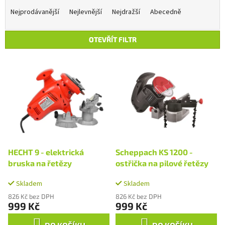
a
Nejprodávanější
Nejlevnější
Nejdražší
Abecedně
z
e
OTEVŘÍT FILTR
n
í
V
p
ý
r
p
o
i
d
s
u
p
k
r
t
o
ů
d
HECHT 9 - elektrická
Scheppach KS 1200 -
u
bruska na řetězy
ostřička na pilové řetězy
k
t
Skladem
Skladem
ů
826 Kč bez DPH
826 Kč bez DPH
999 Kč
999 Kč