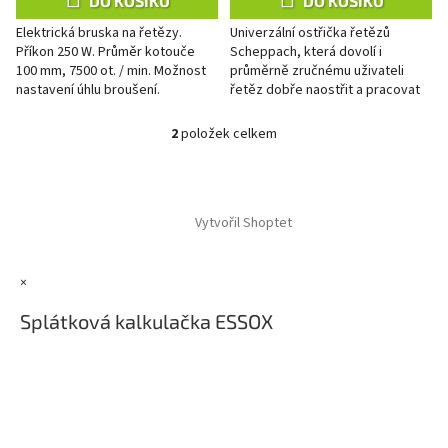
DO KOŠÍKU
DO KOŠÍKU
Elektrická bruska na řetězy.
Univerzální ostřička řetězů
Příkon 250 W. Průměr kotouče
Scheppach, která dovolí i
100 mm, 7500 ot. / min. Možnost
průměrně zručnému uživateli
nastavení úhlu broušení.
řetěz dobře naostřit a pracovat
tak vždy s perfektně
připraveným řetězem, díky
2
položek celkem
O
kterému bude...
v
l
Z
á
á
d
Vytvořil Shoptet
p
a
a
c
t
í
×
í
p
r
Splátková kalkulačka ESSOX
v
k
y
v
ý
p
i