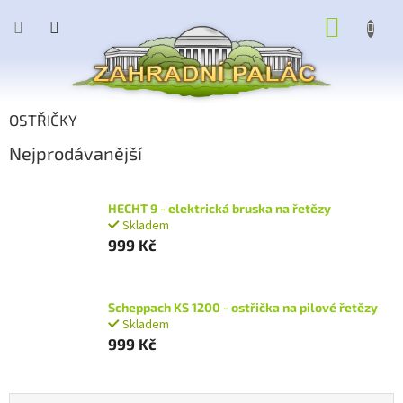
Přejít
NÁKUP
na
obsah
KOŠÍK
OSTŘIČKY
Nejprodávanější
HECHT 9 - elektrická bruska na řetězy
Skladem
999 Kč
Scheppach KS 1200 - ostřička na pilové řetězy
Skladem
999 Kč
Ř