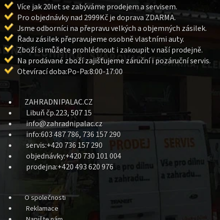
Více jak 20let se zabýváme prodejem a servisem.
Pro objednávky nad 2999Kč je doprava ZDARMA.
Jsme odborníci na přepravu velkých a objemných zásilek.
Řadu zásilek přepravujeme osobně vlastními auty.
Zboží si můžete prohlédnout i zakoupit v naší prodejně.
Na prodávané zboží zajišťujeme záruční i pozáruční servis.
Otevírací doba:Po-Pa:8:00-17:00
ZAHRADNIPALAC.CZ
Libuň čp.223, 507 15
info@zahradnipalac.cz
info:603 487 786, 736 157 290
servis:+420 736 157 290
objednávky:+420 730 101 004
prodejna:+420 493 620 976
O společnosti
Reklamace
Napište nám