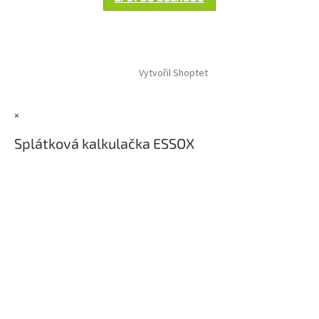
Z
á
Vytvořil Shoptet
p
a
t
×
í
Splátková kalkulačka ESSOX