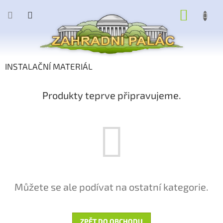
Přejít
NÁKUP
na
obsah
KOŠÍK
INSTALAČNÍ MATERIÁL
Produkty teprve připravujeme.
Můžete se ale podívat na ostatní kategorie.
ZPĚT DO OBCHODU