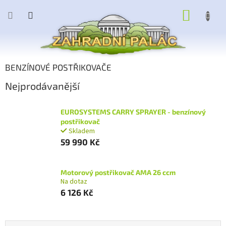
Přejít
NÁKUP
na
obsah
KOŠÍK
BENZÍNOVÉ POSTŘIKOVAČE
Nejprodávanější
EUROSYSTEMS CARRY SPRAYER - benzínový
postřikovač
Skladem
59 990 Kč
Motorový postřikovač AMA 26 ccm
Na dotaz
6 126 Kč
Ř