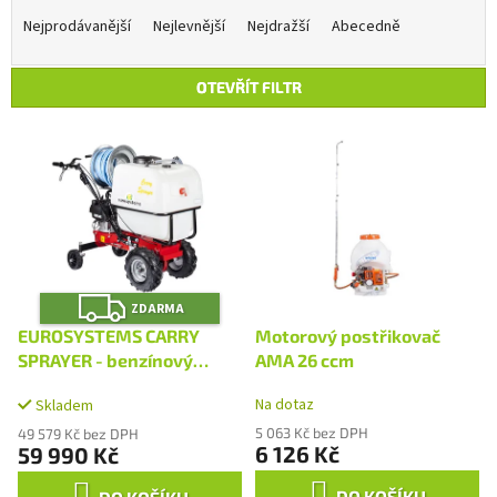
a
Nejprodávanější
Nejlevnější
Nejdražší
Abecedně
z
e
OTEVŘÍT FILTR
n
í
V
p
ý
r
p
o
i
d
s
u
p
k
r
t
Z
o
ZDARMA
D
ů
A
d
EUROSYSTEMS CARRY
Motorový postřikovač
R
u
M
SPRAYER - benzínový
AMA 26 ccm
A
k
postřikovač
Na dotaz
t
Skladem
ů
5 063 Kč bez DPH
49 579 Kč bez DPH
6 126 Kč
59 990 Kč
DO KOŠÍKU