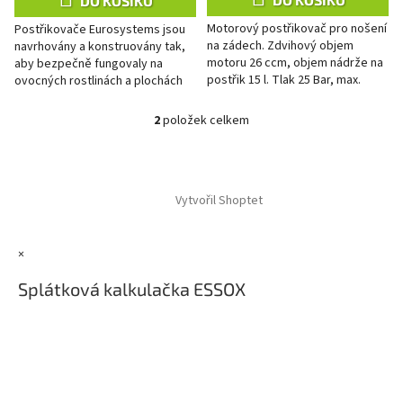
DO KOŠÍKU
Motorový postřikovač pro nošení
Postřikovače Eurosystems jsou
na zádech. Zdvihový objem
navrhovány a konstruovány tak,
motoru 26 ccm, objem nádrže na
aby bezpečně fungovaly na
postřik 15 l. Tlak 25 Bar, max.
ovocných rostlinách a plochách
průtok: 7 l/min. Motorový
určených pro zahradnictví. Naše
postřikovač pro nošení na...
dva modely jsou...
2
položek celkem
O
v
l
Z
á
á
d
Vytvořil Shoptet
p
a
a
c
t
í
×
í
p
r
Splátková kalkulačka ESSOX
v
k
y
v
ý
p
i