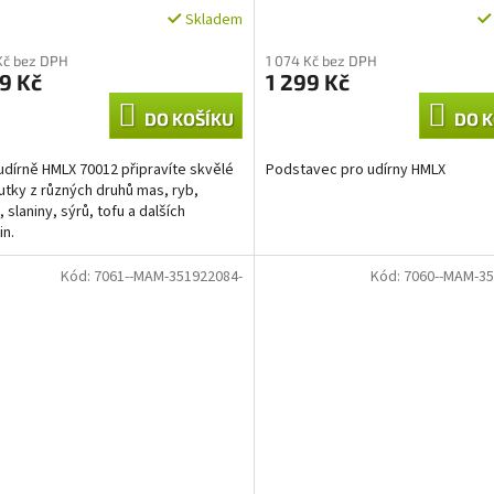
Skladem
Kč bez DPH
1 074 Kč bez DPH
9 Kč
1 299 Kč
DO KOŠÍKU
DO K
 udírně HMLX 70012 připravíte skvělé
Podstavec pro udírny HMLX
tky z různých druhů mas, ryb,
 slaniny, sýrů, tofu a dalších
in.
Kód:
7061--MAM-351922084-
Kód:
7060--MAM-35