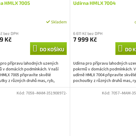
na HMLX 7005
Udírna HMLX 7004
Skladem
Kč bez DPH
6 611 Kč bez DPH
9 Kč
7 999 Kč
DO KOŠÍKU
DO K
 pro přípravu lahodných uzených
Udírna pro přípravu lahodných uze
 v domácích podmínkách. V naší
pokrmů v domácích podmínkách. V
 HMLX 7005 připravíte skvělé
udírně HMLX 7004 připravíte skvěl
tky z různých druhů mas, ryb,
pochoutky z různých druhů mas, r
 slaniny,...
klobás, slaniny,...
Kód:
7058--MAM-351908972-
Kód:
7057--MAM-35