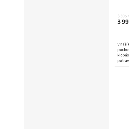
3 305 
3 99
V naší
pochou
klobás,
potrav