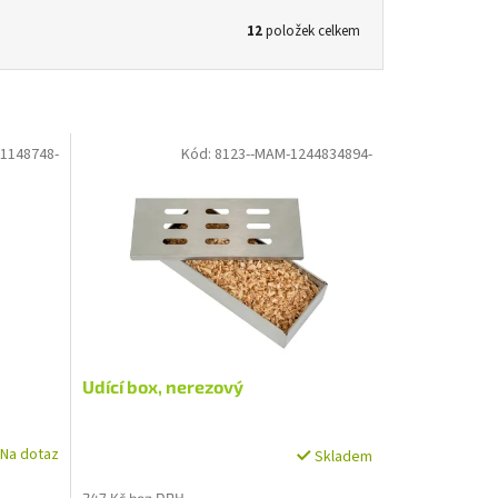
12
položek celkem
1148748-
Kód:
8123--MAM-1244834894-
Udící box, nerezový
Na dotaz
Skladem
247 Kč bez DPH