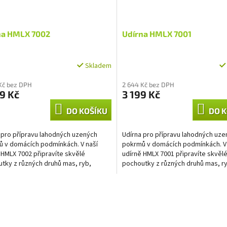
na HMLX 7002
Udírna HMLX 7001
Skladem
Kč bez DPH
2 644 Kč bez DPH
9 Kč
3 199 Kč
DO KOŠÍKU
DO K
 pro přípravu lahodných uzených
Udírna pro přípravu lahodných uze
 v domácích podmínkách. V naší
pokrmů v domácích podmínkách. V
 HMLX 7002 připravíte skvělé
udírně HMLX 7001 připravíte skvěl
tky z různých druhů mas, ryb,
pochoutky z různých druhů mas, r
 slaniny,...
klobás, slaniny,...
O
v
l
á
d