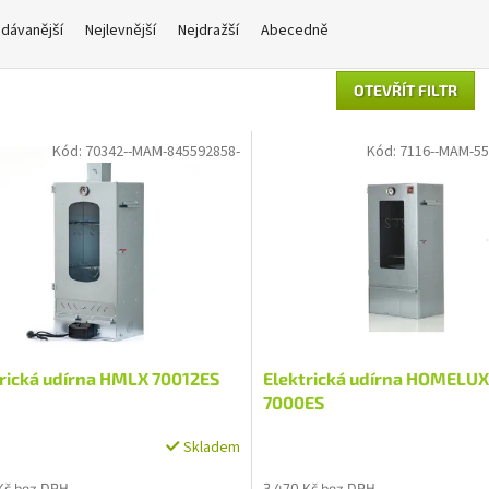
dávanější
Nejlevnější
Nejdražší
Abecedně
OTEVŘÍT FILTR
Kód:
70342--MAM-845592858-
Kód:
7116--MAM-55
trická udírna HMLX 70012ES
Elektrická udírna HOMELUX
7000ES
Skladem
Průměrné
hodnocení
Kč bez DPH
3 470 Kč bez DPH