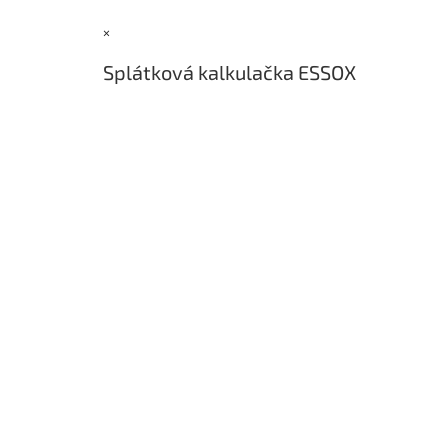
a
×
t
í
Splátková kalkulačka ESSOX