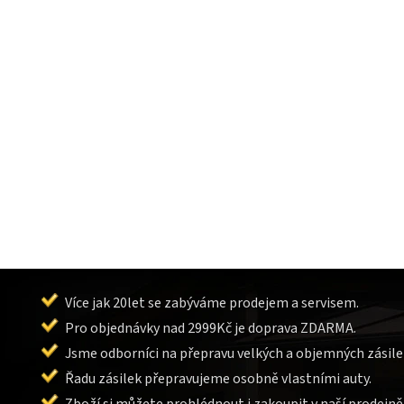
Více jak 20let se zabýváme prodejem a servisem.
Pro objednávky nad 2999Kč je doprava ZDARMA.
Jsme odborníci na přepravu velkých a objemných zásile
Řadu zásilek přepravujeme osobně vlastními auty.
Zboží si můžete prohlédnout i zakoupit v naší prodejně