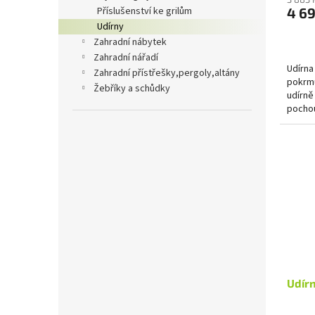
příslušenství ke grilům
4 69
udírny
zahradní nábytek
zahradní nářadí
Udírna
zahradní přístřešky,pergoly,altány
pokrmů
žebříky a schůdky
udírně
pochou
klobás,
Udír