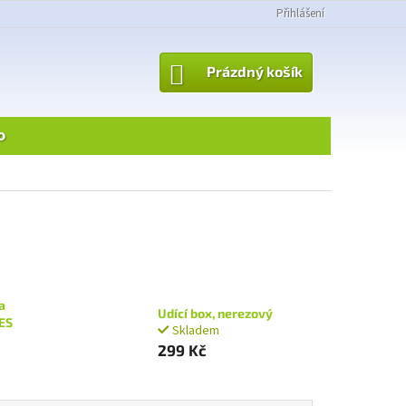
Přihlášení
NÁKUPNÍ
Prázdný košík
KOŠÍK
o
a
Udící box, nerezový
ES
Skladem
299 Kč