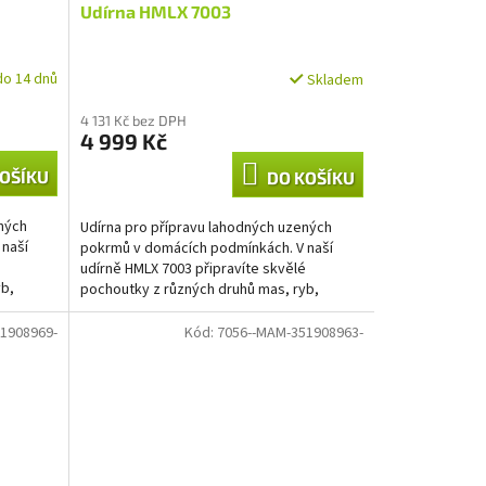
Udírna HMLX 7003
do 14 dnů
Skladem
4 131 Kč bez DPH
4 999 Kč
OŠÍKU
DO KOŠÍKU
ných
Udírna pro přípravu lahodných uzených
 naší
pokrmů v domácích podmínkách. V naší
é
udírně HMLX 7003 připravíte skvělé
yb,
pochoutky z různých druhů mas, ryb,
klobás, slaniny,...
1908969-
Kód:
7056--MAM-351908963-