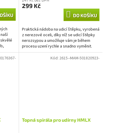
299 Kč
OŠÍKU
DO KOŠÍKU
ných
Praktická nádoba na udicí štěpku, vyrobená
 naší
z nerezové oceli, díky níž se udicí štěpky
 skvělé
nerozsypou a umožňuje vám je během
yb,
procesu uzení rychle a snadno vyměnit.
0176367-
Kód:
2615--MAM-501820923-
X
Topná spirála pro udírny HMLX