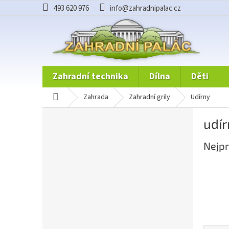
Přejít
493 620 976
info@zahradnipalac.cz
na
obsah
zahradní technika
dílna
děti
domů
zahrada
zahradní grily
udírny
P
udír
o
s
Nejpr
t
r
a
n
n
í
p
a