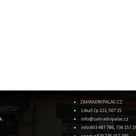
ZAHRADNIPALAC.CZ
Libuň čp.223, 507 15
k.
info@zahradnipalac.cz
info:603 487 786, 736 157 2
.
servis:+420 736 157 290