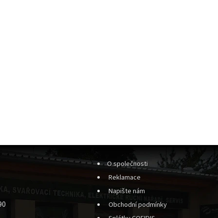
O společnosti
Reklamace
Napište nám
90
Obchodní podmínky