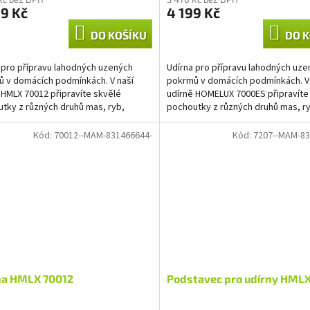
produktu
9 Kč
4 199 Kč
je
4,2
DO KOŠÍKU
DO K
z
5
hvězdiček.
 pro přípravu lahodných uzených
Udírna pro přípravu lahodných uze
 v domácích podmínkách. V naší
pokrmů v domácích podmínkách. V
 HMLX 70012 připravíte skvělé
udírně HOMELUX 7000ES připravíte
tky z různých druhů mas, ryb,
pochoutky z různých druhů mas, r
 slaniny, sýrů, tofu a...
klobás, slaniny,...
Kód:
70012--MAM-831466644-
Kód:
7207--MAM-83
na HMLX 70012
Podstavec pro udírny HML