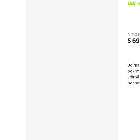
Udír
4 710 
5 69
Udírna
pokrmů
udírně
pochou
klobás,