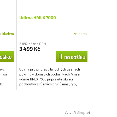
Udírna HMLX 7000
Skladem
Na dotaz
2 892 Kč bez DPH
3 499 Kč
OŠÍKU
DO KOŠÍKU
ných
Udírna pro přípravu lahodných uzených
 naší
pokrmů v domácích podmínkách. V naší
é
udírně HMLX 7000 připravíte skvělé
yb,
pochoutky z různých druhů mas, ryb,
klobás, slaniny, sýrů,...
Vytvořil Shoptet