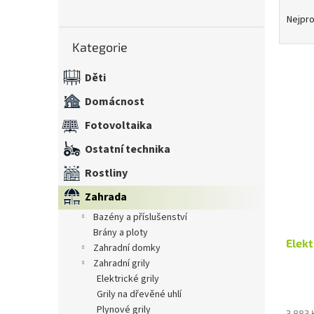
Ř
n
a
Nejpro
e
z
Přeskočit
l
Kategorie
kategorie
e
n
Děti
í
V
p
Domácnost
ý
r
p
Fotovoltaika
o
i
d
Ostatní technika
s
u
p
k
Rostliny
r
t
Zahrada
o
ů
d
bazény a příslušenství
u
brány a ploty
Elek
k
zahradní domky
t
zahradní grily
ů
elektrické grily
grily na dřevěné uhlí
plynové grily
3 883 