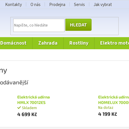
Kontakty
O nás
Prodejna
Servis
Jak vybrat
HLEDAT
domácnost
zahrada
rostliny
elektro mot
ny
odávanější
Elektrická udírna
Elektrická udírn
HMLX 70012ES
HOMELUX 7000
Na dotaz
Skladem
4 199 Kč
4 699 Kč