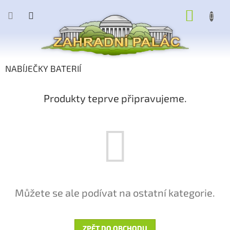
Přejít
NÁKUP
na
obsah
KOŠÍK
NABÍJEČKY BATERIÍ
Produkty teprve připravujeme.
Můžete se ale podívat na ostatní kategorie.
ZPĚT DO OBCHODU