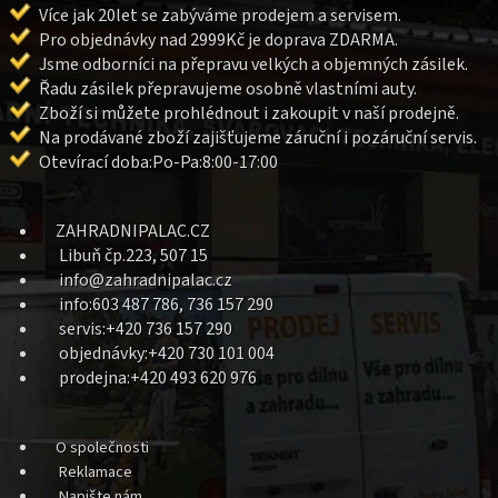
Více jak 20let se zabýváme prodejem a servisem.
Pro objednávky nad 2999Kč je doprava ZDARMA.
Jsme odborníci na přepravu velkých a objemných zásilek.
Řadu zásilek přepravujeme osobně vlastními auty.
Zboží si můžete prohlédnout i zakoupit v naší prodejně.
Na prodávané zboží zajišťujeme záruční i pozáruční servis.
Otevírací doba:Po-Pa:8:00-17:00
ZAHRADNIPALAC.CZ
Libuň čp.223, 507 15
info@zahradnipalac.cz
info:603 487 786, 736 157 290
servis:+420 736 157 290
objednávky:+420 730 101 004
prodejna:+420 493 620 976
O společnosti
Reklamace
Napište nám