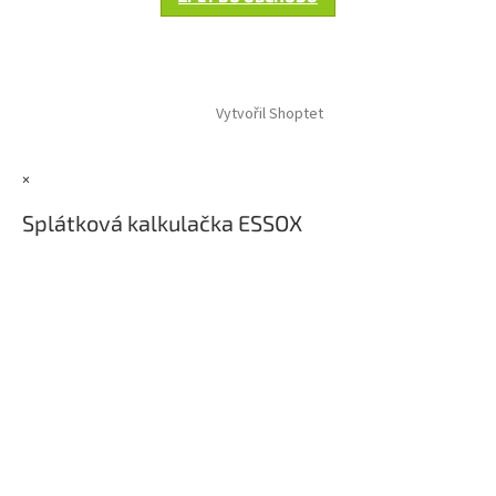
Z
á
Vytvořil Shoptet
p
a
t
×
í
Splátková kalkulačka ESSOX