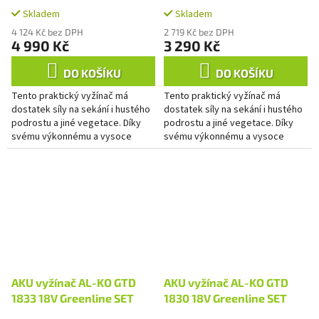
Skladem
Skladem
4 124 Kč bez DPH
2 719 Kč bez DPH
4 990 Kč
3 290 Kč
DO KOŠÍKU
DO KOŠÍKU
Tento praktický vyžínač má
Tento praktický vyžínač má
dostatek síly na sekání i hustého
dostatek síly na sekání i hustého
podrostu a jiné vegetace. Díky
podrostu a jiné vegetace. Díky
svému výkonnému a vysoce
svému výkonnému a vysoce
energeticky úspornému
energeticky úspornému
bezkartáčovému motoru je
bezkartáčovému motoru je
ideální pro...
ideální pro...
AKU vyžínač AL-KO GTD
AKU vyžínač AL-KO GTD
1833 18V Greenline SET
1830 18V Greenline SET