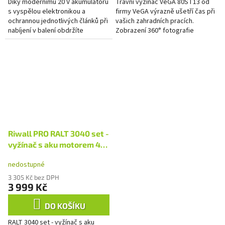
Díky modernímu 20 V akumulátoru
Travní vyžínač VeGA 80ST13 od
s vyspělou elektronikou a
firmy VeGA výrazně ušetří čas při
ochrannou jednotlivých článků při
vašich zahradních pracích.
nabíjení v balení obdržíte
Zobrazení 360° fotografie
výkonnou baterii o kapacitě 2 Ah
produktu >
a nabíječku, která...
Riwall PRO RALT 3040 set -
vyžínač s aku motorem 40
V + 2Ah baterie + nabíječka
nedostupné
3 305 Kč bez DPH
3 999 Kč
DO KOŠÍKU
RALT 3040 set - vyžínač s aku