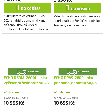
DO KOŠÍKU
DO KOŠÍKU
Akumulátorový vyžínač RURIS
Velmi tichá strunová aku sekačka
2024e nabízí optimální výkon,
je určena k udržování zahradního
sníženou úroveň vibrací,
trávníku, k úpravě okrajů...
dostupnost na těžko dostupných
místech, spolehlivost, odolnost a
zvýšený komfort při...
Z
Z
ZDARMA
ZDARMA
D
D
A
A
ECHO DSRM-2600U - aku
ECHO DPAS-2600 - aku
R
R
M
M
vyžínač/křovinořez 50,4 V
pohonná jednotka 50,4 V
A
A
Skladem
Skladem
9 087 Kč bez DPH
8 839 Kč bez DPH
10 995 Kč
10 695 Kč