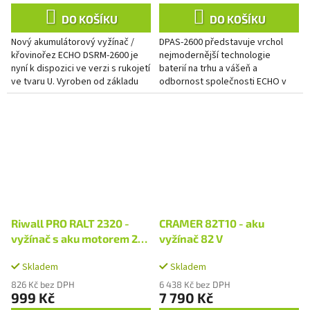
DO KOŠÍKU
DO KOŠÍKU
Nový akumulátorový vyžínač /
DPAS-2600 představuje vrchol
křovinořez ECHO DSRM-2600 je
nejmodernější technologie
nyní k dispozici ve verzi s rukojetí
baterií na trhu a vášeň a
ve tvaru U. Vyroben od základu
odbornost společnosti ECHO v
tak, aby si poradil s vysokou
oblasti výroby motorů. Chceme,
trávou a hustými...
aby naše bateriové produkty...
Riwall PRO RALT 2320 -
CRAMER 82T10 - aku
vyžínač s aku motorem 20
vyžínač 82 V
V (bez baterie a nabíječky)
Skladem
Skladem
826 Kč bez DPH
6 438 Kč bez DPH
999 Kč
7 790 Kč