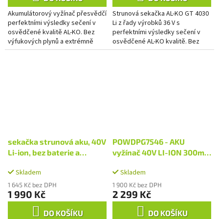
Akumulátorový vyžínač přesvědčí
Strunová sekačka AL-KO GT 4030
perfektními výsledky sečení v
Li z řady výrobků 36 V s
osvědčené kvalitě AL-KO. Bez
perfektními výsledky sečení v
výfukových plynů a extrémně
osvědčené AL-KO kvalitě. Bez
tichý, šikovný zahradní vyžínač na
výfukových zplodin a bez hluku
baterie odvede svou...
odvede tato obratná strunová...
sekačka strunová aku, 40V
POWDPG7546 - AKU
Li-ion, bez baterie a
vyžínač 40V LI-ION 300mm
nabíječky
(bez baterie)
Skladem
Skladem
1 645 Kč bez DPH
1 900 Kč bez DPH
1 990 Kč
2 299 Kč
DO KOŠÍKU
DO KOŠÍKU