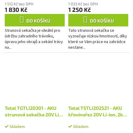
1 512 Kč bez DPH
1 033 Kč bez DPH
1 830 Kč
1 250 Kč
DO KOŠÍKU
DO KOŠÍKU
Strunová sekačka je ideální pro
Tato strunová sekačka se
údržbu zahradního trávníku,
vyznačuje nízkou hmotností, díky
úpravu jeho okrajů a sekání trávy
které se Vám práce na zahrádce
na...
nestane...
Total TGTLI20301 - AKU
Total TSTLI202521 - AKU
strunová sekačka 20V Li-
křovinořez 20V Li-ion, 2ks
ion, 2000mAh, 1ks baterie
4000mAh baterie, 1ks
Skladem
Skladem
a 1ks nabíječky
rychlonabíječky