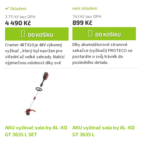
k
akumulátorová 20V, bez
není skladem
t
Skladem
aku
ů
743 Kč bez DPH
3 711 Kč bez DPH
899 Kč
4 490 Kč
DO KOŠÍKU
DO KOŠÍKU
Díky akumulátorové strunové
Cramer 48TX10 je 48V výkonný
sekačce (vyžínači) PROTECO se
vyžínač , který byl navržen pro
postaráte o svůj trávník do
střední až velké zahrady. Nabízí
posledního detailu.
výjimečnou odolnost díky své
Akumulátorové řešení vám nabízí
robustní konstrukci ,silnému
neomezenou volnost pohybu po
výkonu a točivému...
celé...
AKU vyžínač solo by AL-KO
AKU vyžínač solo by AL-KO
GT 3635 L SET
GT 3635 L