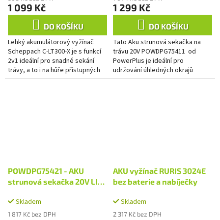
1 099 Kč
1 299 Kč
DO KOŠÍKU
DO KOŠÍKU
Lehký akumulátorový vyžínač
Tato Aku strunová sekačka na
Scheppach C-LT300-X je s funkcí
trávu 20V POWDPG75411 od
2v1 ideální pro snadné sekání
PowerPlus je ideální pro
trávy, a to i na hůře přístupných
udržování úhledných okrajů
místech a je vhodným
trávníku nebo pro sekání
pomocníkem i pro úpravu...
travnatých ploch, na které běžná
sekačka...
POWDPG75421 - AKU
AKU vyžínač RURIS 3024E
strunová sekačka 20V LI-
bez baterie a nabíječky
ION plus nabíječka plus
Skladem
Skladem
baterie 20V 2,0 Ah
1 817 Kč bez DPH
2 317 Kč bez DPH