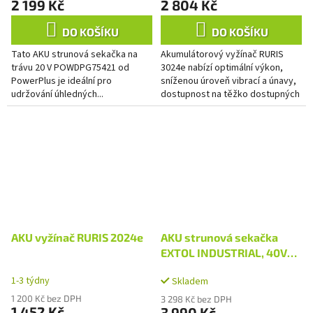
2 199 Kč
2 804 Kč
DO KOŠÍKU
DO KOŠÍKU
Tato AKU strunová sekačka na
Akumulátorový vyžínač RURIS
trávu 20 V POWDPG75421 od
3024e nabízí optimální výkon,
PowerPlus je ideální pro
sníženou úroveň vibrací a únavy,
udržování úhledných...
dostupnost na těžko dostupných
místech, spolehlivost, odolnost a
zvýšený komfort při...
AKU vyžínač RURIS 2024e
AKU strunová sekačka
EXTOL INDUSTRIAL, 40V
Li-ion, 2500mAh
1-3 týdny
Skladem
1 200 Kč bez DPH
3 298 Kč bez DPH
1 452 Kč
3 990 Kč