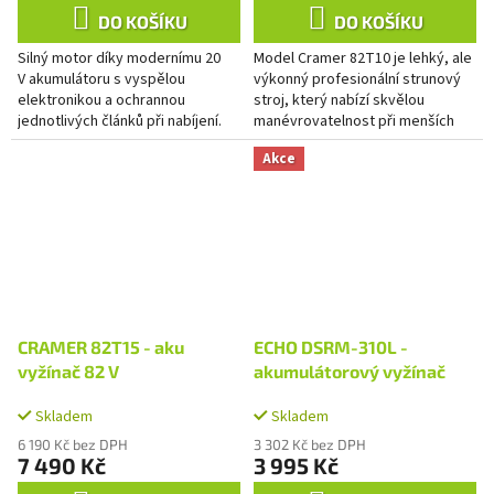
DO KOŠÍKU
DO KOŠÍKU
Silný motor díky modernímu 20
Model Cramer 82T10 je lehký, ale
V akumulátoru s vyspělou
výkonný profesionální strunový
elektronikou a ochrannou
stroj, který nabízí skvělou
jednotlivých článků při nabíjení.
manévrovatelnost při menších
Skvělý poměr ceny a výkonu.
plochách díky ergonomické
Akce
rukojeti D a variabilní...
CRAMER 82T15 - aku
ECHO DSRM-310L -
vyžínač 82 V
akumulátorový vyžínač
Skladem
Skladem
6 190 Kč bez DPH
3 302 Kč bez DPH
7 490 Kč
3 995 Kč