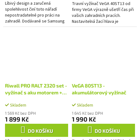
Líbivý design a zaručená
Travní vyžínač VeGA 40ST13 od
spolehlivost činí toto nářadí
firmy VeGA výrazně ušetří čas při
nepostradatelné pro práci na
vašich zahradních pracích.
zahradě. Dodávané se Samsung
Nastavitelná žací hlava je
baterií a nabíječkou v ceně.
přizpůsobena pro náročné
pracovní podmínky, jako je
šikmý...
Riwall PRO RALT 2320 set -
VeGA 80ST13 -
vyžínač s aku motorem +
akumulátorový vyžínač
2Ah baterie + nabíječka 20
Skladem
Skladem
V
1 569 Kč bez DPH
1 645 Kč bez DPH
1 899 Kč
1 990 Kč
DO KOŠÍKU
DO KOŠÍKU