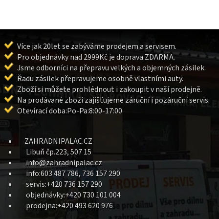
Více jak 20let se zabýváme prodejem a servisem.
Pro objednávky nad 2999Kč je doprava ZDARMA.
Jsme odborníci na přepravu velkých a objemných zásilek.
Řadu zásilek přepravujeme osobně vlastními auty.
Zboží si můžete prohlédnout i zakoupit v naší prodejně.
Na prodávané zboží zajišťujeme záruční i pozáruční servis.
Otevírací doba:Po-Pa:8:00-17:00
ZAHRADNIPALAC.CZ
Libuň čp.223, 507 15
info@zahradnipalac.cz
info:603 487 786, 736 157 290
servis:+420 736 157 290
objednávky:+420 730 101 004
prodejna:+420 493 620 976