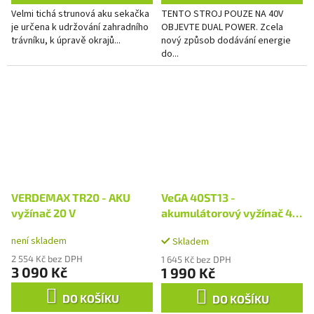
Velmi tichá strunová aku sekačka
TENTO STROJ POUZE NA 40V
je určena k udržování zahradního
OBJEVTE DUAL POWER. Zcela
trávníku, k úpravě okrajů...
nový způsob dodávání energie
do...
VERDEMAX TR20 - AKU
VeGA 40ST13 -
vyžínač 20 V
akumulátorový vyžínač 40
V
není skladem
Skladem
2 554 Kč bez DPH
1 645 Kč bez DPH
3 090 Kč
1 990 Kč
DO KOŠÍKU
DO KOŠÍKU