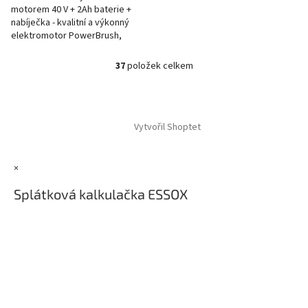
motorem 40 V + 2Ah baterie +
nabíječka - kvalitní a výkonný
elektromotor PowerBrush,
nejpohodlnější cesta údržby vaší
zahrady - vysoký výkon,...
37
položek celkem
O
v
l
Z
á
á
d
Vytvořil Shoptet
p
a
a
c
t
í
×
í
p
r
Splátková kalkulačka ESSOX
v
k
y
v
ý
p
i
s
u