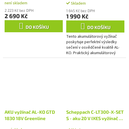
není skladem
Skladem
2 223 Kč bez DPH
1 645 Kč bez DPH
2 690 Kč
1 990 Kč
DO KOŠÍKU
DO KOŠÍKU
Tento akumulátorový vyžínač
poskytuje perfektní výsledky
sečení v osvědčené kvalitě AL-
KO. Praktický akumulátorový
vyžínač bez emisí a mimořádně
tichý plní své povinnosti v...
AKU vyžínač AL-KO GTD
Scheppach C-LT300-X-SET
1830 18V Greenline
S - aku 20 V IXES vyžínač +
2Ah baterie + nabíječka 2,4