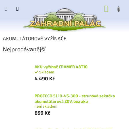
Přejít
NÁKUP
na
obsah
KOŠÍK
AKUMULÁTOROVÉ VYŽÍNAČE
Nejprodávanější
AKU vyžínač CRAMER 48T10
Skladem
4 490 Kč
PROTECO 51.10-VS-300 - strunová sekačka
akumulátorová 20V, bez aku
není skladem
899 Kč