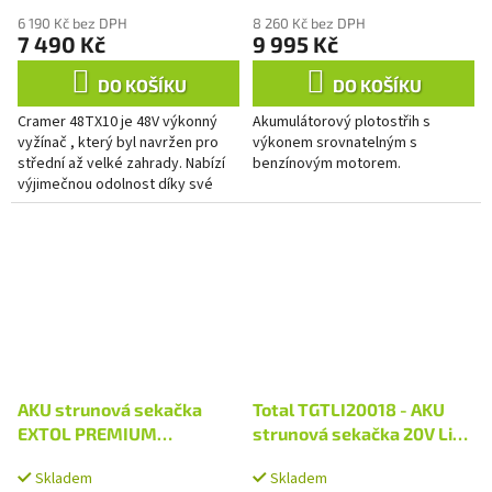
6 190 Kč bez DPH
8 260 Kč bez DPH
7 490 Kč
9 995 Kč
DO KOŠÍKU
DO KOŠÍKU
Cramer 48TX10 je 48V výkonný
Akumulátorový plotostřih s
vyžínač , který byl navržen pro
výkonem srovnatelným s
střední až velké zahrady. Nabízí
benzínovým motorem.
výjimečnou odolnost díky své
robustní konstrukci ,silnému
výkonu a točivému...
AKU strunová sekačka
Total TGTLI20018 - AKU
EXTOL PREMIUM
strunová sekačka 20V Li-
SHARE20V včetně 2Ah
ion, bez baterie a nabíječky
Skladem
Skladem
baterie a nabíječky