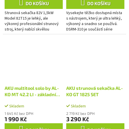
DO KOŠÍKU
DO KOŠÍKU
Strunová sekačka 82V 1,5kW
Vysekejte těžko dostupná místa
Model 82T15 je lehký, ale
s nástrojem, který je ultra lehký,
výkonný profesionální strunový
výkonný a snadno se používá.
stroj, který nabízí skvělou
DSRM-310 je součástí série
manévrovatelnost při menších
Garden+ a je určen pro domácí
plochách díky ergonomické
uživatele a farmáře....
rukojeti D...
AKU multitool solo by AL-
AKU strunová sekačka AL-
KO MT 42.2 LI - základní
KO GT 1825 SET
jednotka
Skladem
Skladem
1 645 Kč bez DPH
2 719 Kč bez DPH
1 990 Kč
3 290 Kč