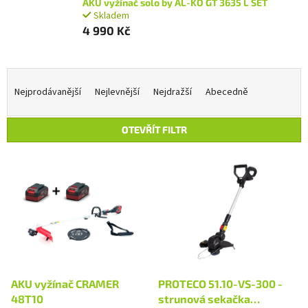
AKU vyžínač solo by AL-KO GT 3635 L SET
Skladem
4 990 Kč
Ř
a
Nejprodávanější
Nejlevnější
Nejdražší
Abecedně
z
e
OTEVŘÍT FILTR
n
í
V
p
ý
r
p
o
i
d
s
u
p
k
r
t
o
ů
d
AKU vyžínač CRAMER
PROTECO 51.10-VS-300 -
u
48T10
strunová sekačka