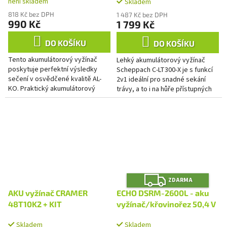
není skladem
Skladem
A
818 Kč bez DPH
1 487 Kč bez DPH
990 Kč
1 799 Kč
DO KOŠÍKU
DO KOŠÍKU
Tento akumulátorový vyžínač
Lehký akumulátorový vyžínač
poskytuje perfektní výsledky
Scheppach C-LT300-X je s funkcí
sečení v osvědčené kvalitě AL-
2v1 ideální pro snadné sekání
KO. Praktický akumulátorový
trávy, a to i na hůře přístupných
vyžínač bez emisí a mimořádně
místech a je vhodným
tichý plní své povinnosti v...
pomocníkem i pro úpravu...
Z
ZDARMA
D
A
AKU vyžínač CRAMER
ECHO DSRM-2600L - aku
R
M
48T10K2 + KIT
vyžínač/křovinořez 50,4 V
A
Skladem
Skladem