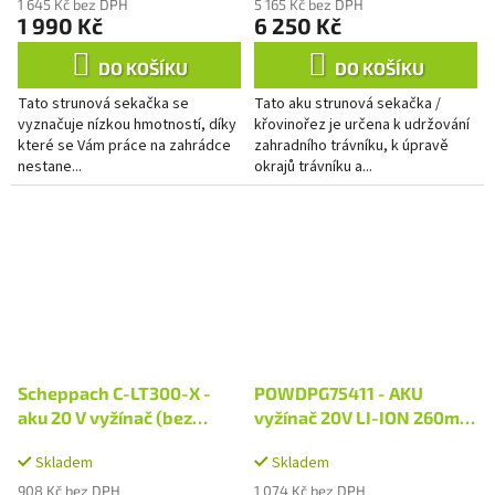
1 645 Kč bez DPH
5 165 Kč bez DPH
1 990 Kč
6 250 Kč
DO KOŠÍKU
DO KOŠÍKU
Tato strunová sekačka se
Tato aku strunová sekačka /
vyznačuje nízkou hmotností, díky
křovinořez je určena k udržování
které se Vám práce na zahrádce
zahradního trávníku, k úpravě
nestane...
okrajů trávníku a...
Scheppach C-LT300-X -
POWDPG75411 - AKU
aku 20 V vyžínač (bez
vyžínač 20V LI-ION 260mm
baterie a nabíječky)
(bez baterie)
Skladem
Skladem
908 Kč bez DPH
1 074 Kč bez DPH