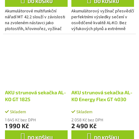
DO KOŠÍKU
DO KOŠÍKU
Akumulátorové multifunkční
Akumulátorový vyžínač přesvědčí
nářadí MT 42.2 slouží v závislosti
perfektními výsledky sečení v
na zvoleném nástavci jako
osvědčené kvalitě AL-KO. Bez
plotostřih, křovinořez, vyžínač
výfukových plynů a extrémně
trávníku (nástavce nejsou
tichý, šikovný zahradní vyžínač na
součástí dodávky). Je to váš...
baterie odvede svou...
AKU strunová sekačka AL-
AKU strunová sekačka AL-
KO GT 1825
KO Energy Flex GT 4030
Skladem
Skladem
1 645 Kč bez DPH
2 058 Kč bez DPH
1 990 Kč
2 490 Kč
DO KOŠÍKU
DO KOŠÍKU