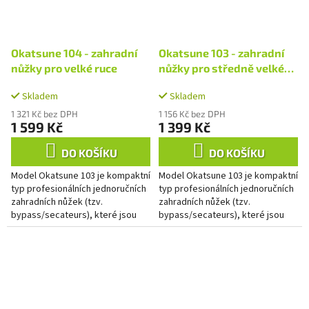
Okatsune 104 - zahradní
Okatsune 103 - zahradní
nůžky pro velké ruce
nůžky pro středně velké
ruce
Skladem
Skladem
1 321 Kč bez DPH
1 156 Kč bez DPH
1 599 Kč
1 399 Kč
DO KOŠÍKU
DO KOŠÍKU
Model Okatsune 103 je kompaktní
Model Okatsune 103 je kompaktní
typ profesionálních jednoručních
typ profesionálních jednoručních
zahradních nůžek (tzv.
zahradních nůžek (tzv.
bypass/secateurs), které jsou
bypass/secateurs), které jsou
svojí velikostí ideální pro
svojí velikostí ideální pro
uživatele s velkýma rukama.
uživatele se středně velkýma...