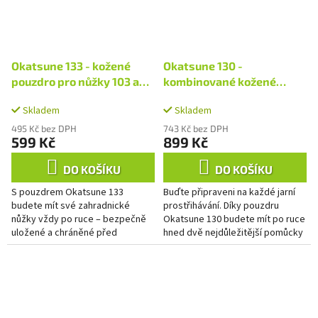
Okatsune 133 - kožené
Okatsune 130 -
pouzdro pro nůžky 103 a
kombinované kožené
104
pouzdro pro nůžky a
Skladem
Skladem
skládací pilku
495 Kč bez DPH
743 Kč bez DPH
599 Kč
899 Kč
DO KOŠÍKU
DO KOŠÍKU
S pouzdrem Okatsune 133
Buďte připraveni na každé jarní
budete mít své zahradnické
prostřihávání. Díky pouzdru
nůžky vždy po ruce – bezpečně
Okatsune 130 budete mít po ruce
uložené a chráněné před
hned dvě nejdůležitější pomůcky
vlhkostí, nečistotami i
– zahradnické nůžky a pilku –
poškozením. Stačí jej připnout na
vždy u sebe. Stačí si...
opasek a vaše...