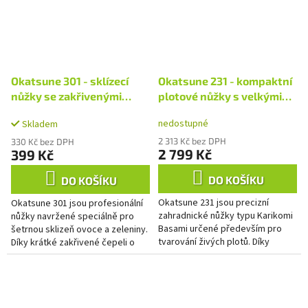
Okatsune 301 - sklízecí
Okatsune 231 - kompaktní
nůžky se zakřivenými
plotové nůžky s velkými
čepelemi
čepelemi
nedostupné
Skladem
2 313 Kč bez DPH
330 Kč bez DPH
2 799 Kč
399 Kč
DO KOŠÍKU
DO KOŠÍKU
Okatsune 231 jsou precizní
Okatsune 301 jsou profesionální
zahradnické nůžky typu Karikomi
nůžky navržené speciálně pro
Basami určené především pro
šetrnou sklizeň ovoce a zeleniny.
tvarování živých plotů. Díky
Díky krátké zakřivené čepeli o
velkým ostrým čepelím a pevným
délce 25 mm umožňují práci i ve
rukojetím si však...
velmi těsném...