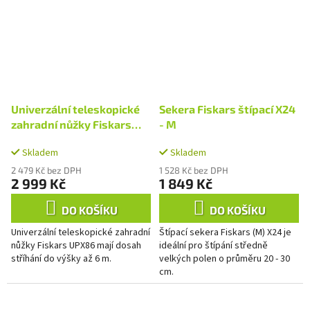
Univerzální teleskopické
Sekera Fiskars štípací X24
zahradní nůžky Fiskars
- M
UPX86
Skladem
Skladem
2 479 Kč bez DPH
1 528 Kč bez DPH
2 999 Kč
1 849 Kč
DO KOŠÍKU
DO KOŠÍKU
Univerzální teleskopické zahradní
Štípací sekera Fiskars (M) X24 je
nůžky Fiskars UPX86 mají dosah
ideální pro štípání středně
stříhání do výšky až 6 m.
velkých polen o průměru 20 - 30
cm.