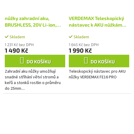
nůžky zahradní aku,
VERDEMAX Teleskopický
BRUSHLESS, 20V Li-ion,
nástavec k AKU nůžkám
2Ah
FE16 PRO
Skladem
Skladem
1 231 Kč bez DPH
1 645 Kč bez DPH
1 490 Kč
1 990 Kč
DO KOŠÍKU
DO KOŠÍKU
Zahradní aku nůžky umožňují
Teleskopický nástavec pro AKU
snadné stříhání větví stromů a
nůžky VERDEMAX FE16 PRO
keřů a stonků rostlin o průměru
do 25mm....