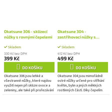
Okatsune 306 - sklízecí
Okatsune 304 -
nůžky s rovnými čepelemi
zastřihovací nůžky s
dlouhými čepelemi
Skladem
Skladem
330 Kč bez DPH
412 Kč bez DPH
399 Kč
499 Kč
DO KOŠÍKU
DO KOŠÍKU
Okatsune 306 jsou lehké a
Okatsune 304 jsou mimořádně
všestranné nůžky, které najdou
ostré nůžky určené pro stříhání
využití nejen při sklizni ovoce a
květin, bylin a jiných měkkých
zeleniny, ale také při prořezávání
rostlinných částí. Díky čepelím
rostlin. Rovné ostré čepele
dlouhým 45 mm a extrémně tenké
zvádnou s lehkostí...
konstrukci (pouze 2,3...