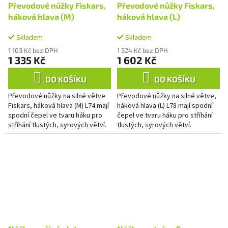
Převodové nůžky Fiskars,
Převodové nůžky Fiskars,
háková hlava (M)
háková hlava (L)
Skladem
Skladem
1 103 Kč bez DPH
1 324 Kč bez DPH
1 335 Kč
1 602 Kč
DO KOŠÍKU
DO KOŠÍKU
Převodové nůžky na silné větve
Převodové nůžky na silné větve,
Fiskars, háková hlava (M) L74 mají
háková hlava (L) L78 mají spodní
spodní čepel ve tvaru háku pro
čepel ve tvaru háku pro stříhání
stříhání tlustých, syrových větví.
tlustých, syrových větví.
Snadno uchopíte větev mezi
Patentovaná technologie
čepele. Držadla z...
PowerGear™ umožňuje stříhat s...