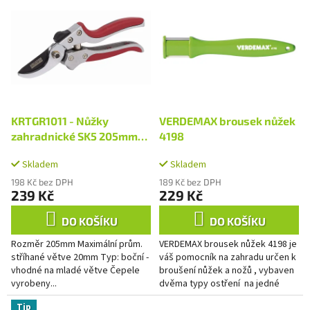
p
ý
r
p
o
i
d
s
u
p
k
r
t
o
ů
d
KRTGR1011 - Nůžky
VERDEMAX brousek nůžek
u
zahradnické SK5 205mm
4198
k
AL
t
Skladem
Skladem
ů
198 Kč bez DPH
189 Kč bez DPH
239 Kč
229 Kč
DO KOŠÍKU
DO KOŠÍKU
Rozměr 205mm Maximální prům.
VERDEMAX brousek nůžek 4198 je
stříhané větve 20mm Typ: boční -
váš pomocník na zahradu určen k
vhodné na mladé větve Čepele
broušení nůžek a nožů , vybaven
vyrobeny...
dvěma typy ostření na jedné
straně keramika, ocel na straně
Tip
druhé pro...