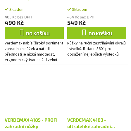
Skladem
Skladem
405 Kč bez DPH
454 Kč bez DPH
490 Kč
549 Kč
DO KOŠÍKU
DO KOŠÍKU
Verdemax nabízí široký sortiment
Nůžky na ruční zastřihávání okrajů
zahradních nůžek a nářadí:
trávníků. Rotace 360° pro
předností je nízká hmotnost,
dosažení nejlepších výsledků.
ergonomický tvar a užití velmi
kvalitních materiálů.
VERDEMAX 4185 - PROFI
VERDEMAX 4183 -
zahradní nůžky
ultralehké zahradní