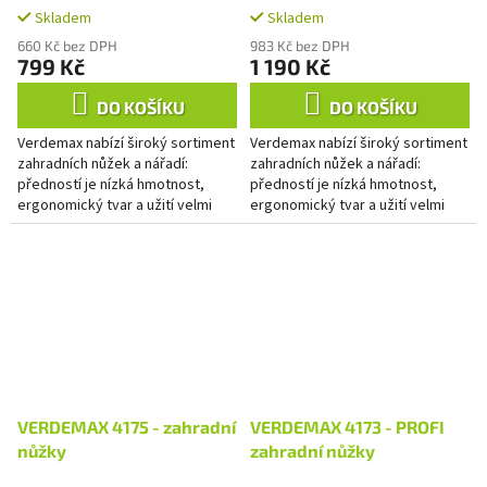
Skladem
Skladem
660 Kč bez DPH
983 Kč bez DPH
799 Kč
1 190 Kč
DO KOŠÍKU
DO KOŠÍKU
Verdemax nabízí široký sortiment
Verdemax nabízí široký sortiment
zahradních nůžek a nářadí:
zahradních nůžek a nářadí:
předností je nízká hmotnost,
předností je nízká hmotnost,
ergonomický tvar a užití velmi
ergonomický tvar a užití velmi
kvalitních materiálů.
kvalitních materiálů.
VERDEMAX 4175 - zahradní
VERDEMAX 4173 - PROFI
nůžky
zahradní nůžky