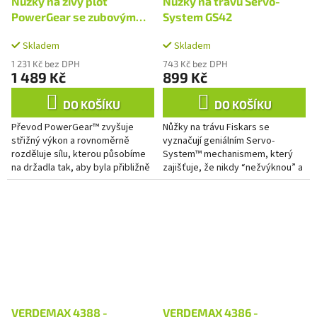
Nůžky na živý plot
Nůžky na trávu Servo-
PowerGear se zubovým
System GS42
převodem HS72
Skladem
Skladem
1 231 Kč bez DPH
743 Kč bez DPH
1 489 Kč
899 Kč
DO KOŠÍKU
DO KOŠÍKU
Převod PowerGear™ zvyšuje
Nůžky na trávu Fiskars se
střižný výkon a rovnoměrně
vyznačují geniálním Servo-
rozděluje sílu, kterou působíme
System™ mechanismem, který
na držadla tak, aby byla přibližně
zajišťuje, že nikdy “nežvýknou” a
stejná v celém průběhu střihu.
garantuje nepřetržitou účinnou
Nůžky jsou vyrobeny z...
práci. Příjemný lehký design je...
VERDEMAX 4388 -
VERDEMAX 4386 -