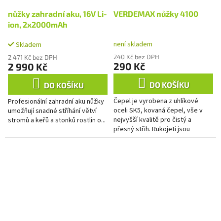
nůžky zahradní aku, 16V Li-
VERDEMAX nůžky 4100
ion, 2x2000mAh
není skladem
Skladem
240 Kč bez DPH
2 471 Kč bez DPH
290 Kč
2 990 Kč
DO KOŠÍKU
DO KOŠÍKU
Čepel je vyrobena z uhlíkové
Profesionální zahradní aku nůžky
oceli SK5, kovaná čepel, vše v
umožňují snadné stříhání větví
nejvyšší kvalitě pro čistý a
stromů a keřů a stonků rostlin o...
přesný střih. Rukojeti jsou
pokryty měkkým plastovým
materiálem.