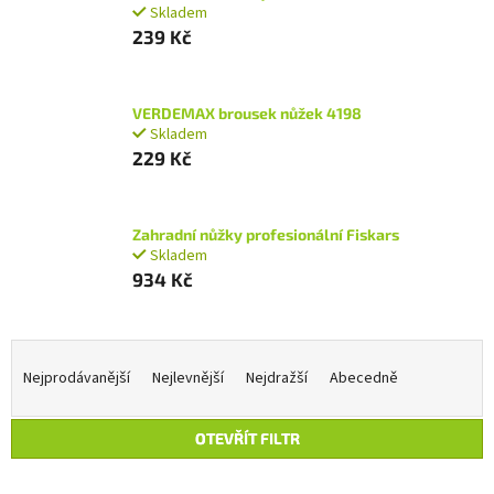
Skladem
239 Kč
VERDEMAX brousek nůžek 4198
Skladem
229 Kč
Zahradní nůžky profesionální Fiskars
Skladem
934 Kč
Ř
a
Nejprodávanější
Nejlevnější
Nejdražší
Abecedně
z
e
OTEVŘÍT FILTR
n
í
V