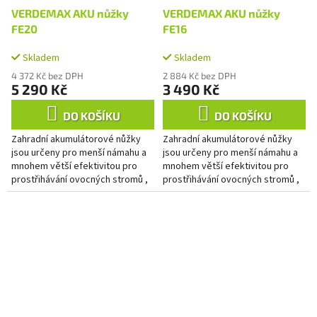
VERDEMAX AKU nůžky
VERDEMAX AKU nůžky
FE20
FE16
Skladem
Skladem
4 372 Kč bez DPH
2 884 Kč bez DPH
5 290 Kč
3 490 Kč
DO KOŠÍKU
DO KOŠÍKU
Zahradní akumulátorové nůžky
Zahradní akumulátorové nůžky
jsou určeny pro menší námahu a
jsou určeny pro menší námahu a
mnohem větší efektivitou pro
mnohem větší efektivitou pro
prostřihávání ovocných stromů ,
prostřihávání ovocných stromů ,
keřů, vinic atd.. S AKU nůžkami
keřů, vinic atd.. S AKU nůžkami
dosáhnete...
dosáhnete...