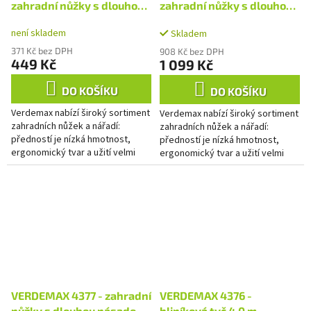
zahradní nůžky s dlouhou
zahradní nůžky s dlouhou
násadou
násadou
není skladem
Skladem
371 Kč bez DPH
908 Kč bez DPH
449 Kč
1 099 Kč
DO KOŠÍKU
DO KOŠÍKU
Verdemax nabízí široký sortiment
Verdemax nabízí široký sortiment
zahradních nůžek a nářadí:
zahradních nůžek a nářadí:
předností je nízká hmotnost,
předností je nízká hmotnost,
ergonomický tvar a užití velmi
ergonomický tvar a užití velmi
kvalitních materiálů.
kvalitních materiálů.
VERDEMAX 4377 - zahradní
VERDEMAX 4376 -
nůžky s dlouhou násadou +
hliníková tyč 4,0 m