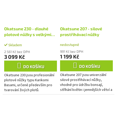
Okatsune 230 - dlouhé
Okatsune 207 - silové
plotové nůžky s velkými
prostřihávací nůžky
čepelemi
nedostupné
Skladem
991 Kč bez DPH
2 561 Kč bez DPH
1 199 Kč
3 099 Kč
DO KOŠÍKU
DO KOŠÍKU
Okatsune 207 jsou univerzální
Okatsune 230 jsou profesionální
silové prostřihávací nůžky,
plotové nůžky typu Karikomi
vhodné pro údržbu bonsají,
Basami, určené především pro
stříhání květin i jemnějších větví a
tvarování živých plotů.
výhonů. Nabízejí kombinaci
Kombinace velkých ostrých
vysoké odolnosti, přesnosti...
čepelí a dlouhých dřevěných
rukojetí...