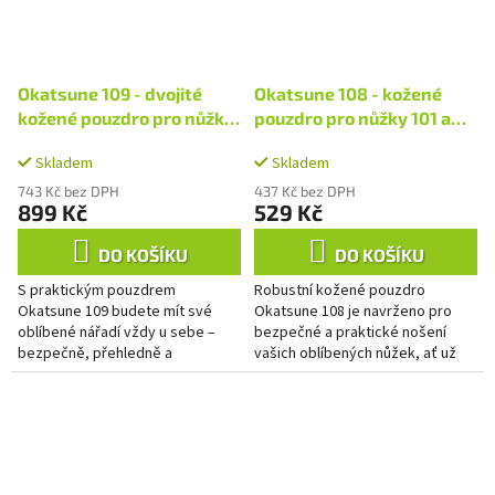
Okatsune 109 - dvojité
Okatsune 108 - kožené
kožené pouzdro pro nůžky
pouzdro pro nůžky 101 a
a nářadí
103
Skladem
Skladem
743 Kč bez DPH
437 Kč bez DPH
899 Kč
529 Kč
DO KOŠÍKU
DO KOŠÍKU
S praktickým pouzdrem
Robustní kožené pouzdro
Okatsune 109 budete mít své
Okatsune 108 je navrženo pro
oblíbené nářadí vždy u sebe –
bezpečné a praktické nošení
bezpečně, přehledně a
vašich oblíbených nůžek, ať už
připravené k použití. Stačí jej
jste kdekoli. Díky pevnému
připnout k opasku pomocí
poutku jej jednoduše připnete
robustního poutka...
na...