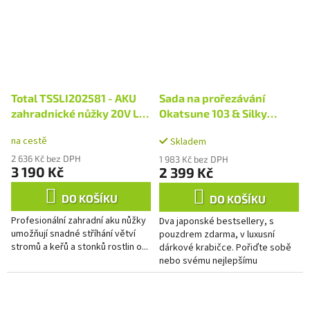
Total TSSLI202581 - AKU
Sada na prořezávání
zahradnické nůžky 20V Li-
Okatsune 103 & Silky
ion včetně baterie a
Super Accel
na cestě
Skladem
nabíječky
2 636 Kč bez DPH
1 983 Kč bez DPH
3 190 Kč
2 399 Kč
DO KOŠÍKU
DO KOŠÍKU
Profesionální zahradní aku nůžky
Dva japonské bestsellery, s
umožňují snadné stříhání větví
pouzdrem zdarma, v luxusní
stromů a keřů a stonků rostlin o...
dárkové krabičce. Pořiďte sobě
nebo svému nejlepšímu
zahradnímu příteli tuto krásnou
sadu na prořezávání. Pro
stříhání...