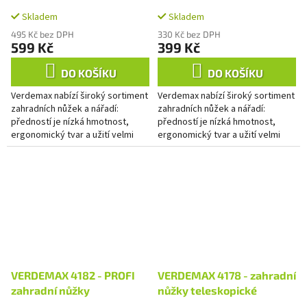
ráčnové nůžky
Skladem
Skladem
495 Kč bez DPH
330 Kč bez DPH
599 Kč
399 Kč
DO KOŠÍKU
DO KOŠÍKU
Verdemax nabízí široký sortiment
Verdemax nabízí široký sortiment
zahradních nůžek a nářadí:
zahradních nůžek a nářadí:
předností je nízká hmotnost,
předností je nízká hmotnost,
ergonomický tvar a užití velmi
ergonomický tvar a užití velmi
kvalitních materiálů.
kvalitních materiálů.
VERDEMAX 4182 - PROFI
VERDEMAX 4178 - zahradní
zahradní nůžky
nůžky teleskopické