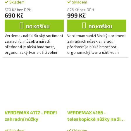
Skladem
Skladem
570 Kč bez DPH
826 Kč bez DPH
690 Kč
999 Kč
DO KOŠÍKU
DO KOŠÍKU
Verdemax nabízí široký sortiment
Verdemax nabízí široký sortiment
zahradních nůžek a nářadí:
zahradních nůžek a nářadí:
předností je nízká hmotnost,
předností je nízká hmotnost,
ergonomický tvar a užití velmi
ergonomický tvar a užití velmi
kvalitních materiálů.
kvalitních materiálů.
VERDEMAX 4172 - PROFI
VERDEMAX 4166 -
zahradní nůžky
teleskopické nůžky na živý
plot