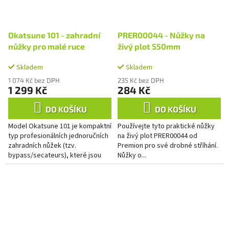
Okatsune 101 - zahradní
PRER00044 - Nůžky na
nůžky pro malé ruce
živý plot 550mm
Skladem
Skladem
1 074 Kč bez DPH
235 Kč bez DPH
1 299 Kč
284 Kč
DO KOŠÍKU
DO KOŠÍKU
Model Okatsune 101 je kompaktní
Používejte tyto praktické nůžky
typ profesionálních jednoručních
na živý plot PRER00044 od
zahradních nůžek (tzv.
Premion pro své drobné stříhání.
bypass/secateurs), které jsou
Nůžky o...
svojí velikostí ideální pro
uživatele s menší rukou.