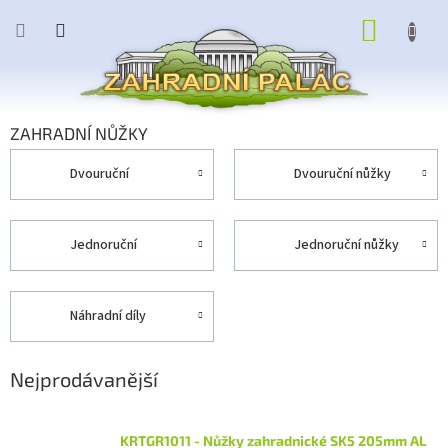
Přejít
NÁKUP
na
obsah
KOŠÍK
ZAHRADNÍ NŮŽKY
dvouruční
dvouruční nůžky
jednoruční
jednoruční nůžky
náhradní díly
Nejprodávanější
KRTGR1011 - Nůžky zahradnické SK5 205mm AL