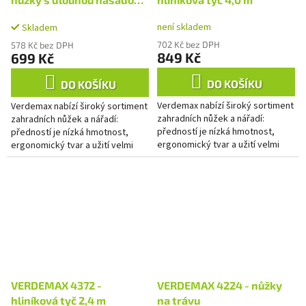
prořezávač
není skladem
Skladem
702 Kč bez DPH
578 Kč bez DPH
849 Kč
699 Kč
DO KOŠÍKU
DO KOŠÍKU
Verdemax nabízí široký sortiment
Verdemax nabízí široký sortiment
zahradních nůžek a nářadí:
zahradních nůžek a nářadí:
předností je nízká hmotnost,
předností je nízká hmotnost,
ergonomický tvar a užití velmi
ergonomický tvar a užití velmi
kvalitních materiálů.
kvalitních materiálů.
VERDEMAX 4372 -
VERDEMAX 4224 - nůžky
hliníková tyč 2,4 m
na trávu