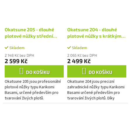
Okatsune 205 - dlouhé
Okatsune 204 - dlouhé
plotové nůžky střední
plotové nůžky s krátkými
velikosti
čepelemi
Skladem
Skladem
2 148 Kč bez DPH
2 065 Kč bez DPH
2 599 Kč
2 499 Kč
DO KOŠÍKU
DO KOŠÍKU
Okatsune 205 jsou profesionální
Okatsune 204 jsou precizní
plotové nůžky typu Karikomi
zahradnické nůžky typu Karikomi
Basami, určené především pro
Basami určené především pro
tvarování živých plotů.
tvarování živých plotů. Díky
Kombinace středně velkých
ostrým čepelím a pevným
ostrých čepelí a dlouhých
rukojetím si však snadno poradí...
dřevěných...