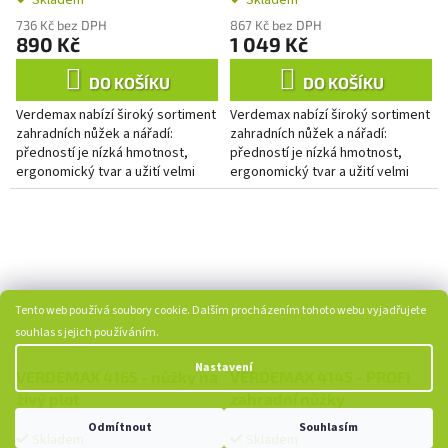
Skladem
Skladem
736 Kč bez DPH
867 Kč bez DPH
890 Kč
1 049 Kč
DO KOŠÍKU
DO KOŠÍKU
Verdemax nabízí široký sortiment
Verdemax nabízí široký sortiment
zahradních nůžek a nářadí:
zahradních nůžek a nářadí:
předností je nízká hmotnost,
předností je nízká hmotnost,
ergonomický tvar a užití velmi
ergonomický tvar a užití velmi
kvalitních materiálů.
kvalitních materiálů.
Tento web používá soubory cookie. Dalším procházením tohoto webu vyjadřujete
souhlas s jejich používáním.
Nastavení
VERDEMAX 4165 - nůžky na
VERDEMAX 4145 - PROFI
živý plot
zahradní nůžky
Odmítnout
Souhlasím
Skladem
Skladem