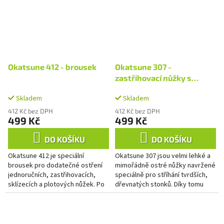
Okatsune 412 - brousek
Okatsune 307 -
zastřihovací nůžky s
krátkými čepelemi
Skladem
Skladem
412 Kč bez DPH
412 Kč bez DPH
499 Kč
499 Kč
DO KOŠÍKU
DO KOŠÍKU
Okatsune 412 je speciální
Okatsune 307 jsou velmi lehké a
brousek pro dodatečné ostření
mimořádně ostré nůžky navržené
jednoručních, zastřihovacích,
speciálně pro stříhání tvrdších,
sklízecích a plotových nůžek. Po
dřevnatých stonků. Díky tomu
nejlepší výsledky čtětě instrukce
představují ideální nástroj pro
k broušení. ...
sklizeň hroznů,...