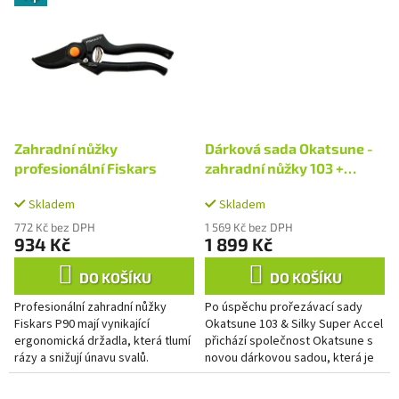
Zahradní nůžky
Dárková sada Okatsune -
profesionální Fiskars
zahradní nůžky 103 +
pouzdro 108
Skladem
Skladem
772 Kč bez DPH
1 569 Kč bez DPH
934 Kč
1 899 Kč
DO KOŠÍKU
DO KOŠÍKU
Profesionální zahradní nůžky
Po úspěchu prořezávací sady
Fiskars P90 mají vynikající
Okatsune 103 & Silky Super Accel
ergonomická držadla, která tlumí
přichází společnost Okatsune s
rázy a snižují únavu svalů.
novou dárkovou sadou, která je
Speciálně zakalená horní čepel.
dárkem k 100. výročí své
Horní čepel těchto nůžek je...
existence. Jde o luxusní...