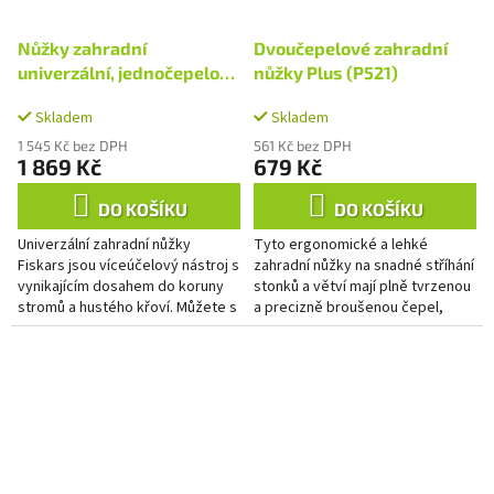
Nůžky zahradní
Dvoučepelové zahradní
univerzální, jednočepelové
nůžky Plus (P521)
UP53
Skladem
Skladem
1 545 Kč bez DPH
561 Kč bez DPH
1 869 Kč
679 Kč
DO KOŠÍKU
DO KOŠÍKU
Univerzální zahradní nůžky
Tyto ergonomické a lehké
Fiskars jsou víceúčelový nástroj s
zahradní nůžky na snadné stříhání
vynikajícím dosahem do koruny
stonků a větví mají plně tvrzenou
stromů a hustého křoví. Můžete s
a precizně broušenou čepel,
nimi stříhat nad hlavou bez
která zůstává déle ostré, a také
použití žebříku nebo na...
povrchovou úpravu...