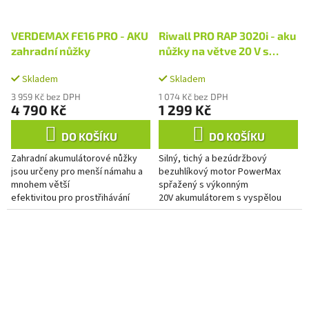
VERDEMAX FE16 PRO - AKU
Riwall PRO RAP 3020i - aku
zahradní nůžky
nůžky na větve 20 V s
bezuhlíkovým motorem
Skladem
Skladem
(bez baterie a nabíječky)
3 959 Kč bez DPH
1 074 Kč bez DPH
4 790 Kč
1 299 Kč
DO KOŠÍKU
DO KOŠÍKU
Zahradní akumulátorové nůžky
Silný, tichý a bezúdržbový
jsou určeny pro menší námahu a
bezuhlíkový motor PowerMax
mnohem větší
spřažený s výkonným
efektivitou pro prostřihávání
20V akumulátorem s vyspělou
ovocných stromů , keřů, vinic...
elektronikou a ochrannou
jednotlivých článků při nabíjení....