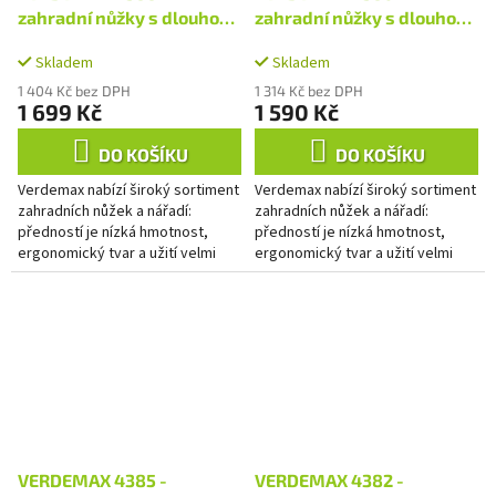
zahradní nůžky s dlouhou
zahradní nůžky s dlouhou
násadou
násadou - teleskopické
Skladem
Skladem
1 404 Kč bez DPH
1 314 Kč bez DPH
1 699 Kč
1 590 Kč
DO KOŠÍKU
DO KOŠÍKU
Verdemax nabízí široký sortiment
Verdemax nabízí široký sortiment
zahradních nůžek a nářadí:
zahradních nůžek a nářadí:
předností je nízká hmotnost,
předností je nízká hmotnost,
ergonomický tvar a užití velmi
ergonomický tvar a užití velmi
kvalitních materiálů.
kvalitních materiálů.
VERDEMAX 4385 -
VERDEMAX 4382 -