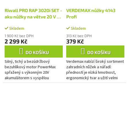
Riwall PRO RAP 3020i SET -
VERDEMAX nůžky 4143
aku nůžky na větve 20 V s
Profi
bezuhlíkovým motorem +
Skladem
Skladem
2Ah baterie + nabíječka
1 900 Kč bez DPH
313 Kč bez DPH
2 299 Kč
379 Kč
DO KOŠÍKU
DO KOŠÍKU
Silný, tichý a bezúdržbový
Verdemax nabízí široký sortiment
bezuhlíkový motor PowerMax
zahradních nůžek a nářadí:
spřažený s výkonným 20V
předností je nízká hmotnost,
akumulátorem s vyspělou
ergonomický tvar a užití velmi
elektronikou a ochrannou
kvalitních materiálů. Díky svému
jednotlivých článků při nabíjení. V
praktickému a líbivému...
balení...