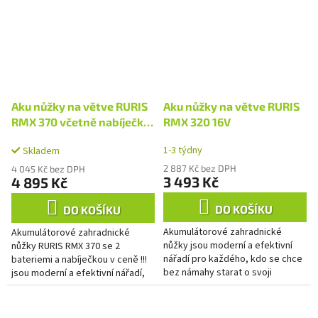
Aku nůžky na větve RURIS
Aku nůžky na větve RURIS
RMX 370 včetně nabíječky
RMX 320 16V
a 2ks baterií
1-3 týdny
Skladem
2 887 Kč bez DPH
4 045 Kč bez DPH
3 493 Kč
4 895 Kč
DO KOŠÍKU
DO KOŠÍKU
Akumulátorové zahradnické
Akumulátorové zahradnické
nůžky jsou moderní a efektivní
nůžky RURIS RMX 370 se 2
nářadí pro každého, kdo se chce
bateriemi a nabíječkou v ceně !!!
bez námahy starat o svoji
jsou moderní a efektivní nářadí,
zahradu.
ideální pro každého, kdo se chce
bez námahy starat o...