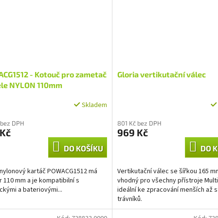
CG1512 - Kotouč pro zametač
Gloria vertikutační válec
ele NYLON 110mm
Skladem
 bez DPH
801 Kč bez DPH
 Kč
969 Kč
DO KOŠÍKU
DO K
 nylonový kartáč POWACG1512 má
Vertikutační válec se šířkou 165 m
 110 mm a je kompatibilní s
vhodný pro všechny přístroje Mult
ickými a bateriovými...
ideální ke zpracování menších až 
trávníků.