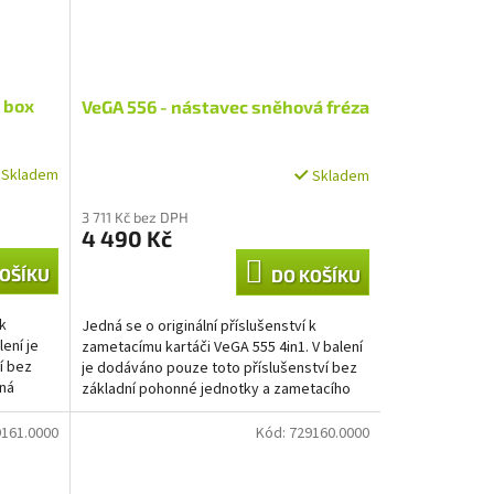
 box
VeGA 556 - nástavec sněhová fréza
Skladem
Skladem
3 711 Kč bez DPH
4 490 Kč
OŠÍKU
DO KOŠÍKU
 k
Jedná se o originální příslušenství k
ení je
zametacímu kartáči VeGA 555 4in1. V balení
í bez
je dodáváno pouze toto příslušenství bez
nná
základní pohonné jednotky a zametacího
kartáče, pohonná...
161.0000
Kód:
729160.0000