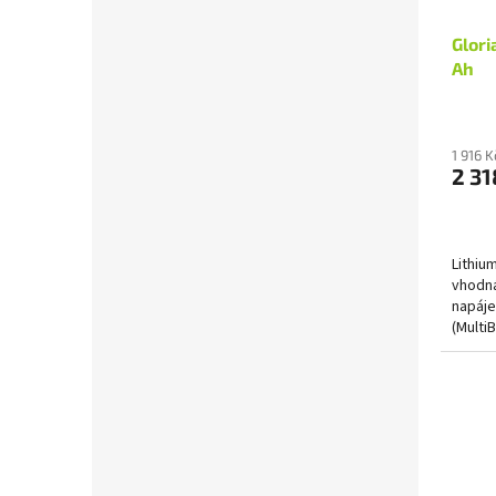
Glori
Ah
1 916 
2 31
Lithiu
vhodná
napáje
(Multi
18V), s