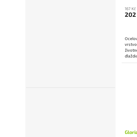
167 Kč
202
Ocelov
vrstvo
životn
dlaždi
MultiBr
Glori