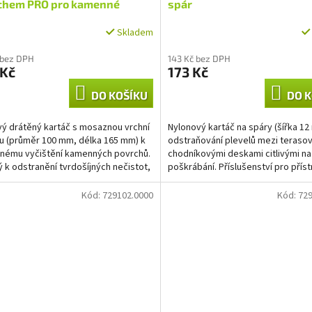
chem PRO pro kamenné
spár
chy
Skladem
 bez DPH
143 Kč bez DPH
 Kč
173 Kč
DO KOŠÍKU
DO K
ý drátěný kartáč s mosaznou vrchní
Nylonový kartáč na spáry (šířka 12
u (průměr 100 mm, délka 165 mm) k
odstraňování plevelů mezi teraso
nému vyčištění kamenných povrchů.
chodníkovými deskami citlivými na
 k odstranění tvrdošíjných nečistot,
poškrábání. Příslušenství pro příst
ou...
MultiBrush a WeedBrush.
Kód:
729102.0000
Kód:
729