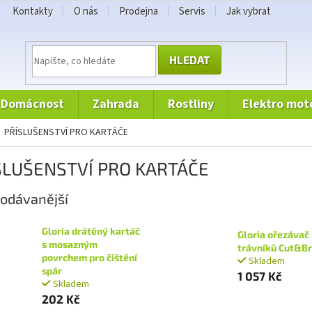
Kontakty
O nás
Prodejna
Servis
Jak vybrat
HLEDAT
domácnost
zahrada
rostliny
elektro mot
PŘÍSLUŠENSTVÍ PRO KARTÁČE
SLUŠENSTVÍ PRO KARTÁČE
odávanější
Gloria drátěný kartáč
Gloria ořezávač
s mosazným
trávníků Cut&B
povrchem pro čištění
Skladem
spár
1 057 Kč
Skladem
202 Kč