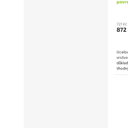
povr
povr
721 Kč
872
Ocelov
vrstvo
důklad
Vhodný
jako js