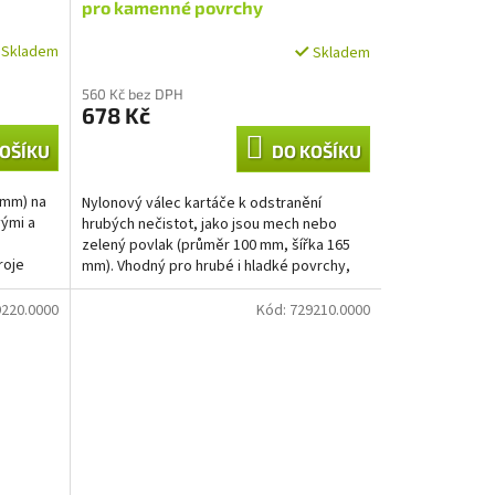
pro kamenné povrchy
Skladem
Skladem
560 Kč bez DPH
678 Kč
OŠÍKU
DO KOŠÍKU
 mm) na
Nylonový válec kartáče k odstranění
vými a
hrubých nečistot, jako jsou mech nebo
zelený povlak (průměr 100 mm, šířka 165
roje
mm). Vhodný pro hrubé i hladké povrchy,
nevhodný pro povrchy...
220.0000
Kód:
729210.0000