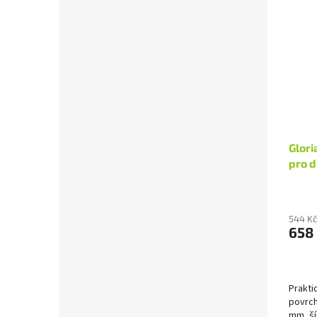
Glori
pro 
544 Kč
658
Prakti
povrch
mm, ší