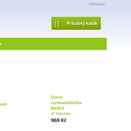
Přihlášení
NÁKUPNÍ
Prázdný košík
KOŠÍK
o
Gloria
rychlonabíječka
rush
BOSCH
Skladem
969 Kč