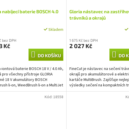
a nabíjecí baterie BOSCH 4.0
Gloria nástavec na zastřiho
trávníků a okrajů
Skladem
Kč bez DPH
1 675 Kč bez DPH
8 Kč
2 027 Kč
DO KOŠÍKU
DO K
m-iontová baterie BOSCH 18 V / 4.0 Ah,
FineCut je nástavec na sečení tráv
 pro všechny přístroje GLORIA
okrajů pro akumulátorové a elektr
né 18 V akumulátory BOSCH
kartáče MultiBrush. Zajišťuje nejle
Brush li-on, WeedBrush li-on a MultiJet
výsledky sečení na kompaktních tr
tejně jako...
Se šířkou sečení...
Kód:
18558
K