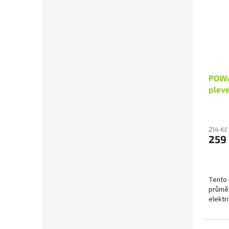
POWA
plev
214 Kč
259
Tento
průměr
elektr