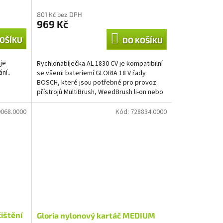
801 Kč bez DPH
969 Kč
OŠÍKU
DO KOŠÍKU
je
Rychlonabíječka AL 1830 CV je kompatibilní
ání..
se všemi bateriemi GLORIA 18 V řady
BOSCH, které jsou potřebné pro provoz
přístrojů MultiBrush, WeedBrush li-on nebo
MultiJet 18V....
068.0000
Kód:
728834.0000
čištění
Gloria nylonový kartáč MEDIUM