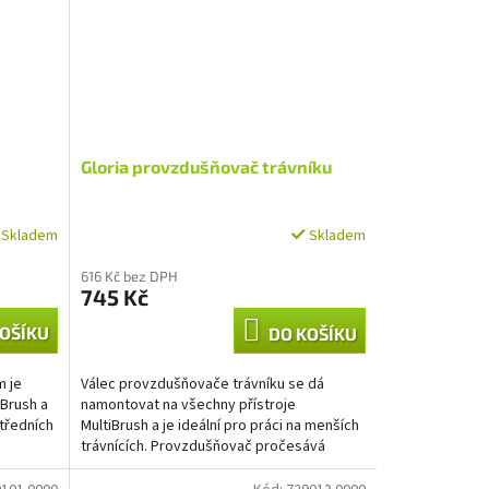
Gloria provzdušňovač trávníku
Skladem
Skladem
616 Kč bez DPH
745 Kč
OŠÍKU
DO KOŠÍKU
m je
Válec provzdušňovače trávníku se dá
iBrush a
namontovat na všechny přístroje
středních
MultiBrush a je ideální pro práci na menších
trávnících. Provzdušňovač pročesává
trávník svými hroty z...