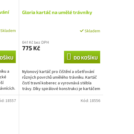
vání
Gloria kartáč na umělé trávníky
Skladem
Skladem
641 Kč bez DPH
775 Kč
OŠÍKU
DO KOŠÍKU
níku a
Nylonový kartáč pro čištění a ošetřování
ické
různých povrchů umělého trávníku. Kartáč
pší
čistí travní koberec a vyrovnává stébla
ávnících.
trávy. Díky spirálové konstrukci je kartáčem
zajištěno...
ód:
18557
Kód:
18556