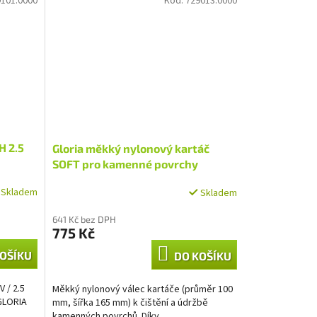
101.0000
Kód:
729013.0000
H 2.5
Gloria měkký nylonový kartáč
SOFT pro kamenné povrchy
Skladem
Skladem
641 Kč bez DPH
775 Kč
OŠÍKU
DO KOŠÍKU
 / 2.5
Měkký nylonový válec kartáče (průměr 100
 GLORIA
mm, šířka 165 mm) k čištění a údržbě
kamenných povrchů. Díky