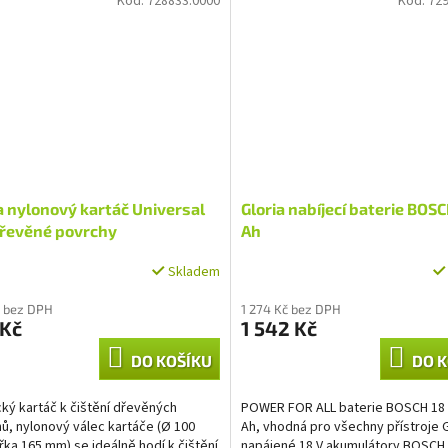
Kód:
728833.0000
Kód:
729
a nylonový kartáč Universal
Gloria nabíjecí baterie BOSC
dřevěné povrchy
Ah
Skladem
 bez DPH
1 274 Kč bez DPH
 Kč
1 542 Kč
DO KOŠÍKU
DO K
cký kartáč k čištění dřevěných
POWER FOR ALL baterie BOSCH 18 V
ů, nylonový válec kartáče (Ø 100
Ah, vhodná pro všechny přístroje
řka 165 mm) se ideálně hodí k čištění
napájené 18 V akumulátory BOSCH