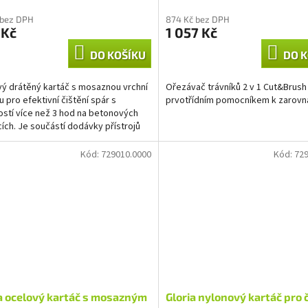
 bez DPH
874 Kč bez DPH
 Kč
1 057 Kč
DO KOŠÍKU
DO K
ý drátěný kartáč s mosaznou vrchní
Ořezávač trávníků 2 v 1 Cut&Brush 
u pro efektivní čištění spár s
prvotřídním pomocníkem k zarovn
ostí více než 3 hod na betonových
cích. Je součástí dodávky přístrojů
ush a...
Kód:
729010.0000
Kód:
729
a ocelový kartáč s mosazným
Gloria nylonový kartáč pro 