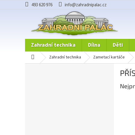
Přejít
493 620 976
info@zahradnipalac.cz
na
obsah
zahradní technika
dílna
děti
domů
zahradní technika
zametací kartáče
P
PŘÍ
o
s
Nejpr
t
r
a
n
n
í
p
a