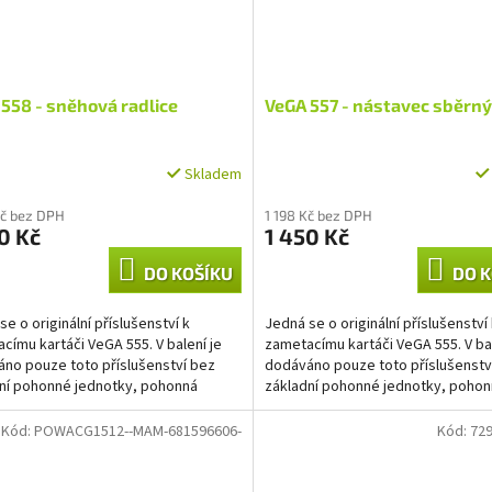
558 - sněhová radlice
VeGA 557 - nástavec sběrný
Skladem
Kč bez DPH
1 198 Kč bez DPH
0 Kč
1 450 Kč
DO KOŠÍKU
DO K
se o originální příslušenství k
Jedná se o originální příslušenství
címu kartáči VeGA 555. V balení je
zametacímu kartáči VeGA 555. V bal
no pouze toto příslušenství bez
dodáváno pouze toto příslušenstv
ní pohonné jednotky, pohonná
základní pohonné jednotky, poho
ka VeGA 555 není...
jednotka VeGA 555 není...
Kód:
POWACG1512--MAM-681596606-
Kód:
729