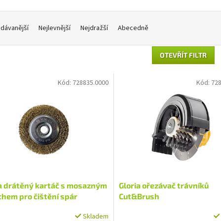
dávanější
Nejlevnější
Nejdražší
Abecedně
OTEVŘÍT FILTR
Kód:
728835.0000
Kód:
728
ia drátěný kartáč s mosazným
Gloria ořezávač trávníků
hem pro čištění spár
Cut&Brush
Skladem