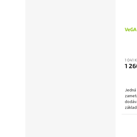
VeGA 
1 041 
1 26
Jedná 
zameta
dodává
základ
jednot