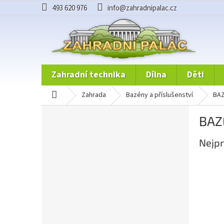
Přejít
493 620 976
info@zahradnipalac.cz
na
obsah
zahradní technika
dílna
děti
domů
zahrada
bazény a příslušenství
BA
P
BAZ
o
s
Nejpr
t
r
a
n
n
í
p
a