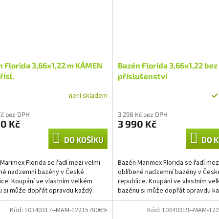
n Florida 3,66x1,22 m KÁMEN
Bazén Florida 3,66x1,22 bez
řísl.
příslušenství
není skladem
Kč bez DPH
3 298 Kč bez DPH
90 Kč
3 990 Kč
DO KOŠÍKU
DO K
Marimex Florida se řadí mezi velmi
Bazén Marimex Florida se řadí mez
né nadzemní bazény v České
oblíbené nadzemní bazény v Česk
ice. Koupání ve vlastním velkém
republice. Koupání ve vlastním ve
 si může dopřát opravdu každý.
bazénu si může dopřát opravdu ka
m benefitem bazénu...
Hlavním benefitem bazénu...
Kód:
10340317--MAM-1221578069-
Kód:
10340319--MAM-122