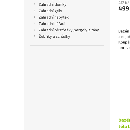
412 Kč
zahradní domky
499
zahradní grily
zahradní nábytek
zahradní nářadí
zahradní přístřešky,pergoly,altány
Bazén 
žebříky a schůdky
a nejo
Koupán
opravd
nízká c
bazén
tělo 