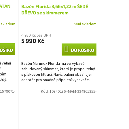
RATAN
Bazén Florida 3,66x1,22 m ŠEDÉ
DŘEVO se skimmerem
í skladem
není skladem
4 950 Kč bez DPH
5 990 Kč
OŠÍKU
DO KOŠÍKU
i velmi
Bazén Marimex Florida má ve výbavě
é
zabudovaný skimmer, který je propojitelný
lkém
s pískovou filtrací. Navíc balení obsahuje i
ždý.
adaptér pro snadné připojení vysavače.
1578071-
Kód:
10340236--MAM-334861355-