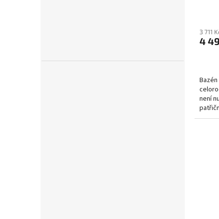
3 711 
4 4
Bazén 
celoro
není nu
patřič
koupac