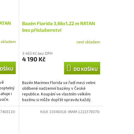
RATAN
Bazén Florida 3,66x1,22 m RATAN
bez příslušenství
í skladem
není skladem
3 463 Kč bez DPH
4 190 Kč
OŠÍKU
DO KOŠÍKU
avě
Bazén Marimex Florida se řadí mezi velmi
ojitelný
oblíbené nadzemní bazény v České
sahuje i
republice. Koupání ve vlastním velkém
vače.
bazénu si může dopřát opravdu každý.
Hlavním benefitem bazénu...
7403133-
Kód:
10340318--MAM-1221578070-