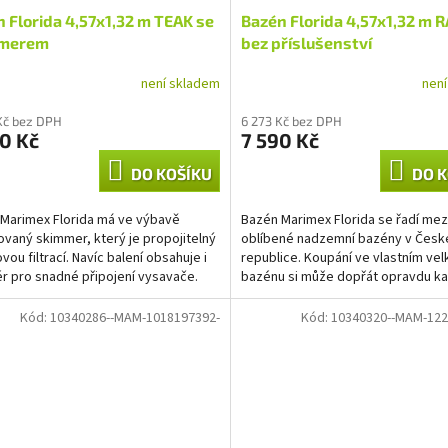
 Florida 4,57x1,32 m TEAK se
Bazén Florida 4,57x1,32 m 
merem
bez příslušenství
není skladem
nen
Kč bez DPH
6 273 Kč bez DPH
0 Kč
7 590 Kč
DO KOŠÍKU
DO K
Marimex Florida má ve výbavě
Bazén Marimex Florida se řadí mez
vaný skimmer, který je propojitelný
oblíbené nadzemní bazény v Česk
vou filtrací. Navíc balení obsahuje i
republice. Koupání ve vlastním ve
r pro snadné připojení vysavače.
bazénu si může dopřát opravdu ka
Hlavním benefitem bazénu...
Kód:
10340286--MAM-1018197392-
Kód:
10340320--MAM-122