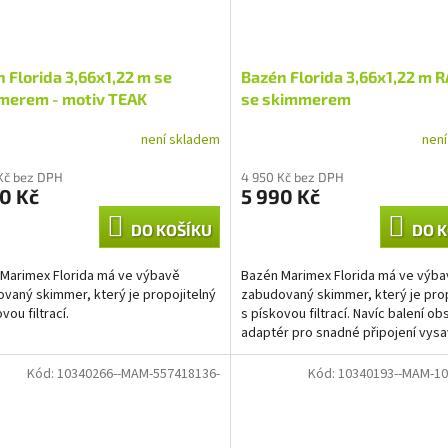
 Florida 3,66x1,22 m se
Bazén Florida 3,66x1,22 m 
merem - motiv TEAK
se skimmerem
není skladem
nen
Kč bez DPH
4 950 Kč bez DPH
0 Kč
5 990 Kč
DO KOŠÍKU
DO K
Marimex Florida má ve výbavě
Bazén Marimex Florida má ve výb
vaný skimmer, který je propojitelný
zabudovaný skimmer, který je prop
vou filtrací.
s pískovou filtrací. Navíc balení ob
adaptér pro snadné připojení vysa
Kód:
10340266--MAM-557418136-
Kód:
10340193--MAM-10