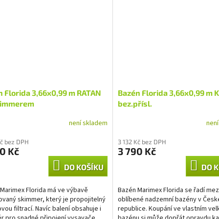
 Florida 3,66x0,99 m RATAN
Bazén Florida 3,66x0,99 m
kimmerem
bez.přísl.
není skladem
nen
Kč bez DPH
3 132 Kč bez DPH
0 Kč
3 790 Kč
DO KOŠÍKU
DO K
Marimex Florida má ve výbavě
Bazén Marimex Florida se řadí mez
vaný skimmer, který je propojitelný
oblíbené nadzemní bazény v Česk
vou filtrací. Navíc balení obsahuje i
republice. Koupání ve vlastním ve
r pro snadné připojení vysavače.
bazénu si může dopřát opravdu ka