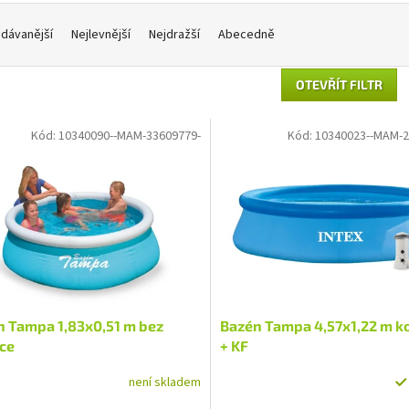
dávanější
Nejlevnější
Nejdražší
Abecedně
OTEVŘÍT FILTR
Kód:
10340090--MAM-33609779-
Kód:
10340023--MAM-2
n Tampa 1,83x0,51 m bez
Bazén Tampa 4,57x1,22 m k
ace
+ KF
není skladem