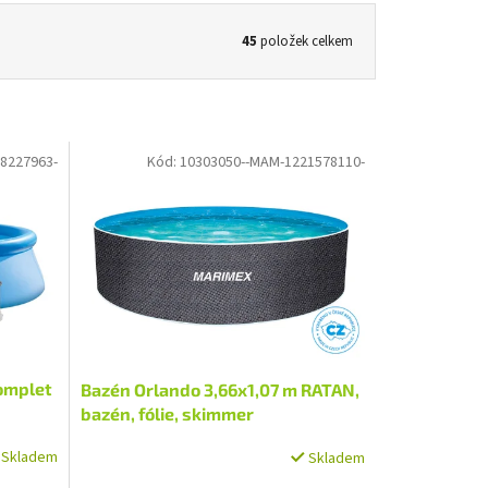
45
položek celkem
8227963-
Kód:
10303050--MAM-1221578110-
omplet
Bazén Orlando 3,66x1,07 m RATAN,
bazén, fólie, skimmer
Skladem
Skladem