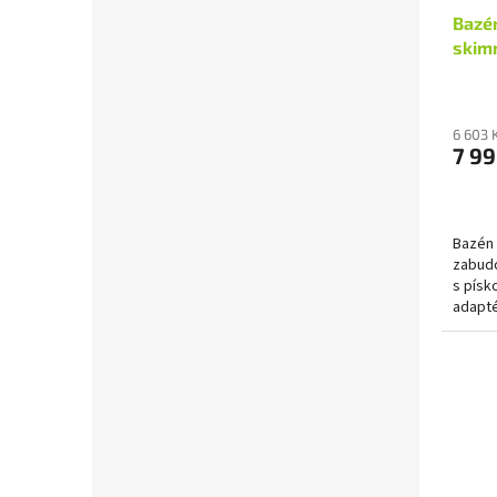
Bazén
skim
6 603 
7 99
Bazén 
zabudo
s písko
adapté