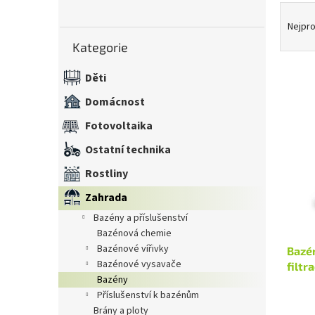
Ř
n
a
e
Nejpro
Přeskočit
z
l
Kategorie
kategorie
e
n
Děti
í
V
Domácnost
p
ý
r
Fotovoltaika
p
o
i
d
Ostatní technika
s
u
Rostliny
p
k
r
t
Zahrada
o
ů
bazény a příslušenství
d
bazénová chemie
u
bazénové vířivky
Bazé
k
bazénové vysavače
filtr
t
bazény
ů
příslušenství k bazénům
brány a ploty