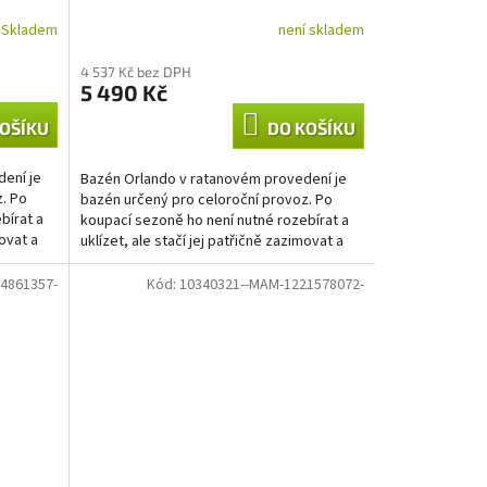
Skladem
není skladem
4 537 Kč bez DPH
5 490 Kč
OŠÍKU
DO KOŠÍKU
ení je
Bazén Orlando v ratanovém provedení je
. Po
bazén určený pro celoroční provoz. Po
bírat a
koupací sezoně ho není nutné rozebírat a
movat a
uklízet, ale stačí jej patřičně zazimovat a
další rok před...
4861357-
Kód:
10340321--MAM-1221578072-