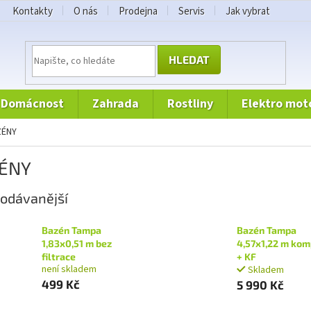
Kontakty
O nás
Prodejna
Servis
Jak vybrat
HLEDAT
domácnost
zahrada
rostliny
elektro mot
ZÉNY
ÉNY
odávanější
Bazén Tampa
Bazén Tampa
1,83x0,51 m bez
4,57x1,22 m kom
filtrace
+ KF
není skladem
Skladem
499 Kč
5 990 Kč