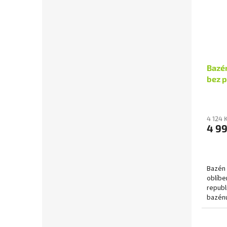
Bazé
bez p
4 124 
4 9
Bazén 
oblíbe
republ
bazénu
Hlavní