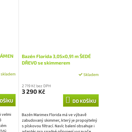
 KÁMEN
Bazén Florida 3,05x0,91 m ŠEDÉ
DŘEVO se skimmerem
í skladem
Skladem
2 719 Kč bez DPH
3 290 Kč
OŠÍKU
DO KOŠÍKU
i velmi
Bazén Marimex Florida má ve výbavě
é
zabudovaný skimmer, který je propojitelný
lkém
s pískovou filtrací. Navíc balení obsahuje i
ždý.
adaptér pro snadné připojení vysavače.