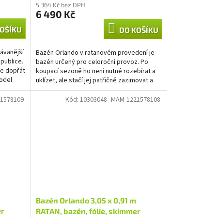
5 364 Kč bez DPH
6 490 Kč
OŠÍKU
DO KOŠÍKU
ávanější
Bazén Orlando v ratanovém provedení je
publice.
bazén určený pro celoroční provoz. Po
že dopřát
koupací sezoně ho není nutné rozebírat a
odel
uklízet, ale stačí jej patřičně zazimovat a
další rok před...
1578109-
Kód:
10303048--MAM-1221578108-
Bazén Orlando 3,05 x 0,91 m
er
RATAN, bazén, fólie, skimmer