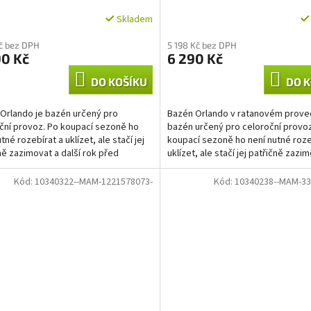
Skladem
Kč bez DPH
5 198 Kč bez DPH
90 Kč
6 290 Kč
DO KOŠÍKU
DO K
Orlando je bazén určený pro
Bazén Orlando v ratanovém proved
ční provoz. Po koupací sezoně ho
bazén určený pro celoroční provoz
tné rozebírat a uklízet, ale stačí jej
koupací sezoně ho není nutné roze
ně zazimovat a další rok před
uklízet, ale stačí jej patřičně zazi
í sezonou...
další rok před...
Kód:
10340322--MAM-1221578073-
Kód:
10340238--MAM-33