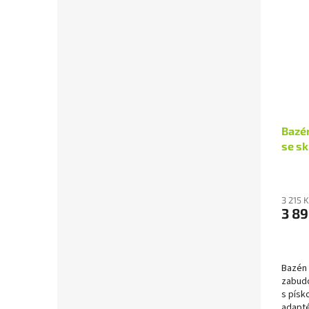
Bazén
se s
3 215 
3 89
Bazén 
zabudo
s písko
adapté