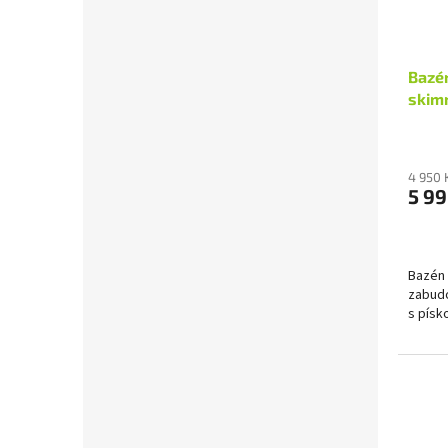
Bazén
skim
4 950 
5 99
Bazén 
zabudo
s písko