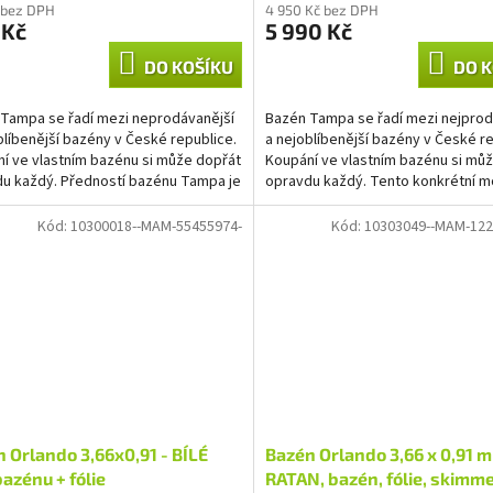
 bez DPH
4 950 Kč bez DPH
 Kč
5 990 Kč
DO KOŠÍKU
DO K
Tampa se řadí mezi neprodávanější
Bazén Tampa se řadí mezi nejprod
blíbenější bazény v České republice.
a nejoblíbenější bazény v České re
í ve vlastním bazénu si může dopřát
Koupání ve vlastním bazénu si mů
u každý. Předností bazénu Tampa je
opravdu každý. Tento konkrétní m
ena,...
poskytne velký...
Kód:
10300018--MAM-55455974-
Kód:
10303049--MAM-122
 Orlando 3,66x0,91 - BÍLÉ
Bazén Orlando 3,66 x 0,91 m
bazénu + fólie
RATAN, bazén, fólie, skimm