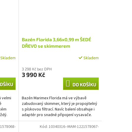
Bazén Florida 3,66x0,99 m ŠEDÉ
DŘEVO se skimmerem
Skladem
Skladem
3 298 Kč bez DPH
3 990 Kč
OŠÍKU
DO KOŠÍKU
i velmi
Bazén Marimex Florida má ve výbavě
é
zabudovaný skimmer, který je propojitelný
lkém
s pískovou filtrací. Navíc balení obsahuje i
ždý.
adaptér pro snadné připojení vysavače.
1578068-
Kód:
10340316--MAM-1221578067-