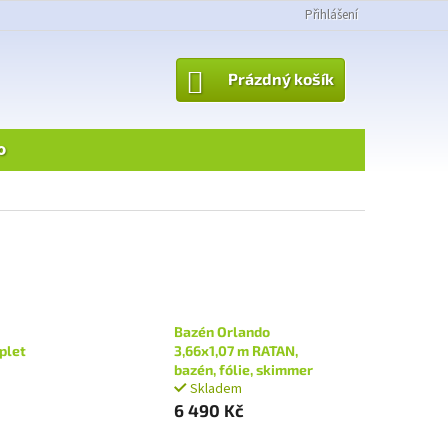
Přihlášení
NÁKUPNÍ
Prázdný košík
KOŠÍK
o
Bazén Orlando
plet
3,66x1,07 m RATAN,
bazén, fólie, skimmer
Skladem
6 490 Kč