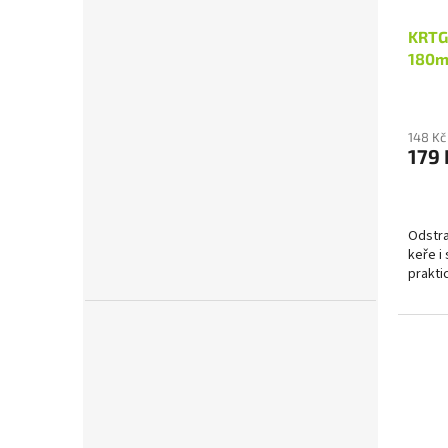
KRTGR
180m
148 Kč
179 
Odstra
keře i
praktic