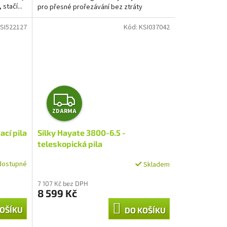
 stačí...
pro přesné prořezávání bez ztráty
výkonu. S...
SI522127
Kód:
KSI037042
Z
ZDARMA
D
ací pila
Silky Hayate 3800-6.5 -
A
teleskopická pila
R
dostupné
Skladem
M
7 107 Kč bez DPH
8 599 Kč
A
OŠÍKU
DO KOŠÍKU