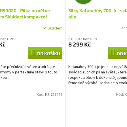
D
50020 - Pilka na větve
Silky Katanaboy 700-4 - skl
A
m Skládací kompaktní
pila
R
ne
Skladem
M
 bez DPH
6 859 Kč bez DPH
Kč
8 299 Kč
A
DO KOŠÍKU
DO K
ňte přečnívající větve a udržujte
Katanaboy 700-4 je jedna z největš
 stromy v perfektním stavu s touto
skládací ručních pil na světě, která
kou...
respekt a obdiv k dokonalé japon
řemeslné výrobě. Jedná se o evolu
prověřeného modelu...
Kód:
KSI757027
Kód:
K