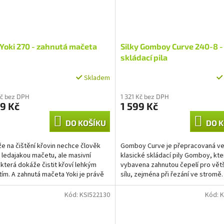
 Yoki 270 - zahnutá mačeta
Silky Gomboy Curve 240-8 -
skládací pila
Skladem
Kč bez DPH
1 321 Kč bez DPH
9 Kč
1 599 Kč
DO KOŠÍKU
DO K
že na čištění křovin nechce člověk
Gomboy Curve je přepracovaná v
k ledajakou mačetu, ale masivní
klasické skládací pily Gomboy, kte
 která dokáže čistit křoví lehkým
vybavena zahnutou čepelí pro vět
tím. A zahnutá mačeta Yoki je právě
sílu, zejména při řezání ve stromě.
konalým...
lehké konstrukci...
Kód:
KSI522130
Kód:
K