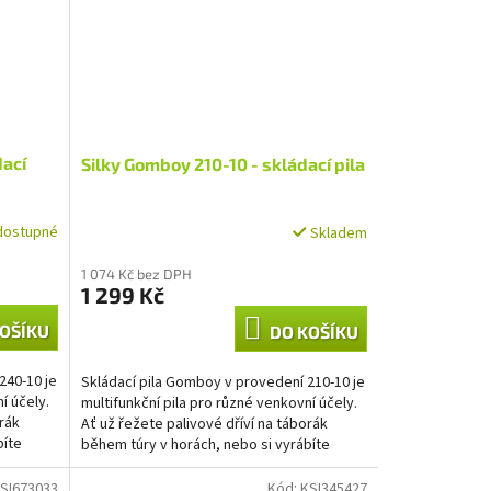
dací
Silky Gomboy 210-10 - skládací pila
dostupné
Skladem
1 074 Kč bez DPH
1 299 Kč
OŠÍKU
DO KOŠÍKU
240-10 je
Skládací pila Gomboy v provedení 210-10 je
í účely.
multifunkční pila pro různé venkovní účely.
orák
Ať už řežete palivové dříví na táborák
bíte
během túry v horách, nebo si vyrábíte
závěs na...
SI673033
Kód:
KSI345427