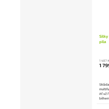
Silky
pila
1 487 
1 79
Skláda
multif
Ať už 
během 
závěs n