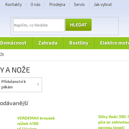
Kontakty
O nás
Prodejna
Servis
Jak vybrat
HLEDAT
domácnost
zahrada
rostliny
elektro mot
OŽE
KY A NOŽE
příslušenství k
pilkám
odávanější
Silky Ibuki 390-5
VERDEMAX brousek
pila se zahnutou
nůžek 4198
pevnou čepelí
Skladem