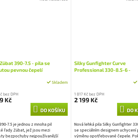
 Zübat 390-7.5 - pila se
Silky Gunfighter Curve
utou pevnou čepelí
Professional 330-8.5-6 -
prořezávací pila
Skladem
Kč bez DPH
1 817 Kč bez DPH
9 Kč
2 199 Kč
DO KOŠÍKU
DO K
390-7.5 je jednou z mnoha pil
Nová lehká pila Silky Gunfighter 33
ké řady Zübat, jež jsou mezi
se speciálním designem uchycení 
sty bezpochyby nejpoužívanější
výměnu opotřebované čepele. Po