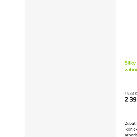
Silky
zahn
1 983 
2 39
Zübat 
ikonic
arbori