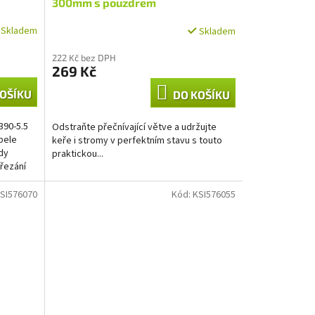
300mm s pouzdrem
Skladem
Skladem
222 Kč bez DPH
269 Kč
OŠÍKU
DO KOŠÍKU
390-5.5
Odstraňte přečnívající větve a udržujte
pele
keře i stromy v perfektním stavu s touto
dy
praktickou...
 řezání
SI576070
Kód:
KSI576055