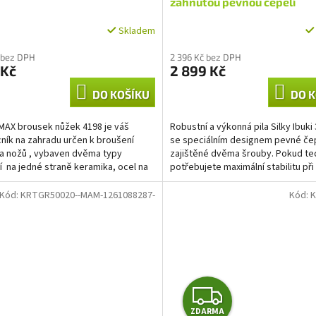
zahnutou pevnou čepelí
Skladem
 bez DPH
2 396 Kč bez DPH
 Kč
2 899 Kč
DO KOŠÍKU
DO K
AX brousek nůžek 4198 je váš
Robustní a výkonná pila Silky Ibuki 
ík na zahradu určen k broušení
se speciálním designem pevné če
a nožů , vybaven dvěma typy
zajištěné dvěma šrouby. Pokud te
í na jedné straně keramika, ocel na
potřebujete maximální stabilitu při
 druhé pro...
těch nejsilnějších...
Kód:
KRTGR50020--MAM-1261088287-
Kód:
K
Z
ZDARMA