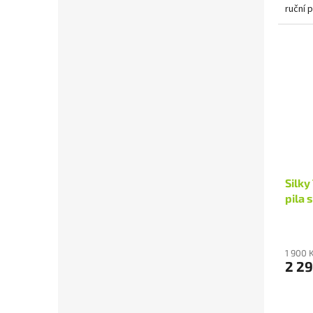
ruční 
výkonn
Silky
pila 
1 900 
2 29