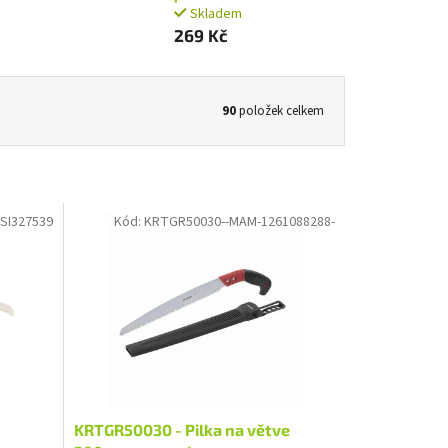
Skladem
269 Kč
90
položek celkem
SI327539
Kód:
KRTGR50030--MAM-1261088288-
KRTGR50030 - Pilka na větve