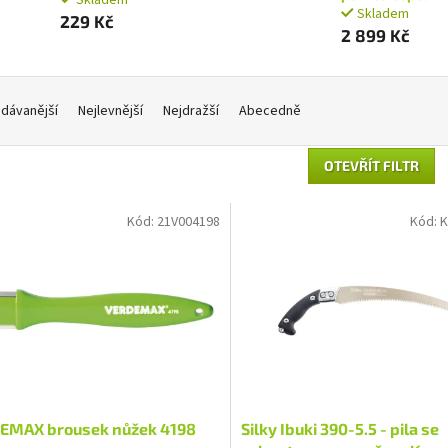
Skladem
229 Kč
2 899 Kč
dávanější
Nejlevnější
Nejdražší
Abecedně
OTEVŘÍT FILTR
Kód:
21V004198
Kód:
K
EMAX brousek nůžek 4198
Silky Ibuki 390-5.5 - pila se