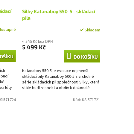
ádací
Silky Katanaboy 550-5 - skládací
pila
dostupné
Skladem
4 545 Kč bez DPH
5 499 Kč
OŠÍKU
DO KOŠÍKU
ích
Katanaboy 550-5 je evoluce nejmenší
 budí
skládací pily Katanaboy 500-5 z vrcholné
ské
série skládacích pil společnosti Silky, která
ci léty
stále budí respekt a obdiv k dokonalé
japonské...
SI571724
Kód:
KSI571721