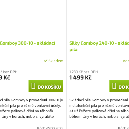
 Gomboy 300-10 - skládací
Silky Gomboy 240-10 - sklá
pila
ne
Skladem
Kč bez DPH
1 239 Kč bez DPH
9 Kč
1 499 Kč
DO KOŠÍKU
DO K
cí pila Gomboy v provedení 300-10 je
Skládací pila Gomboy v provedení 
unkční pila pro různé venkovní účely.
multifunkční pila pro různé venkovn
řežete palivové dříví na táborák
Ať už řežete palivové dříví na táb
túry v horách, nebo si vyrábíte
během túry v horách, nebo si vyrá
a...
závěs na...
Kód:
KSI327039
Kód:
K