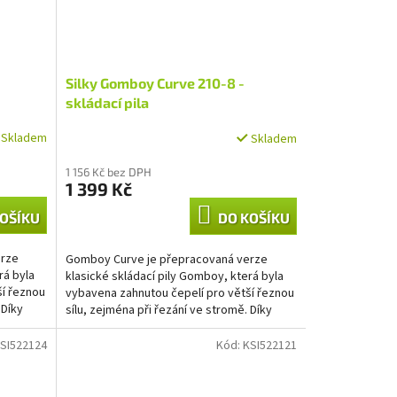
Silky Gomboy Curve 210-8 -
skládací pila
Skladem
Skladem
1 156 Kč bez DPH
1 399 Kč
OŠÍKU
DO KOŠÍKU
erze
Gomboy Curve je přepracovaná verze
rá byla
klasické skládací pily Gomboy, která byla
ší řeznou
vybavena zahnutou čepelí pro větší řeznou
 Díky
sílu, zejména při řezání ve stromě. Díky
lehké konstrukci...
SI522124
Kód:
KSI522121