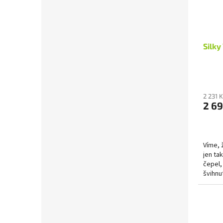
Silky
2 231 
2 69
Víme, 
jen ta
čepel,
švihnu
tím do