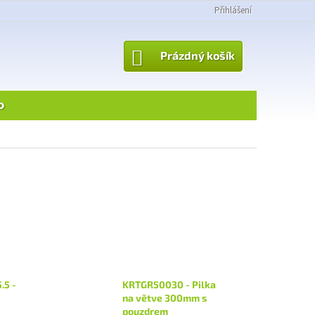
Přihlášení
NÁKUPNÍ
Prázdný košík
KOŠÍK
o
.5 -
KRTGR50030 - Pilka
na větve 300mm s
pouzdrem