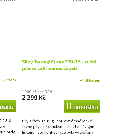
Silky Tsurugi Curve 270-7.5 - ruční
pila se zakřivenou čepelí
Skladem
Skladem
1 900 Kč bez DPH
2 299 Kč
OŠÍKU
DO KOŠÍKU
0-8.5-6
Pily z řady Tsurugi jsou extrémně lehké
pro
tažné pily s praktickým zahnutým úzkým
kud tedy
listem. Tato konfigurace byla vytvořena