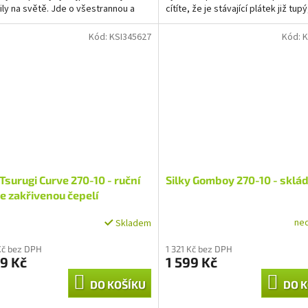
pily na světě. Jde o všestrannou a
cítíte, že je stávající plátek již tupý,
ou tažnou pilu, která...
Kód:
KSI345627
Kód:
K
 Tsurugi Curve 270-10 - ruční
Silky Gomboy 270-10 - sklád
se zakřivenou čepelí
ne
Skladem
Kč bez DPH
1 321 Kč bez DPH
9 Kč
1 599 Kč
DO KOŠÍKU
DO K