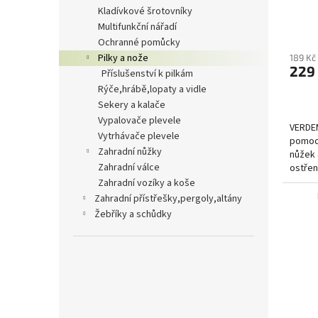
t
kladívkové šrotovníky
ů
multifunkční nářadí
ochranné pomůcky
pilky a nože
189 Kč
229
příslušenství k pilkám
rýče,hrábě,lopaty a vidle
sekery a kalače
vypalovače plevele
VERDEM
vytrhávače plevele
pomocn
zahradní nůžky
nůžek 
zahradní válce
ostřen
straně
zahradní vozíky a koše
zahradní přístřešky,pergoly,altány
žebříky a schůdky