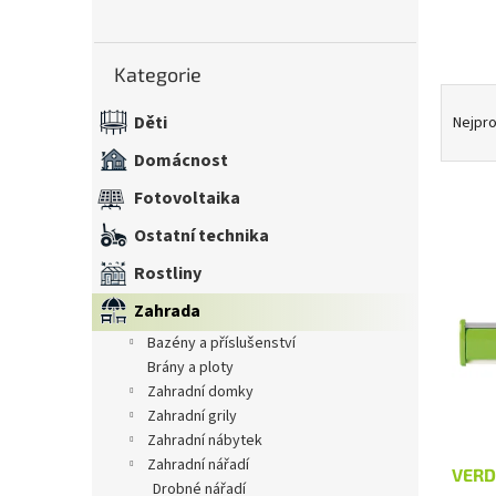
n
e
Přeskočit
l
Kategorie
kategorie
Ř
a
Děti
Nejpro
z
Domácnost
e
n
Fotovoltaika
í
V
Ostatní technika
p
ý
r
Rostliny
p
o
i
Zahrada
d
s
u
bazény a příslušenství
p
k
brány a ploty
r
t
zahradní domky
o
ů
zahradní grily
d
zahradní nábytek
u
zahradní nářadí
VERD
k
drobné nářadí