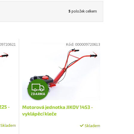
5
položek celkem
09720621
Kód:
000009720613
Z
ZDARMA
D
225 -
Motorová jednotka JIKOV 1453 -
A
vyklápěcí kleče
R
Skladem
Skladem