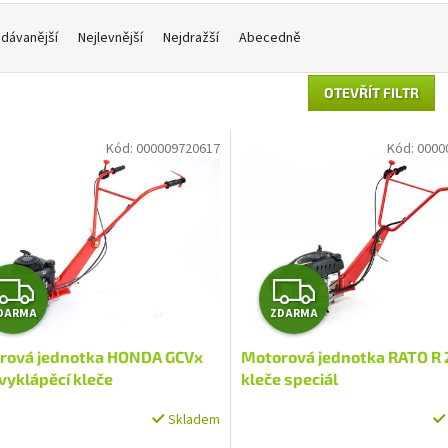
dávanější
Nejlevnější
Nejdražší
Abecedně
OTEVŘÍT FILTR
Kód:
000009720617
Kód:
0000
Z
Z
DARMA
ZDARMA
D
D
rová jednotka HONDA GCVx
Motorová jednotka RATO R 
A
A
 vyklápěcí kleče
kleče speciál
R
R
Skladem