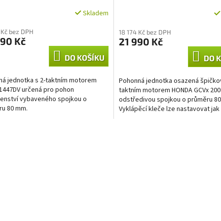
R
R
Skladem
M
M
 Kč bez DPH
18 174 Kč bez DPH
990 Kč
21 990 Kč
A
A
DO KOŠÍKU
DO 
á jednotka s 2-taktním motorem
Pohonná jednotka osazená špičko
1447DV určená pro pohon
taktním motorem HONDA GCVx 200
šenství vybaveného spojkou o
odstředivou spojkou o průměru 8
ru 80 mm.
Vyklápěcí kleče lze nastavovat jak
výškově, tak stranově, což oceníte
O
v
l
á
d
a
c
í
p
r