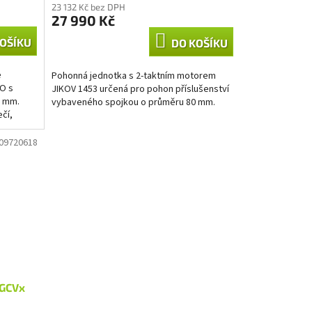
M
23 132 Kč bez DPH
27 990 Kč
A
OŠÍKU
DO KOŠÍKU
e
Pohonná jednotka s 2-taktním motorem
O s
JIKOV 1453 určená pro pohon příslušenství
0 mm.
vybaveného spojkou o průměru 80 mm.
čí,
..
09720618
 GCVx