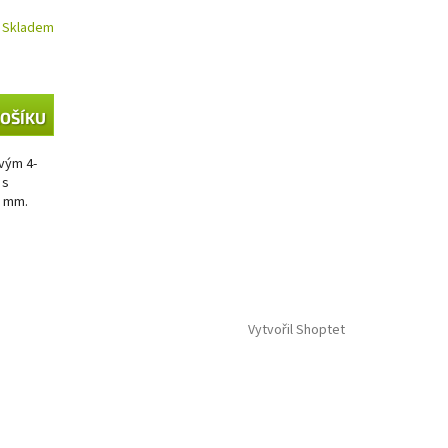
Skladem
KOŠÍKU
vým 4-
 s
0 mm.
...
Vytvořil Shoptet