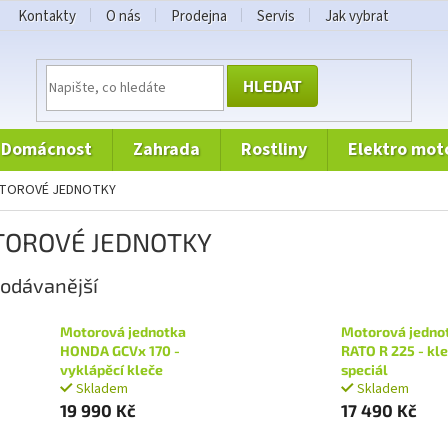
Kontakty
O nás
Prodejna
Servis
Jak vybrat
HLEDAT
domácnost
zahrada
rostliny
elektro mot
OTOROVÉ JEDNOTKY
OROVÉ JEDNOTKY
odávanější
Motorová jednotka
Motorová jedno
HONDA GCVx 170 -
RATO R 225 - kl
vyklápěcí kleče
speciál
Skladem
Skladem
19 990 Kč
17 490 Kč