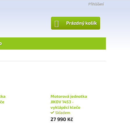
Přihlášení
NÁKUPNÍ
Prázdný košík
KOŠÍK
o
tka
Motorová jednotka
eče
JIKOV 1453 -
vyklápěcí kleče
Skladem
27 990 Kč