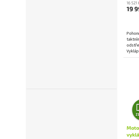
16 521
19 9
Pohonn
taktn
odstře
Vykláp
výškov
Z
Motor
vyklá