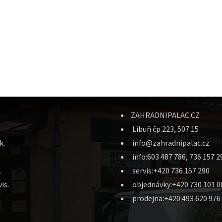
ZAHRADNIPALAC.CZ
Libuň čp.223, 507 15
k.
info@zahradnipalac.cz
info:603 487 786, 736 157 2
.
servis:+420 736 157 290
is.
objednávky:+420 730 101 0
prodejna:+420 493 620 976