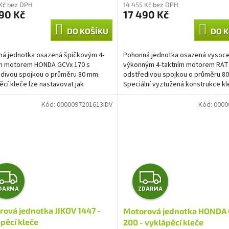
M
M
 Kč bez DPH
14 455 Kč bez DPH
90 Kč
17 490 Kč
A
A
DO KOŠÍKU
DO K
á jednotka osazená špičkovým 4-
Pohonná jednotka osazená vysoc
ím motorem HONDA GCVx 170 s
výkonným 4-taktním motorem RAT
divou spojkou o průměru 80 mm.
odstředivou spojkou o průměru 8
ěcí kleče lze nastavovat jak
Speciální vyztužená konstrukce kle
ě, tak stranově, což oceníte...
dvoubodová aretace, 5 výškových.
Kód:
0000097201613IDV
Kód:
0000
Z
Z
DARMA
ZDARMA
D
D
ová jednotka JIKOV 1447 -
Motorová jednotka HONDA
A
A
pěcí kleče
200 - vyklápěcí kleče