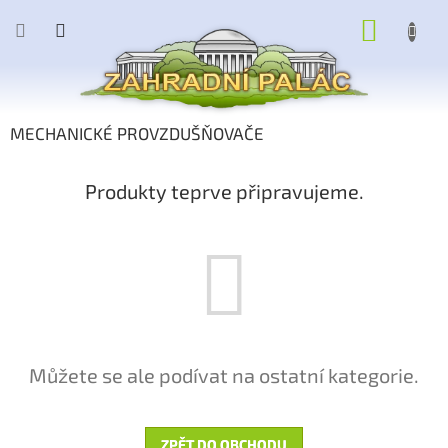
Přejít
NÁKUP
na
obsah
KOŠÍK
MECHANICKÉ PROVZDUŠŇOVAČE
Produkty teprve připravujeme.
Můžete se ale podívat na ostatní kategorie.
ZPĚT DO OBCHODU