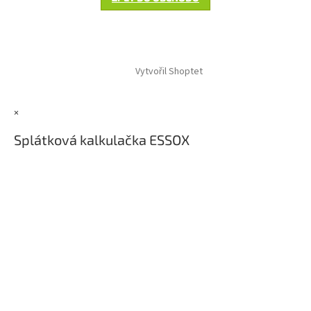
Z
á
Vytvořil Shoptet
p
a
t
×
í
Splátková kalkulačka ESSOX