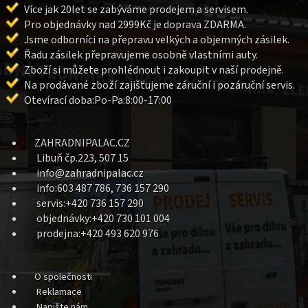
Více jak 20let se zabýváme prodejem a servisem.
Pro objednávky nad 2999Kč je doprava ZDARMA.
Jsme odborníci na přepravu velkých a objemných zásilek.
Řadu zásilek přepravujeme osobně vlastními auty.
Zboží si můžete prohlédnout i zakoupit v naší prodejně.
Na prodávané zboží zajišťujeme záruční i pozáruční servis.
Otevírací doba:Po-Pa:8:00-17:00
ZAHRADNIPALAC.CZ
Libuň čp.223, 507 15
info@zahradnipalac.cz
info:603 487 786, 736 157 290
servis:+420 736 157 290
objednávky:+420 730 101 004
prodejna:+420 493 620 976
O společnosti
Reklamace
Napište nám