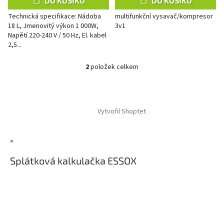
DO KOŠÍKU
DO KOŠÍKU
Technická specifikace: Nádoba
multifunkční vysavač/kompresor
18 L, Jmenovitý výkon 1 000W,
3v1
Napětí 220-240 V / 50 Hz, El. kabel
2,5...
2
položek celkem
O
v
l
Z
á
á
d
Vytvořil Shoptet
p
a
a
c
t
í
×
í
p
r
Splátková kalkulačka ESSOX
v
k
y
v
ý
p
i