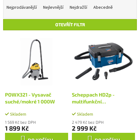
a
Nejprodávanější
Nejlevnější
Nejdražší
Abecedně
z
e
OTEVŘÍT FILTR
n
í
V
p
ý
r
p
o
i
d
s
u
p
k
r
t
o
ů
d
POWX321 - Vysavač
Scheppach HD2p -
u
suché/mokré 1 000W
multifunkční
k
vysavač/kompresor 3v1
t
Skladem
Skladem
ů
1 569 Kč bez DPH
2 479 Kč bez DPH
1 899 Kč
2 999 Kč