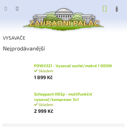
Přejít
NÁKUP
na
obsah
KOŠÍK
VYSAVAČE
Nejprodávanější
POWX321 - Vysavač suché/mokré 1 000W
Skladem
1 899 Kč
Scheppach HD2p - multifunkční
vysavač/kompresor 3v1
Skladem
2 999 Kč
Ř