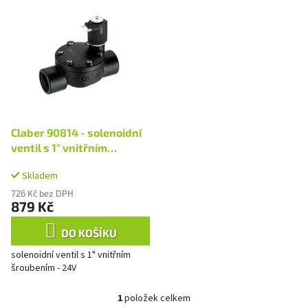
V
p
ý
r
p
o
i
d
s
u
p
k
r
t
o
ů
d
Claber 90814 - solenoidní
u
ventil s 1" vnitřním
k
šroubením - 24V
t
Skladem
ů
726 Kč bez DPH
879 Kč
DO KOŠÍKU
solenoidní ventil s 1" vnitřním
šroubením - 24V
1
položek celkem
O