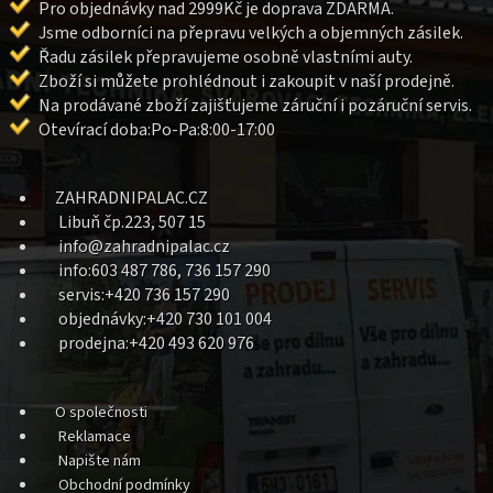
Pro objednávky nad 2999Kč je doprava ZDARMA.
Jsme odborníci na přepravu velkých a objemných zásilek.
Řadu zásilek přepravujeme osobně vlastními auty.
Zboží si můžete prohlédnout i zakoupit v naší prodejně.
Na prodávané zboží zajišťujeme záruční i pozáruční servis.
Otevírací doba:Po-Pa:8:00-17:00
ZAHRADNIPALAC.CZ
Libuň čp.223, 507 15
info@zahradnipalac.cz
info:603 487 786, 736 157 290
servis:+420 736 157 290
objednávky:+420 730 101 004
prodejna:+420 493 620 976
O společnosti
Reklamace
Napište nám
Obchodní podmínky