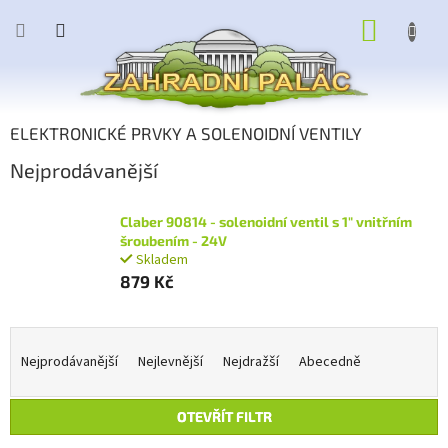
Přejít
NÁKUP
na
obsah
KOŠÍK
ELEKTRONICKÉ PRVKY A SOLENOIDNÍ VENTILY
Nejprodávanější
Claber 90814 - solenoidní ventil s 1" vnitřním
šroubením - 24V
Skladem
879 Kč
Ř
a
Nejprodávanější
Nejlevnější
Nejdražší
Abecedně
z
e
OTEVŘÍT FILTR
n
í