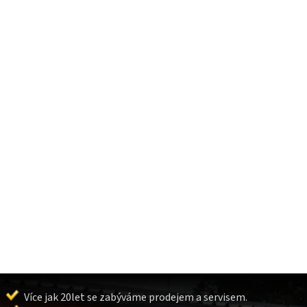
Více jak 20let se zabýváme prodejem a servisem.