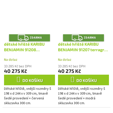
Z
Z
ZDARMA
ZDARMA
D
D
A
A
dětské hřiště KARIBU
dětské hřiště KARIBU
R
R
M
M
BENJAMIN 91208
BENJAMIN 91207 terragrau
A
A
terragrau LG2412
LG2411
Na dotaz
Na dotaz
33 285 Kč bez DPH
33 285 Kč bez DPH
40 275 Kč
40 275 Kč
DO KOŠÍKU
DO KOŠÍKU
Dětské hřiště, vnější rozměry š
Dětské hřiště, vnější rozměry š
198 x d 244 x v 309 cm, tmavě
198 x d 244 x v 309 cm, tmavě
šedé provedení + červená
šedé provedení + modrá
skluzavka 300 cm.
skluzavka 300 cm.