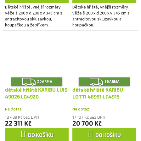
Dětské hřiště, vnější rozměry
Dětské hřiště, vnější rozměry
věže š 200 x d 200 x v 345 cm s
věže š 200 x d 200 x v 345 cm s
antracitovou skluzavkou,
antracitovou skluzavkou a
houpačkou a žebříkem.
houpačkou.
Z
Z
ZDARMA
ZDARMA
D
D
A
A
dětské hřiště KARIBU LUIS
dětské hřiště KARIBU
R
R
M
M
49026 LG4920
LOTTI 48951 LG4915
A
A
Na dotaz
Na dotaz
18 439 Kč bez DPH
17 107 Kč bez DPH
22 311 Kč
20 700 Kč
DO KOŠÍKU
DO KOŠÍKU