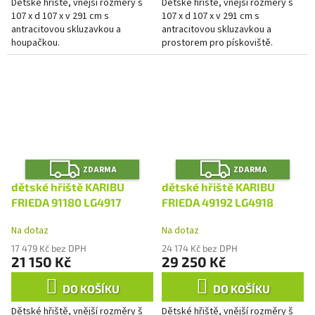
Dětské hřiště, vnější rozměry š
Dětské hřiště, vnější rozměry š
107 x d 107 x v 291 cm s
107 x d 107 x v 291 cm s
antracitovou skluzavkou a
antracitovou skluzavkou a
houpačkou.
prostorem pro pískoviště.
Z
Z
ZDARMA
ZDARMA
D
D
A
A
dětské hřiště KARIBU
dětské hřiště KARIBU
R
R
M
M
FRIEDA 91180 LG4917
FRIEDA 49192 LG4918
A
A
Na dotaz
Na dotaz
17 479 Kč bez DPH
24 174 Kč bez DPH
21 150 Kč
29 250 Kč
DO KOŠÍKU
DO KOŠÍKU
Dětské hřiště, vnější rozměry š
Dětské hřiště, vnější rozměry š