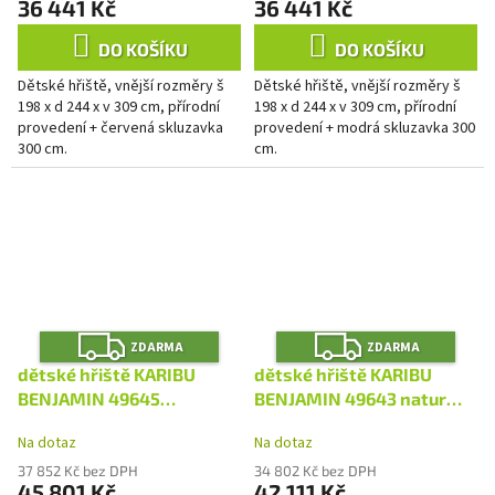
36 441 Kč
36 441 Kč
DO KOŠÍKU
DO KOŠÍKU
Dětské hřiště, vnější rozměry š
Dětské hřiště, vnější rozměry š
198 x d 244 x v 309 cm, přírodní
198 x d 244 x v 309 cm, přírodní
provedení + červená skluzavka
provedení + modrá skluzavka 300
300 cm.
cm.
Z
Z
ZDARMA
ZDARMA
D
D
A
A
dětské hřiště KARIBU
dětské hřiště KARIBU
R
R
M
M
BENJAMIN 49645
BENJAMIN 49643 natur
A
A
terragrau LG4945
LG4944
Na dotaz
Na dotaz
37 852 Kč bez DPH
34 802 Kč bez DPH
45 801 Kč
42 111 Kč