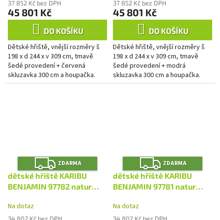
37 852 Kč bez DPH
37 852 Kč bez DPH
45 801 Kč
45 801 Kč
DO KOŠÍKU
DO KOŠÍKU
Dětské hřiště, vnější rozměry š
Dětské hřiště, vnější rozměry š
198 x d 244 x v 309 cm, tmavě
198 x d 244 x v 309 cm, tmavě
šedé provedení + červená
šedé provedení + modrá
skluzavka 300 cm a houpačka.
skluzavka 300 cm a houpačka.
Z
Z
ZDARMA
ZDARMA
D
D
A
A
dětské hřiště KARIBU
dětské hřiště KARIBU
R
R
M
M
BENJAMIN 97782 natur
BENJAMIN 97781 natur
A
A
LG4943
LG4942
Na dotaz
Na dotaz
34 802 Kč bez DPH
34 802 Kč bez DPH