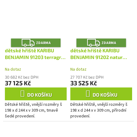
Z
Z
ZDARMA
ZDARMA
D
D
A
A
dětské hřiště KARIBU
dětské hřiště KARIBU
R
R
M
M
BENJAMIN 91203 terragrau
BENJAMIN 91202 natur
A
A
LG2410
LG2409
Na dotaz
Na dotaz
30 682 Kč bez DPH
27 707 Kč bez DPH
37 125 Kč
33 525 Kč
DO KOŠÍKU
DO KOŠÍKU
Dětské hřiště, vnější rozměry š
Dětské hřiště, vnější rozměry š
198 x d 244 x v 309 cm, tmavě
198 x d 244 x v 309 cm, přírodní
šedé provedení.
provedení.