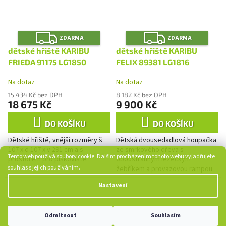
Z
Z
ZDARMA
ZDARMA
D
D
A
A
dětské hřiště KARIBU
dětské hřiště KARIBU
R
R
M
M
FRIEDA 91175 LG1850
FELIX 89381 LG1816
A
A
Na dotaz
Na dotaz
15 434 Kč bez DPH
8 182 Kč bez DPH
18 675 Kč
9 900 Kč
DO KOŠÍKU
DO KOŠÍKU
Dětské hřiště, vnější rozměry š
Dětská dvousedadlová houpačka
107 x d 107 x v 291 cm a s
ze smrkového dřeva s
Tento web používá soubory cookie. Dalším procházením tohoto webu vyjadřujete
prostorem pro pískoviště.
oboustranným lezeckým
souhlas s jejich používáním.
žebříkem a provazovou rampou.
Nastavení
Odmítnout
Souhlasím