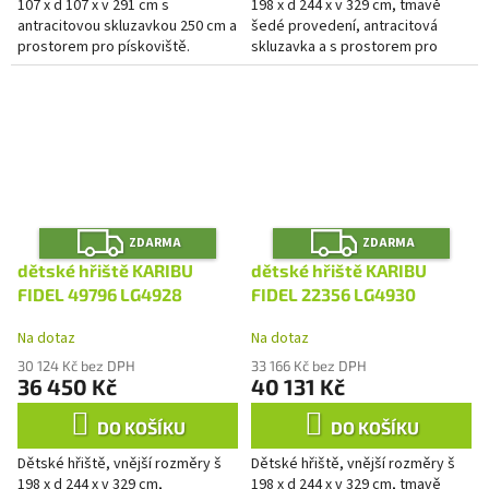
107 x d 107 x v 291 cm s
198 x d 244 x v 329 cm, tmavě
antracitovou skluzavkou 250 cm a
šedé provedení, antracitová
prostorem pro pískoviště.
skluzavka a s prostorem pro
pískoviště.
Z
Z
ZDARMA
ZDARMA
D
D
A
A
dětské hřiště KARIBU
dětské hřiště KARIBU
R
R
M
M
FIDEL 49796 LG4928
FIDEL 22356 LG4930
A
A
Na dotaz
Na dotaz
30 124 Kč bez DPH
33 166 Kč bez DPH
36 450 Kč
40 131 Kč
DO KOŠÍKU
DO KOŠÍKU
Dětské hřiště, vnější rozměry š
Dětské hřiště, vnější rozměry š
198 x d 244 x v 329 cm,
198 x d 244 x v 329 cm, tmavě