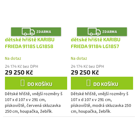
Z
Z
ZDARMA
ZDARMA
D
D
A
A
dětské hřiště KARIBU
dětské hřiště KARIBU
R
R
M
M
FRIEDA 91185 LG1858
FRIEDA 91184 LG1857
A
A
Na dotaz
Na dotaz
24 174 Kč bez DPH
24 174 Kč bez DPH
29 250 Kč
29 250 Kč
DO KOŠÍKU
DO KOŠÍKU
Dětské hřiště, vnější rozměry š
Dětské hřiště, vnější rozměry š
107 x d 107 x v 291 cm,
107 x d 107 x v 291 cm,
pískoviště, červená skluzavka
pískoviště, modrá skluzavka 250
250 cm, houpačka, žebřík.
cm, houpačka, žebřík.