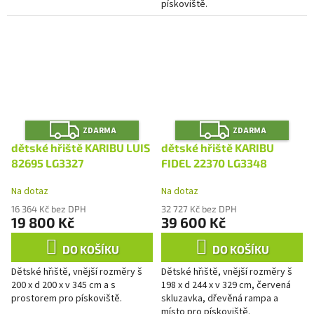
pískoviště.
Z
Z
ZDARMA
ZDARMA
D
D
A
A
dětské hřiště KARIBU LUIS
dětské hřiště KARIBU
R
R
M
M
82695 LG3327
FIDEL 22370 LG3348
A
A
Na dotaz
Na dotaz
16 364 Kč bez DPH
32 727 Kč bez DPH
19 800 Kč
39 600 Kč
DO KOŠÍKU
DO KOŠÍKU
Dětské hřiště, vnější rozměry š
Dětské hřiště, vnější rozměry š
200 x d 200 x v 345 cm a s
198 x d 244 x v 329 cm, červená
prostorem pro pískoviště.
skluzavka, dřevěná rampa a
místo pro pískoviště.