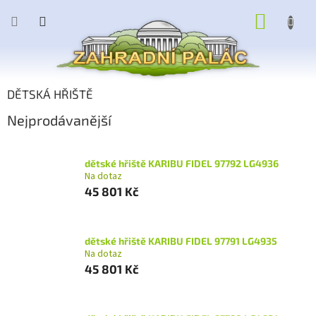
Přejít
NÁKUP
na
obsah
KOŠÍK
DĚTSKÁ HŘIŠTĚ
Nejprodávanější
dětské hřiště KARIBU FIDEL 97792 LG4936
Na dotaz
45 801 Kč
dětské hřiště KARIBU FIDEL 97791 LG4935
Na dotaz
45 801 Kč