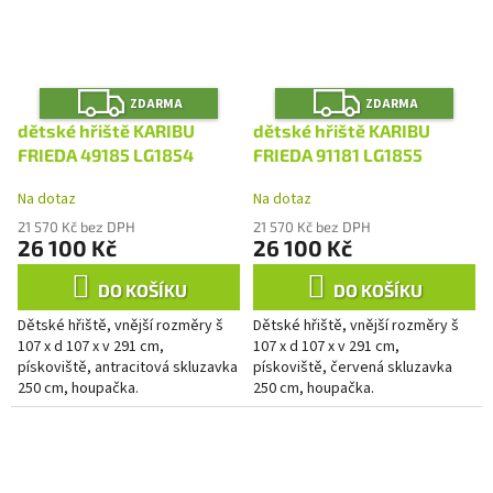
Z
Z
ZDARMA
ZDARMA
D
D
A
A
dětské hřiště KARIBU
dětské hřiště KARIBU
R
R
M
M
FRIEDA 49185 LG1854
FRIEDA 91181 LG1855
A
A
Na dotaz
Na dotaz
21 570 Kč bez DPH
21 570 Kč bez DPH
26 100 Kč
26 100 Kč
DO KOŠÍKU
DO KOŠÍKU
Dětské hřiště, vnější rozměry š
Dětské hřiště, vnější rozměry š
107 x d 107 x v 291 cm,
107 x d 107 x v 291 cm,
pískoviště, antracitová skluzavka
pískoviště, červená skluzavka
250 cm, houpačka.
250 cm, houpačka.