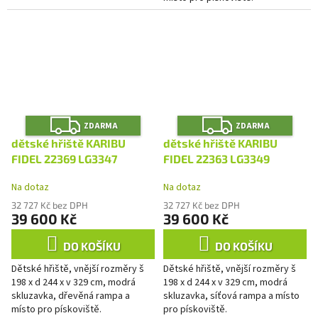
Z
Z
ZDARMA
ZDARMA
D
D
A
A
dětské hřiště KARIBU
dětské hřiště KARIBU
R
R
M
M
FIDEL 22369 LG3347
FIDEL 22363 LG3349
A
A
Na dotaz
Na dotaz
32 727 Kč bez DPH
32 727 Kč bez DPH
39 600 Kč
39 600 Kč
DO KOŠÍKU
DO KOŠÍKU
Dětské hřiště, vnější rozměry š
Dětské hřiště, vnější rozměry š
198 x d 244 x v 329 cm, modrá
198 x d 244 x v 329 cm, modrá
skluzavka, dřevěná rampa a
skluzavka, síťová rampa a místo
místo pro pískoviště.
pro pískoviště.