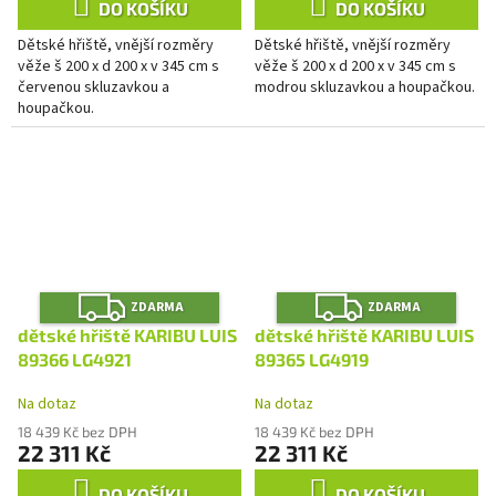
DO KOŠÍKU
DO KOŠÍKU
Dětské hřiště, vnější rozměry
Dětské hřiště, vnější rozměry
věže š 200 x d 200 x v 345 cm s
věže š 200 x d 200 x v 345 cm s
červenou skluzavkou a
modrou skluzavkou a houpačkou.
houpačkou.
Z
Z
ZDARMA
ZDARMA
D
D
A
A
dětské hřiště KARIBU LUIS
dětské hřiště KARIBU LUIS
R
R
M
M
89366 LG4921
89365 LG4919
A
A
Na dotaz
Na dotaz
18 439 Kč bez DPH
18 439 Kč bez DPH
22 311 Kč
22 311 Kč
DO KOŠÍKU
DO KOŠÍKU