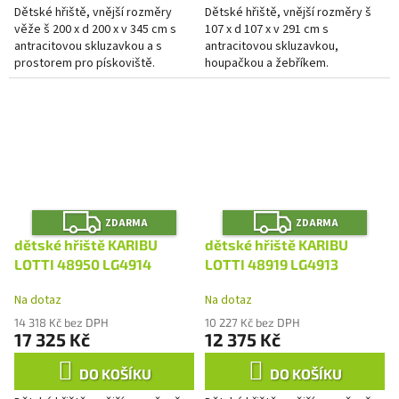
Dětské hřiště, vnější rozměry
Dětské hřiště, vnější rozměry š
věže š 200 x d 200 x v 345 cm s
107 x d 107 x v 291 cm s
antracitovou skluzavkou a s
antracitovou skluzavkou,
prostorem pro pískoviště.
houpačkou a žebříkem.
Z
Z
ZDARMA
ZDARMA
D
D
A
A
dětské hřiště KARIBU
dětské hřiště KARIBU
R
R
M
M
LOTTI 48950 LG4914
LOTTI 48919 LG4913
A
A
Na dotaz
Na dotaz
14 318 Kč bez DPH
10 227 Kč bez DPH
17 325 Kč
12 375 Kč
DO KOŠÍKU
DO KOŠÍKU