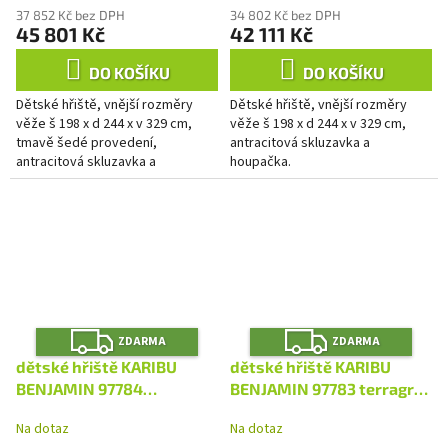
37 852 Kč bez DPH
34 802 Kč bez DPH
45 801 Kč
42 111 Kč
DO KOŠÍKU
DO KOŠÍKU
Dětské hřiště, vnější rozměry
Dětské hřiště, vnější rozměry
věže š 198 x d 244 x v 329 cm,
věže š 198 x d 244 x v 329 cm,
tmavě šedé provedení,
antracitová skluzavka a
antracitová skluzavka a
houpačka.
houpačka.
Z
Z
ZDARMA
ZDARMA
D
D
A
A
dětské hřiště KARIBU
dětské hřiště KARIBU
R
R
M
M
BENJAMIN 97784
BENJAMIN 97783 terragrau
A
A
terragrau LG4947
LG4946
Na dotaz
Na dotaz