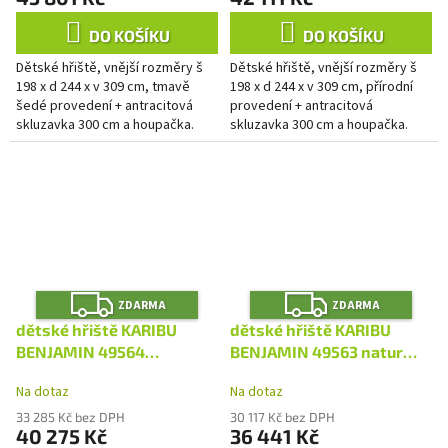
DO KOŠÍKU
DO KOŠÍKU
Dětské hřiště, vnější rozměry š
Dětské hřiště, vnější rozměry š
198 x d 244 x v 309 cm, tmavě
198 x d 244 x v 309 cm, přírodní
šedé provedení + antracitová
provedení + antracitová
skluzavka 300 cm a houpačka.
skluzavka 300 cm a houpačka.
Z
Z
ZDARMA
ZDARMA
D
D
A
A
dětské hřiště KARIBU
dětské hřiště KARIBU
R
R
M
M
BENJAMIN 49564
BENJAMIN 49563 natur
A
A
terragrau LG4938
LG4941
Na dotaz
Na dotaz
33 285 Kč bez DPH
30 117 Kč bez DPH
40 275 Kč
36 441 Kč