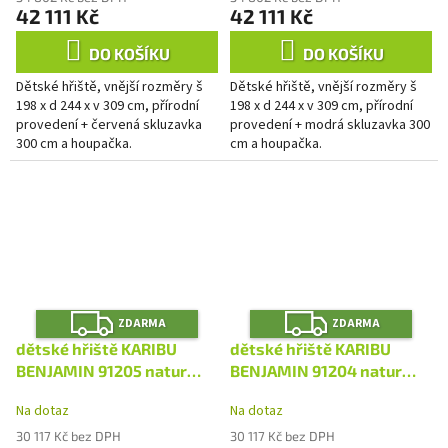
42 111 Kč
42 111 Kč
DO KOŠÍKU
DO KOŠÍKU
Dětské hřiště, vnější rozměry š
Dětské hřiště, vnější rozměry š
198 x d 244 x v 309 cm, přírodní
198 x d 244 x v 309 cm, přírodní
provedení + červená skluzavka
provedení + modrá skluzavka 300
300 cm a houpačka.
cm a houpačka.
Z
Z
ZDARMA
ZDARMA
D
D
A
A
dětské hřiště KARIBU
dětské hřiště KARIBU
R
R
M
M
BENJAMIN 91205 natur
BENJAMIN 91204 natur
A
A
LG4940
LG4939
Na dotaz
Na dotaz
30 117 Kč bez DPH
30 117 Kč bez DPH