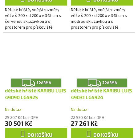
Dětské hřiště, vnější rozměry
Dětské hřiště, vnější rozměry
věže š 200 x d 200 x v 345 cm s
věže š 200 x d 200 x v 345 cm s
červenou skluzavkou a s
modrou skluzavkou a s
prostorem pro pískoviště.
prostorem pro pískoviště.
Z
Z
ZDARMA
ZDARMA
D
D
A
A
dětské hřiště KARIBU LUIS
dětské hřiště KARIBU LUIS
R
R
M
M
49090 LG4925
49031 LG4924
A
A
Na dotaz
Na dotaz
25 207 Kč bez DPH
22 530 Kč bez DPH
30 501 Kč
27 261 Kč
DO KOŠÍKU
DO KOŠÍKU