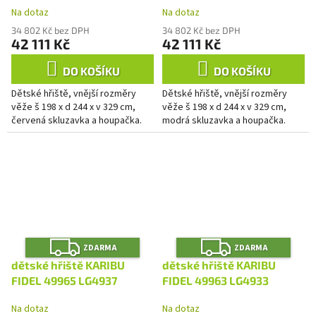
A
A
Na dotaz
Na dotaz
34 802 Kč bez DPH
34 802 Kč bez DPH
42 111 Kč
42 111 Kč
DO KOŠÍKU
DO KOŠÍKU
Dětské hřiště, vnější rozměry
Dětské hřiště, vnější rozměry
věže š 198 x d 244 x v 329 cm,
věže š 198 x d 244 x v 329 cm,
červená skluzavka a houpačka.
modrá skluzavka a houpačka.
Z
Z
ZDARMA
ZDARMA
D
D
A
A
dětské hřiště KARIBU
dětské hřiště KARIBU
R
R
M
M
FIDEL 49965 LG4937
FIDEL 49963 LG4933
A
A
Na dotaz
Na dotaz