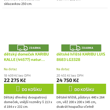
skluzavkou 250 cm.
Z
Z
ZDARMA
ZDARMA
D
D
A
A
dětský domeček KARIBU
dětské hřiště KARIBU LUIS
R
R
M
M
KALLE (44577) natur
8683 LG3328
A
A
LG4494
Na dotaz
Na dotaz
18 409 Kč bez DPH
20 455 Kč bez DPH
22 275 Kč
24 750 Kč
DO KOŠÍKU
DO KOŠÍKU
Dětský dřevěný dvoupatrový
Dětské hřiště, půdorys 440 x 264
domeček, vnější rozměry š 213 x
cm, věž 200 x 200 x 345 cm,
d 184 x v 232 cm.
dvakrát houpačka včetně