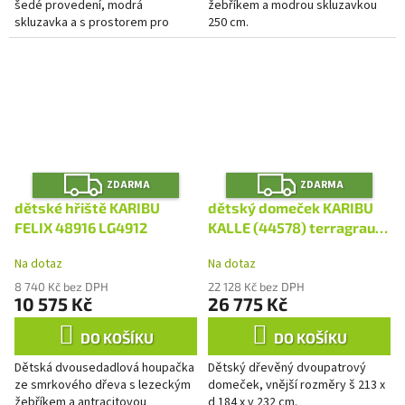
šedé provedení, modrá
žebříkem a modrou skluzavkou
skluzavka a s prostorem pro
250 cm.
pískoviště.
Z
Z
ZDARMA
ZDARMA
D
D
A
A
dětské hřiště KARIBU
dětský domeček KARIBU
R
R
M
M
FELIX 48916 LG4912
KALLE (44578) terragrau
A
A
LG4495
Na dotaz
Na dotaz
8 740 Kč bez DPH
22 128 Kč bez DPH
10 575 Kč
26 775 Kč
DO KOŠÍKU
DO KOŠÍKU
Dětská dvousedadlová houpačka
Dětský dřevěný dvoupatrový
ze smrkového dřeva s lezeckým
domeček, vnější rozměry š 213 x
žebříkem a antracitovou
d 184 x v 232 cm.