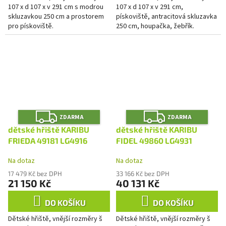
107 x d 107 x v 291 cm s modrou
107 x d 107 x v 291 cm,
skluzavkou 250 cm a prostorem
pískoviště, antracitová skluzavka
pro pískoviště.
250 cm, houpačka, žebřík.
Z
Z
ZDARMA
ZDARMA
D
D
A
A
dětské hřiště KARIBU
dětské hřiště KARIBU
R
R
M
M
FRIEDA 49181 LG4916
FIDEL 49860 LG4931
A
A
Na dotaz
Na dotaz
17 479 Kč bez DPH
33 166 Kč bez DPH
21 150 Kč
40 131 Kč
DO KOŠÍKU
DO KOŠÍKU
Dětské hřiště, vnější rozměry š
Dětské hřiště, vnější rozměry š