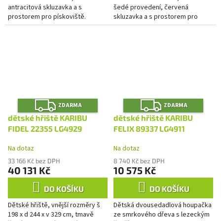
antracitová skluzavka a s
šedé provedení, červená
prostorem pro pískoviště.
skluzavka a s prostorem pro
pískoviště.
Z
Z
ZDARMA
ZDARMA
D
D
A
A
dětské hřiště KARIBU
dětské hřiště KARIBU
R
R
M
M
FIDEL 22355 LG4929
FELIX 89337 LG4911
A
A
Na dotaz
Na dotaz
33 166 Kč bez DPH
8 740 Kč bez DPH
40 131 Kč
10 575 Kč
DO KOŠÍKU
DO KOŠÍKU
Dětské hřiště, vnější rozměry š
Dětská dvousedadlová houpačka
198 x d 244 x v 329 cm, tmavě
ze smrkového dřeva s lezeckým