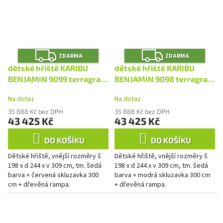
Z
Z
ZDARMA
ZDARMA
D
D
A
A
dětské hřiště KARIBU
dětské hřiště KARIBU
R
R
M
M
BENJAMIN 9099 terragrau
BENJAMIN 9098 terragrau
A
A
LG2415
LG2414
Na dotaz
Na dotaz
35 888 Kč bez DPH
35 888 Kč bez DPH
43 425 Kč
43 425 Kč
DO KOŠÍKU
DO KOŠÍKU
Dětské hřiště, vnější rozměry š
Dětské hřiště, vnější rozměry š
198 x d 244 x v 309 cm, tm. šedá
198 x d 244 x v 309 cm, tm. šedá
barva + červená skluzavka 300
barva + modrá skluzavka 300 cm
cm + dřevěná rampa.
+ dřevěná rampa.