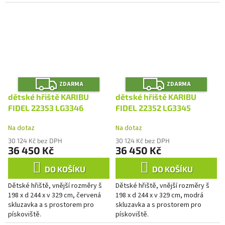
Z
Z
ZDARMA
ZDARMA
D
D
A
A
dětské hřiště KARIBU
dětské hřiště KARIBU
R
R
M
M
FIDEL 22353 LG3346
FIDEL 22352 LG3345
A
A
Na dotaz
Na dotaz
30 124 Kč bez DPH
30 124 Kč bez DPH
36 450 Kč
36 450 Kč
DO KOŠÍKU
DO KOŠÍKU
Dětské hřiště, vnější rozměry š
Dětské hřiště, vnější rozměry š
198 x d 244 x v 329 cm, červená
198 x d 244 x v 329 cm, modrá
skluzavka a s prostorem pro
skluzavka a s prostorem pro
pískoviště.
pískoviště.