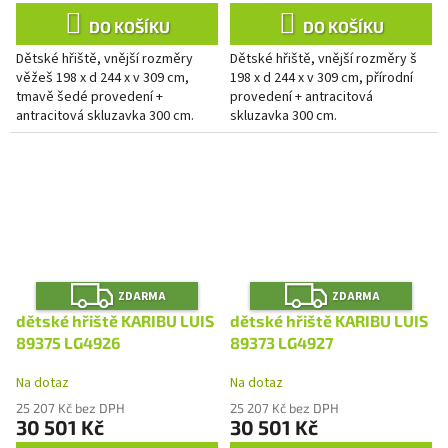
DO KOŠÍKU
DO KOŠÍKU
Dětské hřiště, vnější rozměry
Dětské hřiště, vnější rozměry š
věžeš 198 x d 244 x v 309 cm,
198 x d 244 x v 309 cm, přírodní
tmavě šedé provedení +
provedení + antracitová
antracitová skluzavka 300 cm.
skluzavka 300 cm.
Z
Z
ZDARMA
ZDARMA
D
D
A
A
dětské hřiště KARIBU LUIS
dětské hřiště KARIBU LUIS
R
R
M
M
89375 LG4926
89373 LG4927
A
A
Na dotaz
Na dotaz
25 207 Kč bez DPH
25 207 Kč bez DPH
30 501 Kč
30 501 Kč