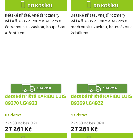
DO KOŠÍKU
DO KOŠÍKU
Dětské hřiště, vnější rozměry
Dětské hřiště, vnější rozměry
věže š 200 x d 200 x v 345 cm s
věže š 200 x d 200 x v 345 cm s
červenou skluzavkou, houpačkou
modrou skluzavkou, houpačkou a
a žebříkem.
žebříkem.
Z
Z
ZDARMA
ZDARMA
D
D
A
A
dětské hřiště KARIBU LUIS
dětské hřiště KARIBU LUIS
R
R
M
M
89370 LG4923
89369 LG4922
A
A
Na dotaz
Na dotaz
22 530 Kč bez DPH
22 530 Kč bez DPH
27 261 Kč
27 261 Kč