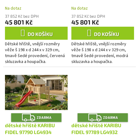
A
A
k
Na dotaz
Na dotaz
t
ů
37 852 Kč bez DPH
37 852 Kč bez DPH
45 801 Kč
45 801 Kč
DO KOŠÍKU
DO KOŠÍKU
Dětské hřiště, vnější rozměry
Dětské hřiště, vnější rozměry
věže š 198 x d 244 x v 329 cm,
věže š 198 x d 244 x v 329 cm,
tmavě šedé provedení, červená
tmavě šedé provedení, modrá
skluzavka a houpačka.
skluzavka a houpačka.
Z
Z
ZDARMA
ZDARMA
D
D
A
A
dětské hřiště KARIBU
dětské hřiště KARIBU
R
R
M
M
FIDEL 97790 LG4934
FIDEL 97789 LG4932