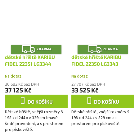
Z
Z
ZDARMA
ZDARMA
D
D
A
A
dětské hřiště KARIBU
dětské hřiště KARIBU
R
R
M
M
FIDEL 22351 LG3344
FIDEL 22350 LG3343
A
A
Na dotaz
Na dotaz
30 682 Kč bez DPH
27 707 Kč bez DPH
37 125 Kč
33 525 Kč
DO KOŠÍKU
DO KOŠÍKU
Dětské hřiště, vnější rozměry š
Dětské hřiště, vnější rozměry š
198 x d 244 x v 329 cm tmavě
198 x d 244 x v 329 cm a s
šedé provedení, a s prostorem
prostorem pro pískoviště.
pro pískoviště.