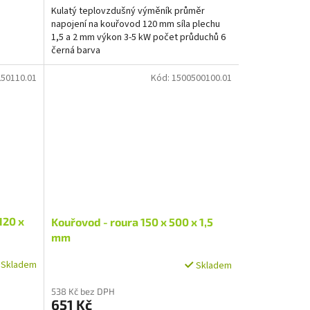
Kulatý teplovzdušný výměník průměr
napojení na kouřovod 120 mm síla plechu
1,5 a 2 mm výkon 3-5 kW počet průduchů 6
černá barva
50110.01
Kód:
1500500100.01
120 x
Kouřovod - roura 150 x 500 x 1,5
mm
Skladem
Skladem
538 Kč bez DPH
651 Kč