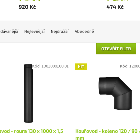
920 Kč
474 Kč
dávanější
Nejlevnější
Nejdražší
Abecedně
OTEVŘÍT FILTR
Kód:
1301000100.01
Kód:
12000
HIT
vod - roura 130 x 1000 x 1,5
Kouřovod - koleno 120 / 90 /
mm