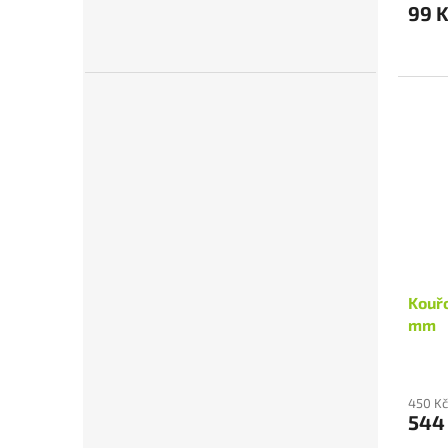
99 
Kouřo
mm
450 Kč
544