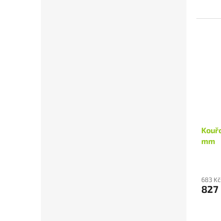
Kouřo
mm
683 Kč
827