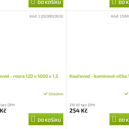
DO KOŠÍKU
DO K
Kód:
1201000100.01
Kód:
150V
vod - roura 120 x 1000 x 1,5
Kouřovod - komínové víčko
Skladem
 bez DPH
210 Kč bez DPH
 Kč
254 Kč
DO KOŠÍKU
DO K