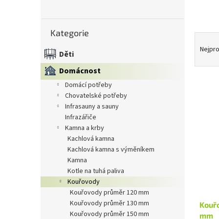
n
e
Přeskočit
l
Kategorie
kategorie
Ř
a
Nejpro
Děti
z
e
Domácnost
n
domácí potřeby
í
chovatelské potřeby
V
p
infrasauny a sauny
ý
r
infrazářiče
p
o
kamna a krby
i
d
kachlová kamna
s
u
kachlová kamna s výměníkem
p
k
kamna
r
t
kotle na tuhá paliva
o
ů
kouřovody
d
kouřovody průměr 120 mm
u
kouřovody průměr 130 mm
Kouřo
k
kouřovody průměr 150 mm
mm
t