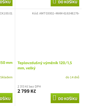
OŠÍKU
DO KOŠÍKU
ICK100.01
Kód:
AMT03002--MAM-616348276-
 150 mm
Teplovzdušný výměník 120/1,5
mm, velký
Skladem
do 14 dnů
2 313 Kč bez DPH
2 799 Kč
OŠÍKU
DO KOŠÍKU