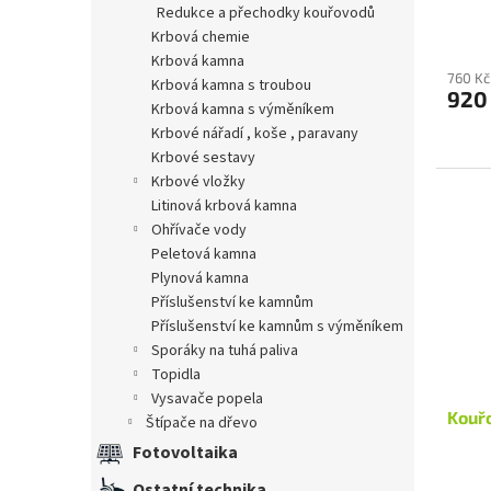
redukce a přechodky kouřovodů
ů
krbová chemie
krbová kamna
760 Kč
krbová kamna s troubou
920
krbová kamna s výměníkem
krbové nářadí , koše , paravany
krbové sestavy
krbové vložky
litinová krbová kamna
ohřívače vody
peletová kamna
plynová kamna
příslušenství ke kamnům
příslušenství ke kamnům s výměníkem
sporáky na tuhá paliva
topidla
vysavače popela
Kouřo
štípače na dřevo
Fotovoltaika
Ostatní technika