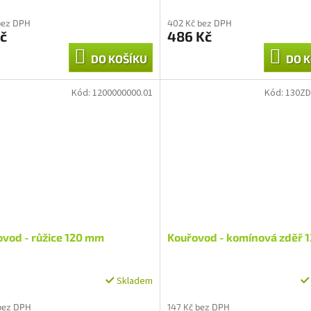
bez DPH
402 Kč bez DPH
č
486 Kč
DO KOŠÍKU
DO K
Kód:
1200000000.01
Kód:
130ZD
vod - růžice 120 mm
Kouřovod - komínová zděř 
Skladem
bez DPH
147 Kč bez DPH