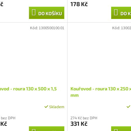
Kč
178 Kč
DO KOŠÍKU
DO K
Kód:
1300500100.01
Kód:
13002
vod - roura 130 x 500 x 1,5
Kouřovod - roura 130 x 250 x
mm
Skladem
 bez DPH
274 Kč bez DPH
 Kč
331 Kč