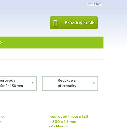
Přihlášení
NÁKUPNÍ
Prázdný košík
KOŠÍK
o
redukce a
růměr 150 mm
přechodky
kouřovodů
no
Kouřovod - roura 120
m
x 500 x 1,5 mm
Skladem