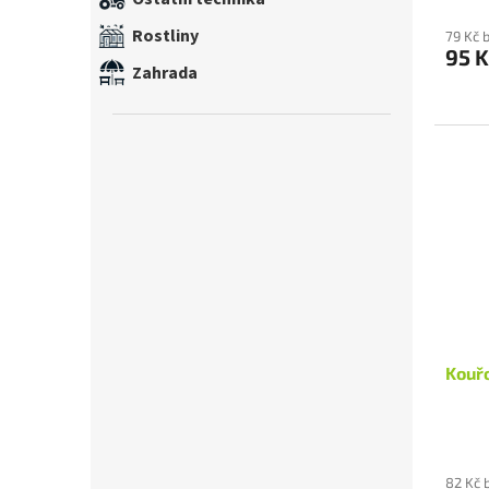
Rostliny
79 Kč 
95 K
Zahrada
Kouřo
82 Kč 