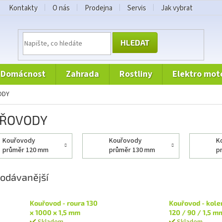
Kontakty
O nás
Prodejna
Servis
Jak vybrat
HLEDAT
domácnost
zahrada
rostliny
elektro mot
ODY
ŘOVODY
kouřovody
kouřovody
kouřovody
průměr 120 mm
průměr 130 mm
p
odávanější
Kouřovod - roura 130
Kouřovod - kole
x 1000 x 1,5 mm
120 / 90 / 1,5 m
Skladem
Skladem