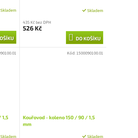
Skladem
Skladem
Průměrné
hodnocení
435 Kč bez DPH
produktu
526 Kč
je
4,0
OŠÍKU
DO KOŠÍKU
z
5
hvězdiček.
90100.01
Kód:
1500090100.01
 1,5
Kouřovod - koleno 150 / 90 / 1,5
mm
Skladem
Skladem