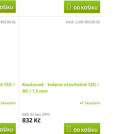
OŠÍKU
DO KOŠÍKU
-90100.01
Kód:
1200-90100.01
é 150 /
Kouřovod - koleno stavitelné 120 /
90 / 1,5 mm
Skladem
Skladem
688 Kč bez DPH
832 Kč
OŠÍKU
DO KOŠÍKU