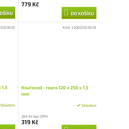
779 Kč
OŠÍKU
DO KOŠÍKU
50100.01
Kód:
1200250100.01
 1,5
Kouřovod - roura 120 x 250 x 1,5
mm
Skladem
Skladem
264 Kč bez DPH
319 Kč