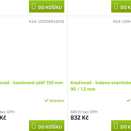
DO KOŠÍKU
DO K
Kód:
150ZDER100.01
Kód:
1500
ovod - komínová zděř 150 mm
Kouřovod - koleno staviteln
90 / 1,5 mm
Skladem
 bez DPH
688 Kč bez DPH
 Kč
832 Kč
DO KOŠÍKU
DO K