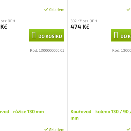
Skladem
Průměrné
hodnocení
 bez DPH
392 Kč bez DPH
produktu
 Kč
474 Kč
je
1,5
DO KOŠÍKU
DO K
z
5
hvězdiček.
Kód:
1300000000.01
Kód:
13000
vod - růžice 130 mm
Kouřovod - koleno 130 / 90 /
mm
Skladem