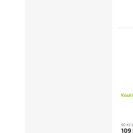
Kouřo
90 Kč 
109