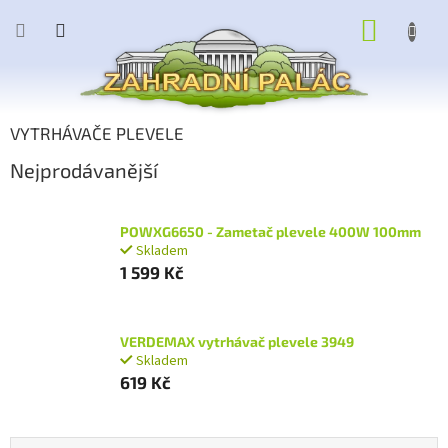
Přejít
NÁKUP
na
obsah
KOŠÍK
VYTRHÁVAČE PLEVELE
Nejprodávanější
POWXG6650 - Zametač plevele 400W 100mm
Skladem
1 599 Kč
VERDEMAX vytrhávač plevele 3949
Skladem
619 Kč
Ř