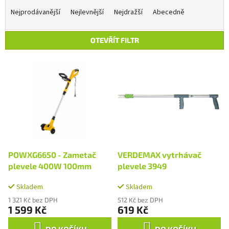
a
Nejprodávanější
Nejlevnější
Nejdražší
Abecedně
z
e
OTEVŘÍT FILTR
n
í
V
p
ý
r
p
o
i
d
s
u
p
k
r
t
o
ů
d
POWXG6650 - Zametač
VERDEMAX vytrhávač
u
plevele 400W 100mm
plevele 3949
k
t
Skladem
Skladem
ů
1 321 Kč bez DPH
512 Kč bez DPH
1 599 Kč
619 Kč