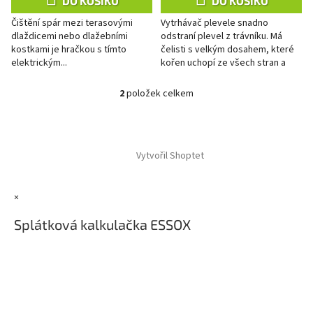
DO KOŠÍKU
DO KOŠÍKU
Čištění spár mezi terasovými
Vytrhávač plevele snadno
dlaždicemi nebo dlažebními
odstraní plevel z trávníku. Má
kostkami je hračkou s tímto
čelisti s velkým dosahem, které
elektrickým...
kořen uchopí ze všech stran a
plevel odstraní, aniž by spolu s
ním odebral více půdy než...
2
položek celkem
O
v
l
Z
á
á
d
Vytvořil Shoptet
p
a
a
c
t
í
×
í
p
r
Splátková kalkulačka ESSOX
v
k
y
v
ý
p
i