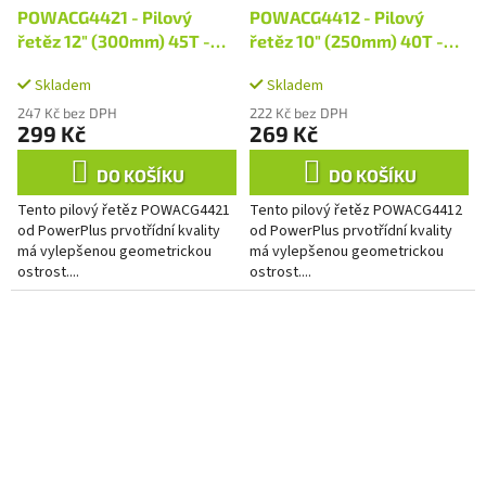
POWACG4421 - Pilový
POWACG4412 - Pilový
řetěz 12" (300mm) 45T -
řetěz 10" (250mm) 40T -
PREMIUM
PREMIUM
Skladem
Skladem
247 Kč bez DPH
222 Kč bez DPH
299 Kč
269 Kč
DO KOŠÍKU
DO KOŠÍKU
Tento pilový řetěz POWACG4421
Tento pilový řetěz POWACG4412
od PowerPlus prvotřídní kvality
od PowerPlus prvotřídní kvality
má vylepšenou geometrickou
má vylepšenou geometrickou
ostrost....
ostrost....