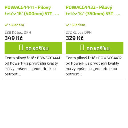
POWACG4441 - Pilový
POWACG4432 - Pilový
řetěz 16" (400mm) 57T -
řetěz 14" (350mm) 53T -
PREMIUM
PREMIUM
Skladem
Skladem
288 Kč bez DPH
272 Kč bez DPH
349 Kč
329 Kč
DO KOŠÍKU
DO KOŠÍKU
Tento pilový řetěz POWACG4441
Tento pilový řetěz POWACG4432
od PowerPlus prvotřídní kvality
od PowerPlus prvotřídní kvality
má vylepšenou geometrickou
má vylepšenou geometrickou
ostrost....
ostrost....