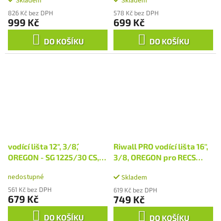
Skladem
Skladem
826 Kč bez DPH
578 Kč bez DPH
999 Kč
699 Kč
DO KOŠÍKU
DO KOŠÍKU
vodící lišta 12", 3/8´´,
Riwall PRO vodící lišta 16'',
OREGON - SG 1225/30 CS,
3/8, OREGON pro RECS
GTC 36, RPCS 2530
1840, RECS 2340, RPCS
nedostupné
Skladem
4640
561 Kč bez DPH
619 Kč bez DPH
679 Kč
749 Kč
DO KOŠÍKU
DO KOŠÍKU