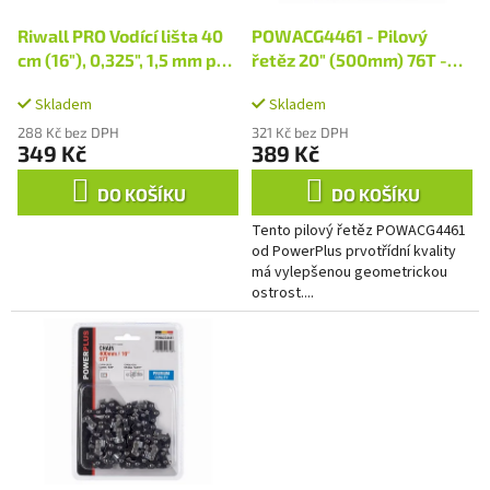
o
ů
d
Riwall PRO Vodící lišta 40
POWACG4461 - Pilový
u
cm (16"), 0,325", 1,5 mm pro
řetěz 20" (500mm) 76T -
k
RPCS 5040 / 5140
PREMIUM
t
Skladem
Skladem
ů
288 Kč bez DPH
321 Kč bez DPH
349 Kč
389 Kč
DO KOŠÍKU
DO KOŠÍKU
Tento pilový řetěz POWACG4461
od PowerPlus prvotřídní kvality
má vylepšenou geometrickou
ostrost....