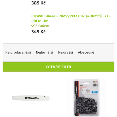
389 Kč
POWACG4441 - Pilový řetěz 16" (400mm) 57T -
PREMIUM
Skladem
349 Kč
Ř
a
Nejprodávanější
Nejlevnější
Nejdražší
Abecedně
z
e
OTEVŘÍT FILTR
n
í
V
p
ý
r
p
o
i
d
s
u
p
k
r
t