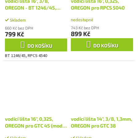
vodící lišta 16", 3/8´´,
vodící lišta 16'', 0,325,
OREGON - BT 1246/45,
OREGON pro RPCS 5040
RPCS 4540
nedostupné
Skladem
743 Kč bez DPH
660 Kč bez DPH
899 Kč
799 Kč
DO KOŠÍKU
DO KOŠÍKU
BT 1246/45, RPCS 4540
vodící lišta 16'', 0,325,
vodící lišta 14'', 3/8, 1,3mm,
OREGON pro GTC 45 (model
OREGON pro GTC 38
od r. 2012)