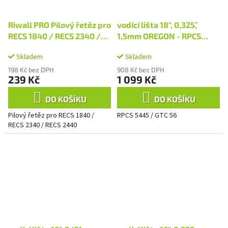
Riwall PRO Pilový řetěz pro
vodící lišta 18", 0,325´´,
RECS 1840 / RECS 2340 /
1,5mm OREGON - RPCS
RECS 2440
5445 / GTC 56 / RPCS 5545
Skladem
Skladem
198 Kč bez DPH
908 Kč bez DPH
239 Kč
1 099 Kč
DO KOŠÍKU
DO KOŠÍKU
Pilový řetěz pro RECS 1840 /
RPCS 5445 / GTC 56
RECS 2340 / RECS 2440