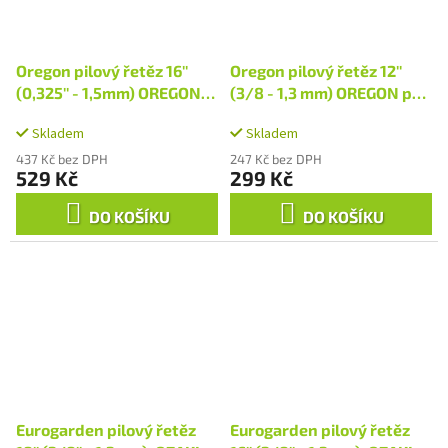
Oregon pilový řetěz 16''
Oregon pilový řetěz 12''
(0,325'' - 1,5mm) OREGON
(3/8 - 1,3 mm) OREGON pro
pro GTC 45 (model od r.
GTC 36, SG 1225/30 CS,
Skladem
Skladem
2012)
RPCS 2530
437 Kč bez DPH
247 Kč bez DPH
529 Kč
299 Kč
DO KOŠÍKU
DO KOŠÍKU
Eurogarden pilový řetěz
Eurogarden pilový řetěz