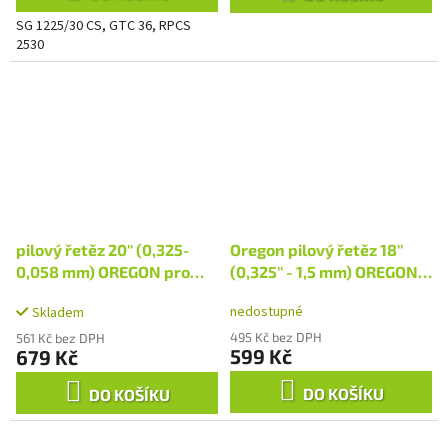
SG 1225/30 CS, GTC 36, RPCS
2530
pilový řetěz 20'' (0,325-
Oregon pilový řetěz 18''
0,058 mm) OREGON pro
(0,325'' - 1,5 mm) OREGON
GTC 50 (do r. 2011 včetně)
pro GTC 45 (model do r.
nedostupné
Skladem
2011 včetně), GTC 50 (od r.
2012), GTC 56, RPCS 5445,
495 Kč bez DPH
561 Kč bez DPH
599 Kč
679 Kč
RPCS 5545
DO KOŠÍKU
DO KOŠÍKU