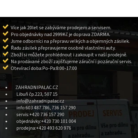
Více jak 20let se zabýváme prodejem a servisem.
Pro objednávky nad 2999Kč je doprava ZDARMA.
Jsme odborníci na přepravu velkých a objemných zásilek.
Řadu zásilek přepravujeme osobně vlastními auty.
Zboží si můžete prohlédnout i zakoupit v naší prodejně.
Na prodávané zboží zajišťujeme záruční i pozáruční servis.
Otevírací doba:Po-Pa:8:00-17:00
ZAHRADNIPALAC.CZ
Libuň čp.223, 507 15
info@zahradnipalac.cz
info:603 487 786, 736 157 290
servis:+420 736 157 290
objednávky:+420 730 101 004
prodejna:+420 493 620 976