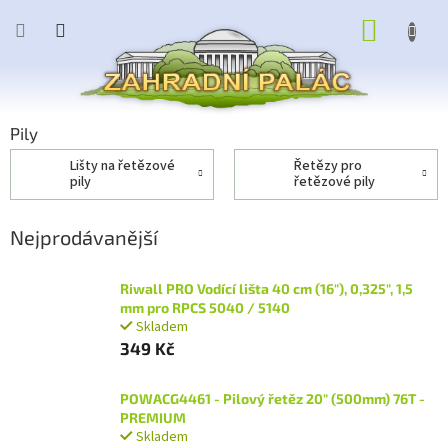
Přejít
NÁKUP
na
obsah
KOŠÍK
Pily
lišty na řetězové
řetězy pro
pily
řetězové pily
Nejprodávanější
Riwall PRO Vodící lišta 40 cm (16"), 0,325", 1,5
mm pro RPCS 5040 / 5140
Skladem
349 Kč
POWACG4461 - Pilový řetěz 20" (500mm) 76T -
PREMIUM
Skladem