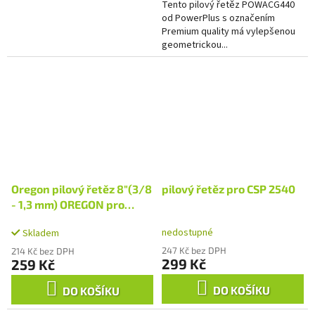
Tento pilový řetěz POWACG440
od PowerPlus s označením
Premium quality má vylepšenou
geometrickou...
Oregon pilový řetěz 8"(3/8
pilový řetěz pro CSP 2540
- 1,3 mm) OREGON pro
RAPS 2040
nedostupné
Skladem
247 Kč bez DPH
214 Kč bez DPH
299 Kč
259 Kč
DO KOŠÍKU
DO KOŠÍKU