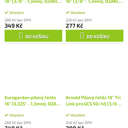
18'' (3/8'' - 1,3mm), OZAKI,
16'' (3/8'' - 1,3mm), OZAKI,
pro HCS 4245 A/B
pro HCS 3840 A/B
Skladem
Skladem
288 Kč bez DPH
229 Kč bez DPH
349 Kč
277 Kč
DO KOŠÍKU
DO KOŠÍKU
Eurogarden pilový řetěz
Arnold Pilový řetěz 18" Tri
16'' (0,325'' - 1,3mm), OZAKI,
Link pro GCS 50/45 (3/8 -
pro CSP 4016, HCS 4040
1,3mm)
Skladem
Skladem
288 Kč bez DPH
240 Kč bez DPH