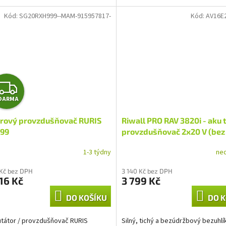
Držadlo lze...
Kód:
SG20RXH999--MAM-915957817-
Kód:
AV16E
Z
DARMA
D
rový provzdušňovač RURIS
Riwall PRO RAV 3820i - aku 
A
99
provzdušňovač 2x20 V (bez
baterie a nabíječky)
R
1-3 týdny
ne
M
 Kč bez DPH
3 140 Kč bez DPH
16 Kč
3 799 Kč
A
DO KOŠÍKU
DO K
utátor / provzdušňovač RURIS
Silný, tichý a bezúdržbový bezuhl