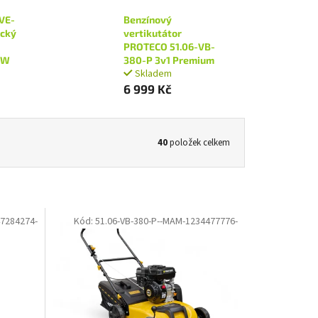
VE-
Benzínový
ický
vertikutátor
1
PROTECO 51.06-VB-
 W
380-P 3v1 Premium
Skladem
6 999 Kč
40
položek celkem
47284274-
Kód:
51.06-VB-380-P--MAM-1234477776-