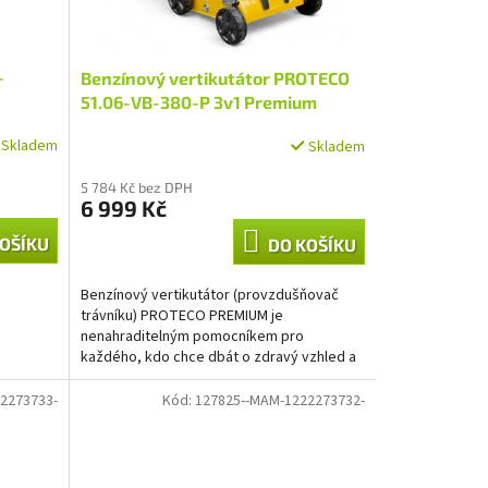
-
Benzínový vertikutátor PROTECO
51.06-VB-380-P 3v1 Premium
Skladem
Skladem
5 784 Kč bez DPH
6 999 Kč
OŠÍKU
DO KOŠÍKU
Benzínový vertikutátor (provzdušňovač
trávníku) PROTECO PREMIUM je
nenahraditelným pomocníkem pro
každého, kdo chce dbát o zdravý vzhled a
kvalitu svého trávníku. Jeho hlavní...
2273733-
Kód:
127825--MAM-1222273732-