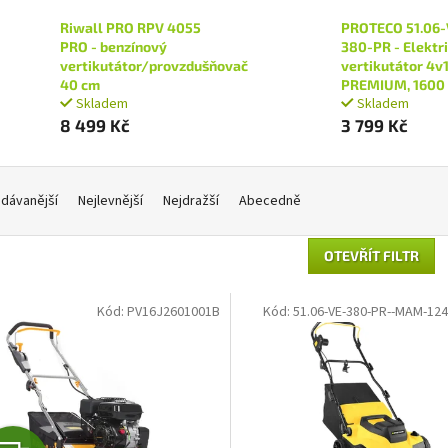
Riwall PRO RPV 4055
PROTECO 51.06-
PRO - benzínový
380-PR - Elektr
vertikutátor/provzdušňovač
vertikutátor 4v
40 cm
PREMIUM, 1600
Skladem
Skladem
8 499 Kč
3 799 Kč
dávanější
Nejlevnější
Nejdražší
Abecedně
OTEVŘÍT FILTR
Kód:
PV16J2601001B
Kód:
51.06-VE-380-PR--MAM-12