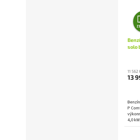
Z
Benz
solo 
11 562
13 9
Benzín
P Comf
výkon
4,0 kW
výkono