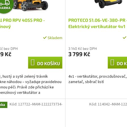
Z
DARMA
D
l PRO RPV 4055 PRO -
PROTECO 51.06-VE-380-PR 
A
ínový
Elektrický vertikutátor 4v1
ikutátor/provzdušňovač 40
PREMIUM, 1600 W
R
Skladem
M
Kč bez DPH
3 140 Kč bez DPH
9 Kč
3 799 Kč
A
DO KOŠÍKU
DO K
, hustý a sytě zelený trávník
4v1 - vertikutátor, provzdušnovač,
kne náhodou – vyžaduje pravidelnou
zametač, sběrač listí
vnou péči. Právě zde přichází ke
benzínový vertikutátor a
ušňovač RPV 4055 PRO,...
Kód:
127722--MAM-1222273734-
Kód:
114042--MAM-122
nka