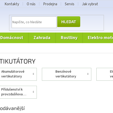
Kontakty
O nás
Prodejna
Servis
Jak vybrat
HLEDAT
domácnost
zahrada
rostliny
elektro mot
TIKUTÁTORY
akumulátorové
benzínové
elektrické
vertikutátory
vertikutátory
v
příslušenství k
provzdušňovačům
odávanější