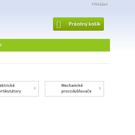
Přihlášení
NÁKUPNÍ
Prázdný košík
KOŠÍK
o
mechanické
ertikutátory
provzdušňovače