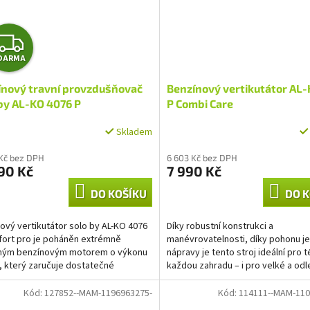
Z
DARMA
D
ínový travní provzdušňovač
Benzínový vertikutátor AL-
A
by AL-KO 4076 P
P Combi Care
R
Skladem
M
 Kč bez DPH
6 603 Kč bez DPH
90 Kč
7 990 Kč
A
DO KOŠÍKU
DO K
ový vertikutátor solo by AL-KO 4076
Díky robustní konstrukci a
ort pro je poháněn extrémně
manévrovatelnosti, díky pohonu j
ným benzínovým motorem o výkonu
nápravy je tento stroj ideální pro 
, který zaručuje dostatečné
každou zahradu – i pro velké a odl
vé rezervy. Tento motor...
oblasti, kde není dostatečně...
Kód:
127852--MAM-1196963275-
Kód:
114111--MAM-110