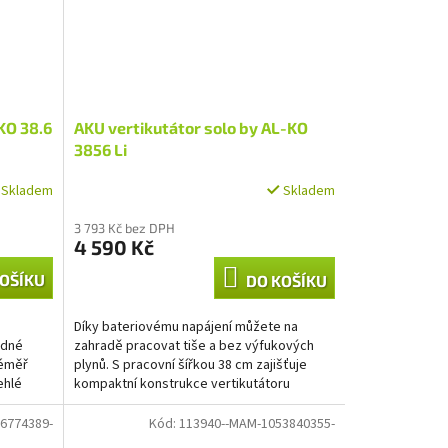
KO 38.6
AKU vertikutátor solo by AL-KO
3856 Li
Skladem
Skladem
3 793 Kč bez DPH
4 590 Kč
OŠÍKU
DO KOŠÍKU
Díky bateriovému napájení můžete na
edné
zahradě pracovat tiše a bez výfukových
téměř
plynů. S pracovní šířkou 38 cm zajišťuje
ehlé
kompaktní konstrukce vertikutátoru
pohodlný provoz a...
6774389-
Kód:
113940--MAM-1053840355-