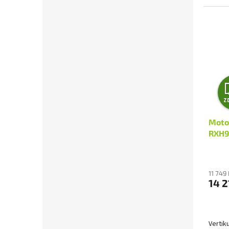
Z
Moto
RXH9
11 749
14 2
Vertik