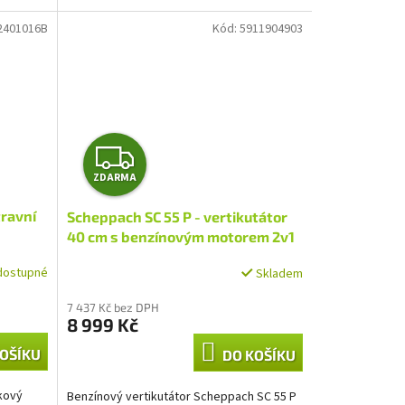
2401016B
Kód:
5911904903
Z
ZDARMA
D
travní
Scheppach SC 55 P - vertikutátor
A
40 cm s benzínovým motorem 2v1
R
dostupné
Skladem
M
7 437 Kč bez DPH
8 999 Kč
A
OŠÍKU
DO KOŠÍKU
íkový
Benzínový vertikutátor Scheppach SC 55 P