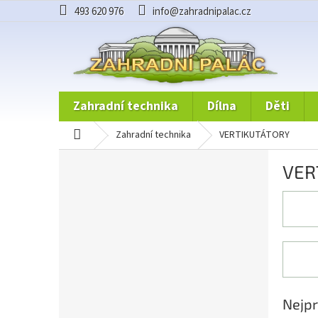
Přejít
493 620 976
info@zahradnipalac.cz
na
obsah
zahradní technika
dílna
děti
domů
zahradní technika
VERTIKUTÁTORY
P
VER
o
s
t
r
a
n
n
í
p
Nejpr
a