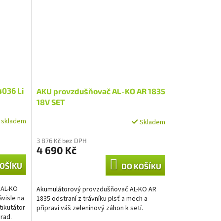
4036 Li
AKU provzdušňovač AL-KO AR 1835
18V SET
í skladem
Skladem
3 876 Kč bez DPH
4 690 Kč
OŠÍKU
DO KOŠÍKU
 AL-KO
Akumulátorový provzdušňovač AL-KO AR
visle na
1835 odstraní z trávníku plsť a mech a
tikutátor
připraví váš zeleninový záhon k setí.
rad.