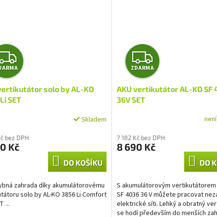
Z
Z
DARMA
ZDARMA
D
D
ertikutátor solo by AL-KO
AKU vertikutátor AL-KO SF 
A
A
Li SET
36V SET
R
R
nen
Skladem
M
M
Kč bez DPH
7 182 Kč bez DPH
0 Kč
8 690 Kč
A
A
DO KOŠÍKU
DO K
ybná zahrada díky akumulátorovému
S akumulátorovým vertikutátorem
utátoru solo by AL-KO 3856 Li Comfort
SF 4036 36 V můžete pracovat nezá
 ...
elektrické síti. Lehký a obratný ver
se hodí především do menších zah