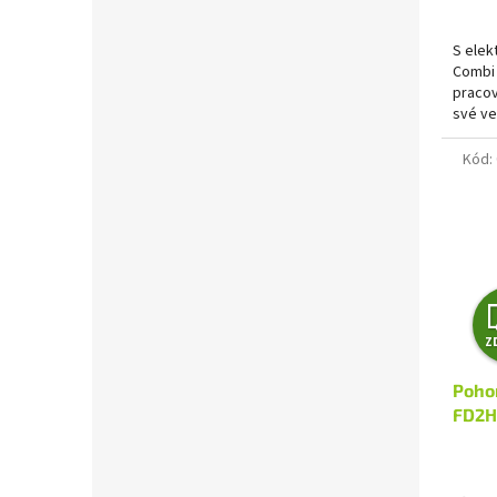
z
5
hvězdi
S elek
Combi
pracov
své ve
ovladat
Kód:
Z
Poho
FD2H
VERT