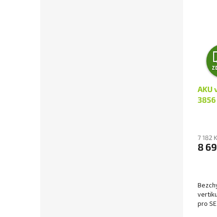
Z
AKU v
3856 
7 182 
8 69
Bezch
vertik
pro SET