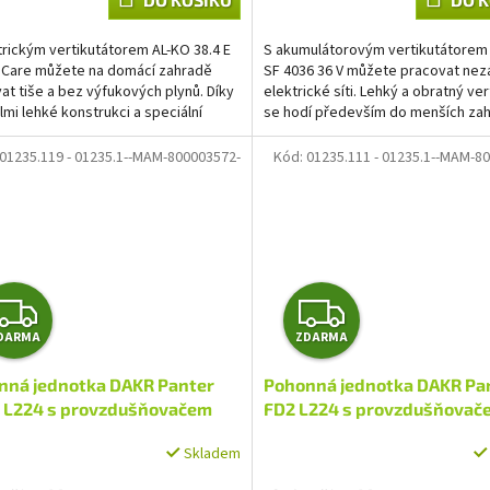
ček.
trickým vertikutátorem AL-KO 38.4 E
S akumulátorovým vertikutátorem
 Care můžete na domácí zahradě
SF 4036 36 V můžete pracovat nezá
at tiše a bez výfukových plynů. Díky
elektrické síti. Lehký a obratný ver
lmi lehké konstrukci a speciální
se hodí především do menších zah
elnosti je...
Držadlo lze...
01235.119 - 01235.1--MAM-800003572-
Kód:
01235.111 - 01235.1--MAM-8
Z
Z
DARMA
ZDARMA
D
D
nná jednotka DAKR Panter
Pohonná jednotka DAKR Pa
A
A
 L224 s provzdušňovačem
FD2 L224 s provzdušňovač
I
VERTI
R
R
Skladem