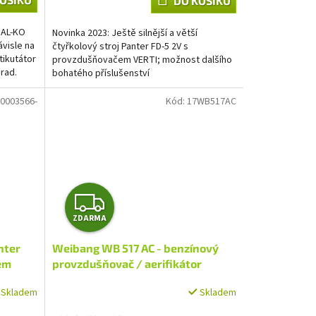
DO KOŠÍKU
 AL-KO
Novinka 2023: Ještě silnější a větší
visle na
čtyřkolový stroj Panter FD-5 2V s
tikutátor
provzdušňovačem VERTI; možnost dalšího
rad.
bohatého příslušenství
00003566-
Kód:
17WB517AC
Z
ZDARMA
D
nter
Weibang WB 517 AC - benzínový
A
em
provzdušňovač / aerifikátor
R
Skladem
Skladem