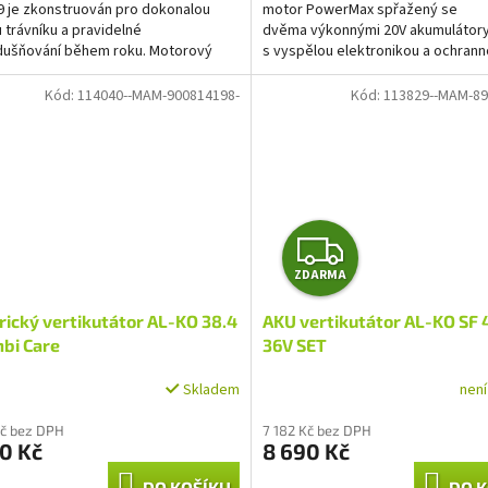
 je zkonstruován pro dokonalou
motor PowerMax spřažený se
 trávníku a pravidelné
dvěma výkonnými 20V akumulátor
dušňování během roku. Motorový
s vyspělou elektronikou a ochran
utátor / provzdušňovač RURIS...
jednotlivých článků při...
Kód:
114040--MAM-900814198-
Kód:
113829--MAM-89
Z
ZDARMA
D
rický vertikutátor AL-KO 38.4
AKU vertikutátor AL-KO SF 
A
bi Care
36V SET
R
nen
Skladem
rné
cení
M
Kč bez DPH
7 182 Kč bez DPH
ktu
0 Kč
8 690 Kč
A
DO KOŠÍKU
DO K