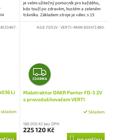
je velmi užitečný pomocník pro každého,
y
kdo touží po zdravém, hustém a zeleném
nou
trávníku. Základem stroje je válec s 15
rotujícími noži z...
4533467-
Kód:
FD52V - VERTI--MAM-803471480-
Z
ZDARMA
D
4036 Li
Malotraktor DAKR Panter FD-5 2V
A
s provzdušňovačem VERTI
R
í skladem
Skladem
M
186 050 Kč bez DPH
225 120 Kč
A
OŠÍKU