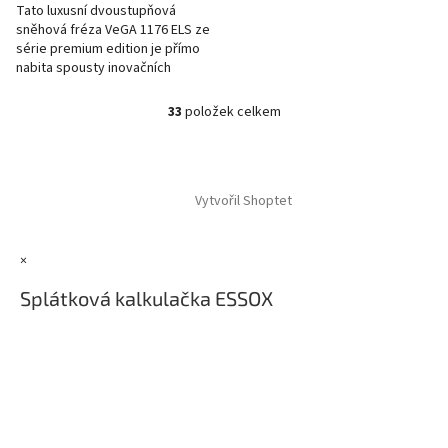
Tato luxusní dvoustupňová
sněhová fréza VeGA 1176 ELS ze
série premium edition je přímo
nabita spousty inovačních
vylepšení a uživatelských výhod.
Fréza je osazena silným...
33
položek celkem
O
v
l
Z
á
á
d
Vytvořil Shoptet
p
a
a
c
t
í
×
í
p
r
Splátková kalkulačka ESSOX
v
k
y
v
ý
p
i
s