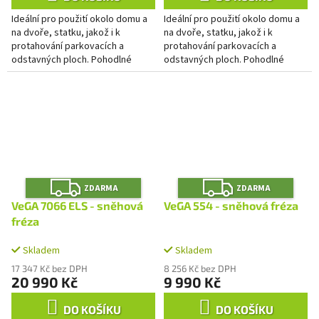
Ideální pro použití okolo domu a
Ideální pro použití okolo domu a
na dvoře, statku, jakož i k
na dvoře, statku, jakož i k
protahování parkovacích a
protahování parkovacích a
odstavných ploch. Pohodlné
odstavných ploch. Pohodlné
spouštění elektrickým startérem.
spouštění elektrickým startérem.
Optimální trakce díky pásovému...
Optimální trakce díky pásovému...
Z
Z
ZDARMA
ZDARMA
D
D
A
A
VeGA 7066 ELS - sněhová
VeGA 554 - sněhová fréza
R
R
M
M
fréza
A
A
Skladem
Skladem
17 347 Kč bez DPH
8 256 Kč bez DPH
20 990 Kč
9 990 Kč
DO KOŠÍKU
DO KOŠÍKU