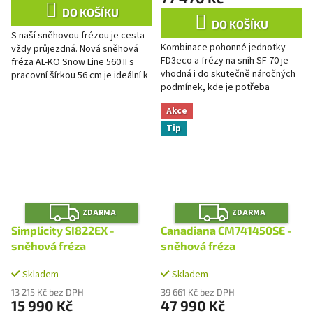
4,0
DO KOŠÍKU
z
DO KOŠÍKU
S naší sněhovou frézou je cesta
5
Kombinace pohonné jednotky
vždy průjezdná. Nová sněhová
hvězdiček.
FD3eco a frézy na sníh SF 70 je
fréza AL-KO Snow Line 560 II s
vhodná i do skutečně náročných
pracovní šírkou 56 cm je ideální k
podmínek, kde je potřeba
odstranění sněhu na úzkých
odhazovat sníh přes vysoké
cestách a chodnících....
Akce
bariéry, či do větších
vzdáleností....
Tip
Z
Z
ZDARMA
ZDARMA
D
D
A
A
Simplicity SI822EX -
Canadiana CM741450SE -
R
R
M
M
sněhová fréza
sněhová fréza
A
A
Skladem
Skladem
13 215 Kč bez DPH
39 661 Kč bez DPH
15 990 Kč
47 990 Kč