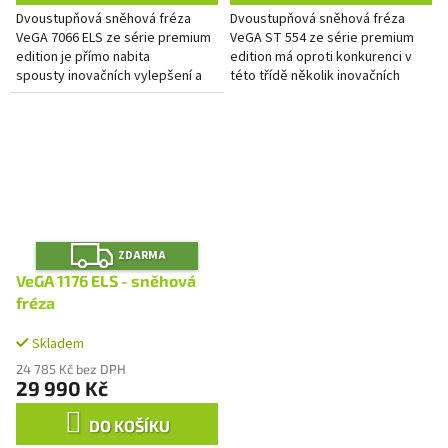
Dvoustupňová sněhová fréza
Dvoustupňová sněhová fréza
VeGA 7066 ELS ze série premium
VeGA ST 554 ze série premium
edition je přímo nabita
edition má oproti konkurenci v
spousty inovačních vylepšení a
této třídě několik inovačních
uživatelských výhod. Fréza je
vylepšení a uživatelských výhod.
osazena silným...
Základním prvkem...
Z
ZDARMA
D
A
VeGA 1176 ELS - sněhová
R
M
fréza
A
Skladem
24 785 Kč bez DPH
29 990 Kč
DO KOŠÍKU