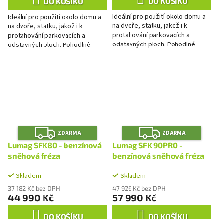
DO KOŠÍKU
DO KOŠÍKU
Ideální pro použití okolo domu a
Ideální pro použití okolo domu a
na dvoře, statku, jakož i k
na dvoře, statku, jakož i k
protahování parkovacích a
protahování parkovacích a
odstavných ploch. Pohodlné
odstavných ploch. Pohodlné
spouštění elektrickým startérem.
spouštění elektrickým startérem.
Robustní přihrnovací šnek,...
Robustní přihrnovací šnek,...
Z
Z
ZDARMA
ZDARMA
D
D
A
A
Lumag SFK80 - benzínová
Lumag SFK 90PRO -
R
R
M
M
sněhová fréza
benzínová sněhová fréza
A
A
Skladem
Skladem
37 182 Kč bez DPH
47 926 Kč bez DPH
44 990 Kč
57 990 Kč
DO KOŠÍKU
DO KOŠÍKU