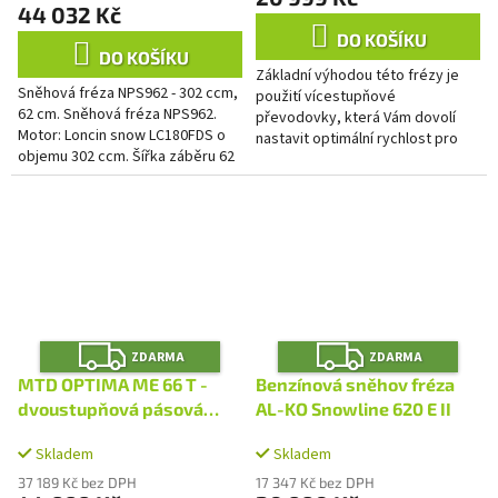
44 032 Kč
je
4,5
DO KOŠÍKU
z
DO KOŠÍKU
Základní výhodou této frézy je
5
Sněhová fréza NPS962 - 302 ccm,
použití vícestupňové
hvězdiček.
62 cm. Sněhová fréza NPS962.
převodovky, která Vám dovolí
Motor: Loncin snow LC180FDS o
nastavit optimální rychlost pro
objemu 302 ccm. Šířka záběru 62
konkrétní sněhové podmínky.
cm, výkon 5,6 kW/9 HP, 3600
Stroj má konstrukci s nízkým...
ot./min. 6 rychlostí...
Z
Z
ZDARMA
ZDARMA
D
D
A
A
MTD OPTIMA ME 66 T -
Benzínová sněhov fréza
R
R
M
M
dvoustupňová pásová
AL-KO Snowline 620 E II
A
A
sněhová fréza
Skladem
Skladem
37 189 Kč bez DPH
17 347 Kč bez DPH