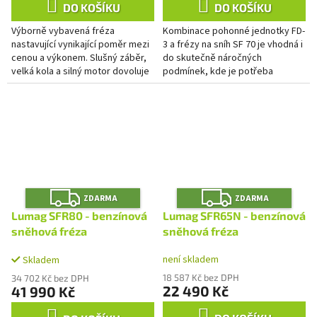
DO KOŠÍKU
DO KOŠÍKU
Výborně vybavená fréza
Kombinace pohonné jednotky FD-
nastavující vynikající poměr mezi
3 a frézy na sníh SF 70 je vhodná i
cenou a výkonem. Slušný záběr,
do skutečně náročných
velká kola a silný motor dovoluje
podmínek, kde je potřeba
mnohem více, než jenom úklid
odhazovat sníh přes vysoké
příjezdových cest nebo...
bariéry, či do větších
vzdáleností....
Z
Z
ZDARMA
ZDARMA
D
D
A
A
Lumag SFR80 - benzínová
Lumag SFR65N - benzínová
R
R
M
M
sněhová fréza
sněhová fréza
A
A
není skladem
Skladem
18 587 Kč bez DPH
34 702 Kč bez DPH
22 490 Kč
41 990 Kč