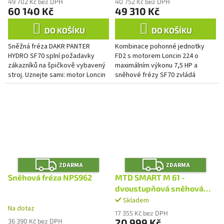
49 702 Kč bez DPH
40 752 Kč bez DPH
60 140 Kč
49 310 Kč
DO KOŠÍKU
DO KOŠÍKU
Sněžná fréza DAKR PANTER
Kombinace pohonné jednotky
HYDRO SF70 splní požadavky
FD2 s motorem Loncin 224 o
zákazníků na špičkově vybavený
maximálním výkonu 7,5 HP a
stroj. Uznejte sami: motor Loncin
sněhové frézy SF70 zvládá
224 s litinovou vložkou válce.
odhazovat čerstvě napadlý
Neomezujeme své zákazníky na...
prašan. Tato sněhová fréza
dokonale poslouží...
Z
Z
ZDARMA
ZDARMA
D
D
A
A
Sněhová fréza NPS962
MTD SMART M 61 -
R
R
M
M
dvoustupňová sněhová
A
A
fréza
Skladem
Průměrné
Na dotaz
hodnocení
17 355 Kč bez DPH
produktu
20 999 Kč
36 390 Kč bez DPH