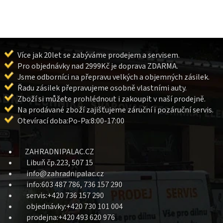
Více jak 20let se zabýváme prodejem a servisem.
Pro objednávky nad 2999Kč je doprava ZDARMA.
Jsme odborníci na přepravu velkých a objemných zásilek.
Řadu zásilek přepravujeme osobně vlastními auty.
Zboží si můžete prohlédnout i zakoupit v naší prodejně.
Na prodávané zboží zajišťujeme záruční i pozáruční servis.
Otevírací doba:Po-Pa:8:00-17:00
ZAHRADNIPALAC.CZ
Libuň čp.223, 507 15
info@zahradnipalac.cz
info:603 487 786, 736 157 290
servis:+420 736 157 290
objednávky:+420 730 101 004
prodejna:+420 493 620 976