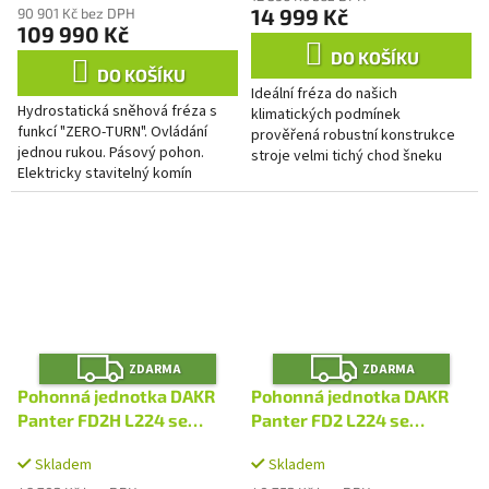
produktu
14 999 Kč
90 901 Kč bez DPH
109 990 Kč
je
4,0
DO KOŠÍKU
z
DO KOŠÍKU
Ideální fréza do našich
5
Hydrostatická sněhová fréza s
klimatických podmínek
hvězdiček.
funkcí "ZERO-TURN". Ovládání
prověřená robustní konstrukce
jednou rukou. Pásový pohon.
stroje velmi tichý chod šneku
Elektricky stavitelný komín
velmi kompaktní tvar je až o
výhozu. Elektrický start.
čtvrtinu kratší než výkonově
Vyhřívané rukojeti.
srovnatelné...
Z
Z
ZDARMA
ZDARMA
D
D
A
A
Pohonná jednotka DAKR
Pohonná jednotka DAKR
R
R
M
M
Panter FD2H L224 se
Panter FD2 L224 se
A
A
sněhovou frézou SF70
sněhovou frézou SF70
Skladem
Skladem