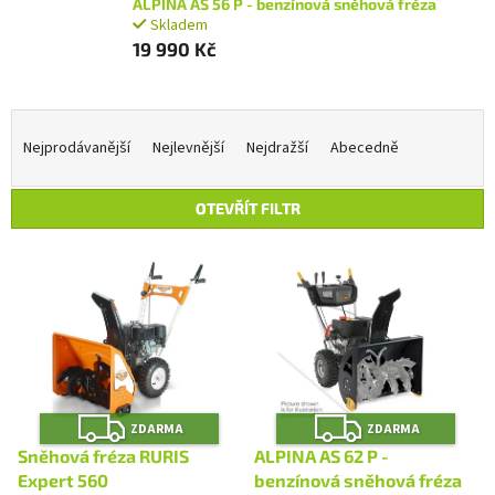
ALPINA AS 56 P - benzínová sněhová fréza
Skladem
19 990 Kč
Ř
a
Nejprodávanější
Nejlevnější
Nejdražší
Abecedně
z
e
OTEVŘÍT FILTR
n
í
V
p
ý
r
p
o
i
d
s
u
p
k
r
t
Z
Z
o
ZDARMA
ZDARMA
D
D
ů
A
A
d
Sněhová fréza RURIS
ALPINA AS 62 P -
R
R
u
M
M
Expert 560
benzínová sněhová fréza