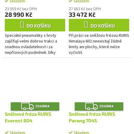
Skladem
Skladem
23 959 Kč bez DPH
27 663 Kč bez DPH
28 990 Kč
33 472 Kč
DO KOŠÍKU
DO KOŠÍKU
Speciální pneumatiky s hroty
Při práci se sněžnou frézou RURIS
zajišťují velmi dobrou trakci a
Himalaya 602 neexistují žádné
snadnou ovladatelnost i za
limity ani plochy, které nelze
nepříznivých podmínek. Díky
vyčistit.
silnému 4-taktnímu motoru se
systémem mazání OHV, který je...
Z
Z
ZDARMA
ZDARMA
D
D
A
A
Sněhová fréza RURIS
Sněhová fréza RURIS
R
R
M
M
Everest 804
Parang 704S
A
A
Skladem
Skladem