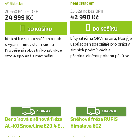
není skladem
Skladem
elektrostartem
35 529 Kč bez DPH
20 660 Kč bez DPH
42 990 Kč
24 999 Kč
DO KOŠÍKU
DO KOŠÍKU
Díky silnému OHV motoru, který je
Ideální fréza i do vyšších poloh
uzpůsoben speciálně pro práci v
s vyšším množstvím sněhu.
zimních podmínkách a
Prověřená robustní konstrukce
přepínatelnému pohonu pásů se
stroje spojená s maximální
6 rychlostními stupni vpřed a 2
komfortní výbavou. Systém
vzad je 2-stupňová (šnekové...
snadného zatáčení tvořený...
Z
Z
ZDARMA
ZDARMA
D
D
A
A
Benzínová sněhová fréza
Sněhová fréza RURIS
R
R
M
M
AL-KO SnowLine 620.4 E III
Himalaya 602
A
A
LED