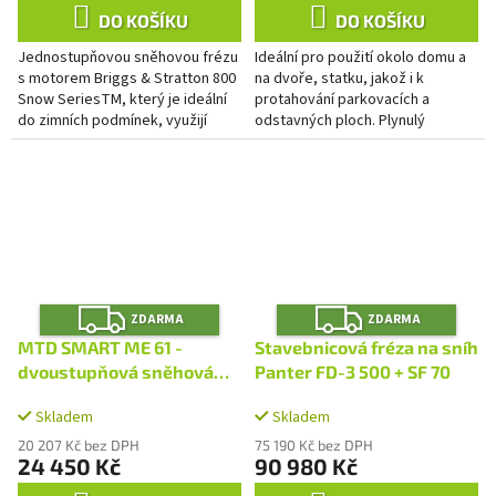
DO KOŠÍKU
DO KOŠÍKU
Jednostupňovou sněhovou frézu
Ideální pro použití okolo domu a
s motorem Briggs & Stratton 800
na dvoře, statku, jakož i k
Snow SeriesTM, který je ideální
protahování parkovacích a
do zimních podmínek, využijí
odstavných ploch. Plynulý
zejména obyvatelé městských
hydrostatický pohon
zástaveb při odklízení...
Z
Z
ZDARMA
ZDARMA
D
D
A
A
MTD SMART ME 61 -
Stavebnicová fréza na sníh
R
R
M
M
dvoustupňová sněhová
Panter FD-3 500 + SF 70
A
A
fréza
Skladem
Skladem
20 207 Kč bez DPH
75 190 Kč bez DPH
24 450 Kč
90 980 Kč