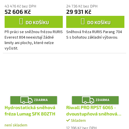
43 476 Kč bez DPH
24 736 Kč bez DPH
52 606 Kč
29 931 Kč
DO KOŠÍKU
DO KOŠÍKU
Při práci se sněžnou frézou RURIS
Sněhová fréza RURIS Parang 704
Everest 804 neexistují žádné
S s bohatou základní výbavou.
limity ani plochy, které nelze
vyčistit.
Z
Z
ZDARMA
ZDARMA
D
D
A
A
Hydrostatická sněhová
Riwall PRO RPST 6065 -
R
R
M
M
fréza Lumag SFK 80ZTH
dvoustupňová sněhová
A
A
fréza 6,5 HP
Skladem
Průměrné
není skladem
hodnocení
12 396 Kč bez DPH