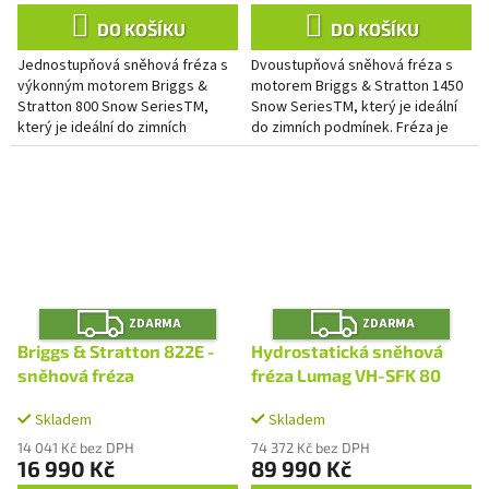
DO KOŠÍKU
DO KOŠÍKU
Jednostupňová sněhová fréza s
Dvoustupňová sněhová fréza s
výkonným motorem Briggs &
motorem Briggs & Stratton 1450
Stratton 800 Snow SeriesTM,
Snow SeriesTM, který je ideální
který je ideální do zimních
do zimních podmínek. Fréza je
podmínek. Velká rukojeť
dobře ovladatelná díky pojezdu a
startovací šňůry umožňuje
velkým kolům Artic...
snadné...
Z
Z
ZDARMA
ZDARMA
D
D
A
A
Briggs & Stratton 822E -
Hydrostatická sněhová
R
R
M
M
sněhová fréza
fréza Lumag VH-SFK 80
A
A
Skladem
Skladem
14 041 Kč bez DPH
74 372 Kč bez DPH
16 990 Kč
89 990 Kč