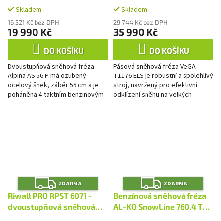
A
A
Skladem
Skladem
16 521 Kč bez DPH
29 744 Kč bez DPH
19 990 Kč
35 990 Kč
DO KOŠÍKU
DO KOŠÍKU
Dvoustupňová sněhová fréza
Pásová sněhová fréza VeGA
Alpina AS 56 P má ozubený
T1176 ELS je robustní a spolehlivý
ocelový šnek, záběr 56 cm a je
stroj, navržený pro efektivní
poháněna 4-taktním benzinovým
odklízení sněhu na velkých
motorem o objemu 212 ccm,
plochách. Tento model je
který si poradí s každým
vybaven výkonným motorem
druhem...
Loncin...
Z
Z
ZDARMA
ZDARMA
D
D
A
A
Riwall PRO RPST 6071 -
Benzínová sněhová fréza
R
R
M
M
dvoustupňová sněhová
AL-KO SnowLine 760.4 TE
A
A
fréza 7,1 HP s
LED