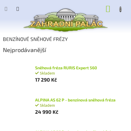
Přejít
NÁKUP
na
obsah
KOŠÍK
BENZÍNOVÉ SNĚHOVÉ FRÉZY
Nejprodávanější
Sněhová fréza RURIS Expert 560
Skladem
17 290 Kč
ALPINA AS 62 P - benzínová sněhová fréza
Skladem
24 990 Kč