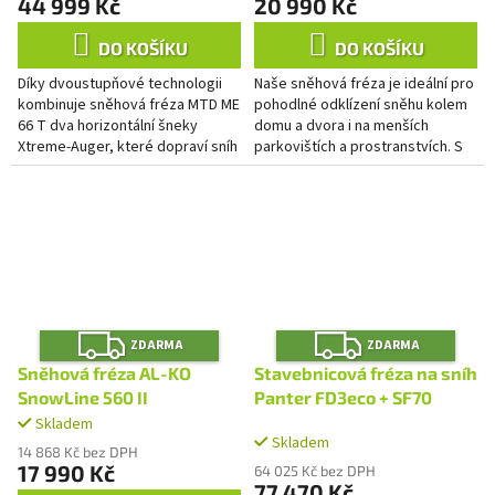
44 999 Kč
20 990 Kč
DO KOŠÍKU
DO KOŠÍKU
Díky dvoustupňové technologii
Naše sněhová fréza je ideální pro
kombinuje sněhová fréza MTD ME
pohodlné odklízení sněhu kolem
66 T dva horizontální šneky
domu a dvora i na menších
Xtreme-Auger, které dopraví sníh
parkovištích a prostranstvích. S
do středu, odkud jej další šnek
ním se namáhavá zimní služba
vyhazuje vertikálně...
stává téměř nenáročnou...
Z
Z
ZDARMA
ZDARMA
D
D
A
A
Sněhová fréza AL-KO
Stavebnicová fréza na sníh
R
R
M
M
SnowLine 560 II
Panter FD3eco + SF70
A
A
Skladem
Průměrné
Skladem
hodnocení
14 868 Kč bez DPH
produktu
17 990 Kč
64 025 Kč bez DPH
je
77 470 Kč