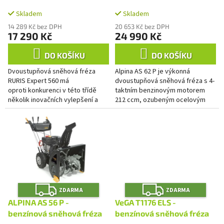
A
A
k
t
Skladem
Skladem
ů
14 289 Kč bez DPH
20 653 Kč bez DPH
17 290 Kč
24 990 Kč
DO KOŠÍKU
DO KOŠÍKU
Dvoustupňová sněhová fréza
Alpina AS 62 P je výkonná
RURIS Expert 560 má
dvoustupňová sněhová fréza s 4-
oproti konkurenci v této třídě
taktním benzinovým motorem
několik inovačních vylepšení a
212 ccm, ozubeným ocelovým
uživatelských výhod.
šnekem, který si poradí s
jakýmkoliv sněhem a šířkou
odklízení 62...
Z
Z
ZDARMA
ZDARMA
D
D
A
A
ALPINA AS 56 P -
VeGA T1176 ELS -
R
R
M
M
benzínová sněhová fréza
benzínová sněhová fréza