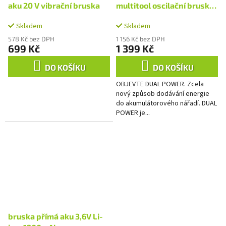
aku 20 V vibrační bruska
multitool oscilační bruska
20V (bez AKU)
Skladem
Skladem
578 Kč bez DPH
1 156 Kč bez DPH
699 Kč
1 399 Kč
DO KOŠÍKU
DO KOŠÍKU
OBJEVTE DUAL POWER. Zcela
nový způsob dodávání energie
do akumulátorového nářadí. DUAL
POWER je...
bruska přímá aku 3,6V Li-