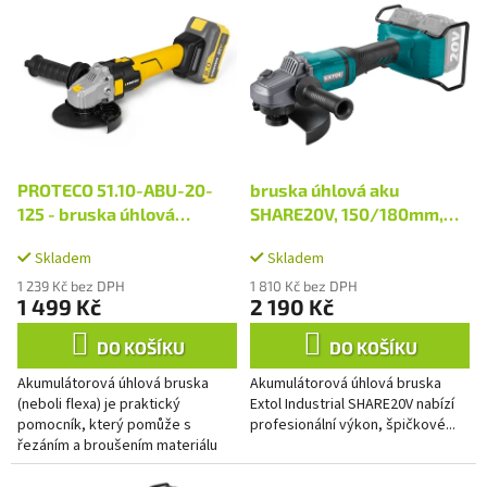
p
ý
r
p
o
i
d
s
u
p
k
r
t
o
ů
d
PROTECO 51.10-ABU-20-
bruska úhlová aku
u
125 - bruska úhlová
SHARE20V, 150/180mm,
k
akumulátorová 125 mm 20
BRUSHLESS, bez baterie a
t
Skladem
Skladem
V bez aku
nabíječky
ů
1 239 Kč bez DPH
1 810 Kč bez DPH
1 499 Kč
2 190 Kč
DO KOŠÍKU
DO KOŠÍKU
Akumulátorová úhlová bruska
Akumulátorová úhlová bruska
(neboli flexa) je praktický
Extol Industrial SHARE20V nabízí
pomocník, který pomůže s
profesionální výkon, špičkové...
řezáním a broušením materiálu
bez potřeby blízkého dosahu
zásuvky či tahání...