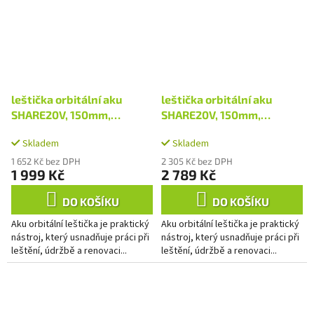
leštička orbitální aku
leštička orbitální aku
SHARE20V, 150mm,
SHARE20V, 150mm,
BRUSHLESS, bez baterie a
BRUSHLESS, 2Ah
Skladem
Skladem
nabíječky
1 652 Kč bez DPH
2 305 Kč bez DPH
1 999 Kč
2 789 Kč
DO KOŠÍKU
DO KOŠÍKU
Aku orbitální leštička je praktický
Aku orbitální leštička je praktický
nástroj, který usnadňuje práci při
nástroj, který usnadňuje práci při
leštění, údržbě a renovaci...
leštění, údržbě a renovaci...