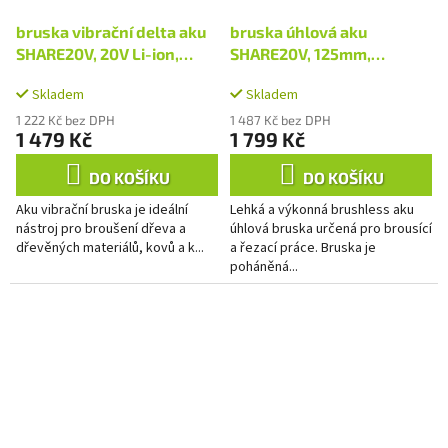
bruska vibrační delta aku
bruska úhlová aku
SHARE20V, 20V Li-ion,
SHARE20V, 125mm,
2000mAh
BRUSHLESS, bez baterie a
Skladem
Skladem
nabíječky
1 222 Kč bez DPH
1 487 Kč bez DPH
1 479 Kč
1 799 Kč
DO KOŠÍKU
DO KOŠÍKU
Aku vibrační bruska je ideální
Lehká a výkonná brushless aku
nástroj pro broušení dřeva a
úhlová bruska určená pro brousící
dřevěných materiálů, kovů a k...
a řezací práce. Bruska je
poháněná...