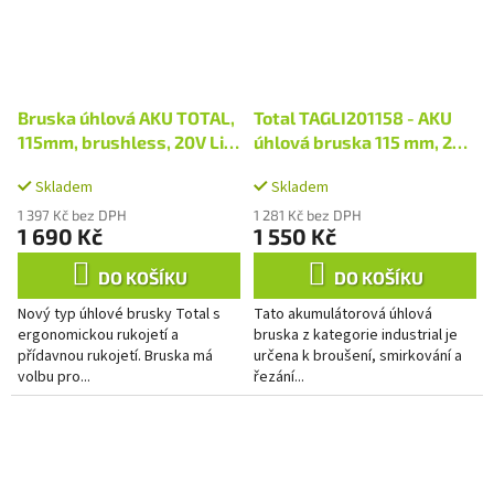
Bruska úhlová AKU TOTAL,
Total TAGLI201158 - AKU
115mm, brushless, 20V Li-
úhlová bruska 115 mm, 20V
ion, bez baterie a nabíječky
Li-ion, bez baterie a
Skladem
Skladem
nabíječky
1 397 Kč bez DPH
1 281 Kč bez DPH
1 690 Kč
1 550 Kč
DO KOŠÍKU
DO KOŠÍKU
Nový typ úhlové brusky Total s
Tato akumulátorová úhlová
ergonomickou rukojetí a
bruska z kategorie industrial je
přídavnou rukojetí. Bruska má
určena k broušení, smirkování a
volbu pro...
řezání...