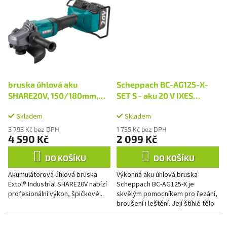
bruska úhlová aku
Scheppach BC-AG125-X-
SHARE20V, 150/180mm,
SET S - aku 20 V IXES
BRUSHLESS, 2x4Ah
úhlová bruska + 2Ah
Skladem
Skladem
baterie + nabíječka 2,4 A
3 793 Kč bez DPH
1 735 Kč bez DPH
4 590 Kč
2 099 Kč
DO KOŠÍKU
DO KOŠÍKU
Akumulátorová úhlová bruska
Výkonná aku úhlová bruska
Extol® Industrial SHARE20V nabízí
Scheppach BC-AG125-X je
profesionální výkon, špičkové...
skvělým pomocníkem pro řezání,
broušení i leštění. Její štíhlé tělo
s hliníkovou přední částí a
měkkými zónami úchopu...