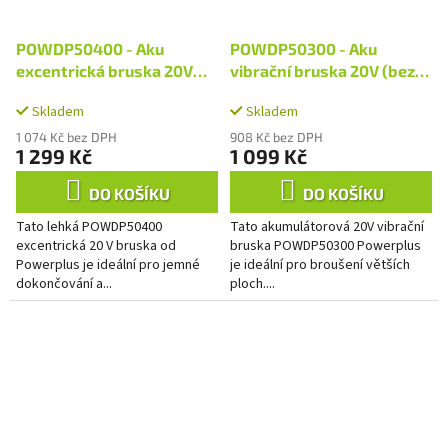
POWDP50400 - Aku
POWDP50300 - Aku
excentrická bruska 20V
vibrační bruska 20V (bez
(bez AKU)
AKU)
Skladem
Skladem
1 074 Kč bez DPH
908 Kč bez DPH
1 299 Kč
1 099 Kč
DO KOŠÍKU
DO KOŠÍKU
Tato lehká POWDP50400
Tato akumulátorová 20V vibrační
excentrická 20 V bruska od
bruska POWDP50300 Powerplus
Powerplus je ideální pro jemné
je ideální pro broušení větších
dokončování a...
ploch....