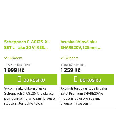
Scheppach C-AG125-X -
bruska úhlová aku
SET L - aku 20 V IXES
SHARE20V, 125mm,
úhlová bruska + 4Ah
BRUSHLESS, bez baterie a
Skladem
Skladem
baterie + nabíječka 2,4 A
nabíječky
1 652 Kč bez DPH
1 041 Kč bez DPH
1 999 Kč
1 259 Kč
DO KOŠÍKU
DO KOŠÍKU
Výkonná aku úhlová bruska
Akumulátorová úhlová bruska
Scheppach C-AG125-X je skvělým
Extol Premium SHARE20V je
pomocníkem pro řezání, broušení
moderní stroj pro řezání,
i leštění. Její štíhlé tělo s
broušení a leštění...
hliníkovou přední částí a měkkými
zónami úchopu umožňuje...