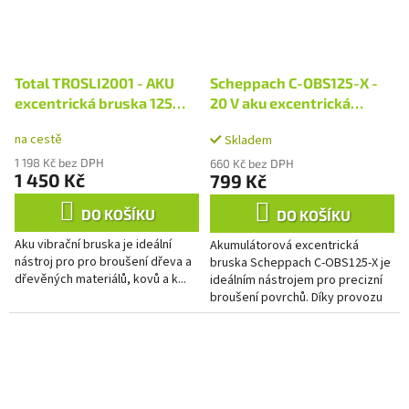
Total TROSLI2001 - AKU
Scheppach C-OBS125-X -
excentrická bruska 125
20 V aku excentrická
mm, 20V Li-ion, 2000mAh,
bruska (bez baterie a
na cestě
Skladem
bez baterie a nabíječky,
nabíječky)
industrial
1 198 Kč bez DPH
660 Kč bez DPH
1 450 Kč
799 Kč
DO KOŠÍKU
DO KOŠÍKU
Aku vibrační bruska je ideální
Akumulátorová excentrická
nástroj pro pro broušení dřeva a
bruska Scheppach C-OBS125-X je
dřevěných materiálů, kovů a k...
ideálním nástrojem pro precizní
broušení povrchů. Díky provozu
bez kabelu nabízí tato bruska
maximální flexibilitu a...