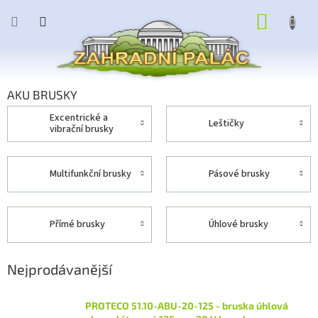
Přejít
NÁKUP
na
obsah
KOŠÍK
AKU BRUSKY
excentrické a
leštičky
vibrační brusky
multifunkční brusky
pásové brusky
přímé brusky
úhlové brusky
Nejprodávanější
PROTECO 51.10-ABU-20-125 - bruska úhlová