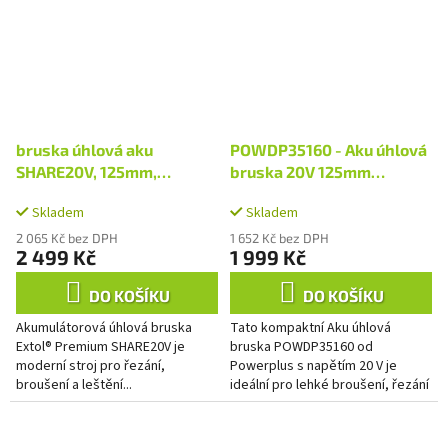
bruska úhlová aku
POWDP35160 - Aku úhlová
SHARE20V, 125mm,
bruska 20V 125mm
BRUSHLESS, 4Ah
bezuhlíková (bez AKU)
Skladem
Skladem
2 065 Kč bez DPH
1 652 Kč bez DPH
2 499 Kč
1 999 Kč
DO KOŠÍKU
DO KOŠÍKU
Akumulátorová úhlová bruska
Tato kompaktní Aku úhlová
Extol® Premium SHARE20V je
bruska POWDP35160 od
moderní stroj pro řezání,
Powerplus s napětím 20 V je
broušení a leštění...
ideální pro lehké broušení, řezání
a odstraňování otřepů. Díky své
obratnosti umožňuje snadnou
práci i...