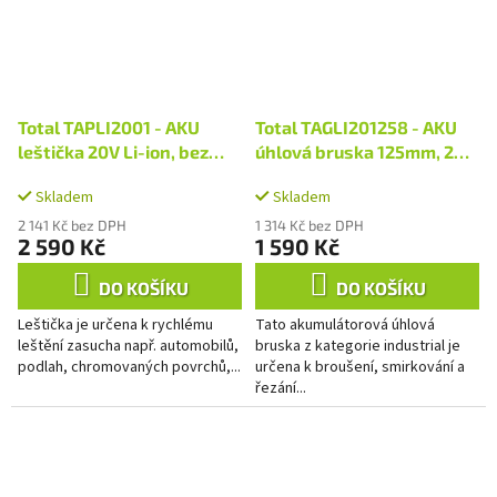
Total TAPLI2001 - AKU
Total TAGLI201258 - AKU
leštička 20V Li-ion, bez
úhlová bruska 125mm, 20V
baterie a nabíječky
LI-ION, bez baterie a
Skladem
Skladem
nabíječky
2 141 Kč bez DPH
1 314 Kč bez DPH
2 590 Kč
1 590 Kč
DO KOŠÍKU
DO KOŠÍKU
Leštička je určena k rychlému
Tato akumulátorová úhlová
leštění zasucha např. automobilů,
bruska z kategorie industrial je
podlah, chromovaných povrchů,...
určena k broušení, smirkování a
řezání...