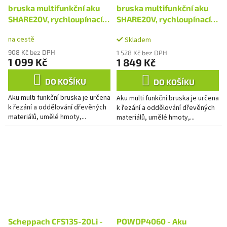
bruska multifunkční aku
bruska multifunkční aku
SHARE20V, rychloupínací,
SHARE20V, rychloupínací,
20V Li-ion, bez baterie a
20V Li-ion, 2000mAh
na cestě
Skladem
nabíječky
908 Kč bez DPH
1 528 Kč bez DPH
1 099 Kč
1 849 Kč
DO KOŠÍKU
DO KOŠÍKU
Aku multi funkční bruska je určena
Aku multi funkční bruska je určena
k řezání a oddělování dřevěných
k řezání a oddělování dřevěných
materiálů, umělé hmoty,...
materiálů, umělé hmoty,...
Scheppach CFS135-20Li -
POWDP4060 - Aku