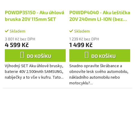
POWDP35150 - Aku úhlová
POWDP4040 - Aku leštička
bruska 20V 115mm SET
20V 240mm LI-ION (bez
AKU)
Skladem
Skladem
3 801 Kč bez DPH
1 239 Kč bez DPH
4 599 Kč
1 499 Kč
DO KOŠÍKU
DO KOŠÍKU
Výhodný SET Aku úhlové brusky,
Snadno opravíte škrábance a
baterie 40V 2.500mAh SAMSUNG,
obnovíte lesk svého automobilu,
nabíječky a to vše v kufru. Tato...
nákladního automobilu nebo
motocyklu?...