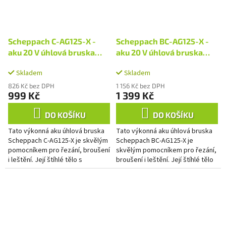
Scheppach C-AG125-X -
Scheppach BC-AG125-X -
aku 20 V úhlová bruska
aku 20 V úhlová bruska
(bez baterie a nabíječky)
(bez baterie a nabíječky)
Skladem
Skladem
826 Kč bez DPH
1 156 Kč bez DPH
999 Kč
1 399 Kč
DO KOŠÍKU
DO KOŠÍKU
Tato výkonná aku úhlová bruska
Tato výkonná aku úhlová bruska
Scheppach C-AG125-X je skvělým
Scheppach BC-AG125-X je
pomocníkem pro řezání, broušení
skvělým pomocníkem pro řezání,
i leštění. Její štíhlé tělo s
broušení i leštění. Její štíhlé tělo
hliníkovou přední částí a měkkými
s hliníkovou přední částí a
zónami úchopu...
měkkými zónami úchopu...