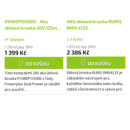
POWDPO5000 - Aku
AKU úhlová bruska RURIS
úhlová bruska 20V 125mm
RMX 4125
(bez AKU)
1-3 týdny
Skladem
1 972 Kč bez DPH
1 156 Kč bez DPH
2 386 Kč
1 399 Kč
DO KOŠÍKU
DO KOŠÍKU
Úhlová bruska RURIS RMX4125 je
Tato kompaktní 20V aku úhlová
základním nástrojem pro
bruska POWDPO5000 z řady
každého řemeslníka nebo kutila,
Powerplus Dual Power je ideální
nabízí všestrannost a výkon pro
pro použití...
různé řezací, brusné a
dokončovací práce.