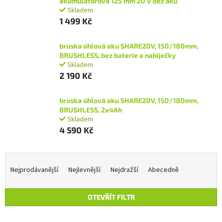
akumulátorová 125 mm 20 V bez aku
Skladem
1 499 Kč
bruska úhlová aku SHARE20V, 150/180mm,
BRUSHLESS, bez baterie a nabíječky
Skladem
2 190 Kč
bruska úhlová aku SHARE20V, 150/180mm,
BRUSHLESS, 2x4Ah
Skladem
4 590 Kč
Ř
a
Nejprodávanější
Nejlevnější
Nejdražší
Abecedně
z
e
OTEVŘÍT FILTR
n
í
V