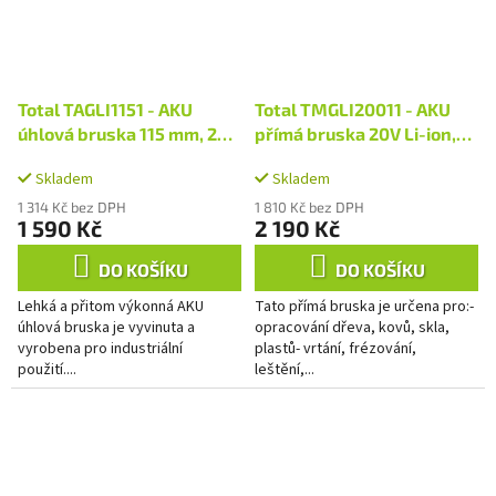
Total TAGLI1151 - AKU
Total TMGLI20011 - AKU
úhlová bruska 115 mm, 20V
přímá bruska 20V Li-ion,
Li-ion, 2000mAh, bez
2000mAh, s baterií a
Skladem
Skladem
baterie a nabíječky,
nabíječkou
industrial
1 314 Kč bez DPH
1 810 Kč bez DPH
1 590 Kč
2 190 Kč
DO KOŠÍKU
DO KOŠÍKU
Lehká a přitom výkonná AKU
Tato přímá bruska je určena pro:-
úhlová bruska je vyvinuta a
opracování dřeva, kovů, skla,
vyrobena pro industriální
plastů- vrtání, frézování,
použití....
leštění,...