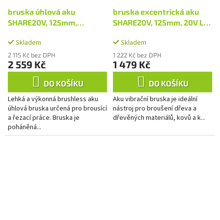
bruska úhlová aku
bruska excentrická aku
SHARE20V, 125mm,
SHARE20V, 125mm, 20V Li-
BRUSHLESS, 20V Li-ion,
ion, 2000mAh
Skladem
Skladem
2000mAh
2 115 Kč bez DPH
1 222 Kč bez DPH
2 559 Kč
1 479 Kč
DO KOŠÍKU
DO KOŠÍKU
Lehká a výkonná brushless aku
Aku vibrační bruska je ideální
úhlová bruska určená pro brousící
nástroj pro broušení dřeva a
a řezací práce. Bruska je
dřevěných materiálů, kovů a k...
poháněná...