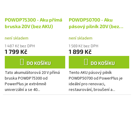
POWDP75300 - Aku přímá
POWDP50700 - Aku
bruska 20V (bez AKU)
pásový pilník 20V (bez
AKU)
není skladem
není skladem
1 487 Kč bez DPH
1 569 Kč bez DPH
1 799 Kč
1 899 Kč
DO KOŠÍKU
DO KOŠÍKU
Tato akumulátorová 20 V přímá
Tento AKU pásový pilník
bruska POWDP75300 od
POWDP50700 od PowerPlus je
PowerPlus je extrémně
ideální pro renovaci,
univerzální a se 40...
restaurování, broušení a...