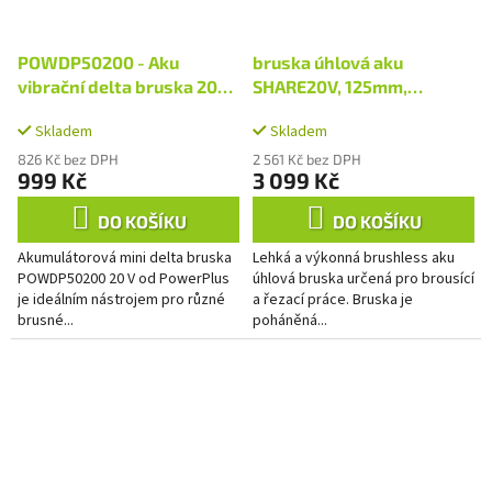
POWDP50200 - Aku
bruska úhlová aku
vibrační delta bruska 20V
SHARE20V, 125mm,
(bez AKU)
BRUSHLESS, 20V Li-ion,
Skladem
Skladem
4000mAh
826 Kč bez DPH
2 561 Kč bez DPH
999 Kč
3 099 Kč
DO KOŠÍKU
DO KOŠÍKU
Akumulátorová mini delta bruska
Lehká a výkonná brushless aku
POWDP50200 20 V od PowerPlus
úhlová bruska určená pro brousící
je ideálním nástrojem pro různé
a řezací práce. Bruska je
brusné...
poháněná...