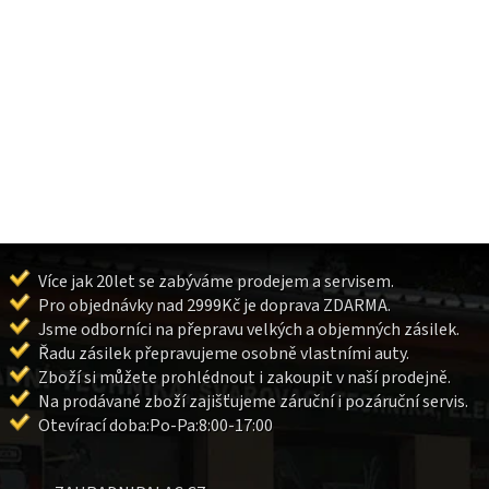
Více jak 20let se zabýváme prodejem a servisem.
Pro objednávky nad 2999Kč je doprava ZDARMA.
Jsme odborníci na přepravu velkých a objemných zásilek.
Řadu zásilek přepravujeme osobně vlastními auty.
Zboží si můžete prohlédnout i zakoupit v naší prodejně.
Na prodávané zboží zajišťujeme záruční i pozáruční servis.
Otevírací doba:Po-Pa:8:00-17:00