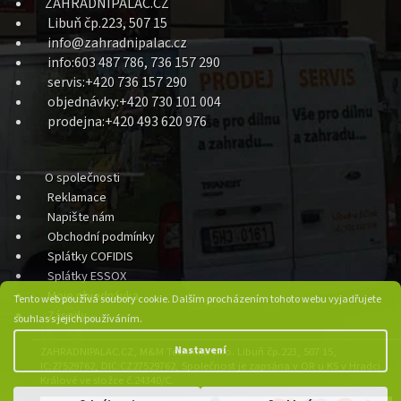
ZAHRADNIPALAC.CZ
Libuň čp.223, 507 15
info@zahradnipalac.cz
info:603 487 786, 736 157 290
servis:+420 736 157 290
objednávky:+420 730 101 004
prodejna:+420 493 620 976
O společnosti
Reklamace
Napište nám
Obchodní podmínky
Splátky COFIDIS
Splátky ESSOX
Moje objednávka
Tento web používá soubory cookie. Dalším procházením tohoto webu vyjadřujete
Zásady
souhlas s jejich používáním.
Nastavení
ZAHRADNIPALAC.CZ, M&M Technika s.r.o. Libuň čp.223, 507 15,
IC:27529762, DIC:CZ27529762, Společnost je zapsána v OR u KS v Hradci
Králové ve složce č.24340/C.