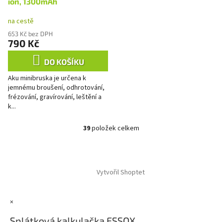
ion, 1300mAh
na cestě
653 Kč bez DPH
790 Kč
DO KOŠÍKU
Aku minibruska je určena k
jemnému broušení, odhrotování,
frézování, gravírování, leštění a
k...
39
položek celkem
O
v
l
Z
á
á
d
Vytvořil Shoptet
p
a
a
c
t
í
×
í
p
r
Splátková kalkulačka ESSOX