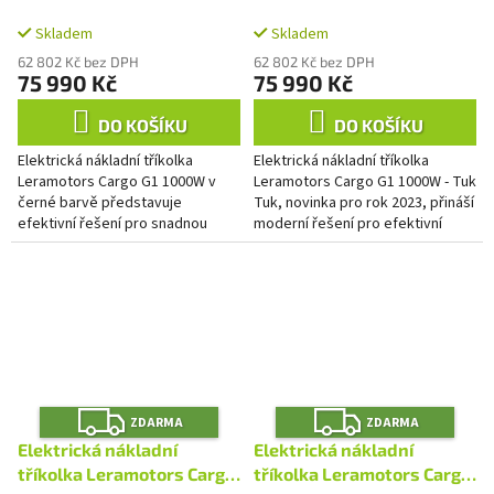
A
A
G1 1000W - Tuk Tuk, černá,
G1 1000W - Tuk Tuk Zelená
Skladem
Skladem
2x baterie
2 x baterie
62 802 Kč bez DPH
62 802 Kč bez DPH
75 990 Kč
75 990 Kč
DO KOŠÍKU
DO KOŠÍKU
Elektrická nákladní tříkolka
Elektrická nákladní tříkolka
Leramotors Cargo G1 1000W v
Leramotors Cargo G1 1000W - Tuk
černé barvě představuje
Tuk, novinka pro rok 2023, přináší
efektivní řešení pro snadnou
moderní řešení pro efektivní
přepravu nákladu v náročném
přepravu nákladu ve městě i na
terénu i úzkých uličkách. Tento...
venkově. Tento...
Z
Z
ZDARMA
ZDARMA
D
D
A
A
Elektrická nákladní
Elektrická nákladní
R
R
M
M
tříkolka Leramotors Cargo
tříkolka Leramotors Cargo