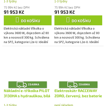
1-3 týdny
1-3 týdny
75 994 Kč bez DPH
75 994 Kč bez DPH
91 953 Kč
91 953 Kč
DO KOŠÍKU
DO KOŠÍKU
Elektrická nákladní tříkolka o
Elektrická nákladní tříkolka o
výkonu 3600 W, dojezdem až 80
výkonu 3600 W, dojezdem až 80
km a nosností 300 kg. Schválena
km a nosností 300 kg. Schválena
na SPZ, kategorie L2e-U. Ideální
na SPZ, kategorie L2e-U. Ideální
pro farmáře, řemeslníky a
pro farmáře, řemeslníky a
doručovatele.
doručovatele.
Z
Z
ZDARMA
ZDARMA
D
D
A
A
Nákladní e-tříkolka PILOT
Elektroskútr RACCEWAY
R
R
M
M
3130HA s hydraulikou, bílá
ZORO, červený, bez baterie
A
A
1-3 týdny
není skladem