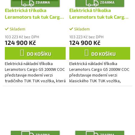
Z
Z
ZDARMA
ZDARMA
D
D
A
A
Elektrická tříkolka
Elektrická tříkolka
R
R
M
M
Leramotors tuk tuk Cargo
Leramotors tuk tuk Cargo
A
A
G5 2000W COC Červená
G5 2000W COC Černá
Skladem
Skladem
103 223 Kč bez DPH
103 223 Kč bez DPH
124 900 Kč
124 900 Kč
DO KOŠÍKU
DO KOŠÍKU
Elektrická nákladní tříkolka
Elektrická nákladní tříkolka
Leramotors Cargo G5 2000W COC
Leramotors Cargo G5 2000W COC
představuje moderní verzi
představuje moderní verzi
tradičního TUK TUK vozítka, která
klasického TUK TUK vozítka,
spojuje výkonnost a praktičnost
která kombinuje výkon a
pro přepravu těžkých...
praktičnost pro přepravu
těžkých...
Z
Z