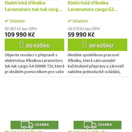
A
A
Elektrická tříkolka
Elektrická tříkolka
R
R
M
M
Leramotors tuk tuk cargo
Leramotors cargo G2
A
A
G4 3000W 72V, černá
2300W 72V - zelená
Skladem
Skladem
90 901 Kč bez DPH
49 579 Kč bez DPH
109 990 Kč
59 990 Kč
DO KOŠÍKU
DO KOŠÍKU
Objevte revoluci v přepravě s
Hledáte spolehlivou pracovní
elektrickou tříkolkou Leramotors
tříkolku, která vám usnadní
tuk tuk cargo G4 3000W 72V, která
každodenní přepravu a zároveň
je ideálním pomocníkem pro vaše
nabídne jednoduché ovládání,
podnikání i hospodářství. Díky
tichý provoz a nízké provozní
bezúdržbové...
náklady? Elektrická tříkolka...
Z
Z
ZDARMA
ZDARMA
D
D