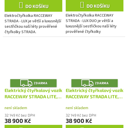
DO KOŠÍKU
DO KOŠÍKU
Elektročtyřkolka RACCEWAY
Elektročtyřkolka RACCEWAY
STRADA - LUX DUO je větší a
STRADA - LUX je větší a luxusnější
luxusnější sestřičkou naší léty
sestřičkou naší léty prověřené
prověřené čtyřkolky
čtyřkolky STRADA.
STRADA vybavena druhou
sedačkou, abyste se mohli vydat
ve dvou
Z
Z
ZDARMA
ZDARMA
D
D
A
A
Elektrický čtyřkolový vozík
Elektrický čtyřkolový vozík
R
R
M
M
RACCEWAY STRADA LITE,
RACCEWAY STRADA LITE,
A
A
vínový
šedý
není skladem
není skladem
32 149 Kč bez DPH
32 149 Kč bez DPH
38 900 Kč
38 900 Kč