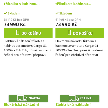
R
R
M
M
tříkolka s kabinou
tříkolka s kabinou
A
A
Leramotors Cargo G1
Leramotors Cargo G1
Skladem
Skladem
1000W - Tuk Tuk Zelená
1000W - Tuk Tuk Šedá
61 149 Kč bez DPH
61 149 Kč bez DPH
73 990 Kč
73 990 Kč
DO KOŠÍKU
DO KOŠÍKU
Elektrická nákladní tříkolka s
Elektrická nákladní tříkolka s
kabinou Leramotors Cargo G1
kabinou Leramotors Cargo G1
1000W - Tuk Tuk, přináší moderní
1000W - Tuk Tuk, přináší moderní
řešení pro efektivní přepravu
řešení pro efektivní přepravu
nákladu ve městě i na venkově.
nákladu ve městě i na venkově.
Tento praktický model...
Tento praktický model...
Z
Z
ZDARMA
ZDARMA
D
D
A
A
Elektrická nákladní
Elektrická nákladní