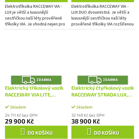
Elektrotříkolka RACCEWAY VIA -
Elektrotříkolka RACCEWAY VIA -
LUX je větší a luxusnější
LUX DUO dvoumístná. Je větší a
sestřičkou naší léty prověřené
luxusnější sestřičkou naší léty
tříkolky VIA. Je vhodná nejen pro
prověřené tříkolky VIA rozšířenou
ty, kdo mají problémy s chůzí a
o další sedadlo a upraveným
pohybovým...
rámem.
Z
Z
ZDARMA
ZDARMA
D
D
A
A
Elektrický tříkolový vozík
Elektrický čtyřkolový vozík
R
R
M
M
RACCEWAY VIA LITE,
RACCEWAY STRADA LUX,
A
A
červený
coffee
Skladem
Skladem
24 711 Kč bez DPH
32 149 Kč bez DPH
29 900 Kč
38 900 Kč
DO KOŠÍKU
DO KOŠÍKU