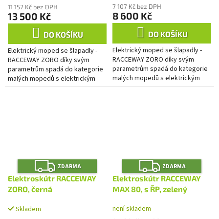
7 107 Kč bez DPH
11 157 Kč bez DPH
8 600 Kč
13 500 Kč
DO KOŠÍKU
DO KOŠÍKU
Elektrický moped se šlapadly -
Elektrický moped se šlapadly -
RACCEWAY ZORO díky svým
RACCEWAY ZORO díky svým
parametrům spadá do kategorie
parametrům spadá do kategorie
malých mopedů s elektrickým
malých mopedů s elektrickým
pohonem a šlapadly. Užijte si
pohonem a šlapadly. Užijte si
svobodu jízdy kdykoli budete...
svobodu jízdy kdykoli budete...
Z
Z
ZDARMA
ZDARMA
D
D
A
A
Elektroskútr RACCEWAY
Elektroskútr RACCEWAY
R
R
M
M
ZORO, černá
MAX 80, s ŘP, zelený
A
A
není skladem
Skladem