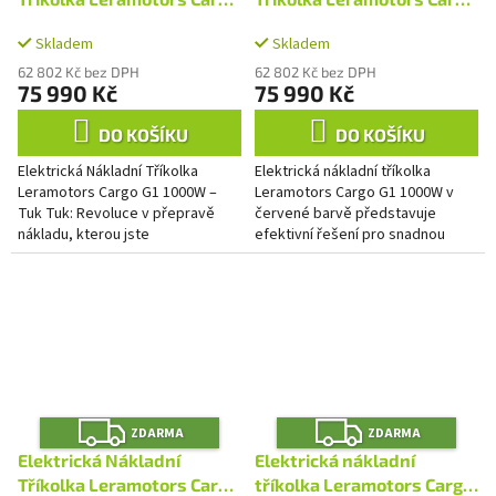
M
M
A
A
G1 1000W - Tuk Tuk, šedá,
G1 1000W - Tuk Tuk,
Skladem
Skladem
2x baterie
červená, 2x baterie
62 802 Kč bez DPH
62 802 Kč bez DPH
75 990 Kč
75 990 Kč
DO KOŠÍKU
DO KOŠÍKU
Elektrická Nákladní Tříkolka
Elektrická nákladní tříkolka
Leramotors Cargo G1 1000W –
Leramotors Cargo G1 1000W v
Tuk Tuk: Revoluce v přepravě
červené barvě představuje
nákladu, kterou jste
efektivní řešení pro snadnou
hledali! Představte si, že máte k
přepravu nákladu v náročném
dispozici spolehlivého parťáka,...
terénu i úzkých uličkách. Tento...
Z
Z
ZDARMA
ZDARMA
D
D
A
A
Elektrická Nákladní
Elektrická nákladní
R
R
M
M
Tříkolka Leramotors Cargo
tříkolka Leramotors Cargo