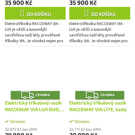
35 900 Kč
35 900 Kč
DO KOŠÍKU
DO KOŠÍKU
Elektrotříkolka RACCEWAY VIA -
Elektrotříkolka RACCEWAY VIA -
LUX je větší a luxusnější
LUX je větší a luxusnější
sestřičkou naší léty prověřené
sestřičkou naší léty prověřené
tříkolky VIA. Je vhodná nejen pro
tříkolky VIA. Je vhodná nejen pro
ty, kdo mají problémy s chůzí a
ty, kdo mají problémy s chůzí a
pohybovým...
pohybovým...
Z
Z
ZDARMA
ZDARMA
D
D
A
A
Elektrický tříkolový vozík
Elektrický tříkolový vozík
R
R
M
M
RACCEWAY VIA LUX DUO,
RACCEWAY VIA LITE, šedý
A
A
červený
Skladem
Skladem
32 975 Kč bez DPH
24 711 Kč bez DPH
39 900 Kč
29 900 Kč