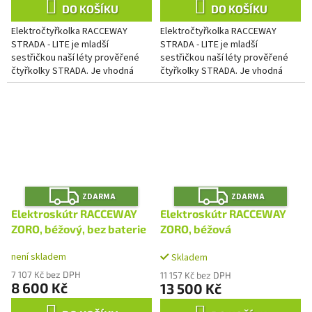
DO KOŠÍKU
DO KOŠÍKU
Elektročtyřkolka RACCEWAY
Elektročtyřkolka RACCEWAY
STRADA - LITE je mladší
STRADA - LITE je mladší
sestřičkou naší léty prověřené
sestřičkou naší léty prověřené
čtyřkolky STRADA. Je vhodná
čtyřkolky STRADA. Je vhodná
nejen pro ty, kdo mají problémy s
nejen pro ty, kdo mají problémy s
chůzí a pohybovým aparátem,...
chůzí a pohybovým aparátem,...
Z
Z
ZDARMA
ZDARMA
D
D
A
A
Elektroskútr RACCEWAY
Elektroskútr RACCEWAY
R
R
M
M
ZORO, béžový, bez baterie
ZORO, béžová
A
A
není skladem
Skladem
7 107 Kč bez DPH
11 157 Kč bez DPH
8 600 Kč
13 500 Kč