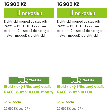
16 900 Kč
16 900 Kč
DO KOŠÍKU
DO KOŠÍKU
Elektrický moped se šlapadly
Elektrický moped se šlapadly
RACCEWAY LATTE díky svým
RACCEWAY LATTE díky svým
parametrům spadá do kategorie
parametrům spadá do kategorie
malých mopedů s elektrickým
malých mopedů s elektrickým
pohonem a šlapadly. Užijte si
pohonem a šlapadly. Užijte si
svobodu jízdy kdykoli budete...
svobodu jízdy kdykoli budete...
Z
Z
ZDARMA
ZDARMA
D
D
A
A
Elektrický tříkolový vozík
Elektrický tříkolový vozík
R
R
M
M
RACCEWAY VIA LUX, modrý
RACCEWAY VIA LUX,
A
A
červený
Skladem
Skladem
29 669 Kč bez DPH
29 669 Kč bez DPH