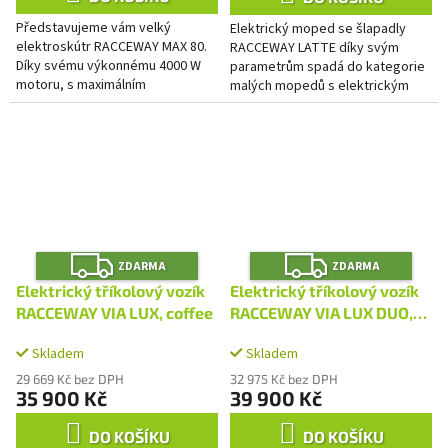
Představujeme vám velký
Elektrický moped se šlapadly
elektroskútr RACCEWAY MAX 80.
RACCEWAY LATTE díky svým
Díky svému výkonnému 4000 W
parametrům spadá do kategorie
motoru, s maximálním
malých mopedů s elektrickým
krátkodobým výkonem až 9000
pohonem a šlapadly. Užijte si
W, a vyjímatelné lithiové baterii s
svobodu jízdy kdykoli budete...
kapacitou...
Z
Z
ZDARMA
ZDARMA
D
D
A
A
Elektrický tříkolový vozík
Elektrický tříkolový vozík
R
R
M
M
RACCEWAY VIA LUX, coffee
RACCEWAY VIA LUX DUO,
A
A
coffee
Skladem
Skladem
29 669 Kč bez DPH
32 975 Kč bez DPH
35 900 Kč
39 900 Kč
DO KOŠÍKU
DO KOŠÍKU