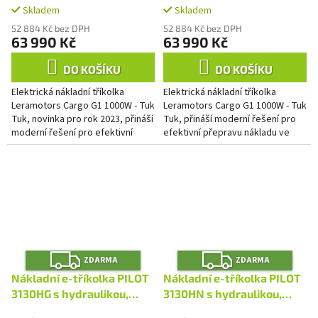
Skladem
Skladem
Červená
52 884 Kč bez DPH
52 884 Kč bez DPH
63 990 Kč
63 990 Kč
DO KOŠÍKU
DO KOŠÍKU
Elektrická nákladní tříkolka
Elektrická nákladní tříkolka
Leramotors Cargo G1 1000W - Tuk
Leramotors Cargo G1 1000W - Tuk
Tuk, novinka pro rok 2023, přináší
Tuk, přináší moderní řešení pro
moderní řešení pro efektivní
efektivní přepravu nákladu ve
přepravu nákladu ve městě i na
městě i na venkově. Tento
venkově. Tento...
praktický model inspirovaný...
Z
Z
ZDARMA
ZDARMA
D
D
A
A
Nákladní e-tříkolka PILOT
Nákladní e-tříkolka PILOT
R
R
M
M
3130HG s hydraulikou,
3130HN s hydraulikou,
A
A
šedá
černá