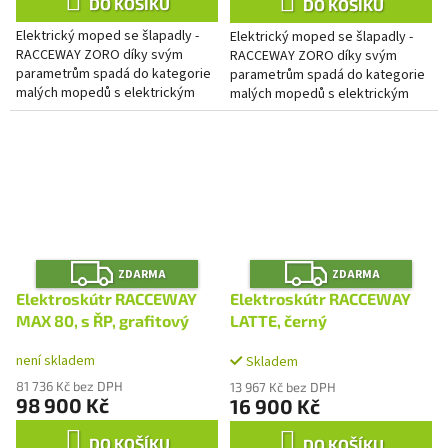
DO KOŠÍKU
DO KOŠÍKU
Elektrický moped se šlapadly -
Elektrický moped se šlapadly -
RACCEWAY ZORO díky svým
RACCEWAY ZORO díky svým
parametrům spadá do kategorie
parametrům spadá do kategorie
malých mopedů s elektrickým
malých mopedů s elektrickým
pohonem a šlapadly. Užijte si
pohonem a šlapadly. Užijte si
svobodu jízdy kdykoli budete...
svobodu jízdy kdykoli budete...
Z
Z
ZDARMA
ZDARMA
D
D
A
A
Elektroskútr RACCEWAY
Elektroskútr RACCEWAY
R
R
M
M
MAX 80, s ŘP, grafitový
LATTE, černý
A
A
není skladem
Skladem
81 736 Kč bez DPH
13 967 Kč bez DPH
98 900 Kč
16 900 Kč
DO KOŠÍKU
DO KOŠÍKU