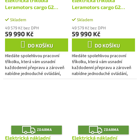
A
A
Elektrická tříkolka
Elektrická tříkolka
R
R
M
M
Leramotors cargo G2
Leramotors cargo G2
A
A
2300W 72V - červená
2300W 72V - černá
Skladem
Skladem
49 579 Kč bez DPH
49 579 Kč bez DPH
59 990 Kč
59 990 Kč
DO KOŠÍKU
DO KOŠÍKU
Hledáte spolehlivou pracovní
Hledáte spolehlivou pracovní
tříkolku, která vám usnadní
tříkolku, která vám usnadní
každodenní přepravu a zároveň
každodenní přepravu a zároveň
nabídne jednoduché ovládání,
nabídne jednoduché ovládání,
tichý provoz a nízké provozní
tichý provoz a nízké provozní
náklady? Elektrická tříkolka...
náklady? Elektrická tříkolka...
Z
Z
ZDARMA
ZDARMA
D
D
A
A
Elektrická nákladní
Elektrická nákladní