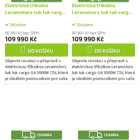
D
D
A
A
Elektrická tříkolka
Elektrická tříkolka
R
R
M
M
Leramotors tuk tuk cargo
Leramotors tuk tuk cargo
A
A
G4 3000W 72V, oranžová
G4 3000W 72V, červená
Skladem
Skladem
90 901 Kč bez DPH
90 901 Kč bez DPH
109 990 Kč
109 990 Kč
DO KOŠÍKU
DO KOŠÍKU
Objevte revoluci v přepravě s
Objevte revoluci v přepravě s
elektrickou tříkolkou Leramotors
elektrickou tříkolkou Leramotors
tuk tuk cargo G4 3000W 72V, která
tuk tuk cargo G4 3000W 72V, která
je ideálním pomocníkem pro vaše
je ideálním pomocníkem pro vaše
podnikání i hospodářství. Díky
podnikání i hospodářství. Díky
bezúdržbové...
bezúdržbové...
Z
Z
ZDARMA
ZDARMA
D
D