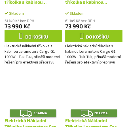
R
R
M
M
tříkolka s kabinou
tříkolka s kabinou
A
A
Leramotors Cargo G1
Leramotors Cargo G1
Skladem
Skladem
1000W - Tuk Tuk Červená
1000W - Tuk Tuk Černá
61 149 Kč bez DPH
61 149 Kč bez DPH
73 990 Kč
73 990 Kč
DO KOŠÍKU
DO KOŠÍKU
Elektrická nákladní tříkolka s
Elektrická nákladní tříkolka s
kabinou Leramotors Cargo G1
kabinou Leramotors Cargo G1
1000W - Tuk Tuk, přináší moderní
1000W - Tuk Tuk, přináší moderní
řešení pro efektivní přepravu
řešení pro efektivní přepravu
nákladu ve městě i na venkově.
nákladu ve městě i na venkově.
Tento praktický model...
Tento praktický model...
Z
Z
ZDARMA
ZDARMA
D
D
A
A
Elektrická Nákladní
Elektrická Nákladní
R
R
Tříkolka Leramotors Cargo
Tříkolka Leramotors Cargo