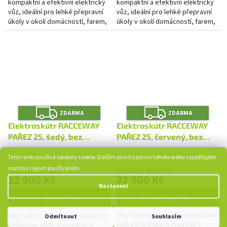
kompaktní a efektivní elektrický
kompaktní a efektivní elektrický
vůz, ideální pro lehké přepravní
vůz, ideální pro lehké přepravní
úkoly v okolí domácností, farem,
úkoly v okolí domácností, farem,
průmyslových areálů nebo v
průmyslových areálů nebo v
úzkých městských...
úzkých městských...
Z
Z
ZDARMA
ZDARMA
D
D
A
A
Elektroskútr RACCEWAY
Elektroskútr RACCEWAY
R
R
M
M
PAŘEZ 25, šedý, bez
PAŘEZ 25, červený, bez
A
A
baterie
baterie
není skladem
Skladem
Tento web používá soubory cookie. Dalším procházením tohoto webu vyjadřujete
souhlas s jejich používáním.
18 926 Kč bez DPH
18 926 Kč bez DPH
22 900 Kč
22 900 Kč
Nastavení
DO KOŠÍKU
DO KOŠÍKU
Díky svým parametrům spadá do
Díky svým parametrům spadá do
Odmítnout
Souhlasím
kategorie malých mopedů s
kategorie malých mopedů s