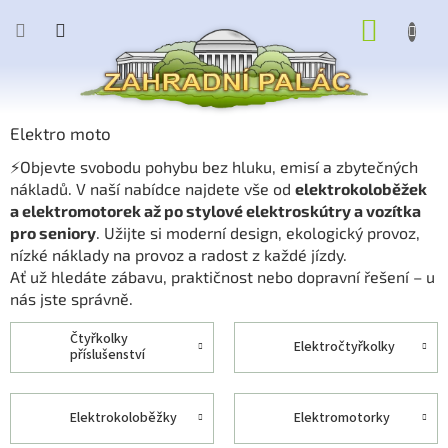
Přejít
NÁKUP
na
obsah
KOŠÍK
Elektro moto
⚡Objevte svobodu pohybu bez hluku, emisí a zbytečných
nákladů. V naší nabídce najdete vše od
elektrokoloběžek
a elektromotorek až po stylové elektroskútry a vozítka
pro seniory
. Užijte si moderní design, ekologický provoz,
nízké náklady na provoz a radost z každé jízdy.
Ať už hledáte zábavu, praktičnost nebo dopravní řešení – u
nás jste správně.
čtyřkolky
elektročtyřkolky
příslušenství
elektrokoloběžky
elektromotorky