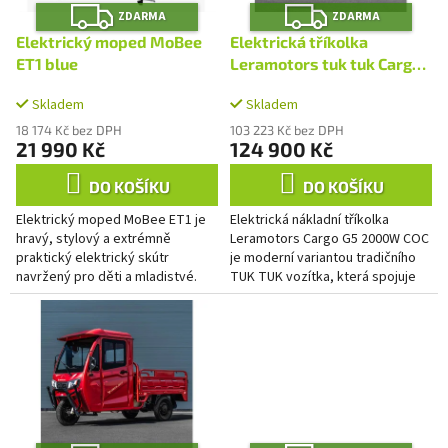
t
Z
Z
o
ZDARMA
ZDARMA
D
D
ů
A
A
d
Elektrický moped MoBee
Elektrická tříkolka
R
R
u
M
M
ET1 blue
Leramotors tuk tuk Cargo
A
A
k
G5 2000W COC Zelená
t
Skladem
Skladem
ů
18 174 Kč bez DPH
103 223 Kč bez DPH
21 990 Kč
124 900 Kč
DO KOŠÍKU
DO KOŠÍKU
Elektrický moped MoBee ET1 je
Elektrická nákladní tříkolka
hravý, stylový a extrémně
Leramotors Cargo G5 2000W COC
praktický elektrický skútr
je moderní variantou tradičního
navržený pro děti a mladistvé.
TUK TUK vozítka, která spojuje
Moderní alternativa k
výkon a praktičnost pro efektivní
legendárním "babetám", které
přepravu těžkých...
brázdily...