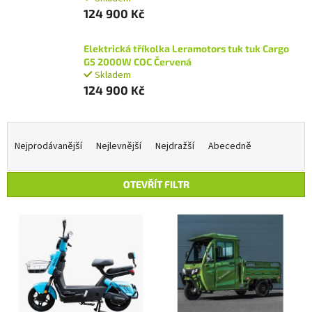
124 900 Kč
Elektrická tříkolka Leramotors tuk tuk Cargo
G5 2000W COC Červená
Skladem
124 900 Kč
Ř
a
Nejprodávanější
Nejlevnější
Nejdražší
Abecedně
z
e
OTEVŘÍT FILTR
n
í
V
p
ý
r
p
o
i
d
s
u
p
k
r