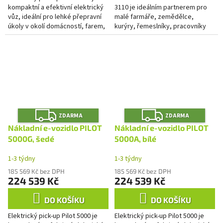
kompaktní a efektivní elektrický
3110 je ideálním partnerem pro
vůz, ideální pro lehké přepravní
malé farmáře, zemědělce,
úkoly v okolí domácností, farem,
kurýry, řemeslníky, pracovníky
průmyslových areálů nebo v
různých institucí a všechny, kteří
úzkých městských...
hledají moderní a...
Z
Z
ZDARMA
ZDARMA
D
D
A
A
Nákladní e-vozidlo PILOT
Nákladní e-vozidlo PILOT
R
R
M
M
5000G, šedé
5000A, bílé
A
A
1-3 týdny
1-3 týdny
185 569 Kč bez DPH
185 569 Kč bez DPH
224 539 Kč
224 539 Kč
DO KOŠÍKU
DO KOŠÍKU
Elektrický pick-up Pilot 5000 je
Elektrický pick-up Pilot 5000 je