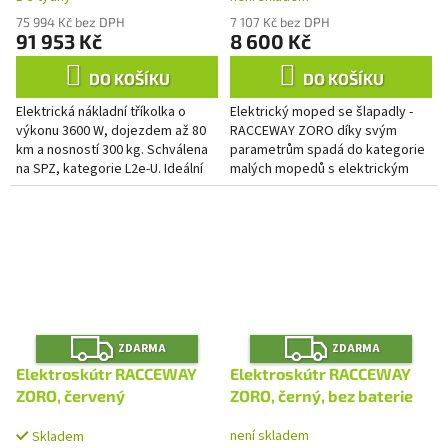
75 994 Kč bez DPH
7 107 Kč bez DPH
91 953 Kč
8 600 Kč
DO KOŠÍKU
DO KOŠÍKU
Elektrická nákladní tříkolka o
Elektrický moped se šlapadly -
výkonu 3600 W, dojezdem až 80
RACCEWAY ZORO díky svým
km a nosností 300 kg. Schválena
parametrům spadá do kategorie
na SPZ, kategorie L2e-U. Ideální
malých mopedů s elektrickým
pro farmáře, řemeslníky a
pohonem a šlapadly. Užijte si
doručovatele.
svobodu jízdy kdykoli budete...
Z
Z
ZDARMA
ZDARMA
D
D
A
A
Elektroskútr RACCEWAY
Elektroskútr RACCEWAY
R
R
M
M
ZORO, červený
ZORO, černý, bez baterie
A
A
není skladem
Skladem