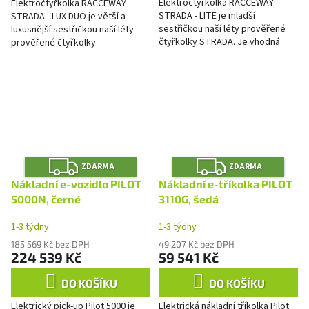
Elektročtyřkolka RACCEWAY
Elektročtyřkolka RACCEWAY
STRADA - LITE je mladší
STRADA - LUX DUO je větší a
sestřičkou naší léty prověřené
luxusnější sestřičkou naší léty
čtyřkolky STRADA. Je vhodná
prověřené čtyřkolky
nejen pro ty, kdo mají problémy s
STRADA vybavena druhou
chůzí a pohybovým aparátem,...
sedačkou, abyste se mohli vydat
ve dvou.
Z
Z
ZDARMA
ZDARMA
D
D
A
A
Nákladní e-vozidlo PILOT
Nákladní e-tříkolka PILOT
R
R
M
M
5000N, černé
3110G, šedá
A
A
1-3 týdny
1-3 týdny
185 569 Kč bez DPH
49 207 Kč bez DPH
224 539 Kč
59 541 Kč
DO KOŠÍKU
DO KOŠÍKU
Elektrický pick-up Pilot 5000 je
Elektrická nákladní tříkolka Pilot