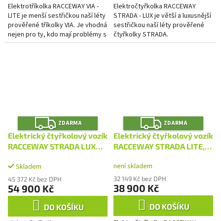
Elektrotříkolka RACCEWAY VIA -
Elektročtyřkolka RACCEWAY
LITE je menší sestřičkou naší léty
STRADA - LUX je větší a luxusnější
prověřené tříkolky VIA. Je vhodná
sestřičkou naší léty prověřené
nejen pro ty, kdo mají problémy s
čtyřkolky STRADA.
chůzí a pohybovým aparátem, ale
pomůže...
Z
Z
ZDARMA
ZDARMA
D
D
A
A
Elektrický čtyřkolový vozík
Elektrický čtyřkolový vozík
R
R
M
M
RACCEWAY STRADA LUX
RACCEWAY STRADA LITE,
A
A
DUO, červený
modrý
není skladem
Skladem
32 149 Kč bez DPH
45 372 Kč bez DPH
38 900 Kč
54 900 Kč
DO KOŠÍKU
DO KOŠÍKU