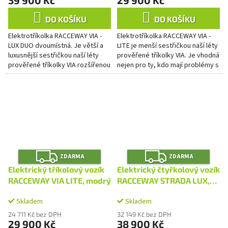
DO KOŠÍKU
DO KOŠÍKU
Elektrotříkolka RACCEWAY VIA -
Elektrotříkolka RACCEWAY VIA -
LUX DUO dvoumístná. Je větší a
LITE je menší sestřičkou naší léty
luxusnější sestřičkou naší léty
prověřené tříkolky VIA. Je vhodná
prověřené tříkolky VIA rozšířenou
nejen pro ty, kdo mají problémy s
o další sedadlo a upraveným
chůzí a pohybovým aparátem, ale
rámem.
pomůže...
Z
Z
ZDARMA
ZDARMA
D
D
A
A
Elektrický tříkolový vozík
Elektrický čtyřkolový vozík
R
R
M
M
RACCEWAY VIA LITE, modrý
RACCEWAY STRADA LUX,
A
A
modrý
Skladem
Skladem
24 711 Kč bez DPH
32 149 Kč bez DPH
29 900 Kč
38 900 Kč