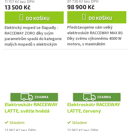
81 736 Kč bez DPH
11 157 Kč bez DPH
98 900 Kč
13 500 Kč
DO KOŠÍKU
DO KOŠÍKU
Představujeme vám velký
Elektrický moped se šlapadly -
elektroskútr RACCEWAY MAX 80.
RACCEWAY ZORO díky svým
Díky svému výkonnému 4000 W
parametrům spadá do kategorie
motoru, s maximálním
malých mopedů s elektrickým
krátkodobým výkonem až 9000
pohonem a šlapadly. Užijte si
W, a vyjímatelné lithiové baterii s
svobodu jízdy kdykoli budete...
kapacitou...
Z
Z
ZDARMA
ZDARMA
D
D
A
A
Elektroskútr RACCEWAY
Elektroskútr RACCEWAY
R
R
M
M
LATTE, světle hnědá
LATTE, červený
A
A
Skladem
Skladem
13 967 Kč bez DPH
13 967 Kč bez DPH