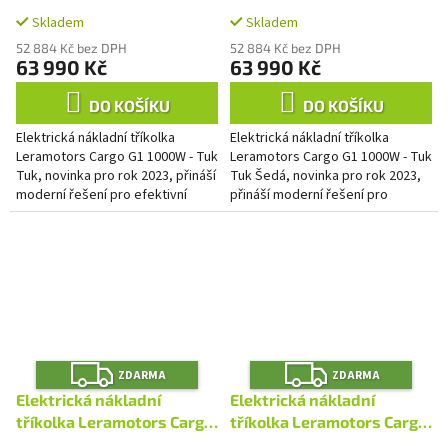
A
A
G1 1000W - Tuk Tuk Zelená
G1 1000W - Tuk Tuk Šedá
Skladem
Skladem
52 884 Kč bez DPH
52 884 Kč bez DPH
63 990 Kč
63 990 Kč
DO KOŠÍKU
DO KOŠÍKU
Elektrická nákladní tříkolka
Elektrická nákladní tříkolka
Leramotors Cargo G1 1000W - Tuk
Leramotors Cargo G1 1000W - Tuk
Tuk, novinka pro rok 2023, přináší
Tuk Šedá, novinka pro rok 2023,
moderní řešení pro efektivní
přináší moderní řešení pro
přepravu nákladu ve městě i na
efektivní přepravu nákladu ve
venkově. Tento...
městě i na venkově. Tento...
Z
Z
ZDARMA
ZDARMA
D
D
A
A
Elektrická nákladní
Elektrická nákladní
R
R
M
M
tříkolka Leramotors Cargo
tříkolka Leramotors Cargo
A
A
G1 1000W - Tuk Tuk
G1 1000W - Tuk Tuk Černá