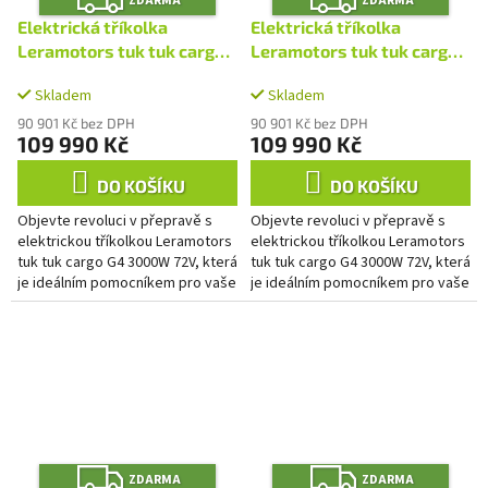
ZDARMA
ZDARMA
D
D
A
A
Elektrická tříkolka
Elektrická tříkolka
R
R
M
M
Leramotors tuk tuk cargo
Leramotors tuk tuk cargo
A
A
G4 3000W 72V, zelená
G4 3000W 72V, šedá
Skladem
Skladem
90 901 Kč bez DPH
90 901 Kč bez DPH
109 990 Kč
109 990 Kč
DO KOŠÍKU
DO KOŠÍKU
Objevte revoluci v přepravě s
Objevte revoluci v přepravě s
elektrickou tříkolkou Leramotors
elektrickou tříkolkou Leramotors
tuk tuk cargo G4 3000W 72V, která
tuk tuk cargo G4 3000W 72V, která
je ideálním pomocníkem pro vaše
je ideálním pomocníkem pro vaše
podnikání i hospodářství. Díky
podnikání i hospodářství. Díky
bezúdržbové...
bezúdržbové...
Z
Z
ZDARMA
ZDARMA