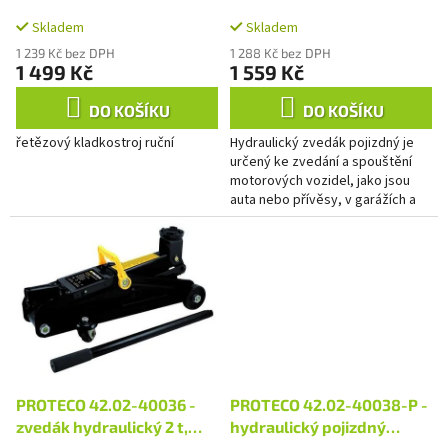
k
pojízdný
t
Skladem
Skladem
ů
1 239 Kč bez DPH
1 288 Kč bez DPH
1 499 Kč
1 559 Kč
DO KOŠÍKU
DO KOŠÍKU
řetězový kladkostroj ruční
Hydraulický zvedák pojizdný je
určený ke zvedání a spouštění
motorových vozidel, jako jsou
auta nebo přívěsy, v garážích a
autodílnách. Snadno se používá,
má nízkou hmotnost, je...
PROTECO 42.02-40036 -
PROTECO 42.02-40038-P -
zvedák hydraulický 2 t,
hydraulický pojizdný