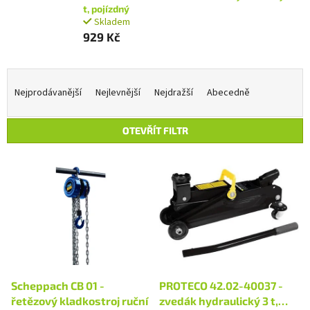
t, pojízdný
Skladem
929 Kč
Ř
a
Nejprodávanější
Nejlevnější
Nejdražší
Abecedně
z
e
OTEVŘÍT FILTR
n
í
V
p
ý
r
p
o
i
d
s
u
p
k
r
t
o
ů
d
Scheppach CB 01 -
PROTECO 42.02-40037 -
u
řetězový kladkostroj ruční
zvedák hydraulický 3 t,