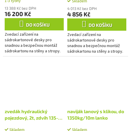
1-3 týdny
Skladem
13 388 Kč bez DPH
4 013 Kč bez DPH
16 200 Kč
4 856 Kč
DO KOŠÍKU
DO KOŠÍKU
Zvedací zařízení na
Zvedací zařízení na
sádrokartonové desky pro
sádrokartonové desky pro
snadnou a bezpečnou montáž
snadnou a bezpečnou montáž
sádrokartonu na stěny a stropy.
sádrokartonu na stěny a stropy.
Výrazně snižuje potřebnou
Výrazně snižuje potřebnou
fyzickou námahu a umožňuje
fyzickou námahu a umožňuje
přesné zvedání a...
přesné zvedání a...
zvedák hydraulický
naviják lanový s klikou, do
pojezdový, 2t, zdvih 135-
1350kg/10m lanko
335mm
Skladem
Skladem