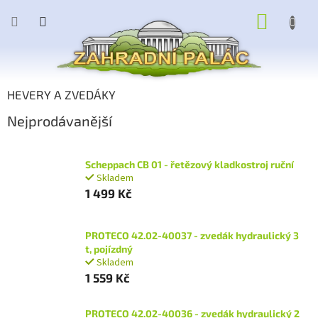
Přejít
NÁKUP
na
obsah
KOŠÍK
HEVERY A ZVEDÁKY
Nejprodávanější
Scheppach CB 01 - řetězový kladkostroj ruční
Skladem
1 499 Kč
PROTECO 42.02-40037 - zvedák hydraulický 3
t, pojízdný
Skladem
1 559 Kč
PROTECO 42.02-40036 - zvedák hydraulický 2