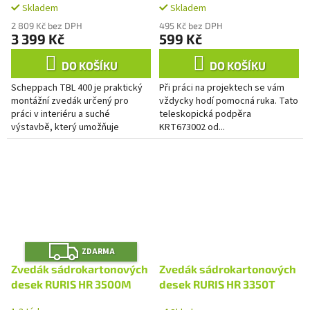
Skladem
Skladem
2 809 Kč bez DPH
495 Kč bez DPH
3 399 Kč
599 Kč
DO KOŠÍKU
DO KOŠÍKU
Scheppach TBL 400 je praktický
Při práci na projektech se vám
montážní zvedák určený pro
vždycky hodí pomocná ruka. Tato
práci v interiéru a suché
teleskopická podpěra
výstavbě, který umožňuje
KRT673002 od...
bezpečně a přesně usadit
rozměrné desky bez nutnosti
asistence....
Z
ZDARMA
D
A
Zvedák sádrokartonových
Zvedák sádrokartonových
R
M
desek RURIS HR 3500M
desek RURIS HR 3350T
A