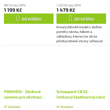
991 Kč bez DPH
1 222 Kč bez DPH
1 199 Kč
1 479 Kč
DO KOŠÍKU
DO KOŠÍKU
Dvourychlostní model s dvěma
poměry návinu, hákem a
základnou, kterou lze skrze
předvyrobené otvory zafixovat
na libovolné místo
POWX910 - Závěsné
Scheppach CB 02 -
rameno pro zdvihací
řetězový kladkostroj ruční
zařízení
Skladem
Skladem