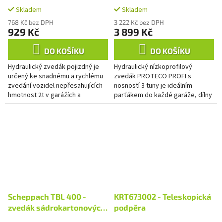
pojízdný
zvedák 3t nízkoprofilový
Skladem
Skladem
PROFI
768 Kč bez DPH
3 222 Kč bez DPH
929 Kč
3 899 Kč
DO KOŠÍKU
DO KOŠÍKU
Hydraulický zvedák pojizdný je
Hydraulický nízkoprofilový
určený ke snadnému a rychlému
zvedák PROTECO PROFI s
zvedání vozidel nepřesahujících
nosností 3 tuny je ideálním
hmotnost 2t v garážích a
parťákem do každé garáže, dílny
autodílnách. Je vyroben z
či autoservisu. Jeho
konstrukční a lité oceli pro...
nízkoprofilový design umožňuje
snadné zvedání...
Scheppach TBL 400 -
KRT673002 - Teleskopická
zvedák sádrokartonových
podpěra
desek s ramenem 335 cm