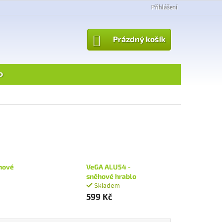
Přihlášení
NÁKUPNÍ
Prázdný košík
KOŠÍK
o
hové
VeGA ALU54 -
sněhové hrablo
Skladem
599 Kč