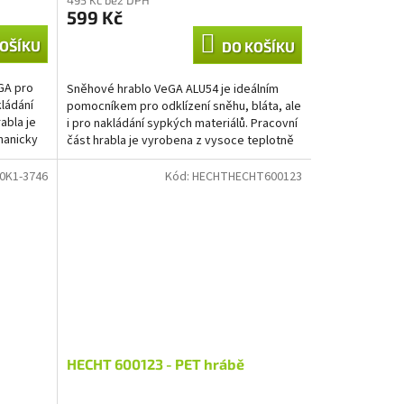
599 Kč
OŠÍKU
DO KOŠÍKU
eGA pro
Sněhové hrablo VeGA ALU54 je ideálním
kládání
pomocníkem pro odklízení sněhu, bláta, ale
abla je
i pro nakládání sypkých materiálů. Pracovní
hanicky
část hrabla je vyrobena z vysoce teplotně
i...
0K1-3746
Kód:
HECHTHECHT600123
HECHT 600123 - PET hrábě