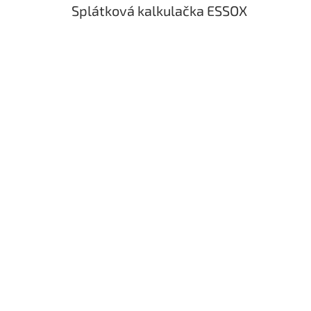
í
Splátková kalkulačka ESSOX