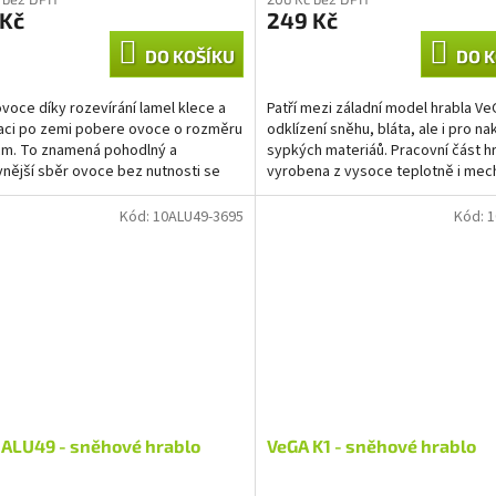
 Kč
249 Kč
DO KOŠÍKU
DO K
ovoce díky rozevírání lamel klece a
Patří mezi záladní model hrabla V
taci po zemi pobere ovoce o rozměru
odklízení sněhu, bláta, ale i pro na
 cm. To znamená pohodlný a
sypkých materiáů. Pracovní část hr
vnější sběr ovoce bez nutnosti se
vyrobena z vysoce teplotně i mec
či klekat!
odolného...
Kód:
10ALU49-3695
Kód:
1
 ALU49 - sněhové hrablo
VeGA K1 - sněhové hrablo