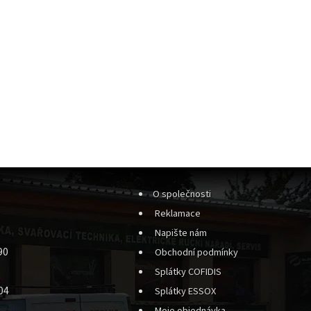
O společnosti
Reklamace
Napište nám
90
Obchodní podmínky
Splátky COFIDIS
04
Splátky ESSOX
Moje objednávka