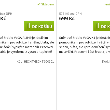
nen
Skladem
 bez DPH
578 Kč bez DPH
 Kč
699 Kč
DO KOŠÍKU
DO K
é hrablo VeGA ALU49 je ideálním
Sněhové hrablo VeGA K1 je ideáln
íkem pro odklízení sněhu, bláta, ale
pomocníkem pro odklízení větší v
nakládání sypkých materiálů. Pracovní
sněhu, bláta, ale i pro odklízení s
rabla je vyrobena z vysoce teplotně
materiálů. Pracovní část hrabla je
z vysoce teplotně...
Kód:
HECHTHECHT600101
Kód: