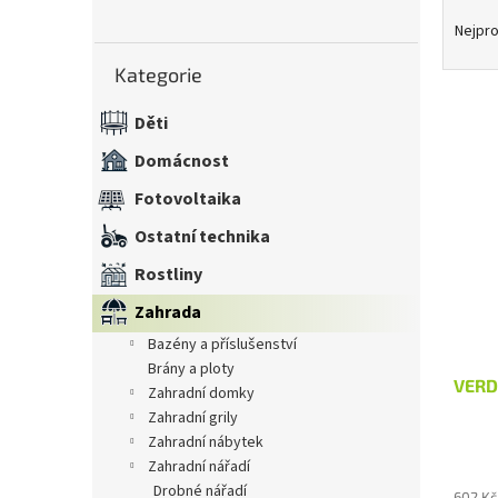
Ř
n
a
Nejpro
e
z
Přeskočit
l
Kategorie
kategorie
e
n
Děti
í
V
p
Domácnost
ý
r
p
Fotovoltaika
o
i
d
Ostatní technika
s
u
p
k
Rostliny
r
t
Zahrada
o
ů
d
bazény a příslušenství
u
brány a ploty
VERD
k
zahradní domky
t
zahradní grily
ů
zahradní nábytek
zahradní nářadí
drobné nářadí
602 Kč