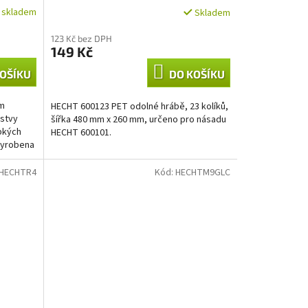
í skladem
Skladem
123 Kč bez DPH
149 Kč
OŠÍKU
DO KOŠÍKU
ím
HECHT 600123 PET odolné hrábě, 23 kolíků,
rstvy
šířka 480 mm x 260 mm, určeno pro násadu
ypkých
HECHT 600101.
 vyrobena
HECHTR4
Kód:
HECHTM9GLC