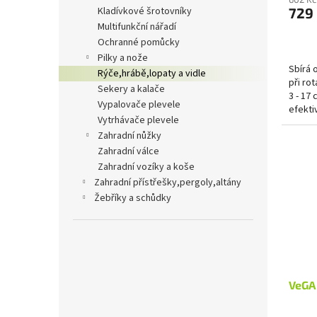
kladívkové šrotovníky
729
multifunkční nářadí
ochranné pomůcky
pilky a nože
Sbírá 
rýče,hrábě,lopaty a vidle
při ro
sekery a kalače
3 - 17
vypalovače plevele
efekti
vytrhávače plevele
shýbat 
zahradní nůžky
zahradní válce
zahradní vozíky a koše
zahradní přístřešky,pergoly,altány
žebříky a schůdky
VeGA