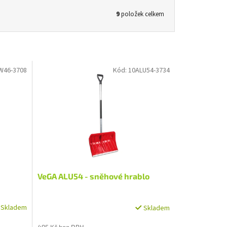
9
položek celkem
W46-3708
Kód:
10ALU54-3734
VeGA ALU54 - sněhové hrablo
Skladem
Skladem
495 Kč bez DPH