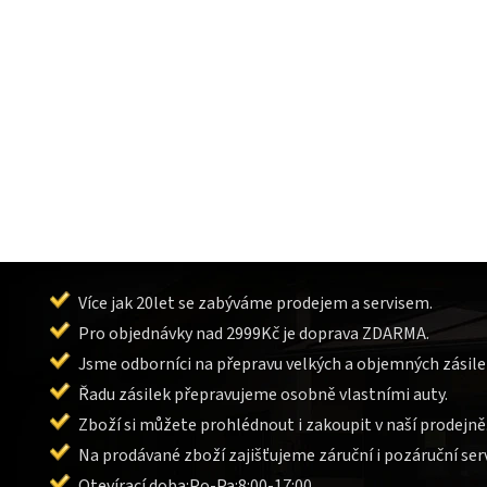
Více jak 20let se zabýváme prodejem a servisem.
Pro objednávky nad 2999Kč je doprava ZDARMA.
Jsme odborníci na přepravu velkých a objemných zásile
Řadu zásilek přepravujeme osobně vlastními auty.
Zboží si můžete prohlédnout i zakoupit v naší prodejně
Na prodávané zboží zajišťujeme záruční i pozáruční serv
Otevírací doba:Po-Pa:8:00-17:00