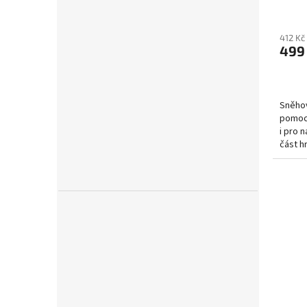
412 Kč
499
Sněhov
pomocn
i pro 
část h
i...