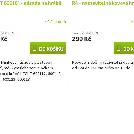
T 600101 - násada na hrábě
R4 - nastavitelné kovové h
Skladem
 bez DPH
247 Kč bez DPH
 Kč
299 Kč
DO KOŠÍKU
DO K
 hliníková násada s plastovou
Kovové hrábě - nastavitelná délka 
tí, měkkým úchopem a očkem.
od 124 do 161 cm. Šířka od 18 do 6
 pro hrábě HECHT 600112, 600118,
, 600123, 600113
O
v
l
á
d
a
c
í