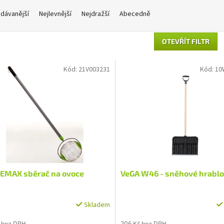
dávanější
Nejlevnější
Nejdražší
Abecedně
OTEVŘÍT FILTR
Kód:
21V003231
Kód:
10
EMAX sběrač na ovoce
VeGA W46 - sněhové hrablo
Skladem
 bez DPH
206 Kč bez DPH