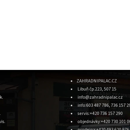
ZAHRADNIPALAC.CZ
Libuň čp.223, 507 15
k.
info@zahradnipalac.cz
info:603 487 786, 736 157 2
.
servis:+420 736 157 290
is.
objednávky:+420 730 101 0
prodejna:+420 493 620 976