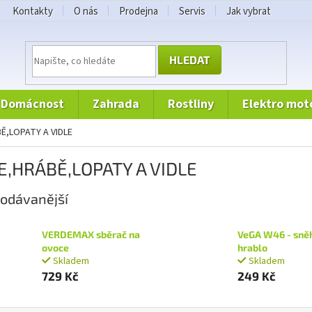
Kontakty
O nás
Prodejna
Servis
Jak vybrat
HLEDAT
domácnost
zahrada
rostliny
elektro mot
BĚ,LOPATY A VIDLE
E,HRÁBĚ,LOPATY A VIDLE
odávanější
VERDEMAX sběrač na
VeGA W46 - sně
ovoce
hrablo
Skladem
Skladem
729 Kč
249 Kč