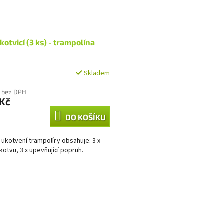
kotvicí (3 ks) - trampolína
Skladem
 bez DPH
 Kč
DO KOŠÍKU
 ukotvení trampolíny obsahuje: 3 x
kotvu, 3 x upevňující popruh.
O
v
l
á
d
a