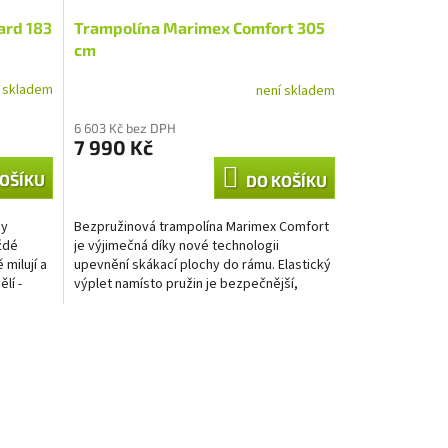
ard 183
Trampolína Marimex Comfort 305
cm
í skladem
není skladem
6 603 Kč bez DPH
7 990 Kč
OŠÍKU
DO KOŠÍKU
dy
Bezpružinová trampolína Marimex Comfort
ždé
je výjimečná díky nové technologii
 milují a
upevnění skákací plochy do rámu. Elastický
lí -
výplet namísto pružin je bezpečnější,
zvyšuje flexibilitu...