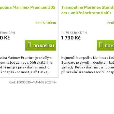
polína Marimex Premium 305
Trampolína Marimex Stand
cm + vnitřní ochranná síť +
schůdky ZDARMA
není skladem
nen
Kč bez DPH
1 479 Kč bez DPH
0 Kč
1 790 Kč
DO KOŠÍKU
DO K
lína Marimex Premium je skvělým
Nejmenší trampolína Marimex z řa
em každé zahrady. Děti skákání na
Standard je skvělým doplňkem ka
líně milují a při skákání si snadno
zahrady. Děti skákání na trampolíně
 i dospělí - nosnost je až 150 kg....
při skákání si snadno zacvičí i dospě
nosnost je až...
Kód:
19000035--MAM-33202343-