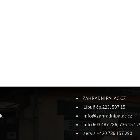
ZAHRADNIPALAC.CZ
Libuň čp.223, 507 15
k.
info@zahradnipalac.cz
info:603 487 786, 736 157 2
.
servis:+420 736 157 290