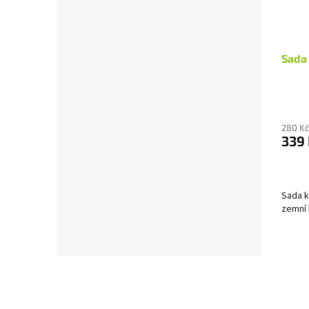
Sada 
280 Kč
339
Sada k
zemní 
Z
á
p
a