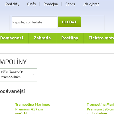
Kontakty
O nás
Prodejna
Servis
Jak vybrat
HLEDAT
domácnost
zahrada
rostliny
elektro mot
MPOLÍNY
příslušenství k
trampolínám
odávanější
Trampolína Marimex
Trampolína Mar
Premium 457 cm
Premium 396 c
není skladem
není skladem