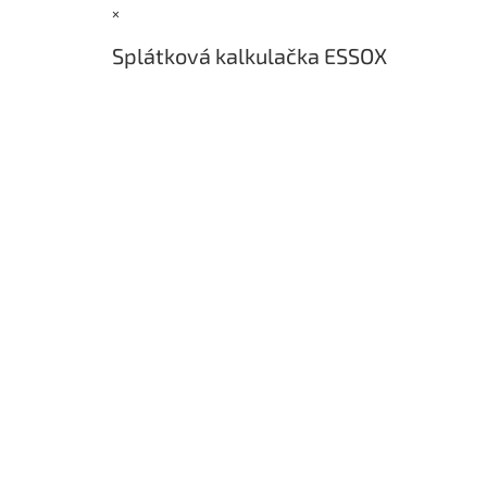
×
t
í
Splátková kalkulačka ESSOX