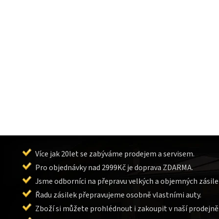
Více jak 20let se zabýváme prodejem a servisem.
Pro objednávky nad 2999Kč je doprava ZDARMA.
Jsme odborníci na přepravu velkých a objemných zásile
Řadu zásilek přepravujeme osobně vlastními auty.
Zboží si můžete prohlédnout i zakoupit v naší prodejně