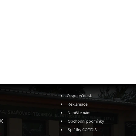
O společnosti
Reklamace
Napište nám
90
Obchodní podmínky
Splátky COFIDIS