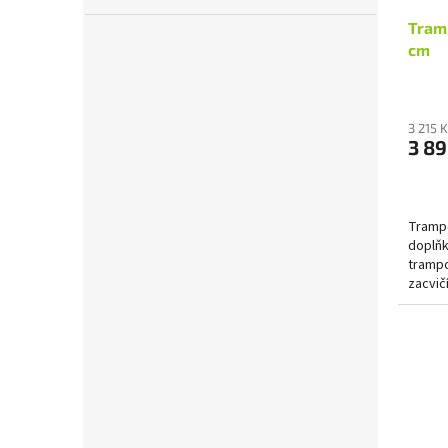
Tram
cm
3 215 
3 89
Trampo
doplňk
trampo
zacvičí