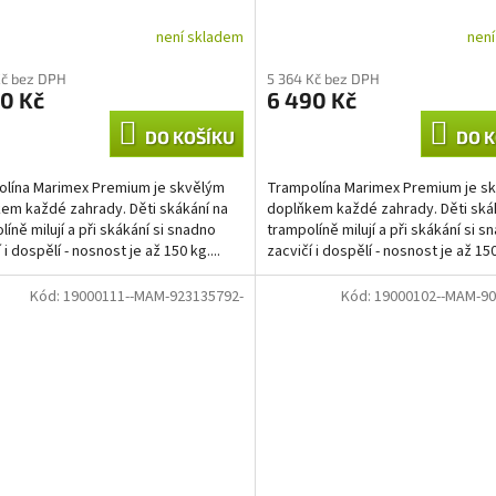
není skladem
nen
Kč bez DPH
5 364 Kč bez DPH
0 Kč
6 490 Kč
DO KOŠÍKU
DO K
lína Marimex Premium je skvělým
Trampolína Marimex Premium je s
em každé zahrady. Děti skákání na
doplňkem každé zahrady. Děti ská
líně milují a při skákání si snadno
trampolíně milují a při skákání si s
 i dospělí - nosnost je až 150 kg....
zacvičí i dospělí - nosnost je až 150 
Kód:
19000111--MAM-923135792-
Kód:
19000102--MAM-90