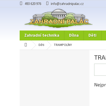
Přejít
493 620 976
info@zahradnipalac.cz
na
obsah
zahradní technika
dílna
děti
domů
děti
TRAMPOLÍNY
P
TRA
o
s
t
r
a
n
Nejpr
n
í
p
a