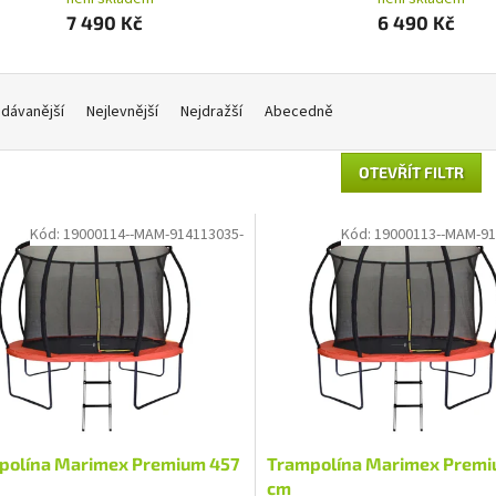
7 490 Kč
6 490 Kč
dávanější
Nejlevnější
Nejdražší
Abecedně
OTEVŘÍT FILTR
Kód:
19000114--MAM-914113035-
Kód:
19000113--MAM-91
polína Marimex Premium 457
Trampolína Marimex Premi
cm