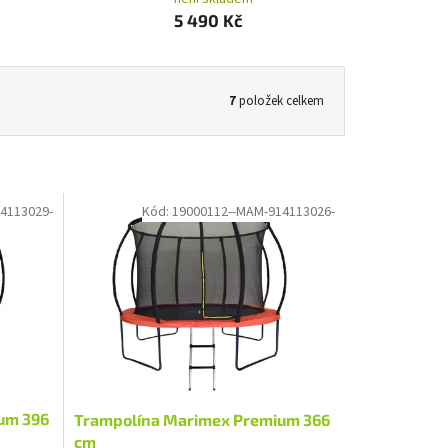
5 490 Kč
7
položek celkem
4113029-
Kód:
19000112--MAM-914113026-
um 396
Trampolína Marimex Premium 366
cm