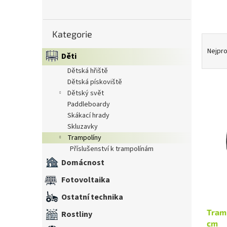
n
e
Přeskočit
l
Kategorie
kategorie
Ř
a
Nejpro
Děti
z
dětská hřiště
e
dětská pískoviště
n
dětský svět
í
V
paddleboardy
p
ý
skákací hrady
r
p
skluzavky
o
i
trampolíny
d
s
příslušenství k trampolínám
u
p
k
Domácnost
r
t
Fotovoltaika
o
ů
d
Ostatní technika
u
Tram
k
Rostliny
cm
t