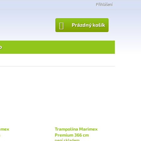
Přihlášení
NÁKUPNÍ
Prázdný košík
KOŠÍK
o
imex
Trampolína Marimex
m
Premium 366 cm
není skladem