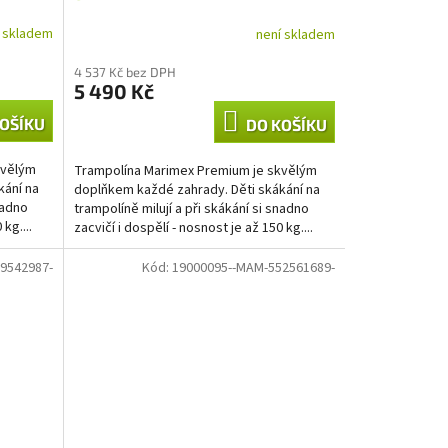
í skladem
není skladem
4 537 Kč bez DPH
5 490 Kč
OŠÍKU
DO KOŠÍKU
kvělým
Trampolína Marimex Premium je skvělým
kání na
doplňkem každé zahrady. Děti skákání na
nadno
trampolíně milují a při skákání si snadno
kg....
zacvičí i dospělí - nosnost je až 150 kg....
9542987-
Kód:
19000095--MAM-552561689-