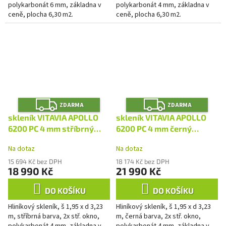
polykarbonát 6 mm, základna v
polykarbonát 4 mm, základna v
ceně, plocha 6,30 m2.
ceně, plocha 6,30 m2.
Z
Z
ZDARMA
ZDARMA
D
D
A
A
skleník VITAVIA APOLLO
skleník VITAVIA APOLLO
R
R
M
M
6200 PC 4 mm stříbrný
6200 PC 4 mm černý
A
A
LG4405
LG4407
Na dotaz
Na dotaz
15 694 Kč bez DPH
18 174 Kč bez DPH
18 990 Kč
21 990 Kč
DO KOŠÍKU
DO KOŠÍKU
Hliníkový skleník, š 1,95 x d 3,23
Hliníkový skleník, š 1,95 x d 3,23
m, stříbrná barva, 2x stř. okno,
m, černá barva, 2x stř. okno,