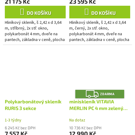
21 175 Kč
23 595 Kč
DO KOŠÍKU
DO KOŠÍKU
Hliníkový skleník, š 2,42 x d 3,64
Hliníkový skleník, š 2,42 x d 3,64
m, stříbrný, 2x stř. okno,
m, černý, 2x stř. okno,
polykarbonát 4 mm, dveře na
polykarbonát 4 mm, dveře na
pantech, základna v ceně, plocha
pantech, základna v ceně, plocha
8,88 m2.
8,88 m2.
Z
ZDARMA
D
A
Polykarbonátový skleník
miniskleník VITAVIA
R
M
RURIS 3 sekce
MERLIN PC 4 mm zelený
A
(2852) LG4798
1-3 týdny
Na dotaz
6 245 Kč bez DPH
10 736 Kč bez DPH
7 557 Kč
12 990 Kč