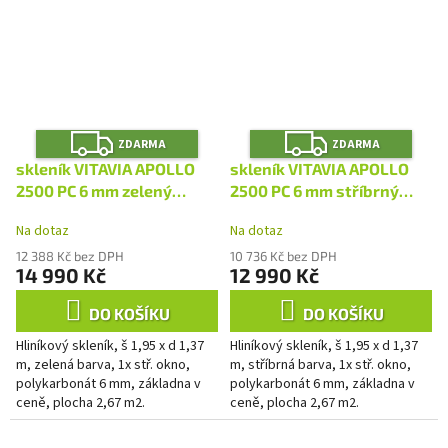
Z
Z
ZDARMA
ZDARMA
D
D
A
A
skleník VITAVIA APOLLO
skleník VITAVIA APOLLO
R
R
M
M
2500 PC 6 mm zelený
2500 PC 6 mm stříbrný
A
A
LG4389
LG4387
Na dotaz
Na dotaz
12 388 Kč bez DPH
10 736 Kč bez DPH
14 990 Kč
12 990 Kč
DO KOŠÍKU
DO KOŠÍKU
Hliníkový skleník, š 1,95 x d 1,37
Hliníkový skleník, š 1,95 x d 1,37
m, zelená barva, 1x stř. okno,
m, stříbrná barva, 1x stř. okno,
polykarbonát 6 mm, základna v
polykarbonát 6 mm, základna v
ceně, plocha 2,67 m2.
ceně, plocha 2,67 m2.