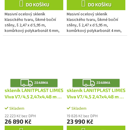
DO KOŠÍKU
DO KOŠÍKU
Masivní ocelový skleník
Masivní ocelový skleník
klasického tvaru, šikmé boční
klasického tvaru, šikmé boční
stěny, š 2,47 x d 5,95 m,
stěny, š 2,47 x d 5,95 m,
komůrkový polykarbonát 6 mm,
komůrkový polykarbonát 4 mm,
3x střešní okno, plocha 14,70 m2.
3x střešní okno, plocha 14,70 m2.
Z
Z
ZDARMA
ZDARMA
D
D
A
A
skleník LANITPLAST LIMES
skleník LANITPLAST LIMES
R
R
M
M
Viva V7/4,5 2,47x4,48 m PC
Viva V7/4,5 2,47x4,48 m PC
A
A
6 mm LG4707
4 mm LG4706
Skladem
Skladem
22 223 Kč bez DPH
19 826 Kč bez DPH
26 890 Kč
23 990 Kč