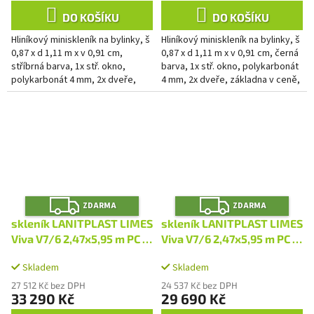
DO KOŠÍKU
DO KOŠÍKU
Hliníkový miniskleník na bylinky, š
Hliníkový miniskleník na bylinky, š
0,87 x d 1,11 m x v 0,91 cm,
0,87 x d 1,11 m x v 0,91 cm, černá
stříbrná barva, 1x stř. okno,
barva, 1x stř. okno, polykarbonát
polykarbonát 4 mm, 2x dveře,
4 mm, 2x dveře, základna v ceně,
základna v ceně, plocha 0,96 m2.
plocha 0,96 m2.
Z
Z
ZDARMA
ZDARMA
D
D
A
A
skleník LANITPLAST LIMES
skleník LANITPLAST LIMES
R
R
M
M
Viva V7/6 2,47x5,95 m PC 6
Viva V7/6 2,47x5,95 m PC 4
A
A
mm LG4710
mm LG4709
Skladem
Skladem
27 512 Kč bez DPH
24 537 Kč bez DPH
33 290 Kč
29 690 Kč