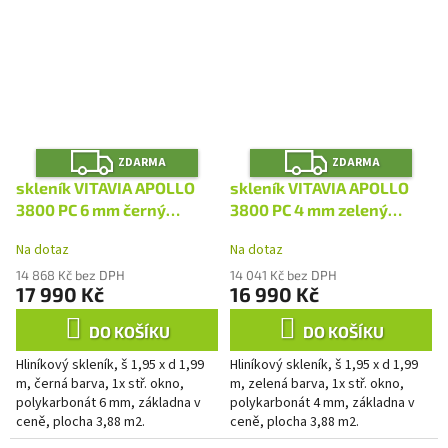
Z
Z
ZDARMA
ZDARMA
D
D
A
A
skleník VITAVIA APOLLO
skleník VITAVIA APOLLO
R
R
M
M
3800 PC 6 mm černý
3800 PC 4 mm zelený
A
A
LG4398
LG4394
Na dotaz
Na dotaz
14 868 Kč bez DPH
14 041 Kč bez DPH
17 990 Kč
16 990 Kč
DO KOŠÍKU
DO KOŠÍKU
Hliníkový skleník, š 1,95 x d 1,99
Hliníkový skleník, š 1,95 x d 1,99
m, černá barva, 1x stř. okno,
m, zelená barva, 1x stř. okno,
polykarbonát 6 mm, základna v
polykarbonát 4 mm, základna v
ceně, plocha 3,88 m2.
ceně, plocha 3,88 m2.