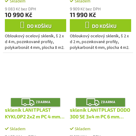
Skladem
Skladem
9 083 Kč bez DPH
9 909 Kč bez DPH
10 990 Kč
11 990 Kč
DO KOŠÍKU
DO KOŠÍKU
Obloukový ocelový skleník, š 2 x
Obloukový ocelový skleník, š 2 x
d 4 m, pozinkované profily,
d 2 m, pozinkované profily,
polykarbonát 4 mm, plocha 8 m2.
polykarbonát 6 mm, plocha 4 m2.
Z
Z
ZDARMA
ZDARMA
D
D
A
A
skleník LANITPLAST
skleník LANITPLAST DODO
R
R
M
M
KYKLOP2 2x2 m PC 4 mm
300 SE 3x4 m PC 6 mm
A
A
LG4752
LG4906
Skladem
Skladem