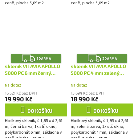
ceně, plocha 5,09 m2.
ceně, plocha 5,09 m2.
Z
Z
ZDARMA
ZDARMA
D
D
A
A
skleník VITAVIA APOLLO
skleník VITAVIA APOLLO
R
R
M
M
5000 PC 6 mm černý
5000 PC 4 mm zelený
A
A
LG4404
LG4401
Na dotaz
Na dotaz
16 521 Kč bez DPH
15 694 Kč bez DPH
19 990 Kč
18 990 Kč
DO KOŠÍKU
DO KOŠÍKU
Hliníkový skleník, š 1,95 x d 2,61
Hliníkový skleník, š 1,95 x d 2,61
m, černá barva, 1x stř. okno,
m, zelená barva, 1x stř. okno,
polykarbonát 6 mm, základna v
polykarbonát 4 mm, základna v