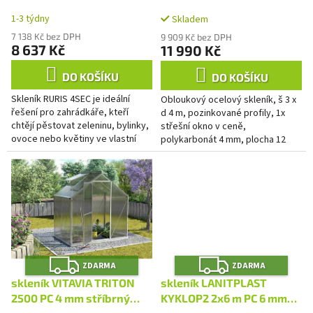
A
A
k
LG4336
1-3 týdny
t
Skladem
ů
7 138 Kč bez DPH
9 909 Kč bez DPH
8 637 Kč
11 990 Kč
DO KOŠÍKU
DO KOŠÍKU
Skleník RURIS 4SEC je ideální
Obloukový ocelový skleník, š 3 x
řešení pro zahrádkáře, kteří
d 4 m, pozinkované profily, 1x
chtějí pěstovat zeleninu, bylinky,
střešní okno v ceně,
ovoce nebo květiny ve vlastní
polykarbonát 4 mm, plocha 12
režii během celého roku.
m2.
Z
Z
ZDARMA
ZDARMA
D
D
A
A
skleník VITAVIA TRITON
skleník LANITPLAST
R
R
M
M
2500 PC 4 mm stříbrný
KYKLOP2 2x6 m PC 6 mm