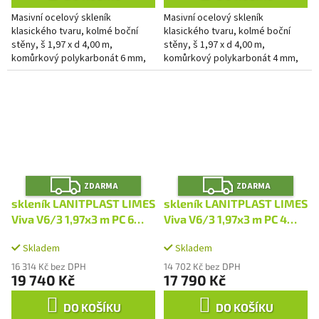
Masivní ocelový skleník
Masivní ocelový skleník
klasického tvaru, kolmé boční
klasického tvaru, kolmé boční
stěny, š 1,97 x d 4,00 m,
stěny, š 1,97 x d 4,00 m,
komůrkový polykarbonát 6 mm,
komůrkový polykarbonát 4 mm,
3x střešní okno, plocha 7,88 m2.
3x střešní okno, plocha 7,88 m2.
Z
Z
ZDARMA
ZDARMA
D
D
A
A
skleník LANITPLAST LIMES
skleník LANITPLAST LIMES
R
R
M
M
Viva V6/3 1,97x3 m PC 6
Viva V6/3 1,97x3 m PC 4
A
A
mm LG4698
mm LG4697
Skladem
Skladem
16 314 Kč bez DPH
14 702 Kč bez DPH
19 740 Kč
17 790 Kč
DO KOŠÍKU
DO KOŠÍKU