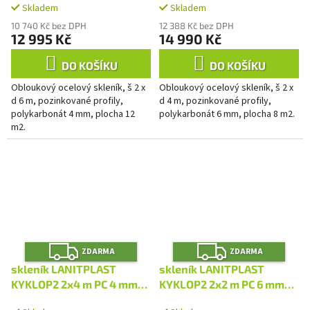
Skladem
Skladem
10 740 Kč bez DPH
12 388 Kč bez DPH
12 995 Kč
14 990 Kč
DO KOŠÍKU
DO KOŠÍKU
Obloukový ocelový skleník, š 2 x
Obloukový ocelový skleník, š 2 x
d 6 m, pozinkované profily,
d 4 m, pozinkované profily,
polykarbonát 4 mm, plocha 12
polykarbonát 6 mm, plocha 8 m2.
m2.
Z
Z
ZDARMA
ZDARMA
D
D
A
A
skleník LANITPLAST
skleník LANITPLAST
R
R
M
M
KYKLOP2 2x4 m PC 4 mm
KYKLOP2 2x2 m PC 6 mm
A
A
LG4754
LG4753