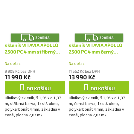
Z
Z
ZDARMA
ZDARMA
D
D
A
A
skleník VITAVIA APOLLO
skleník VITAVIA APOLLO
R
R
M
M
2500 PC 4 mm stříbrný
2500 PC 4 mm černý
A
A
LG4373
LG4390
Na dotaz
Na dotaz
9 909 Kč bez DPH
11 562 Kč bez DPH
11 990 Kč
13 990 Kč
DO KOŠÍKU
DO KOŠÍKU
Hliníkový skleník, š 1,95 x d 1,37
Hliníkový skleník, š 1,95 x d 1,37
m, stříbrná barva, 1x stř. okno,
m, černá barva, 1x stř. okno,
polykarbonát 4 mm, základna v
polykarbonát 4 mm, základna v
ceně, plocha 2,67 m2.
ceně, plocha 2,67 m2.