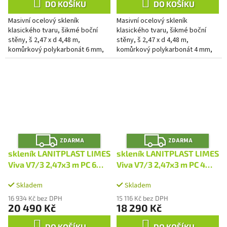
DO KOŠÍKU
DO KOŠÍKU
Masivní ocelový skleník
Masivní ocelový skleník
klasického tvaru, šikmé boční
klasického tvaru, šikmé boční
stěny, š 2,47 x d 4,48 m,
stěny, š 2,47 x d 4,48 m,
komůrkový polykarbonát 6 mm,
komůrkový polykarbonát 4 mm,
2x střešní okno, plocha 11,07 m2.
2x střešní okno, plocha 11,07 m2.
Z
Z
ZDARMA
ZDARMA
D
D
A
A
skleník LANITPLAST LIMES
skleník LANITPLAST LIMES
R
R
M
M
Viva V7/3 2,47x3 m PC 6
Viva V7/3 2,47x3 m PC 4
A
A
mm LG4704
mm LG4703
Skladem
Skladem
16 934 Kč bez DPH
15 116 Kč bez DPH
20 490 Kč
18 290 Kč
DO KOŠÍKU
DO KOŠÍKU