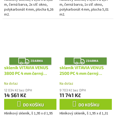
m, černá barva, 2x stř. okno,
m, černá barva, 1x stř. okno,
polykarbonát 4 mm, plocha 6,26
polykarbonát 4 mm, plocha 5,01
m2.
m2.
Z
Z
ZDARMA
ZDARMA
D
D
A
A
skleník VITAVIA VENUS
skleník VITAVIA VENUS
R
R
M
M
3800 PC 4 mm černý
2500 PC 4 mm černý
A
A
LG4630
LG4629
Na dotaz
Na dotaz
12 034 Kč bez DPH
9 703 Kč bez DPH
14 561 Kč
11 741 Kč
DO KOŠÍKU
DO KOŠÍKU
Hliníkový skleník, š 1,95 x d 1,95
Hliníkový skleník, š 1,95 x d 1,31