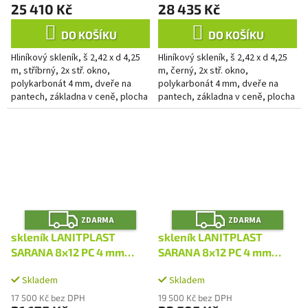
25 410 Kč
28 435 Kč
DO KOŠÍKU
DO KOŠÍKU
Hliníkový skleník, š 2,42 x d 4,25
Hliníkový skleník, š 2,42 x d 4,25
m, stříbrný, 2x stř. okno,
m, černý, 2x stř. okno,
polykarbonát 4 mm, dveře na
polykarbonát 4 mm, dveře na
pantech, základna v ceně, plocha
pantech, základna v ceně, plocha
10,42 m2.
10,42 m2.
Z
Z
ZDARMA
ZDARMA
D
D
A
A
skleník LANITPLAST
skleník LANITPLAST
R
R
M
M
SARANA 8x12 PC 4 mm
SARANA 8x12 PC 4 mm
A
A
stříbrný LG4748
černý LG4749
Skladem
Skladem
17 500 Kč bez DPH
19 500 Kč bez DPH