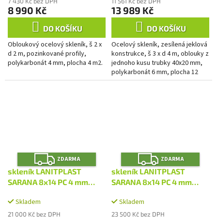
7 430 Kč bez DPH
11 561 Kč bez DPH
8 990 Kč
13 989 Kč
DO KOŠÍKU
DO KOŠÍKU
Obloukový ocelový skleník, š 2 x
Ocelový skleník, zesílená jeklová
d 2 m, pozinkované profily,
konstrukce, š 3 x d 4 m, oblouky z
polykarbonát 4 mm, plocha 4 m2.
jednoho kusu trubky 40x20 mm,
polykarbonát 6 mm, plocha 12
m2.
Z
Z
ZDARMA
ZDARMA
D
D
A
A
skleník LANITPLAST
skleník LANITPLAST
R
R
M
M
SARANA 8x14 PC 4 mm
SARANA 8x14 PC 4 mm
A
A
stříbrný LG4750
černý LG4751
Skladem
Skladem
21 000 Kč bez DPH
23 500 Kč bez DPH