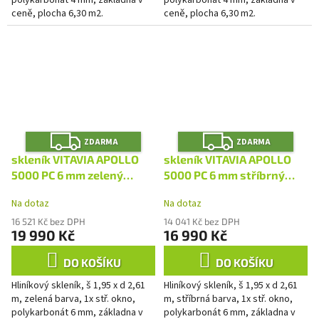
polykarbonát 4 mm, základna v
polykarbonát 4 mm, základna v
ceně, plocha 6,30 m2.
ceně, plocha 6,30 m2.
Z
Z
ZDARMA
ZDARMA
D
D
A
A
skleník VITAVIA APOLLO
skleník VITAVIA APOLLO
R
R
M
M
5000 PC 6 mm zelený
5000 PC 6 mm stříbrný
A
A
LG4402
LG4400
Na dotaz
Na dotaz
16 521 Kč bez DPH
14 041 Kč bez DPH
19 990 Kč
16 990 Kč
DO KOŠÍKU
DO KOŠÍKU
Hliníkový skleník, š 1,95 x d 2,61
Hliníkový skleník, š 1,95 x d 2,61
m, zelená barva, 1x stř. okno,
m, stříbrná barva, 1x stř. okno,
polykarbonát 6 mm, základna v
polykarbonát 6 mm, základna v