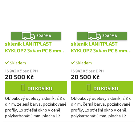
Z
Z
ZDARMA
ZDARMA
D
D
A
A
skleník LANITPLAST
skleník LANITPLAST
R
R
M
M
KYKLOP2 3x4 m PC 8 mm
KYKLOP2 3x4 m PC 8 mm
A
A
zelený LG4378
černý LG4377
Skladem
Skladem
16 942 Kč bez DPH
16 942 Kč bez DPH
20 500 Kč
20 500 Kč
DO KOŠÍKU
DO KOŠÍKU
Obloukový ocelový skleník, š 3 x
Obloukový ocelový skleník, š 3 x
d 4 m, zelená barva, pozinkované
d 4 m, černá barva, pozinkované
profily, 1x střešní okno v ceně,
profily, 1x střešní okno v ceně,
polykarbonát 8 mm, plocha 12
polykarbonát 8 mm, plocha 12
m2.
m2.