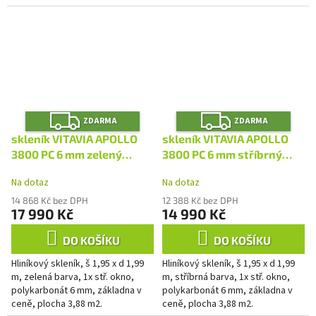
Z
Z
ZDARMA
ZDARMA
D
D
A
A
skleník VITAVIA APOLLO
skleník VITAVIA APOLLO
R
R
M
M
3800 PC 6 mm zelený
3800 PC 6 mm stříbrný
A
A
LG4396
LG4393
Na dotaz
Na dotaz
14 868 Kč bez DPH
12 388 Kč bez DPH
17 990 Kč
14 990 Kč
DO KOŠÍKU
DO KOŠÍKU
Hliníkový skleník, š 1,95 x d 1,99
Hliníkový skleník, š 1,95 x d 1,99
m, zelená barva, 1x stř. okno,
m, stříbrná barva, 1x stř. okno,
polykarbonát 6 mm, základna v
polykarbonát 6 mm, základna v
ceně, plocha 3,88 m2.
ceně, plocha 3,88 m2.