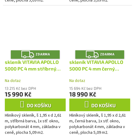
ceně, plocha 5,09 m2.
ceně, plocha 5,09 m2.
Z
Z
ZDARMA
ZDARMA
D
D
A
A
skleník VITAVIA APOLLO
skleník VITAVIA APOLLO
R
R
M
M
5000 PC 4 mm stříbrný
5000 PC 4 mm černý
A
A
LG4399
LG4403
Na dotaz
Na dotaz
13 215 Kč bez DPH
15 694 Kč bez DPH
15 990 Kč
18 990 Kč
DO KOŠÍKU
DO KOŠÍKU
Hliníkový skleník, š 1,95 x d 2,61
Hliníkový skleník, š 1,95 x d 2,61
m, stříbrná barva, 1x stř. okno,
m, černá barva, 1x stř. okno,
polykarbonát 4 mm, základna v
polykarbonát 4 mm, základna v
ceně, plocha 5,09 m2.
ceně, plocha 5,09 m2.