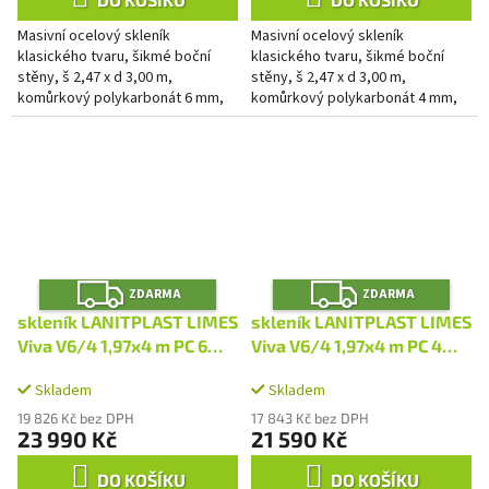
Masivní ocelový skleník
Masivní ocelový skleník
klasického tvaru, šikmé boční
klasického tvaru, šikmé boční
stěny, š 2,47 x d 3,00 m,
stěny, š 2,47 x d 3,00 m,
komůrkový polykarbonát 6 mm,
komůrkový polykarbonát 4 mm,
1x střešní okno, plocha 7,41 m2.
1x střešní okno, plocha 7,41 m2.
Z
Z
ZDARMA
ZDARMA
D
D
A
A
skleník LANITPLAST LIMES
skleník LANITPLAST LIMES
R
R
M
M
Viva V6/4 1,97x4 m PC 6
Viva V6/4 1,97x4 m PC 4
A
A
mm LG4701
mm LG4700
Skladem
Skladem
19 826 Kč bez DPH
17 843 Kč bez DPH
23 990 Kč
21 590 Kč
DO KOŠÍKU
DO KOŠÍKU