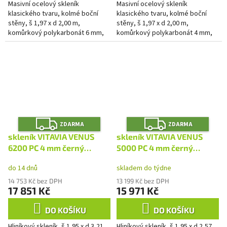
Masivní ocelový skleník
Masivní ocelový skleník
klasického tvaru, kolmé boční
klasického tvaru, kolmé boční
stěny, š 1,97 x d 2,00 m,
stěny, š 1,97 x d 2,00 m,
komůrkový polykarbonát 6 mm,
komůrkový polykarbonát 4 mm,
1x střešní okno, plocha 3,94 m2.
1x střešní okno, plocha 3,94 m2.
Z
Z
ZDARMA
ZDARMA
D
D
A
A
skleník VITAVIA VENUS
skleník VITAVIA VENUS
R
R
M
M
6200 PC 4 mm černý
5000 PC 4 mm černý
A
A
LG4632
LG4631
do 14 dnů
skladem do týdne
14 753 Kč bez DPH
13 199 Kč bez DPH
17 851 Kč
15 971 Kč
DO KOŠÍKU
DO KOŠÍKU
Hliníkový skleník, š 1,95 x d 3,21
Hliníkový skleník, š 1,95 x d 2,57