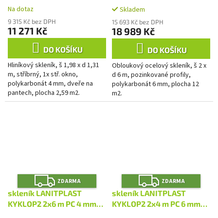
A
A
LG3643
LG4757
Na dotaz
Skladem
9 315 Kč bez DPH
15 693 Kč bez DPH
11 271 Kč
18 989 Kč
DO KOŠÍKU
DO KOŠÍKU
Hliníkový skleník, š 1,98 x d 1,31
Obloukový ocelový skleník, š 2 x
m, stříbrný, 1x stř. okno,
d 6 m, pozinkované profily,
polykarbonát 4 mm, dveře na
polykarbonát 6 mm, plocha 12
pantech, plocha 2,59 m2.
m2.
Z
Z
ZDARMA
ZDARMA
D
D
A
A
skleník LANITPLAST
skleník LANITPLAST
R
R
M
M
KYKLOP2 2x6 m PC 4 mm
KYKLOP2 2x4 m PC 6 mm
A
A
LG4756
LG4755