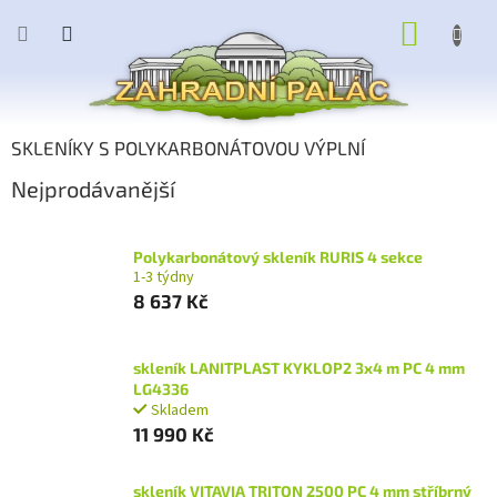
Přejít
NÁKUP
na
obsah
KOŠÍK
SKLENÍKY S POLYKARBONÁTOVOU VÝPLNÍ
Nejprodávanější
Polykarbonátový skleník RURIS 4 sekce
1-3 týdny
8 637 Kč
skleník LANITPLAST KYKLOP2 3x4 m PC 4 mm
LG4336
Skladem
11 990 Kč
skleník VITAVIA TRITON 2500 PC 4 mm stříbrný