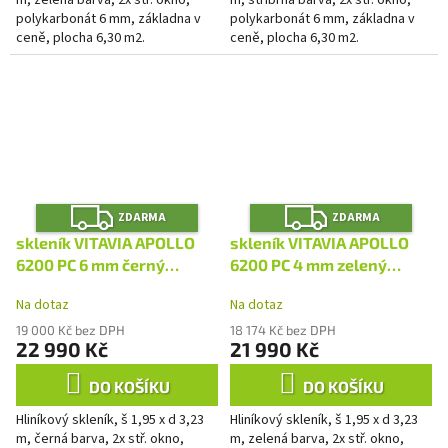
polykarbonát 6 mm, základna v
polykarbonát 6 mm, základna v
ceně, plocha 6,30 m2.
ceně, plocha 6,30 m2.
Z
Z
ZDARMA
ZDARMA
D
D
A
A
skleník VITAVIA APOLLO
skleník VITAVIA APOLLO
R
R
M
M
6200 PC 6 mm černý
6200 PC 4 mm zelený
A
A
LG4408
LG4409
Na dotaz
Na dotaz
19 000 Kč bez DPH
18 174 Kč bez DPH
22 990 Kč
21 990 Kč
DO KOŠÍKU
DO KOŠÍKU
Hliníkový skleník, š 1,95 x d 3,23
Hliníkový skleník, š 1,95 x d 3,23
m, černá barva, 2x stř. okno,
m, zelená barva, 2x stř. okno,