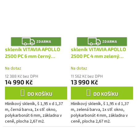
Z
Z
ZDARMA
ZDARMA
D
D
A
A
skleník VITAVIA APOLLO
skleník VITAVIA APOLLO
R
R
M
M
2500 PC 6 mm černý
2500 PC 4 mm zelený
A
A
LG4391
LG4388
Na dotaz
Na dotaz
12 388 Kč bez DPH
11 562 Kč bez DPH
14 990 Kč
13 990 Kč
DO KOŠÍKU
DO KOŠÍKU
Hliníkový skleník, š 1,95 x d 1,37
Hliníkový skleník, š 1,95 x d 1,37
m, černá barva, 1x stř. okno,
m, zelená barva, 1x stř. okno,
polykarbonát 6 mm, základna v
polykarbonát 4 mm, základna v
ceně, plocha 2,67 m2.
ceně, plocha 2,67 m2.