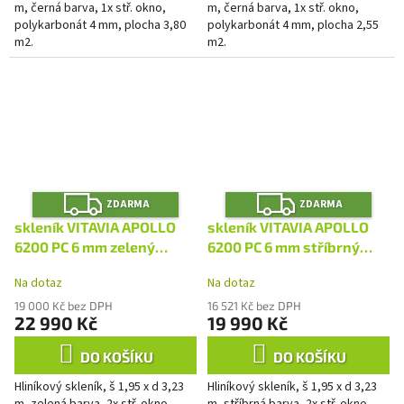
m, černá barva, 1x stř. okno,
m, černá barva, 1x stř. okno,
polykarbonát 4 mm, plocha 3,80
polykarbonát 4 mm, plocha 2,55
m2.
m2.
Z
Z
ZDARMA
ZDARMA
D
D
A
A
skleník VITAVIA APOLLO
skleník VITAVIA APOLLO
R
R
M
M
6200 PC 6 mm zelený
6200 PC 6 mm stříbrný
A
A
LG4410
LG4406
Na dotaz
Na dotaz
19 000 Kč bez DPH
16 521 Kč bez DPH
22 990 Kč
19 990 Kč
DO KOŠÍKU
DO KOŠÍKU
Hliníkový skleník, š 1,95 x d 3,23
Hliníkový skleník, š 1,95 x d 3,23
m, zelená barva, 2x stř. okno,
m, stříbrná barva, 2x stř. okno,