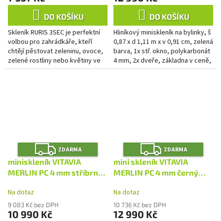
DO KOŠÍKU
DO KOŠÍKU
Skleník RURIS 3SEC je perfektní
Hliníkový miniskleník na bylinky, š
volbou pro zahrádkáře, kteří
0,87 x d 1,11 m x v 0,91 cm, zelená
chtějí pěstovat zeleninu, ovoce,
barva, 1x stř. okno, polykarbonát
zelené rostliny nebo květiny ve
4 mm, 2x dveře, základna v ceně,
vlastní režii během celého roku.
plocha 0,96 m2.
Z
Z
ZDARMA
ZDARMA
D
D
A
A
miniskleník VITAVIA
mini skleník VITAVIA
R
R
M
M
MERLIN PC 4 mm stříbrný
MERLIN PC 4 mm černý
A
A
(2851) LG4797
(2853) LG4799
Na dotaz
Na dotaz
9 083 Kč bez DPH
10 736 Kč bez DPH
10 990 Kč
12 990 Kč