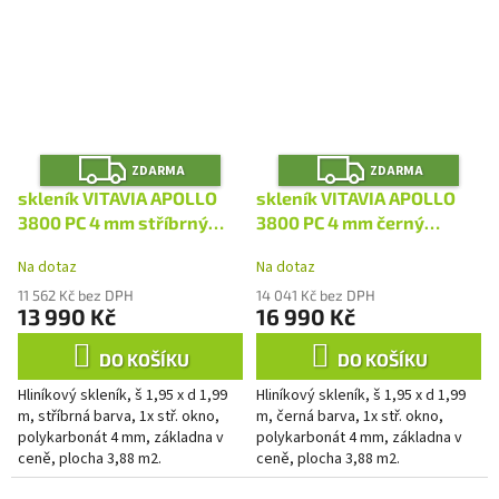
Z
Z
ZDARMA
ZDARMA
D
D
A
A
skleník VITAVIA APOLLO
skleník VITAVIA APOLLO
R
R
M
M
3800 PC 4 mm stříbrný
3800 PC 4 mm černý
A
A
LG4392
LG4397
Na dotaz
Na dotaz
11 562 Kč bez DPH
14 041 Kč bez DPH
13 990 Kč
16 990 Kč
DO KOŠÍKU
DO KOŠÍKU
Hliníkový skleník, š 1,95 x d 1,99
Hliníkový skleník, š 1,95 x d 1,99
m, stříbrná barva, 1x stř. okno,
m, černá barva, 1x stř. okno,
polykarbonát 4 mm, základna v
polykarbonát 4 mm, základna v
ceně, plocha 3,88 m2.
ceně, plocha 3,88 m2.