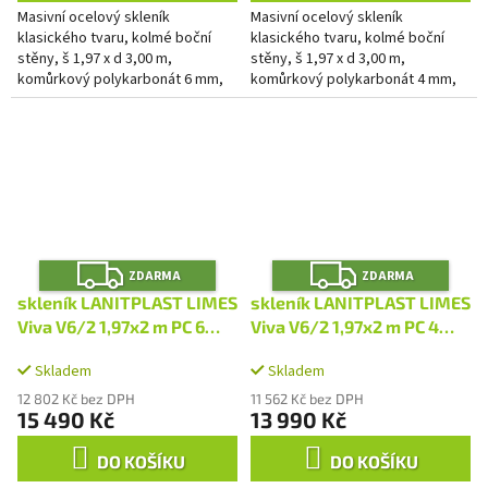
Masivní ocelový skleník
Masivní ocelový skleník
klasického tvaru, kolmé boční
klasického tvaru, kolmé boční
stěny, š 1,97 x d 3,00 m,
stěny, š 1,97 x d 3,00 m,
komůrkový polykarbonát 6 mm,
komůrkový polykarbonát 4 mm,
2x střešní okno, plocha 5,91 m2.
2x střešní okno, plocha 5,91 m2.
Z
Z
ZDARMA
ZDARMA
D
D
A
A
skleník LANITPLAST LIMES
skleník LANITPLAST LIMES
R
R
M
M
Viva V6/2 1,97x2 m PC 6
Viva V6/2 1,97x2 m PC 4
A
A
mm LG4695
mm LG4694
Skladem
Skladem
12 802 Kč bez DPH
11 562 Kč bez DPH
15 490 Kč
13 990 Kč
DO KOŠÍKU
DO KOŠÍKU