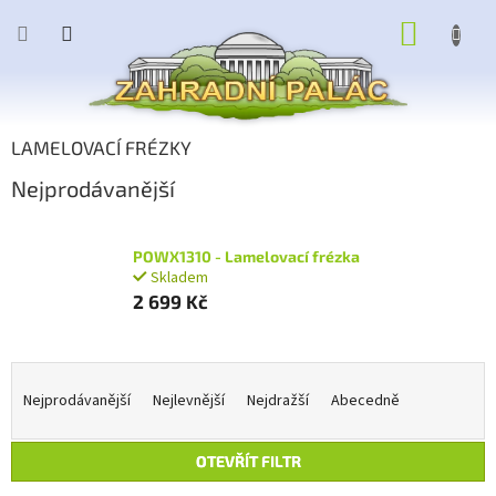
Přejít
NÁKUP
na
obsah
KOŠÍK
LAMELOVACÍ FRÉZKY
Nejprodávanější
POWX1310 - Lamelovací frézka
Skladem
2 699 Kč
Ř
a
Nejprodávanější
Nejlevnější
Nejdražší
Abecedně
z
e
OTEVŘÍT FILTR
n
í