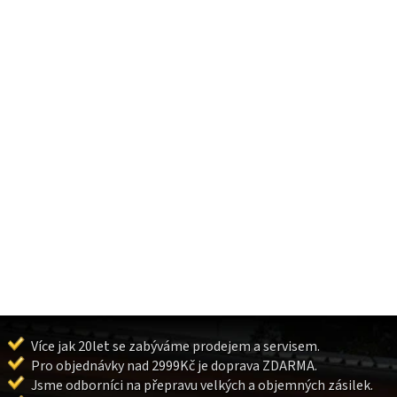
Více jak 20let se zabýváme prodejem a servisem.
Pro objednávky nad 2999Kč je doprava ZDARMA.
Jsme odborníci na přepravu velkých a objemných zásilek.