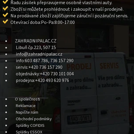
Řadu zásilek přepravujeme osobně vlastními auty.
Zboží si můžete prohlédnout i zakoupit v naší prodejně.
Na prodávané zboží zajišťujeme záruční i pozáruční servis.
Otevírací doba:Po-Pa:8:00-17:00
ZAHRADNIPALAC.CZ
Libuň čp.223, 507 15
info@zahradnipalac.cz
info:603 487 786, 736 157 290
servis:+420 736 157 290
objednávky:+420 730 101 004
prodejna:+420 493 620 976
O společnosti
Reklamace
Napište nám
Obchodní podmínky
Splátky COFIDIS
Splátky ESSOX