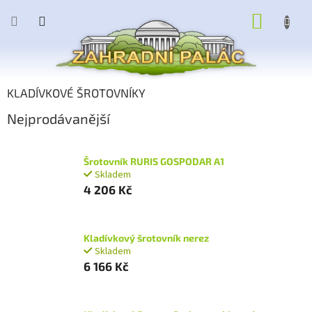
Přejít
NÁKUP
na
obsah
KOŠÍK
KLADÍVKOVÉ ŠROTOVNÍKY
Nejprodávanější
Šrotovník RURIS GOSPODAR A1
Skladem
4 206 Kč
Kladívkový šrotovník nerez
Skladem
6 166 Kč