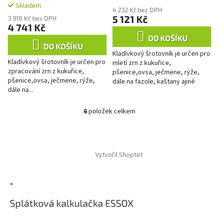
Skladem
hodnocení
4 232 Kč bez DPH
produktu
5 121 Kč
3 918 Kč bez DPH
4 741 Kč
je
3,3
DO KOŠÍKU
z
DO KOŠÍKU
Kladívkový šrotovník je určen pro
5
Kladívkový šrotovník je určen pro
mletí zrn z kukuřice,
hvězdiček.
zpracování zrn z kukuřice,
pšenice,ovsa, ječmene, rýže,
pšenice,ovsa, ječmene, rýže,
dále na fazole, kaštany ajiné
dále na...
plodiny.Není určen pro
zpracování olejnin.Získaný
produkt je...
6
položek celkem
O
v
l
Z
á
á
d
Vytvořil Shoptet
p
a
a
c
t
í
×
í
p
r
Splátková kalkulačka ESSOX
v
k