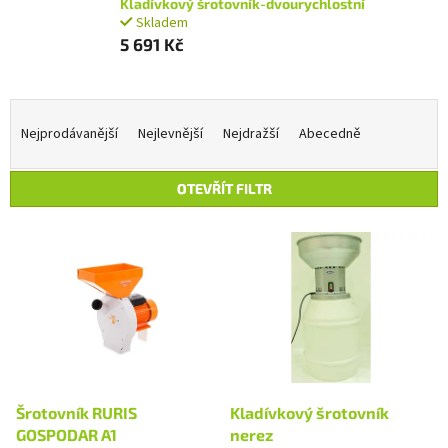
Kladívkový šrotovník-dvourychlostní
Skladem
5 691 Kč
Ř
a
Nejprodávanější
Nejlevnější
Nejdražší
Abecedně
z
e
OTEVŘÍT FILTR
n
í
V
p
ý
r
p
o
i
d
s
u
p
k
r
t
o
ů
d
Šrotovník RURIS
Kladívkový šrotovník
u
GOSPODAR A1
nerez