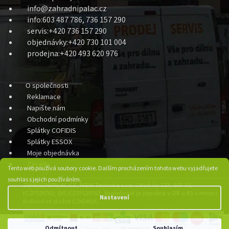
info@zahradnipalac.cz
info:603 487 786, 736 157 290
servis:+420 736 157 290
objednávky:+420 730 101 004
prodejna:+420 493 620 976
O společnosti
Reklamace
Napište nám
Obchodní podmínky
Splátky COFIDIS
Splátky ESSOX
Moje objednávka
Zásady
Tento web používá soubory cookie. Dalším procházením tohoto webu vyjadřujete
souhlas s jejich používáním.
ZAHRADNIPALAC.CZ, M&M Technika s.r.o. Libuň čp.223, 507 15,
IC:27529762, DIC:CZ27529762, Společnost je zapsána v OR u KS v Hradci
Nastavení
Králové ve složce č.24340/C.
Odmítnout
Souhlasím