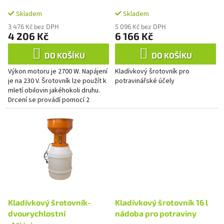
k
t
Skladem
Skladem
ů
3 476 Kč bez DPH
5 096 Kč bez DPH
4 206 Kč
6 166 Kč
DO KOŠÍKU
DO KOŠÍKU
Výkon motoru je 2700 W. Napájení
Kladívkový šrotovník pro
je na 230 V. Šrotovník lze použít k
potravinářské účely
mletí obilovin jakéhokoli druhu.
Drcení se provádí pomocí 2
pohyblivých nožů rovnoměrně
uspořádaných na...
Kladívkový šrotovník-
Kladívkový šrotovník 16 l
dvourychlostní
nádoba pro potraviny