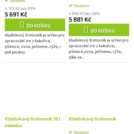
Skladem
Průměrné
Skladem
hodnocení
4 703 Kč bez DPH
produktu
5 691 Kč
4 860 Kč bez DPH
je
5 881 Kč
3,3
DO KOŠÍKU
z
DO KOŠÍKU
Kladívkový šrotovník je určen pro
5
Kladívkový šrotovník je určen pro
zpracování zrn z kukuřice,
hvězdiček.
zpracování zrn z kukuřice,
pšenice, ovsa, ječmene, rýže, i
pšenice,ovsa, ječmene, rýže,
jiné plodiny.
dále na...
Kladívkový šrotovník 16 l
Kladívkový šrotovník
nádoba
Skladem
Průměrné