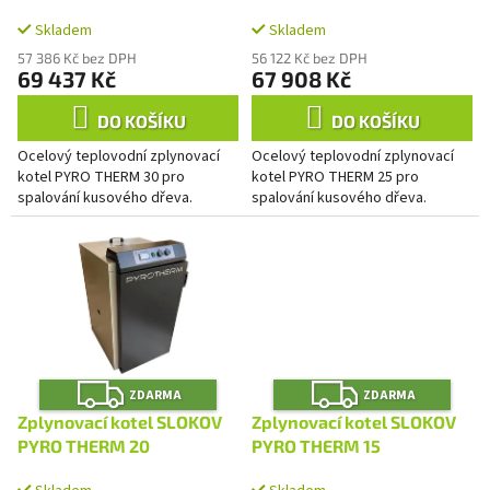
A
A
k
t
Skladem
Skladem
ů
57 386 Kč bez DPH
56 122 Kč bez DPH
69 437 Kč
67 908 Kč
DO KOŠÍKU
DO KOŠÍKU
Ocelový teplovodní zplynovací
Ocelový teplovodní zplynovací
kotel PYRO THERM 30 pro
kotel PYRO THERM 25 pro
spalování kusového dřeva.
spalování kusového dřeva.
Z
Z
ZDARMA
ZDARMA
D
D
A
A
Zplynovací kotel SLOKOV
Zplynovací kotel SLOKOV
R
R
M
M
PYRO THERM 20
PYRO THERM 15
A
A