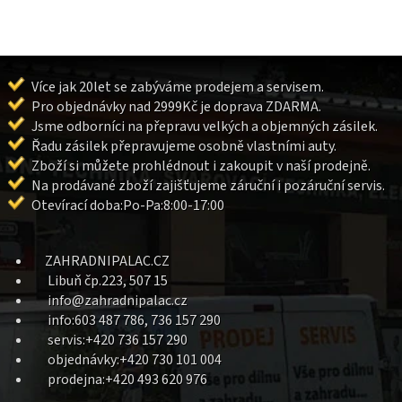
Více jak 20let se zabýváme prodejem a servisem.
Pro objednávky nad 2999Kč je doprava ZDARMA.
Jsme odborníci na přepravu velkých a objemných zásilek.
Řadu zásilek přepravujeme osobně vlastními auty.
Zboží si můžete prohlédnout i zakoupit v naší prodejně.
Na prodávané zboží zajišťujeme záruční i pozáruční servis.
Otevírací doba:Po-Pa:8:00-17:00
ZAHRADNIPALAC.CZ
Libuň čp.223, 507 15
info@zahradnipalac.cz
info:603 487 786, 736 157 290
servis:+420 736 157 290
objednávky:+420 730 101 004
prodejna:+420 493 620 976