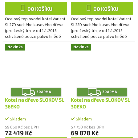
DO KOŠÍKU
DO KOŠÍKU
Ocelový teplovodní kotel Variant
Ocelový teplovodní kotel Variant
SL27D suchého kusového dřeva
SL23D suchého kusového dřeva
(pro český trh je od 1.1.2018
(pro český trh je od 1.1.2018
schválené pouze palivo hnědé
schválené pouze palivo hnědé
uhlí) a hnědého uhlí – zrnění 20-40
uhlí) a hnědého uhlí – zrnění 20-40
Novinka
Novinka
mm (ořech 1).
mm (ořech 1).
Z
Z
ZDARMA
ZDARMA
D
D
A
A
Kotel na dřevo SLOKOV SL
Kotel na dřevo SLOKOV SL
R
R
M
M
36EKO
30EKO
A
A
Skladem
Skladem
59 850 Kč bez DPH
57 750 Kč bez DPH
72 419 Kč
69 878 Kč