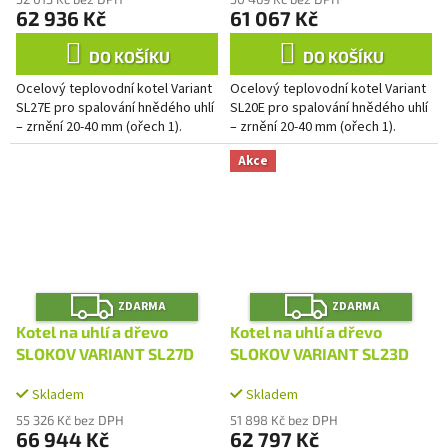
62 936 Kč
61 067 Kč
DO KOŠÍKU
DO KOŠÍKU
Ocelový teplovodní kotel Variant
Ocelový teplovodní kotel Variant
SL27E pro spalování hnědého uhlí
SL20E pro spalování hnědého uhlí
– zrnění 20-40 mm (ořech 1).
– zrnění 20-40 mm (ořech 1).
Akce
Z
Z
ZDARMA
ZDARMA
D
D
A
A
Kotel na uhlí a dřevo
Kotel na uhlí a dřevo
R
R
M
M
SLOKOV VARIANT SL27D
SLOKOV VARIANT SL23D
A
A
Skladem
Skladem
55 326 Kč bez DPH
51 898 Kč bez DPH
66 944 Kč
62 797 Kč