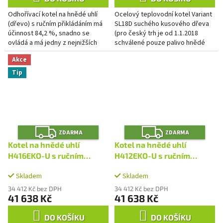
Odhořívací kotel na hnědé uhlí
Ocelový teplovodní kotel Variant
(dřevo) s ručním přikládáním má
SL18D suchého kusového dřeva
účinnost 84,2 %, snadno se
(pro český trh je od 1.1.2018
ovládá a má jedny z nejnižších
schválené pouze palivo hnědé
nákladů na vytápění.
uhlí) a hnědého uhlí – zrnění 20-40
Akce
mm (ořech 1).
Tip
Z
Z
ZDARMA
ZDARMA
D
D
A
A
Kotel na hnědé uhlí
Kotel na hnědé uhlí
R
R
M
M
H416EKO-U s ručním
H412EKO-U s ručním
A
A
přikládáním
přikládáním
Skladem
Skladem
34 412 Kč bez DPH
34 412 Kč bez DPH
41 638 Kč
41 638 Kč
DO KOŠÍKU
DO KOŠÍKU