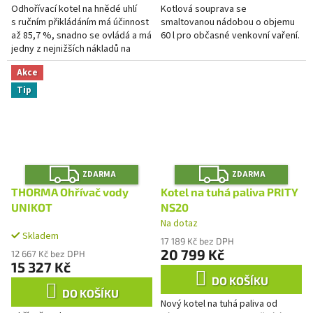
Odhořívací kotel na hnědé uhlí
Kotlová souprava se
s ručním přikládáním má účinnost
smaltovanou nádobou o objemu
až 85,7 %, snadno se ovládá a má
60 l pro občasné venkovní vaření.
jedny z nejnižších nákladů na
vytápění.
Akce
Tip
Z
Z
ZDARMA
ZDARMA
D
D
A
A
THORMA Ohřívač vody
Kotel na tuhá paliva PRITY
R
R
M
M
UNIKOT
NS20
A
A
Na dotaz
Průměrné
Skladem
hodnocení
17 189 Kč bez DPH
produktu
20 799 Kč
12 667 Kč bez DPH
je
15 327 Kč
3,5
DO KOŠÍKU
z
DO KOŠÍKU
Nový kotel na tuhá paliva od
5