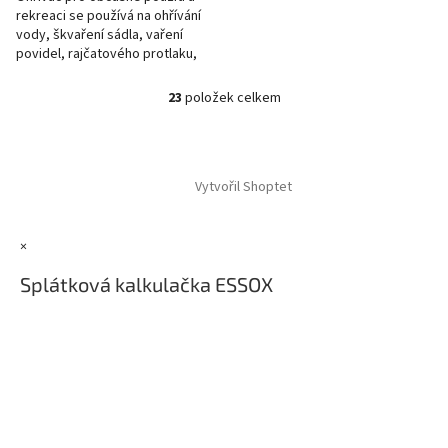
rekreaci se používá na ohřívání
vody, škvaření sádla, vaření
povidel, rajčatového protlaku,
gulášů, polévek a
podobně.Souprava se skládá ze...
23
položek celkem
O
v
l
Z
á
á
d
Vytvořil Shoptet
p
a
a
c
t
í
×
í
p
r
Splátková kalkulačka ESSOX
v
k
y
v
ý
p
i
s
u