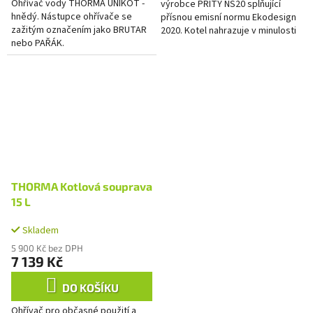
Ohřívač vody THORMA UNIKOT -
výrobce PRITY NS20 splňující
hvězdiček.
hnědý. Nástupce ohřívače se
přísnou emisní normu Ekodesign
zažitým označením jako BRUTAR
2020. Kotel nahrazuje v minulosti
nebo PAŘÁK.
nejprodávanější model kotle
PRITY MA 18 NEW LINE.
THORMA Kotlová souprava
15 L
Skladem
5 900 Kč bez DPH
7 139 Kč
DO KOŠÍKU
Ohřívač pro občasné použití a