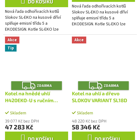
z
DO KOŠÍKU
Nová řada odhořívacích kotlů
5
Nová řada odhořívacích kotlů
Slokov SL-EKO na kusové dříví
hvězdiček.
Slokov SL-EKO na kusové dříví
splňuje emisní třídu 5 a
splňuje emisní třídu 5 a
EKODESIGN. Kotle SL-EKO lze
EKODESIGN. Kotle SL-EKO lze
provozovat bez přívodu
provozovat bez přívodu
elektrické energie a na
Akce
Akce
elektrické energie a na
samotížné systémy....
samotížné systémy....
Tip
Z
Z
ZDARMA
ZDARMA
D
D
A
A
Kotel na hnědé uhlí
Kotel na uhlí a dřevo
R
R
M
M
H420EKO-U s ručním
SLOKOV VARIANT SL18D
A
A
přikládáním
Skladem
Skladem
39 077 Kč bez DPH
48 220 Kč bez DPH
47 283 Kč
58 346 Kč
DO KOŠÍKU
DO KOŠÍKU