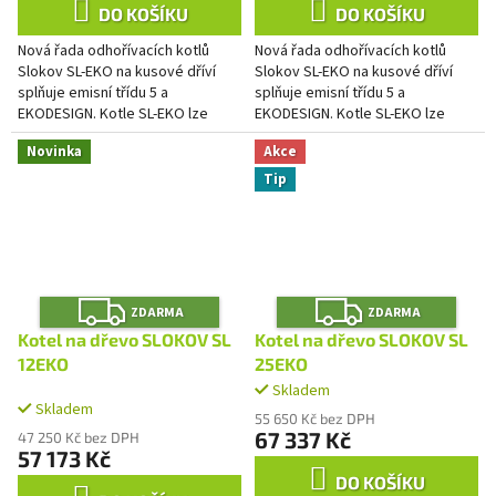
DO KOŠÍKU
DO KOŠÍKU
Nová řada odhořívacích kotlů
Nová řada odhořívacích kotlů
Slokov SL-EKO na kusové dříví
Slokov SL-EKO na kusové dříví
splňuje emisní třídu 5 a
splňuje emisní třídu 5 a
EKODESIGN. Kotle SL-EKO lze
EKODESIGN. Kotle SL-EKO lze
provozovat bez přívodu
provozovat bez přívodu
Novinka
Akce
elektrické energie a na
elektrické energie a na
samotížné systémy....
samotížné systémy....
Tip
Z
Z
ZDARMA
ZDARMA
D
D
A
A
Kotel na dřevo SLOKOV SL
Kotel na dřevo SLOKOV SL
R
R
M
M
12EKO
25EKO
A
A
Skladem
Průměrné
Skladem
hodnocení
55 650 Kč bez DPH
produktu
67 337 Kč
47 250 Kč bez DPH
57 173 Kč
je
2,9
DO KOŠÍKU