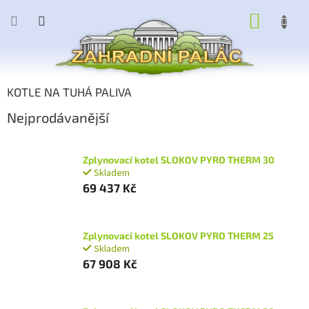
Přejít
NÁKUP
na
obsah
KOŠÍK
KOTLE NA TUHÁ PALIVA
Nejprodávanější
Zplynovací kotel SLOKOV PYRO THERM 30
Skladem
69 437 Kč
Zplynovací kotel SLOKOV PYRO THERM 25
Skladem
67 908 Kč