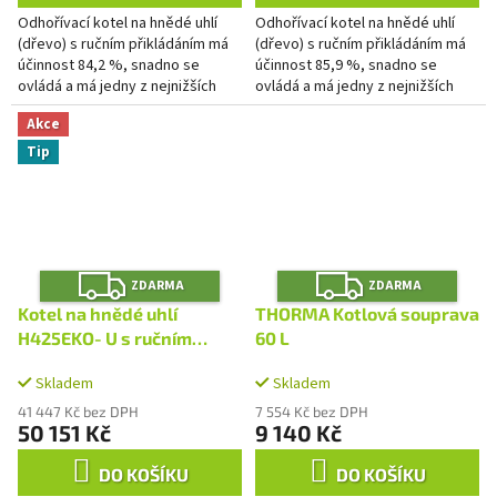
Odhořívací kotel na hnědé uhlí
Odhořívací kotel na hnědé uhlí
(dřevo) s ručním přikládáním má
(dřevo) s ručním přikládáním má
účinnost 84,2 %, snadno se
účinnost 85,9 %, snadno se
ovládá a má jedny z nejnižších
ovládá a má jedny z nejnižších
nákladů na vytápění.
nákladů na vytápění. Spadá do
Akce
5. emisní třídy a splňuje...
Tip
Z
Z
ZDARMA
ZDARMA
D
D
A
A
Kotel na hnědé uhlí
THORMA Kotlová souprava
R
R
M
M
H425EKO‑U s ručním
60 L
A
A
přikládáním
Skladem
Skladem
41 447 Kč bez DPH
7 554 Kč bez DPH
50 151 Kč
9 140 Kč
DO KOŠÍKU
DO KOŠÍKU