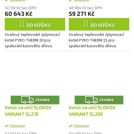
Skladem
Skladem
50 118 Kč bez DPH
48 984 Kč bez DPH
60 643 Kč
59 271 Kč
DO KOŠÍKU
DO KOŠÍKU
Ocelový teplovodní zplynovací
Ocelový teplovodní zplynovací
kotel PYRO THERM 20 pro
kotel PYRO THERM 15 pro
spalování kusového dřeva.
spalování kusového dřeva.
Z
Z
ZDARMA
ZDARMA
D
D
A
A
Kotel na uhlí SLOKOV
Kotel na uhlí SLOKOV
R
R
M
M
VARIANT SL27E
VARIANT SL20E
A
A
Skladem
Skladem
52 013 Kč bez DPH
50 469 Kč bez DPH