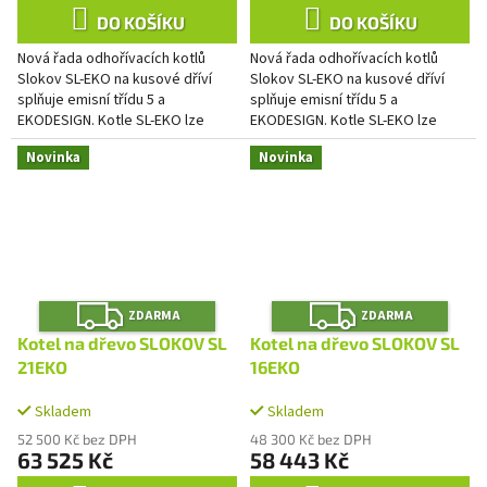
DO KOŠÍKU
DO KOŠÍKU
Nová řada odhořívacích kotlů
Nová řada odhořívacích kotlů
Slokov SL-EKO na kusové dříví
Slokov SL-EKO na kusové dříví
splňuje emisní třídu 5 a
splňuje emisní třídu 5 a
EKODESIGN. Kotle SL-EKO lze
EKODESIGN. Kotle SL-EKO lze
provozovat bez přívodu
provozovat bez přívodu
Novinka
Novinka
elektrické energie a na
elektrické energie a na
samotížné systémy....
samotížné systémy....
Z
Z
ZDARMA
ZDARMA
D
D
A
A
Kotel na dřevo SLOKOV SL
Kotel na dřevo SLOKOV SL
R
R
M
M
21EKO
16EKO
A
A
Skladem
Skladem
52 500 Kč bez DPH
48 300 Kč bez DPH
63 525 Kč
58 443 Kč