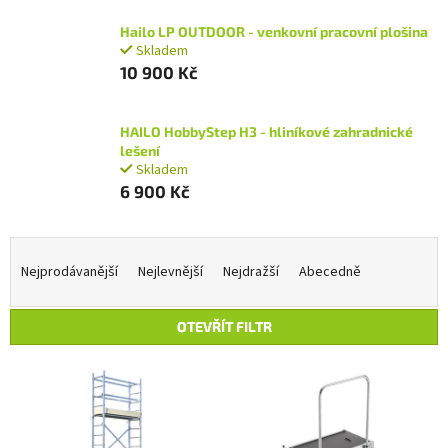
Hailo LP OUTDOOR - venkovní pracovní plošina
Skladem
10 900 Kč
HAILO HobbyStep H3 - hliníkové zahradnické
lešení
Skladem
6 900 Kč
Ř
a
Nejprodávanější
Nejlevnější
Nejdražší
Abecedně
z
e
OTEVŘÍT FILTR
n
í
V
p
ý
r
p
o
i
d