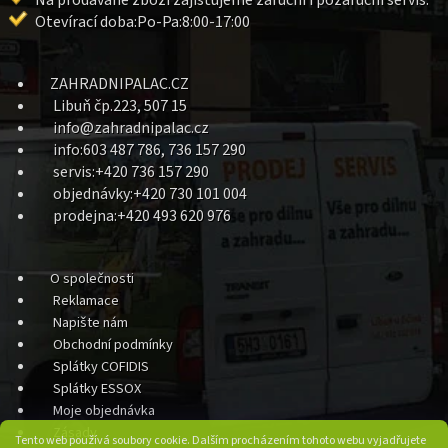
Na prodávané zboží zajišťujeme záruční i pozáruční servis.
Otevírací doba:Po-Pa:8:00-17:00
ZAHRADNIPALAC.CZ
Libuň čp.223, 507 15
info@zahradnipalac.cz
info:603 487 786, 736 157 290
servis:+420 736 157 290
objednávky:+420 730 101 004
prodejna:+420 493 620 976
O společnosti
Reklamace
Napište nám
Obchodní podmínky
Splátky COFIDIS
Splátky ESSOX
Moje objednávka
Zásady
Tento web používá soubory cookie. Dalším procházením tohoto webu vyjadřujete