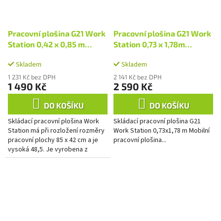
Pracovní plošina G21 Work
Pracovní plošina G21 Work
Station 0,42 x 0,85 m
Station 0,73 x 1,78m
skládací
skládací
Skladem
Skladem
1 231 Kč bez DPH
2 141 Kč bez DPH
1 490 Kč
2 590 Kč
DO KOŠÍKU
DO KOŠÍKU
Skládací pracovní plošina Work
Skládací pracovní plošina G21
Station má při rozložení rozměry
Work Station 0,73x1,78 m Mobilní
pracovní plochy 85 x 42 cm a je
pracovní plošina...
vysoká 48,5. Je vyrobena z
hliníkových profilů a zaručuje
nízkou hmotnost,...