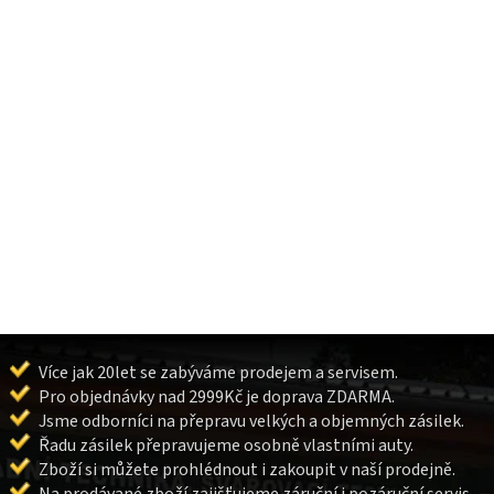
Více jak 20let se zabýváme prodejem a servisem.
Pro objednávky nad 2999Kč je doprava ZDARMA.
Jsme odborníci na přepravu velkých a objemných zásilek.
Řadu zásilek přepravujeme osobně vlastními auty.
Zboží si můžete prohlédnout i zakoupit v naší prodejně.