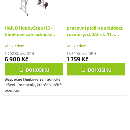
HAILO HobbyStep H3 -
pracovní plošina skládací,
hliníkové zahradnické
rozměry: d.103 x š.41 x
lešení
v.51cm, nosnost 150kg
Skladem
Skladem
5 702 Kč bez DPH
1 454 Kč bez DPH
6 900 Kč
1 759 Kč
DO KOŠÍKU
DO KOŠÍKU
Bezpečné hliníkové zahradnické
lešení . Pomocník, kterého určitě
oceníte...