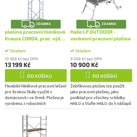
s
u
p
k
r
t
Z
Z
o
ZDARMA
ZDARMA
D
D
ů
A
A
d
plošina pracovní hliníková
Hailo LP OUTDOOR -
R
R
u
M
M
Krause CORDA, prac. výška
venkovní pracovní plošina
A
A
k
5 m
t
Skladem
Skladem
ů
10 908 Kč bez DPH
9 008 Kč bez DPH
13 199 Kč
10 900 Kč
DO KOŠÍKU
DO KOŠÍKU
Flexibilní hliníkové pracovní lešení
Žebříkovou plošinu lze použít
pro širokou škálu využití v
jako pracovní plošinu, jako
domácnosti i ve firmě. Plošina je
podklad pro všechny schůdky
vyrobena z robustních
HAILO a štafle HAILO do 5 nášlapů
hliníkových profilů, které
včetně
nepodléhají korozi ani...