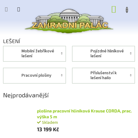
Přejít
NÁKUP
na
obsah
KOŠÍK
LEŠENÍ
mobilní žebříkové
pojízdné hliníkové
lešení
lešení
příslušenství k
pracovní plošiny
lešení hailo
Nejprodávanější
plošina pracovní hliníková Krause CORDA, prac.
výška 5 m
Skladem
13 199 Kč