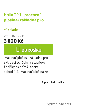
Hailo TP 1 - pracovní
plošina/základna pro
schůdky a žebříky
Skladem
2 975 Kč bez DPH
3 600 Kč
DO KOŠÍKU
Pracovní plošina, základna pro
skládací schůdky a stupňové
žebříky na přímá i točitá
schodiště. Pracovní plošina ze
sítotiskové desky s
protiskluznou úpravou.2
7
položek celkem
O
integrované...
v
l
Z
á
á
d
Vytvořil Shoptet
p
a