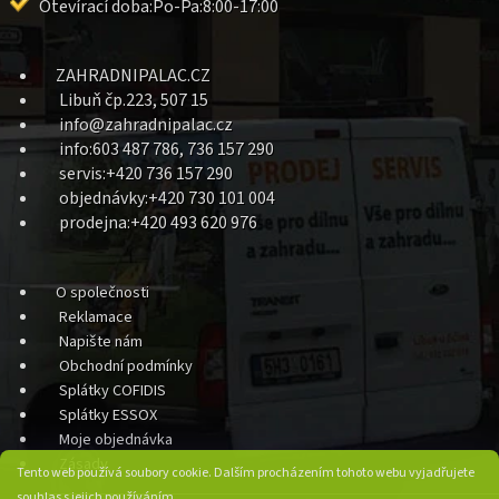
Otevírací doba:Po-Pa:8:00-17:00
ZAHRADNIPALAC.CZ
Libuň čp.223, 507 15
info@zahradnipalac.cz
info:603 487 786, 736 157 290
servis:+420 736 157 290
objednávky:+420 730 101 004
prodejna:+420 493 620 976
O společnosti
Reklamace
Napište nám
Obchodní podmínky
Splátky COFIDIS
Splátky ESSOX
Moje objednávka
Zásady
Tento web používá soubory cookie. Dalším procházením tohoto webu vyjadřujete
souhlas s jejich používáním.