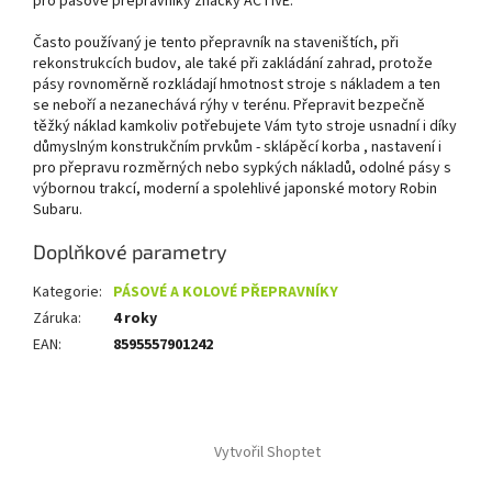
pro pásové přepravníky značky ACTIVE.
Často používaný je tento přepravník na staveništích, při
rekonstrukcích budov, ale také při zakládání zahrad, protože
pásy rovnoměrně rozkládají hmotnost stroje s nákladem a ten
se neboří a nezanechává rýhy v terénu. Přepravit bezpečně
těžký náklad kamkoliv potřebujete Vám tyto stroje usnadní i díky
důmyslným konstrukčním prvkům - sklápěcí korba , nastavení i
pro přepravu rozměrných nebo sypkých nákladů, odolné pásy s
výbornou trakcí, moderní a spolehlivé japonské motory Robin
Subaru.
Doplňkové parametry
Kategorie
:
PÁSOVÉ A KOLOVÉ PŘEPRAVNÍKY
Záruka
:
4 roky
EAN
:
8595557901242
Z
á
Vytvořil Shoptet
p
a