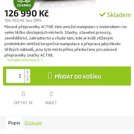
ZDARMA
D
126 990 Kč
Skladem
104 950 Kč bez DPH
A
Měrná
Pásové přepravníky ACTIVE Vám umožní manipulaci s materiálem i na
cena:
velmi těžko dostupných místech. Stavby, stavební provozy,
R
zemědělství, zahradnictví a všude tam, kde je kvůli ztíženým
podmínkám obtížná bezpečná manipulace a přeprava jakýchkoliv
M
těžkých nákladů, jsou tyto místa přímo předurčeny pro pásové
přepravníky značky ACTIVE.
A
Detailní informace
PŘIDAT DO KOŠÍKU
ZEPTAT SE
SDÍLET
Popis
Diskuze