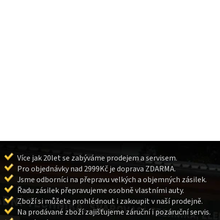
Více jak 20let se zabýváme prodejem a servisem.
Pro objednávky nad 2999Kč je doprava ZDARMA.
Jsme odborníci na přepravu velkých a objemných zásilek.
Řadu zásilek přepravujeme osobně vlastními auty.
Zboží si můžete prohlédnout i zakoupit v naší prodejně.
Na prodávané zboží zajišťujeme záruční i pozáruční servis.