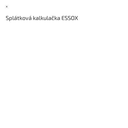
t
×
í
Splátková kalkulačka ESSOX