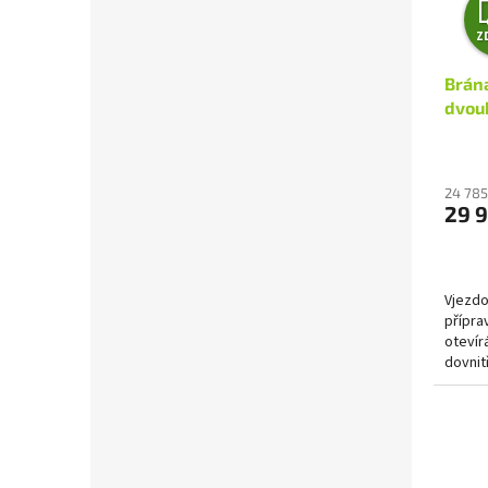
Z
Brán
dvouk
24 785
29 
Vjezdo
přípra
otevír
dovnit
životno