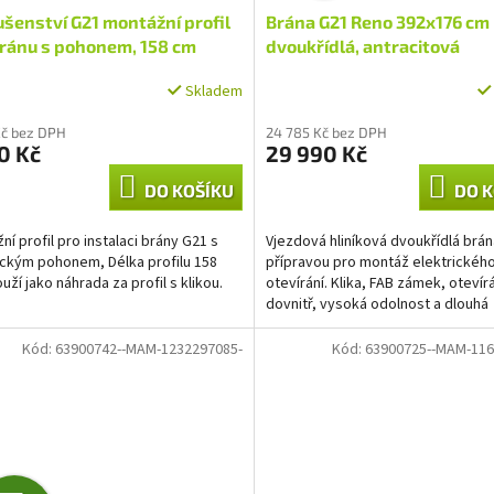
ušenství G21 montážní profil
Brána G21 Reno 392x176 cm
A
bránu s pohonem, 158 cm
dvoukřídlá, antracitová
R
Skladem
M
Kč bez DPH
24 785 Kč bez DPH
0 Kč
29 990 Kč
A
DO KOŠÍKU
DO K
ní profil pro instalaci brány G21 s
Vjezdová hliníková dvoukřídlá brán
ickým pohonem, Délka profilu 158
přípravou pro montáž elektrickéh
uží jako náhrada za profil s klikou.
otevírání. Klika, FAB zámek, otevír
dovnitř, vysoká odolnost a dlouhá
životnost, práškový nástřik,...
Kód:
63900742--MAM-1232297085-
Kód:
63900725--MAM-116