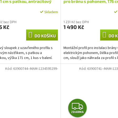
1 cm s patkou, antracitový
pro bránu s pohonem, 176 
Skladem
Kč bez DPH
1 231 Kč bez DPH
5 Kč
1 490 Kč
DO KOŠÍKU
DO K
ový sloupek z uzavřeného profilu s
Montážní profil pro instalaci brány
vým nástřikem, s patkou a
elektrickým pohonem, Délka profil
kou, výška 171 cm, 1 kus v balení.
cm, slouží jako náhrada za profil s 
Kód:
63900744--MAM-1234595299-
Kód:
63900741--MAM-123
Z
ZDARMA
D