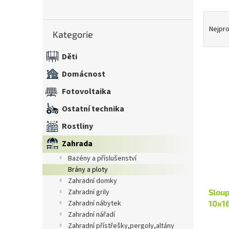
n
Ř
e
Přeskočit
a
l
Nejpro
Kategorie
kategorie
z
e
Děti
n
í
Domácnost
V
p
Fotovoltaika
ý
r
p
o
Ostatní technika
i
d
s
Rostliny
u
p
k
Zahrada
r
t
bazény a příslušenství
o
ů
brány a ploty
d
zahradní domky
u
zahradní grily
Sloup
k
zahradní nábytek
10x16
t
zahradní nářadí
ů
zahradní přístřešky,pergoly,altány