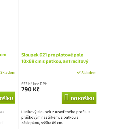
 cm
Sloupek G21 pro plotové pole
10x89 cm s patkou, antracitový
Skladem
Skladem
653 Kč bez DPH
790 Kč
OŠÍKU
DO KOŠÍKU
a s
Hliníkový sloupek z uzavřeného profilu s
o
práškovým nástřikem, s patkou a
ání
záslepkou, výška 89 cm.