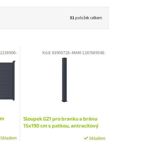
31
položek celkem
2238906-
Kód:
63900728--MAM-1267689348-
cm
Sloupek G21 pro branku a bránu
15x190 cm s patkou, antracitový
Skladem
Skladem