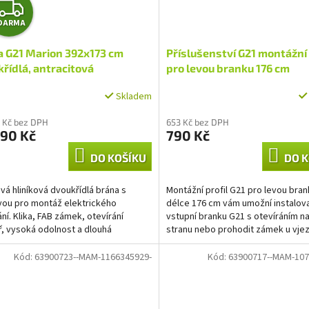
Z
DARMA
D
a G21 Marion 392x173 cm
Příslušenství G21 montážní 
A
řídlá, antracitová
pro levou branku 176 cm
R
Skladem
M
 Kč bez DPH
653 Kč bez DPH
990 Kč
790 Kč
A
DO KOŠÍKU
DO K
vá hliníková dvoukřídlá brána s
Montážní profil G21 pro levou bran
vou pro montáž elektrického
délce 176 cm vám umožní instalov
ání. Klika, FAB zámek, otevírání
vstupní branku G21 s otevíráním n
ř, vysoká odolnost a dlouhá
stranu nebo prohodit zámek u vje
st, práškový nástřik,...
brány G21 na levé křídlo.
Kód:
63900723--MAM-1166345929-
Kód:
63900717--MAM-107