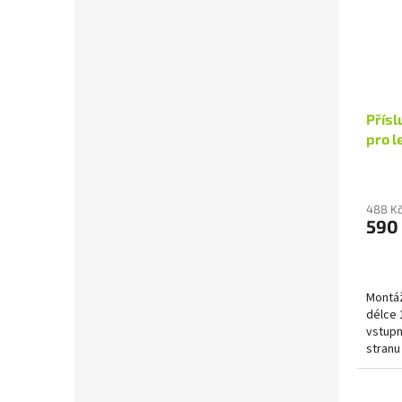
Přísl
pro l
488 K
590
Montáž
délce 
vstupn
stranu
brány 