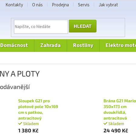
Kontakty
O nás
Prodejna
Servis
Jak vybrat
HLEDAT
domácnost
zahrada
rostliny
elektro mot
NY A PLOTY
odávanější
Sloupek G21 pro
Brána G21 Mari
plotové pole 10x169
350x173 cm
cm s patkou,
dvoukřídlá,
antracitový
antracitová
Skladem
Skladem
1 380 Kč
24 490 Kč