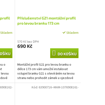
profil
Příslušenství G21 montážní profil
pro levou branku 173 cm
Skladem
Skladem
570 Kč bez DPH
690 Kč
OŠÍKU
DO KOŠÍKU
ku o
Montážní profil G21 pro levou branku o
at
délce 173 cm vám umožní instalovat
a levou
vstupní branku G21 s otevíráním na levou
zdové
stranu nebo prohodit zámek u vjezdové
brány G21 na levé křídlo.
6908162-
Kód:
63900716--MAM-1076908161-