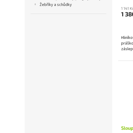
žebříky a schůdky
1 141 
1 38
Hliník
práško
záslep
Sloup