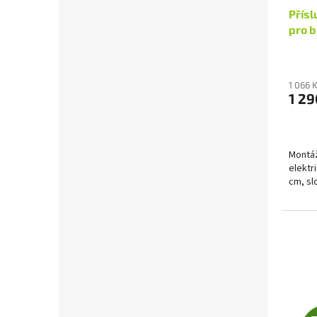
Přísl
pro 
1 066 
1 29
Montáž
elektr
cm, slo