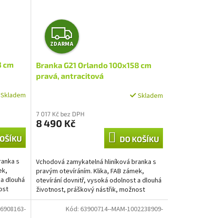
Z
ZDARMA
D
3 cm
Branka G21 Orlando 100x158 cm
A
pravá, antracitová
R
Skladem
Skladem
M
7 017 Kč bez DPH
8 490 Kč
A
OŠÍKU
DO KOŠÍKU
ranka s
Vchodová zamykatelná hliníková branka s
ek,
pravým otevíráním. Klika, FAB zámek,
 a dlouhá
otevírání dovnitř, vysoká odolnost a dlouhá
ost
životnost, práškový nástřik, možnost
přizpůsobení šířky...
6908163-
Kód:
63900714--MAM-1002238909-