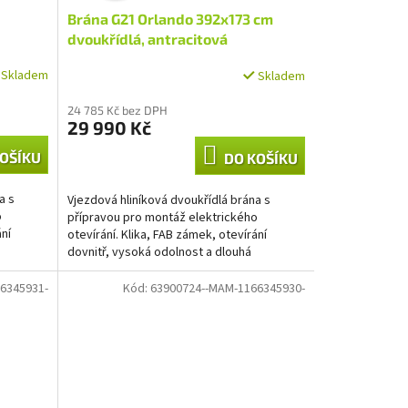
Brána G21 Orlando 392x173 cm
A
dvoukřídlá, antracitová
R
Skladem
Skladem
M
24 785 Kč bez DPH
29 990 Kč
A
OŠÍKU
DO KOŠÍKU
a s
Vjezdová hliníková dvoukřídlá brána s
o
přípravou pro montáž elektrického
ání
otevírání. Klika, FAB zámek, otevírání
dovnitř, vysoká odolnost a dlouhá
životnost, práškový nástřik,...
6345931-
Kód:
63900724--MAM-1166345930-