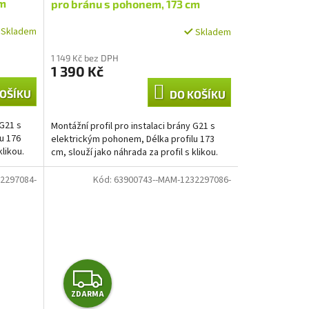
cm
pro bránu s pohonem, 173 cm
Skladem
Skladem
1 149 Kč bez DPH
1 390 Kč
OŠÍKU
DO KOŠÍKU
 G21 s
Montážní profil pro instalaci brány G21 s
u 176
elektrickým pohonem, Délka profilu 173
klikou.
cm, slouží jako náhrada za profil s klikou.
2297084-
Kód:
63900743--MAM-1232297086-
Z
ZDARMA
D