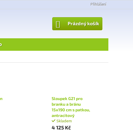
Přihlášení
NÁKUPNÍ
Prázdný košík
KOŠÍK
o
on
Sloupek G21 pro
branku a bránu
15x190 cm s patkou,
antracitový
Skladem
4 125 Kč