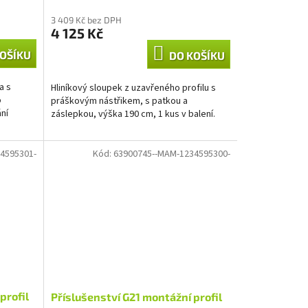
3 409 Kč bez DPH
4 125 Kč
OŠÍKU
DO KOŠÍKU
a s
Hliníkový sloupek z uzavřeného profilu s
o
práškovým nástřikem, s patkou a
ání
záslepkou, výška 190 cm, 1 kus v balení.
4595301-
Kód:
63900745--MAM-1234595300-
profil
Příslušenství G21 montážní profil