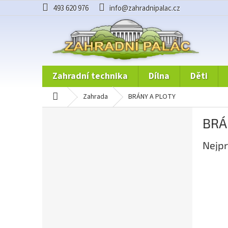
Přejít
493 620 976
info@zahradnipalac.cz
na
obsah
zahradní technika
dílna
děti
domů
zahrada
BRÁNY A PLOTY
P
BRÁ
o
s
Nejpr
t
r
a
n
n
í
p
a