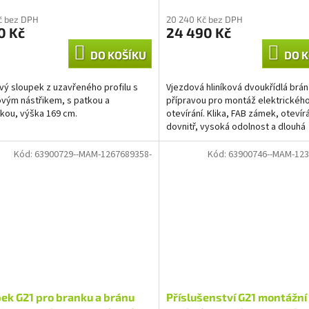
M
Kč bez DPH
20 240 Kč bez DPH
0 Kč
24 490 Kč
A
DO KOŠÍKU
DO K
ový sloupek z uzavřeného profilu s
Vjezdová hliníková dvoukřídlá brán
vým nástřikem, s patkou a
přípravou pro montáž elektrickéh
kou, výška 169 cm.
otevírání. Klika, FAB zámek, otevír
dovnitř, vysoká odolnost a dlouhá
životnost, práškový nástřik,...
Kód:
63900729--MAM-1267689358-
Kód:
63900746--MAM-123
ek G21 pro branku a bránu
Příslušenství G21 montážní 