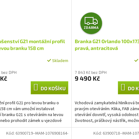
Z
ZDARMA
D
ušenství G21 montážní profil
Branka G21 Orlando 100x17
A
evou branku 158 cm
pravá, antracitová
R
Skladem
M
č bez DPH
7 843 Kč bez DPH
 Kč
9 490 Kč
A
DO KOŠÍKU
DO K
ní profil G21 pro levou branku o
Vchodová zamykatelná hliníková b
158 cm vám umožní instalovat
pravým otevíráním. Klika, FAB zám
í branku G21 s otevíráním na levou
otevírání dovnitř, vysoká odolnost
 nebo prohodit zámek u vjezdové
životnost, práškový nástřik, možn
G21 na levé křídlo.
přizpůsobení šířky...
Kód:
63900719--MAM-1076908164-
Kód:
63900718--MAM-107