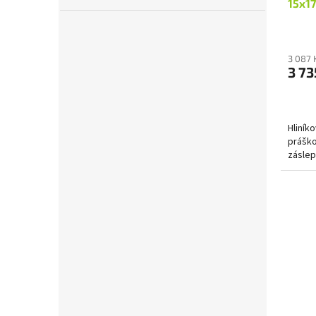
15x17
3 087 
3 73
Hliník
práško
záslep