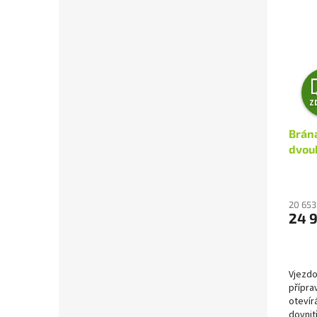
Z
Brán
dvouk
20 653
24 
Vjezdo
přípra
otevír
dovnit