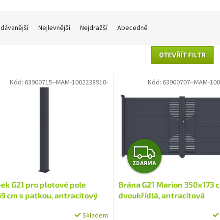
dávanější
Nejlevnější
Nejdražší
Abecedně
OTEVŘÍT FILTR
Kód:
63900715--MAM-1002238910-
Kód:
63900707--MAM-100
Z
ZDARMA
D
ek G21 pro plotové pole
Brána G21 Marion 350x173 
A
9 cm s patkou, antracitový
dvoukřídlá, antracitová
R
Skladem