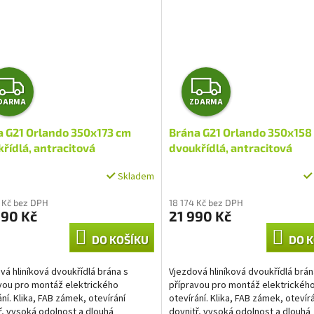
Z
Z
DARMA
ZDARMA
D
D
a G21 Orlando 350x173 cm
Brána G21 Orlando 350x158
A
A
řídlá, antracitová
dvoukřídlá, antracitová
R
R
Skladem
M
M
 Kč bez DPH
18 174 Kč bez DPH
990 Kč
21 990 Kč
A
A
DO KOŠÍKU
DO K
vá hliníková dvoukřídlá brána s
Vjezdová hliníková dvoukřídlá brán
vou pro montáž elektrického
přípravou pro montáž elektrickéh
ání. Klika, FAB zámek, otevírání
otevírání. Klika, FAB zámek, otevír
ř, vysoká odolnost a dlouhá
dovnitř, vysoká odolnost a dlouhá