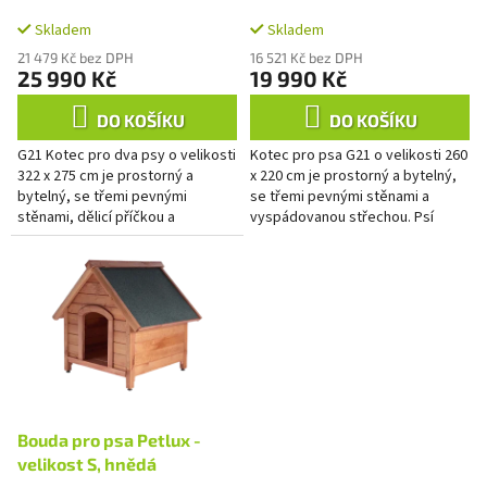
A
A
k
dvoumístný, šedý
t
Skladem
Skladem
ů
21 479 Kč bez DPH
16 521 Kč bez DPH
25 990 Kč
19 990 Kč
DO KOŠÍKU
DO KOŠÍKU
G21 Kotec pro dva psy o velikosti
Kotec pro psa G21 o velikosti 260
322 x 275 cm je prostorný a
x 220 cm je prostorný a bytelný,
bytelný, se třemi pevnými
se třemi pevnými stěnami a
stěnami, dělicí příčkou a
vyspádovanou střechou. Psí
vyspádovanou střechou. Psí
kotec G21 má velké dveře pro
kotec G21 má dvoje dveře pro
snadný přístup i západku na...
snadný...
Bouda pro psa Petlux -
velikost S, hnědá