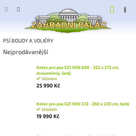
Přejít
NÁKUP
na
obsah
KOŠÍK
PSÍ BOUDY A VOLIÉRY
Nejprodávanější
Kotec pro psa G21 KEN 886 - 322 x 275 cm,
dvoumístný, šedý
Skladem
25 990 Kč
Kotec pro psa G21 KEN 572 - 260 x 220 cm, šedý
Skladem
19 990 Kč