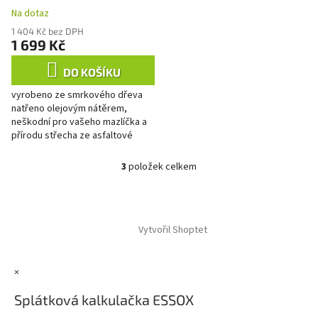
Na dotaz
1 404 Kč bez DPH
1 699 Kč
DO KOŠÍKU
vyrobeno ze smrkového dřeva
natřeno olejovým nátěrem,
neškodní pro vašeho mazlíčka a
přírodu střecha ze asfaltové
lepenky
3
položek celkem
O
v
l
Z
á
á
d
Vytvořil Shoptet
p
a
a
c
t
í
×
í
p
r
Splátková kalkulačka ESSOX
v