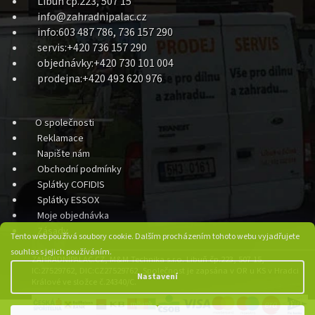
Libuň čp.223, 507 15
info@zahradnipalac.cz
info:603 487 786, 736 157 290
servis:+420 736 157 290
objednávky:+420 730 101 004
prodejna:+420 493 620 976
O společnosti
Reklamace
Napište nám
Obchodní podmínky
Splátky COFIDIS
Splátky ESSOX
Moje objednávka
Zásady
Tento web používá soubory cookie. Dalším procházením tohoto webu vyjadřujete
souhlas s jejich používáním.
ZAHRADNIPALAC.CZ, M&M Technika s.r.o. Libuň čp.223, 507 15,
IC:27529762, DIC:CZ27529762, Společnost je zapsána v OR u KS v Hradci
Nastavení
Králové ve složce č.24340/C.