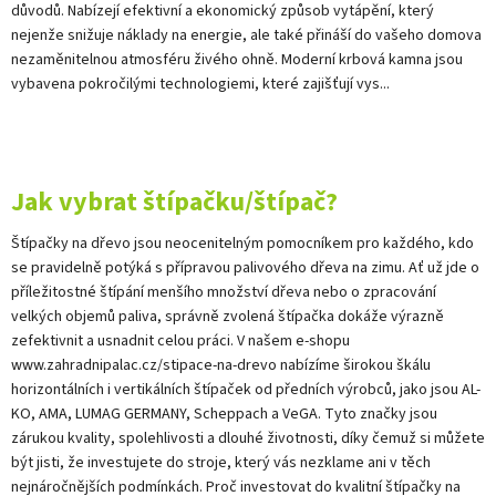
důvodů. Nabízejí efektivní a ekonomický způsob vytápění, který
nejenže snižuje náklady na energie, ale také přináší do vašeho domova
nezaměnitelnou atmosféru živého ohně. Moderní krbová kamna jsou
vybavena pokročilými technologiemi, které zajišťují vys...
Jak vybrat štípačku/štípač?
Štípačky na dřevo jsou neocenitelným pomocníkem pro každého, kdo
se pravidelně potýká s přípravou palivového dřeva na zimu. Ať už jde o
příležitostné štípání menšího množství dřeva nebo o zpracování
velkých objemů paliva, správně zvolená štípačka dokáže výrazně
zefektivnit a usnadnit celou práci. V našem e-shopu
www.zahradnipalac.cz/stipace-na-drevo nabízíme širokou škálu
horizontálních i vertikálních štípaček od předních výrobců, jako jsou AL-
KO, AMA, LUMAG GERMANY, Scheppach a VeGA. Tyto značky jsou
zárukou kvality, spolehlivosti a dlouhé životnosti, díky čemuž si můžete
být jisti, že investujete do stroje, který vás nezklame ani v těch
nejnáročnějších podmínkách. Proč investovat do kvalitní štípačky na