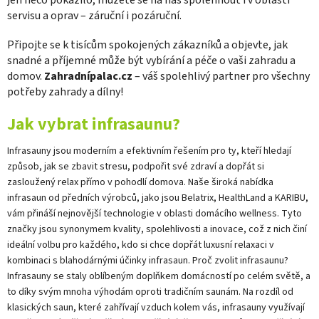
servisu a oprav – záruční i pozáruční.
Připojte se k tisícům spokojených zákazníků a objevte, jak
snadné a příjemné může být vybírání a péče o vaši zahradu a
domov.
Zahradnípalac.cz
– váš spolehlivý partner pro všechny
potřeby zahrady a dílny!
V
Jak vybrat infrasaunu?
ý
p
Infrasauny jsou moderním a efektivním řešením pro ty, kteří hledají
i
způsob, jak se zbavit stresu, podpořit své zdraví a dopřát si
s
zasloužený relax přímo v pohodlí domova. Naše široká nabídka
č
infrasaun od předních výrobců, jako jsou Belatrix, HealthLand a KARIBU,
l
vám přináší nejnovější technologie v oblasti domácího wellness. Tyto
á
značky jsou synonymem kvality, spolehlivosti a inovace, což z nich činí
n
ideální volbu pro každého, kdo si chce dopřát luxusní relaxaci v
k
kombinaci s blahodárnými účinky infrasaun. Proč zvolit infrasaunu?
ů
Infrasauny se staly oblíbeným doplňkem domácností po celém světě, a
to díky svým mnoha výhodám oproti tradičním saunám. Na rozdíl od
klasických saun, které zahřívají vzduch kolem vás, infrasauny využívají