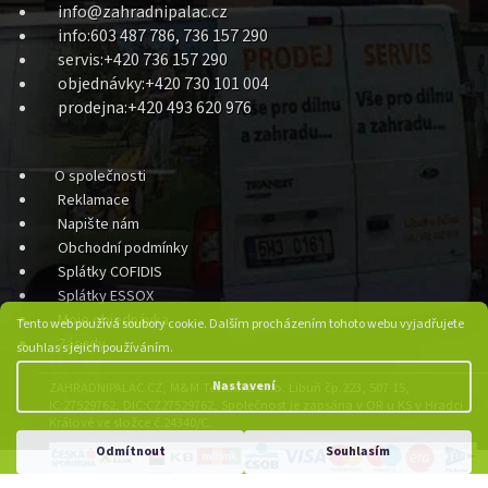
info@zahradnipalac.cz
info:603 487 786, 736 157 290
servis:+420 736 157 290
objednávky:+420 730 101 004
prodejna:+420 493 620 976
O společnosti
Reklamace
Napište nám
Obchodní podmínky
Splátky COFIDIS
Splátky ESSOX
Moje objednávka
Tento web používá soubory cookie. Dalším procházením tohoto webu vyjadřujete
Zásady
souhlas s jejich používáním.
Nastavení
ZAHRADNIPALAC.CZ, M&M Technika s.r.o. Libuň čp.223, 507 15,
IC:27529762, DIC:CZ27529762, Společnost je zapsána v OR u KS v Hradci
Králové ve složce č.24340/C.
Odmítnout
Souhlasím