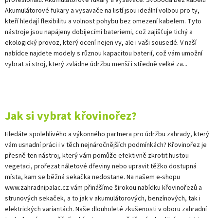
Akumulátorové fukary a vysavače na listí jsou ideální volbou pro ty,
kteří hledají flexibilitu a volnost pohybu bez omezení kabelem. Tyto
nástroje jsou napájeny dobíjecími bateriemi, což zajišťuje tichý a
ekologický provoz, který ocení nejen vy, ale i vaši sousedé. V naší
nabídce najdete modely s různou kapacitou baterií, což vám umožní
vybrat si stroj, který zvládne údržbu menší i středně velké za...
Jak si vybrat křovinořez?
Hledáte spolehlivého a výkonného partnera pro údržbu zahrady, který
vám usnadní práci i v těch nejnáročnějších podmínkách? Křovinořez je
přesně ten nástroj, který vám pomůže efektivně zkrotit hustou
vegetaci, prořezat náletové dřeviny nebo upravit těžko dostupná
místa, kam se běžná sekačka nedostane. Na našem e-shopu
www.zahradnipalac.cz vám přinášíme širokou nabídku křovinořezů a
strunových sekaček, a to jak v akumulátorových, benzínových, tak i
elektrických variantách. Naše dlouholeté zkušenosti v oboru zahradní