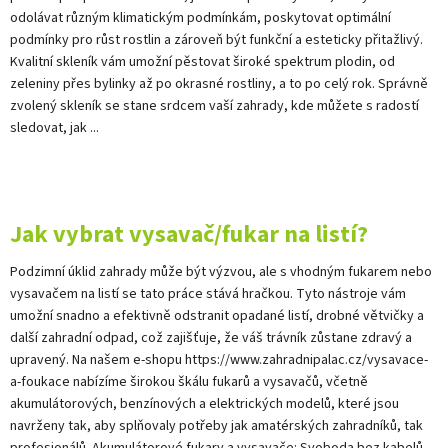
odolávat různým klimatickým podmínkám, poskytovat optimální
podmínky pro růst rostlin a zároveň být funkční a esteticky přitažlivý.
Kvalitní skleník vám umožní pěstovat široké spektrum plodin, od
zeleniny přes bylinky až po okrasné rostliny, a to po celý rok. Správně
zvolený skleník se stane srdcem vaší zahrady, kde můžete s radostí
sledovat, jak ...
Jak vybrat vysavač/fukar na listí?
Podzimní úklid zahrady může být výzvou, ale s vhodným fukarem nebo
vysavačem na listí se tato práce stává hračkou. Tyto nástroje vám
umožní snadno a efektivně odstranit opadané listí, drobné větvičky a
další zahradní odpad, což zajišťuje, že váš trávník zůstane zdravý a
upravený. Na našem e-shopu https://www.zahradnipalac.cz/vysavace-
a-foukace nabízíme širokou škálu fukarů a vysavačů, včetně
akumulátorových, benzínových a elektrických modelů, které jsou
navrženy tak, aby splňovaly potřeby jak amatérských zahradníků, tak
profesionálů. Akumulátorové fukary a vysavače: Svoboda bez kabelů