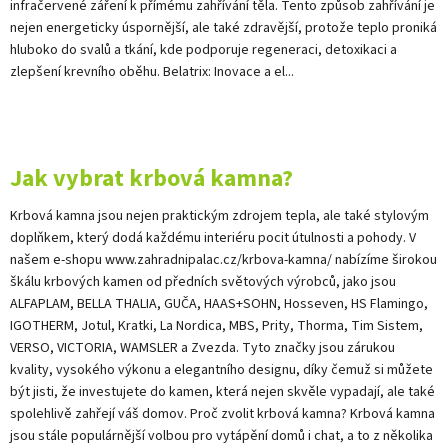
infračervené záření k přímému zahřívání těla. Tento způsob zahřívání je
nejen energeticky úspornější, ale také zdravější, protože teplo proniká
hluboko do svalů a tkání, kde podporuje regeneraci, detoxikaci a
zlepšení krevního oběhu. Belatrix: Inovace a el...
Jak vybrat krbová kamna?
Krbová kamna jsou nejen praktickým zdrojem tepla, ale také stylovým
doplňkem, který dodá každému interiéru pocit útulnosti a pohody. V
našem e-shopu www.zahradnipalac.cz/krbova-kamna/ nabízíme širokou
škálu krbových kamen od předních světových výrobců, jako jsou
ALFAPLAM, BELLA THALIA, GUČA, HAAS+SOHN, Hosseven, HS Flamingo,
IGOTHERM, Jotul, Kratki, La Nordica, MBS, Prity, Thorma, Tim Sistem,
VERSO, VICTORIA, WAMSLER a Zvezda. Tyto značky jsou zárukou
kvality, vysokého výkonu a elegantního designu, díky čemuž si můžete
být jisti, že investujete do kamen, která nejen skvěle vypadají, ale také
spolehlivě zahřejí váš domov. Proč zvolit krbová kamna? Krbová kamna
jsou stále populárnější volbou pro vytápění domů i chat, a to z několika