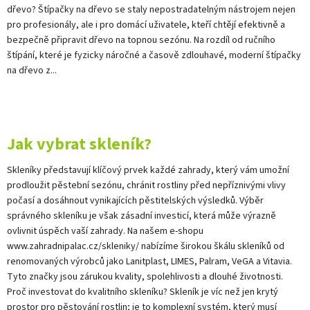
dřevo? Štípačky na dřevo se staly nepostradatelným nástrojem nejen
pro profesionály, ale i pro domácí uživatele, kteří chtějí efektivně a
bezpečně připravit dřevo na topnou sezónu. Na rozdíl od ručního
štípání, které je fyzicky náročné a časově zdlouhavé, moderní štípačky
na dřevo z...
Jak vybrat skleník?
Skleníky představují klíčový prvek každé zahrady, který vám umožní
prodloužit pěstební sezónu, chránit rostliny před nepříznivými vlivy
počasí a dosáhnout vynikajících pěstitelských výsledků. Výběr
správného skleníku je však zásadní investicí, která může výrazně
ovlivnit úspěch vaší zahrady. Na našem e-shopu
www.zahradnipalac.cz/skleniky/ nabízíme širokou škálu skleníků od
renomovaných výrobců jako Lanitplast, LIMES, Palram, VeGA a Vitavia.
Tyto značky jsou zárukou kvality, spolehlivosti a dlouhé životnosti.
Proč investovat do kvalitního skleníku? Skleník je víc než jen krytý
prostor pro pěstování rostlin; je to komplexní systém, který musí