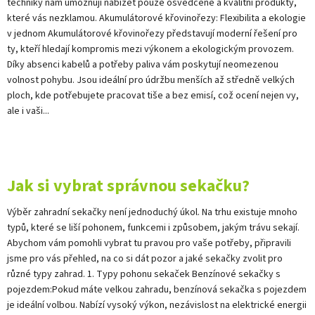
techniky nám umožňují nabízet pouze osvědčené a kvalitní produkty,
které vás nezklamou. Akumulátorové křovinořezy: Flexibilita a ekologie
v jednom Akumulátorové křovinořezy představují moderní řešení pro
ty, kteří hledají kompromis mezi výkonem a ekologickým provozem.
Díky absenci kabelů a potřeby paliva vám poskytují neomezenou
volnost pohybu. Jsou ideální pro údržbu menších až středně velkých
ploch, kde potřebujete pracovat tiše a bez emisí, což ocení nejen vy,
ale i vaši...
Jak si vybrat správnou sekačku?
Výběr zahradní sekačky není jednoduchý úkol. Na trhu existuje mnoho
typů, které se liší pohonem, funkcemi i způsobem, jakým trávu sekají.
Abychom vám pomohli vybrat tu pravou pro vaše potřeby, připravili
jsme pro vás přehled, na co si dát pozor a jaké sekačky zvolit pro
různé typy zahrad. 1. Typy pohonu sekaček Benzínové sekačky s
pojezdem:Pokud máte velkou zahradu, benzínová sekačka s pojezdem
je ideální volbou. Nabízí vysoký výkon, nezávislost na elektrické energii