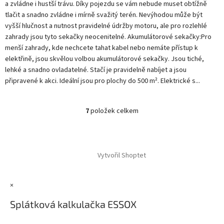
a zvládne i hustší trávu. Díky pojezdu se vám nebude muset obtížně
tlačit a snadno zvládne i mírně svažitý terén. Nevýhodou může být
vyšší hlučnost a nutnost pravidelné údržby motoru, ale pro rozlehlé
zahrady jsou tyto sekačky neocenitelné. Akumulátorové sekačky:Pro
menší zahrady, kde nechcete tahat kabel nebo nemáte přístup k
elektřině, jsou skvělou volbou akumulátorové sekačky. Jsou tiché,
lehké a snadno ovladatelné. Stačí je pravidelně nabíjet a jsou
připravené k akci. Ideální jsou pro plochy do 500 m². Elektrické s...
7
položek celkem
O
v
l
Z
á
á
d
Vytvořil Shoptet
p
a
a
c
t
í
×
í
p
r
Splátková kalkulačka ESSOX
v
k