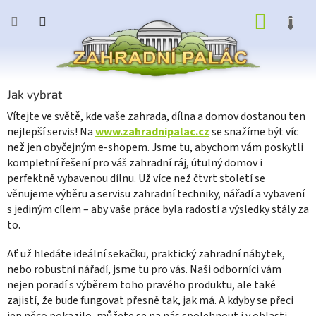
Přejít
NÁKUP
na
obsah
KOŠÍK
Jak vybrat
Vítejte ve světě, kde vaše zahrada, dílna a domov dostanou ten
nejlepší servis! Na
www.zahradnipalac.cz
se snažíme být víc
než jen obyčejným e-shopem. Jsme tu, abychom vám poskytli
kompletní řešení pro váš zahradní ráj, útulný domov i
perfektně vybavenou dílnu. Už více než čtvrt století se
věnujeme výběru a servisu zahradní techniky, nářadí a vybavení
s jediným cílem – aby vaše práce byla radostí a výsledky stály za
to.
Ať už hledáte ideální sekačku, praktický zahradní nábytek,
nebo robustní nářadí, jsme tu pro vás. Naši odborníci vám
nejen poradí s výběrem toho pravého produktu, ale také
zajistí, že bude fungovat přesně tak, jak má. A kdyby se přeci
jen něco pokazilo, můžete se na nás spolehnout i v oblasti