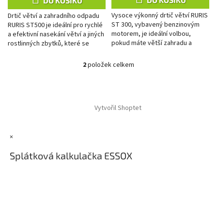
DO KOŠÍKU
Vysoce výkonný drtič větví RURIS
Drtič větví a zahradního odpadu
ST 300, vybavený benzinovým
RURIS ST500 je ideální pro rychlé
motorem, je ideální volbou,
a efektivní nasekání větví a jiných
pokud máte větší zahradu a
rostlinných zbytků, které se
potřebujete drtit objemné větve.
mohou objevit ve vaší zahradě.
Protože je vybaven...
Je to...
2
položek celkem
O
v
l
Z
á
á
d
Vytvořil Shoptet
p
a
a
c
t
í
×
í
p
r
Splátková kalkulačka ESSOX
v
k
y
v
ý
p
i