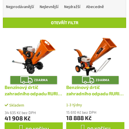
a
Nejprodávanější
Nejlevnější
Nejdražší
Abecedně
z
e
OTEVŘÍT FILTR
n
í
V
p
ý
r
p
o
i
d
s
u
p
k
r
t
Z
Z
o
ZDARMA
ZDARMA
D
D
ů
A
A
d
Benzínový drtič
Benzínový drtič
R
R
u
M
M
zahradního odpadu RURIS
zahradního odpadu RURIS
A
A
k
ST500
ST300
1-3 týdny
t
Skladem
ů
15 610 Kč bez DPH
34 635 Kč bez DPH
18 888 Kč
41 908 Kč
DO KOŠÍKU