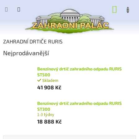
Přejít
NÁKUP
na
obsah
KOŠÍK
ZAHRADNÍ DRTIČE RURIS
Nejprodávanější
Benzínový drtič zahradního odpadu RURIS
ST500
Skladem
41 908 Kč
Benzínový drtič zahradního odpadu RURIS
ST300
1-3 týdny
18 888 Kč
Ř