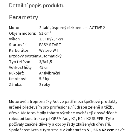
Detailní popis produktu
Parametry
Motor:
2-takt, úsporný nízkoemisní ACTIVE 2
3
Objem motoru:
51 cm
Výkon:
3,8 HP/2,7 kW
Startování:
EASY START
Karburátor:
Walbro WT
Brzdový systém:
Automatický
Typ řetězu:
3/8x1,5
Velikost lišty:
45 cm
Rukojeť:
Antivibrační
Hmotnost:
5.2 kg
Záruka:
2 roky
Motorové stroje značky Active patří mezi špičkové produkty
určené především pro profesionální údržbu zeleně a těžbu
dřeva. Motorové pily tohoto výrobce vycházejí z osvědčené
robustní konstrukce pil OPEM řady K1, K2 a K2 SUPER. Tyto
požívaly značné důvěry a obliby řady zkušených dřevařů.
Společnost Active tyto stroje v kubaturách
51, 56 a 62 ccm
navíc