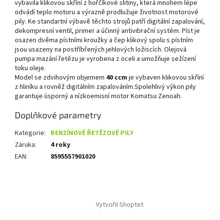
vybavila klikovou skříní z hořčíkové slitiny, která mnohem lépe
odvádí teplo motoru a výrazně prodlužuje životnost motorové
pily. Ke standartní výbavě těchto strojů patří digitální zapalování,
dekompresní ventil, primer a účinný antivibrační systém. Píst je
osazen dvěma pístními kroužky a čep klikový spolu s pístním
jsou usazeny na postříbřených jehlových ložiscích. Olejová
pumpa mazání řetězu je vyrobena z oceli a umožňuje sežízení
toku oleje.
Model se zdvihovým objemem
40 ccm
je vybaven klikovou skříní
z hliníku a rovněž digitálním zapalováním.Spolehlivý výkon pily
garantuje úsporný a nízkoemisní motor Komatsu Zenoah.
Doplňkové parametry
Kategorie
:
BENZÍNOVÉ ŘETĚZOVÉ PILY
Záruka
:
4 roky
EAN
:
8595557901020
Z
á
Vytvořil Shoptet
p
a