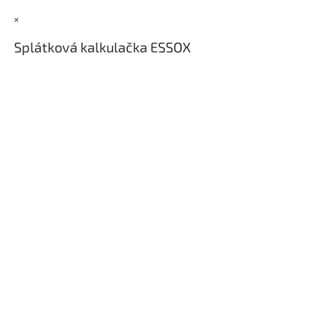
t
×
í
Splátková kalkulačka ESSOX