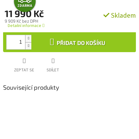
ZDARMA
D
11 990 Kč
Skladem
9 909 Kč bez DPH
A
Detailní informace
Měrná
cena:
R
PŘIDAT DO KOŠÍKU
M
A
ZEPTAT SE
SDÍLET
Související produkty