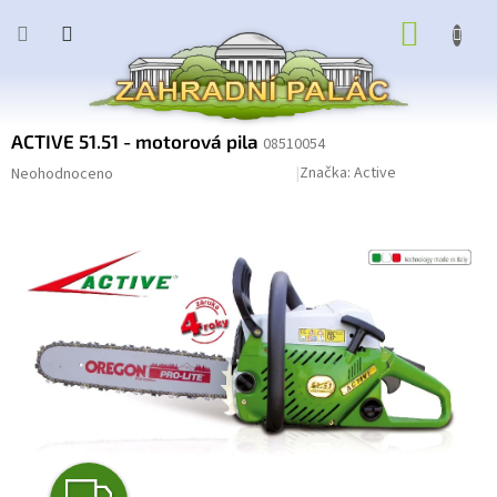
Přejít
NÁKUP
na
obsah
KOŠÍK
ACTIVE 51.51 - motorová pila
08510054
Průměrné
Podrobnosti hodnocení
Značka:
Active
Neohodnoceno
hodnocení
produktu
je
0,0
z
5
hvězdiček.
Z