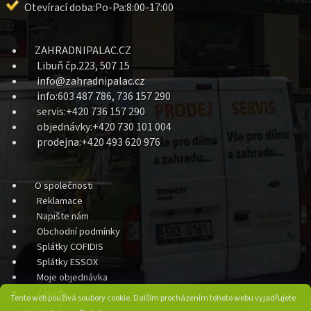
Otevírací doba:Po-Pa:8:00-17:00
ZAHRADNIPALAC.CZ
Libuň čp.223, 507 15
info@zahradnipalac.cz
info:603 487 786, 736 157 290
servis:+420 736 157 290
objednávky:+420 730 101 004
prodejna:+420 493 620 976
O společnosti
Reklamace
Napište nám
Obchodní podmínky
Splátky COFIDIS
Splátky ESSOX
Moje objednávka
Zásady
Tento web používá soubory cookie. Dalším procházením tohoto webu vyjadřujete