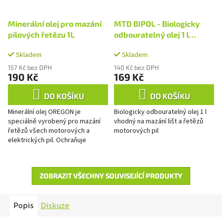
Minerální olej pro mazání
MTD BIPOL - Biologicky
pilových řetězu 1L
odbouratelný olej 1 l
vhodný na mazání lišt a
Skladem
Skladem
řetězů motorových pil
157 Kč bez DPH
140 Kč bez DPH
190 Kč
169 Kč
DO KOŠÍKU
DO KOŠÍKU
Minerální olej OREGON je
Biologicky odbouratelný olej 1 l
speciálně vyrobený pro mazání
vhodný na mazání lišt a řetězů
řetězů všech motorových a
motorových pil
elektrických pil. Ochraňuje
zevnitř i zvenku veškeré
pohyblivé části a oddaluje...
ZOBRAZIT VŠECHNY SOUVISEJÍCÍ PRODUKTY
Popis
Diskuze