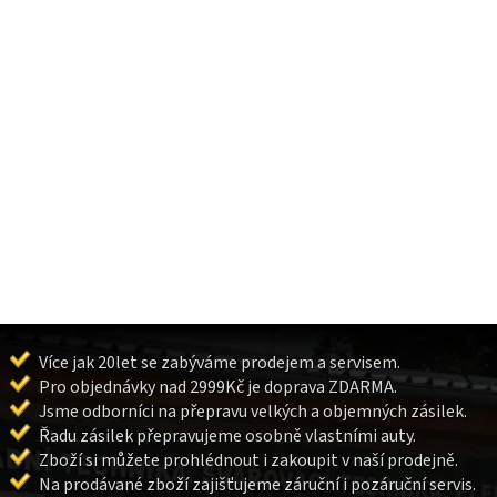
Více jak 20let se zabýváme prodejem a servisem.
Pro objednávky nad 2999Kč je doprava ZDARMA.
Jsme odborníci na přepravu velkých a objemných zásilek.
Řadu zásilek přepravujeme osobně vlastními auty.
Zboží si můžete prohlédnout i zakoupit v naší prodejně.
Na prodávané zboží zajišťujeme záruční i pozáruční servis.