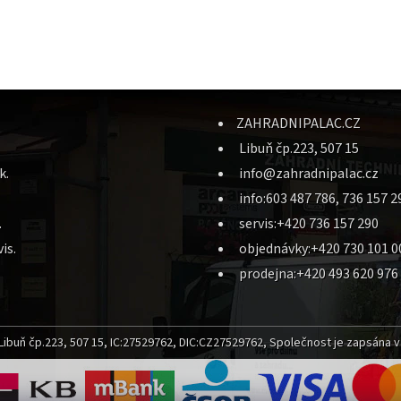
ZAHRADNIPALAC.CZ
Libuň čp.223, 507 15
k.
info@zahradnipalac.cz
info:603 487 786, 736 157 2
.
servis:+420 736 157 290
is.
objednávky:+420 730 101 0
prodejna:+420 493 620 976
ibuň čp.223, 507 15, IC:27529762, DIC:CZ27529762, Společnost je zapsána v 