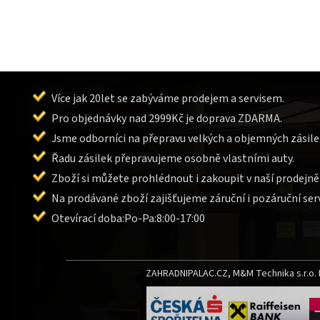
Více jak 20let se zabýváme prodejem a servisem.
Pro objednávky nad 2999Kč je doprava ZDARMA.
Jsme odborníci na přepravu velkých a objemných zásile
Řadu zásilek přepravujeme osobně vlastními auty.
Zboží si můžete prohlédnout i zakoupit v naší prodejně
Na prodávané zboží zajišťujeme záruční i pozáruční serv
Otevírací doba:Po-Pa:8:00-17:00
ZAHRADNIPALAC.CZ, M&M Technika s.r.o. L