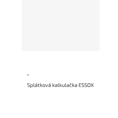
Z
á
p
a
×
t
í
Splátková kalkulačka ESSOX