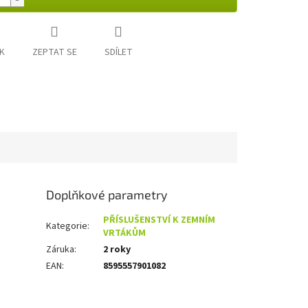
K
ZEPTAT SE
SDÍLET
Doplňkové parametry
PŘÍSLUŠENSTVÍ K ZEMNÍM
Kategorie
:
VRTÁKŮM
Záruka
:
2 roky
EAN
:
8595557901082