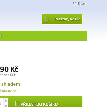
Přihlášení
NÁKUPNÍ
Prázdný košík
KOŠÍK
o
990 Kč
Kč bez DPH
í skladem
ní informace
PŘIDAT DO KOŠÍKU