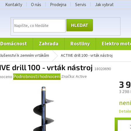
Kontakty
O nás
Prodejna
Servis
Jak vybrat
HLEDAT
domácnost
zahrada
rostliny
elektro mot
íslušenství k zemním vrtákům
ACTIVE drill 100 - vrták nástroj
VE drill 100 - vrták nástroj
18020690
né
Podrobnosti hodnocení
Značka:
Active
noceno
ní
3 
u
3 298 
Měrná
nen
cena:
Detail
ek.