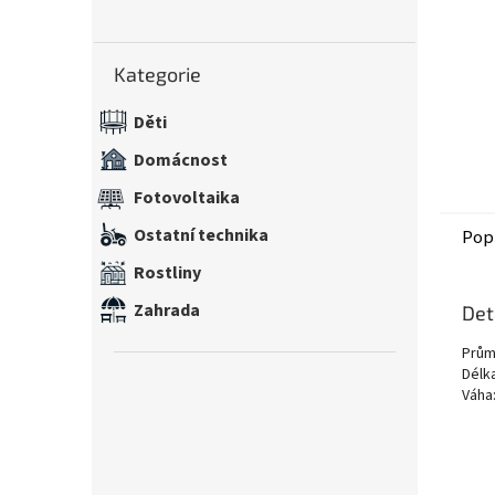
n
e
Přeskočit
l
Kategorie
kategorie
Děti
Domácnost
Fotovoltaika
Ostatní technika
Pop
Rostliny
Zahrada
Det
Prům
Délk
Váha: