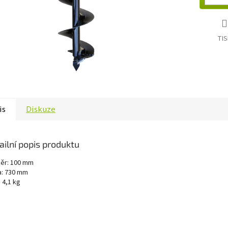
TIS
is
Diskuze
ailní popis produktu
ěr: 100 mm
a: 730 mm
 4,1 kg