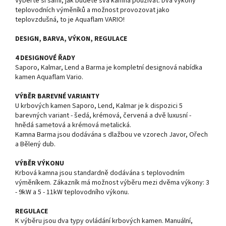
Vyberte si sami, jak budete svá kamna používat. Dva výkony
teplovodních výměníků a možnost provozovat jako
teplovzdušná, to je Aquaflam VARIO!
DESIGN, BARVA, VÝKON, REGULACE
4 DESIGNOVÉ ŘADY
Saporo, Kalmar, Lend a Barma je kompletní designová nabídka
kamen Aquaflam Vario.
VÝBĚR BAREVNÉ VARIANTY
U krbových kamen Saporo, Lend, Kalmar je k dispozici 5
barevných variant - šedá, krémová, červená a dvě luxusní -
hnědá sametová a krémová metalická.
Kamna Barma jsou dodávána s dlažbou ve vzorech Javor, Ořech
a Bělený dub.
VÝBĚR VÝKONU
Krbová kamna jsou standardně dodávána s teplovodním
výměníkem. Zákazník má možnost výběru mezi dvěma výkony: 3
- 9kW a 5 - 11kW teplovodního výkonu.
REGULACE
K výběru jsou dva typy ovládání krbových kamen. Manuální,