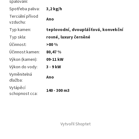
spalování
:
Spotřeba paliva
:
3,2 kg/h
Terciální přívod
Ano
vzduchu
:
Typ kamen
:
teplovodní, dvouplášťová, konvekční
Typ skla
:
rovné, luxury černěné
Účinnost
:
>80 %
Účinnost kamen
:
80,47 %
Výkon (kamen)
:
09-11 kW
Výkon do vody
:
3 - 9 kW
Vyměnitelná
Ano
dlažba
:
Vytápěcí
140 - 300 m3
schopnost cca
:
Z
á
Vytvořil Shoptet
p
a