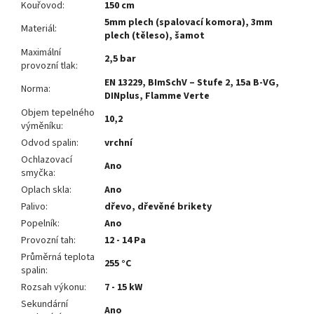
Kouřovod
:
150 cm
5mm plech (spalovací komora), 3mm
Materiál
:
plech (těleso), šamot
Maximální
2,5 bar
provozní tlak
:
EN 13229, BImSchV – Stufe 2, 15a B-VG,
Norma
:
DINplus, Flamme Verte
Objem tepelného
10,2
výměníku
:
Odvod spalin
:
vrchní
Ochlazovací
Ano
smyčka
:
Oplach skla
:
Ano
Palivo
:
dřevo, dřevěné brikety
Popelník
:
Ano
Provozní tah
:
12 - 14 Pa
Průměrná teplota
255 °C
spalin
:
Rozsah výkonu
:
7 - 15 kW
Sekundární
Ano