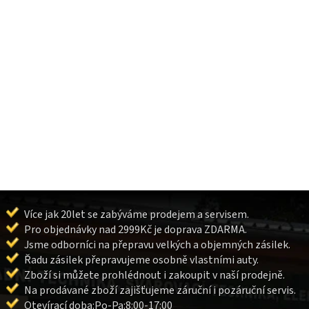
Více jak 20let se zabýváme prodejem a servisem.
Pro objednávky nad 2999Kč je doprava ZDARMA.
Jsme odborníci na přepravu velkých a objemných zásilek.
Řadu zásilek přepravujeme osobně vlastními auty.
Zboží si můžete prohlédnout i zakoupit v naší prodejně.
Na prodávané zboží zajišťujeme záruční i pozáruční servis.
Otevírací doba:Po-Pa:8:00-17:00