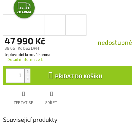
Z
ZDARMA
D
A
47 990 Kč
R
nedostupné
39 661 Kč bez DPH
M
Měrná
teplovodní krbová kamna
cena:
Detailní informace
A
PŘIDAT DO KOŠÍKU
ZEPTAT SE
SDÍLET
Související produkty