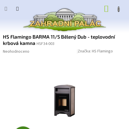
Přejít
NÁKUP
na
obsah
KOŠÍK
HS Flamingo BARMA 11/5 Bělený Dub - teplovodní
krbová kamna
HSF34-003
Průměrné
Podrobnosti hodnocení
Značka:
HS Flamingo
Neohodnoceno
hodnocení
produktu
je
0,0
z
5
hvězdiček.