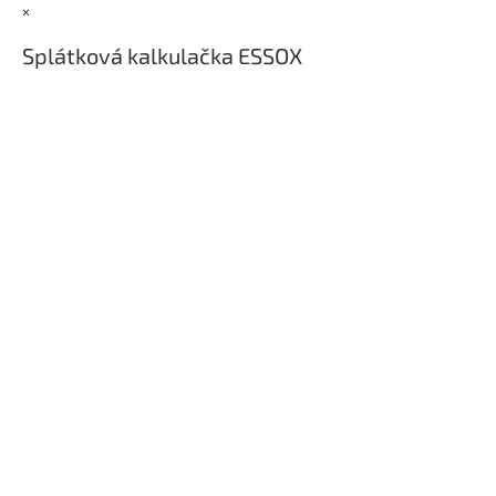
t
×
í
Splátková kalkulačka ESSOX