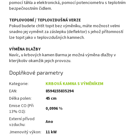
pomocí táhla a elektronická, pomocí potenciometru s teplotním
bezpečnostním čidlem.
TEPLOVODNÍ / TEPLOVZDUŠNÁ VERZE
Pokud budete chtít topit bez výměníku, máte možnost velmi
snadno jej vyměnit za záslepku (deflektor) s jehož přítomností
lze topit jako v teplovzdušných kamnech.
VÝMĚNA DLAŽBY
Navíc, u krbových kamen Barma je možná výměna dlažby v
kterýkoliv okamžik jejich provozu.
Doplňkové parametry
Kategorie
:
KRBOVÁ KAMNA S VÝMĚNÍKEM
EAN
:
8594155835294
Délka polen
:
45 cm
Emise CO (Při
0,0996 %
13% O2)
:
Externí přívod
Ano
vzduchu
:
Jmenovitý výkon
:
11 kW