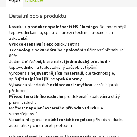
Popis
Diskuze
Detailní popis produktu
Novinka
z produkce společnosti HS Flamingo
. Nejmodernější
teplovodní kamna, splňující nároky i těch nejnáročnějších
zákazníků.
Vysoce efektivní
a ekologicky šetrná.
Technologie sekundárního spalování
s účinností přesahující
80%.
Jedinečné řešení, které nabízí
jednoduchý přechod
z
teplovodního na teplovzdušný způsob vytápění.
Vyrobena
z nejkvalitnějších materiálů
, dle technologie,
splňující
nejpřísnější Evropské normy
.
Vybavena standardně
ochlazovací smyčkou
, chránící proti
přetopení.
Přívod terciálního vzduchu
pro dokonalé spalování a stálý
přísun vzduchu.
Možnost
napojení externího přívodu vzduchu
je
samozřejmostí.
Varianta integrované
elektronické regulace
přívodu vzduchu
automaticky chrání proti přetopení.