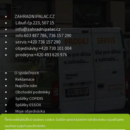
ZAHRADNIPALAC.CZ
Libuň čp.223, 507 15
info@zahradnipalac.cz
info:603 487 786, 736 157 290
servis:+420 736 157 290
objednávky:+420 730 101 004
prodejna:+420 493 620 976
O společnosti
Reklamace
Napište nám
Obchodní podmínky
Splátky COFIDIS
Splátky ESSOX
Moje objednávka
Zásady
Tento web používá soubory cookie. Dalším procházením tohoto webu vyjadřujete
souhlas s jejich používáním.
ZAHRADNIPALAC.CZ, M&M Technika s.r.o. Libuň čp.223, 507 15,